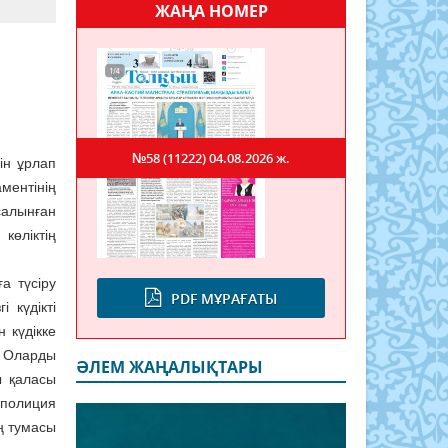
ЖАҢА НОМЕР
№58 (11222)
04.08.2026 ж.
ін ұрлап
ментінің
алынған
көліктің
ға түсіру
PDF МҰРАҒАТЫ
і күдікті
 күдікке
. Оларды
ӘЛЕМ ЖАҢАЛЫҚТАРЫ
ы қаласы
олиция
ң тумасы