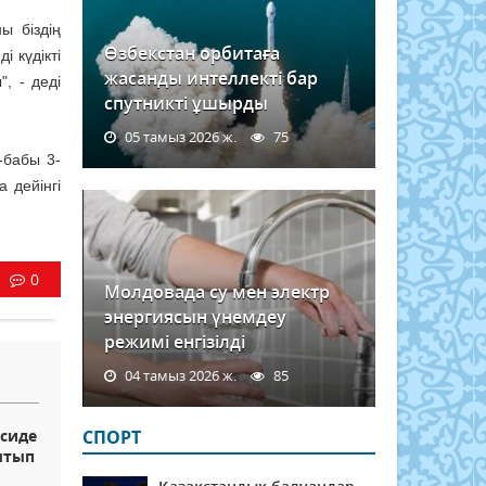
ы біздің
Өзбекстан орбитаға
 күдікті
жасанды интеллекті бар
, - деді
спутникті ұшырды
05 тамыз 2026 ж.
75
-бабы 3-
а дейінгі
0
Молдовада су мен электр
энергиясын үнемдеу
режимі енгізілді
04 тамыз 2026 ж.
85
ксиде
СПОРТ
ытып