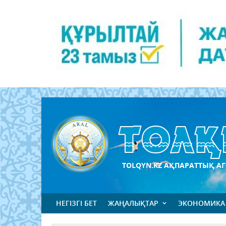
TOLQYN.KZ АҚПАРАТТЫҚ АГ
НЕГІЗГІ БЕТ
ЖАҢАЛЫҚТАР
ЭКОНОМИКА