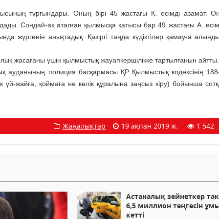
лысының тұрғындары. Оның бірі 45 жастағы К. есімді азамат. Он
ы. Сондай-ақ аталған қылмысқа қатысы бар 49 жастағы А. есімді
да жүргенін анықтадық. Қазіргі таңда күдіктілер қамауға алынды"
ұрлық жасағаны үшін қылмыстық жауапкершілікке тартылғанын айтты.
ық ауданының полиция басқармасы ҚР Қылмыстық кодексінің 188
iк үй-жайға, қоймаға не көлік құралына заңсыз кiру) бойынша сотқ
Жаңалықтар
19 ақпан 2019 ж.
1 542
Астаналық зейнеткер та
6,5 миллион теңгесін ұм
кетті