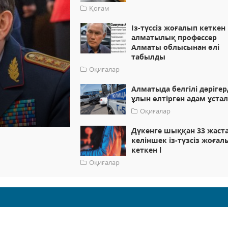
Қоғам
Із-түссіз жоғалып кеткен
алматылық профессер
Алматы облысынан өлі
табылды
Оқиғалар
Алматыда белгілі дәрігер
ұлын өлтірген адам ұста
Оқиғалар
Дүкенге шыққан 33 жаст
келіншек із-түзсіз жоғал
кеткен l
Оқиғалар