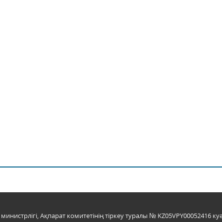
инистрлігі, Ақпарат комитетінің тіркеу туралы № KZ05VPY00052416 куә