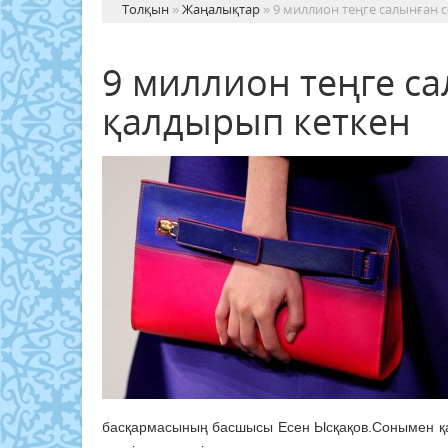
Толқын
»
Жаңалықтар
» 9 миллион теңге салынған 
9 миллион теңге са
қалдырып кеткен
басқармасының басшысы Есен Ысқақов.Сонымен қат