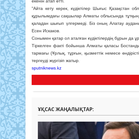
екенін атап өтті.
"Айта кету керек, күдіктілер Шығыс Қазақстан об
құрылымдағы сақшылар Алматы облысында тұтқындад
қаладан шығып үлгермеді. Біз оның Алатау ауданын
Есен Искаков.
Сонымен қатар ол аталған күдіктілердің бұрын да 
Тіркелген факті бойынша Алматы қаласы Бостанд
тармағы (Ұрлық, тұрғын, қызметтiк немесе өндiрiст
тергеуді жүргізіп жатыр.
sputniknews.kz
ҰҚСАС ЖАҢАЛЫҚТАР: