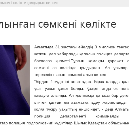
сөмкені көлікте қалдырып кеткен
лынған сөмкені көлікте
Алматыда 31 жастағы әйелдің 9 миллион теңгес
кеткен, деп хабарлады қалалық полиция департа
баспасөз қызметі.Тұрғын қомақты қаражат с
сөмкені өз көлігінде қалдырған. Ал ұрылар 
терезесін шағып, сөмкені алып кеткен.
"Бірден 4 күдіктіні анықтадық. Бірақ оларды қол
үшін уақыт қажет болды. Қазіргі таңда екі негізг
қамауға алынды. Ал қылмысқа қатысы бар деген
ілінген қалған екі азаматқа іздеу жарияланды
қолға түсіру уақыттың еншісінде", - деді Алмат
полиция департаменті криминалды п
ар полиция подполковнигі күдіктілер Шығыс Қазақстан облысыны