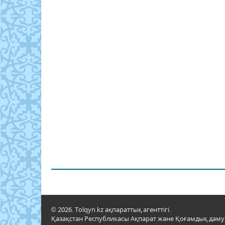
© 2026. Tolqyn.kz ақпараттық агенттігі.
Қазақстан Республикасы Ақпарат және Қоғамдық даму м