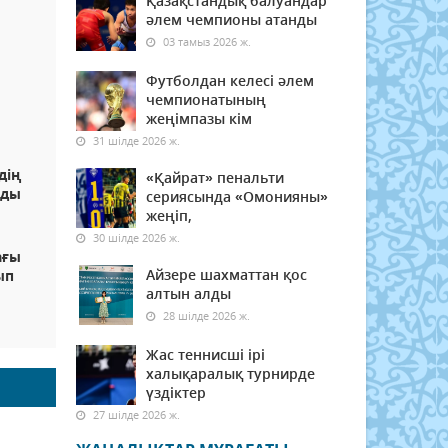
Қазақстандық балуандар
әлем чемпионы атанды
03 тамыз 2026 ж.
Футболдан келесі әлем
чемпионатының
жеңімпазы кім
31 шілде 2026 ж.
дің
«Қайрат» пенальти
лды
сериясында «Омонияны»
жеңіп,
30 шілде 2026 ж.
ағы
Айзере шахматтан қос
ып
алтын алды
28 шілде 2026 ж.
Жас теннисші ірі
халықаралық турнирде
үздіктер
27 шілде 2026 ж.