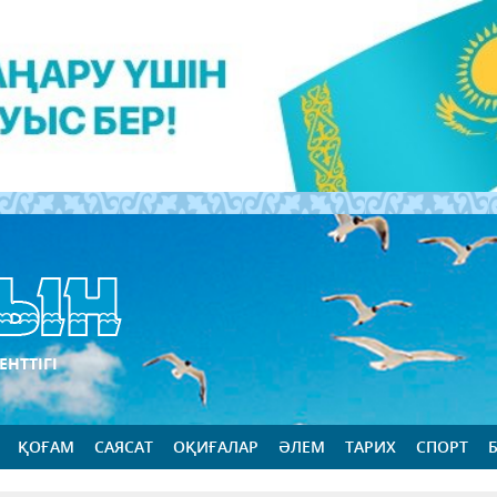
ЕНТТІГІ
ҚОҒАМ
САЯСАТ
ОҚИҒАЛАР
ӘЛЕМ
ТАРИХ
СПОРТ