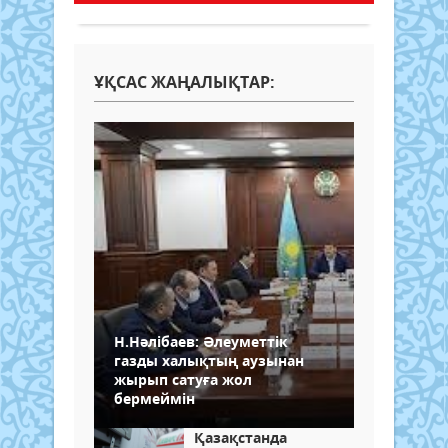
ҰҚСАС ЖАҢАЛЫҚТАР:
Н.Нәлібаев: Әлеуметтік
газды халықтың аузынан
жырып сатуға жол
бермеймін
Қазақстанда