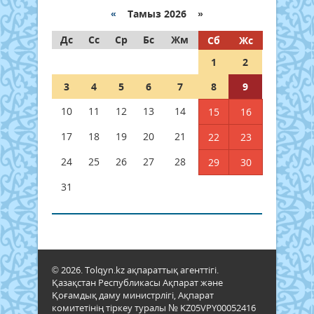
«
Тамыз 2026 »
Дс
Сс
Ср
Бс
Жм
Сб
Жс
1
2
3
4
5
6
7
8
9
10
11
12
13
14
15
16
17
18
19
20
21
22
23
24
25
26
27
28
29
30
31
© 2026. Tolqyn.kz ақпараттық агенттігі.
Қазақстан Республикасы Ақпарат және
Қоғамдық даму министрлігі, Ақпарат
комитетінің тіркеу туралы № KZ05VPY00052416