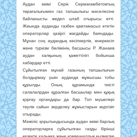
Аудан әкімі Серік Сермағамбетовтың
төрағалығымен газ тапшылығы мәселесіне
байланысты жедел штаб отырысы өтті.
Жиында ауданды газбен қамтамасыз ететін
операторлар қазіргі жағдайды баяндады.
Мұнан соң аудандық кәсіпкерлік, өнеркәсіп
және туризм бөлімінің басшысы Р. Жанаев
аудан халқының қажеттілігі бойынша
хабардар етті.
Сұйытылған мұнай газының тапшылығын
болдырмау үшін ауданда жұмысшы тобы
құрылды. Оның құрамында тиісті
салалалрдан құралған басшылар мен құқық
қорғау органдары да бар. Топ мүшелері
тәулік сайын зерделеу жұмыстарын жүргізіп
отырады.
Мәжіліс қорытындысында аудан әкімі барлық
операторларға сұйытылған газды бірінші
кезекте халыққа және коммуналдық қызметке