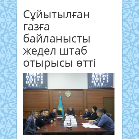
Сұйытылған
газға
байланысты
жедел штаб
отырысы өтті