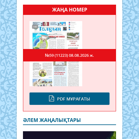
ЖАҢА НОМЕР
№59 (11223)
08.08.2026 ж.
PDF МҰРАҒАТЫ
ӘЛЕМ ЖАҢАЛЫҚТАРЫ