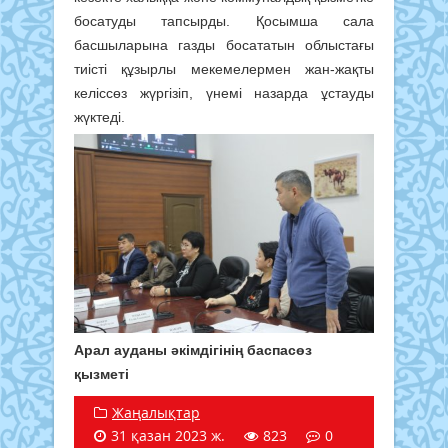
босатуды тапсырды. Қосымша сала
басшыларына газды босататын облыстағы
тиісті құзырлы мекемелермен жан-жақты
келіссөз жүргізіп, үнемі назарда ұстауды
жүктеді.
Арал ауданы әкімдігінің баспасөз
қызметі
Жаңалықтар
31 қазан 2023 ж.
823
0