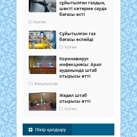
сұйытылған газдың
шекті көтерме сауда
бағасы өсті
Қоғам
Сұйытылған газ
бағасы өспейді
Қоғам
Коронавирус
инфекциясы: Арал
ауданында штаб
отырысы өтті
Жаңалықтар
Жедел штаб
отырысы өтті
Қоғам
Пікір қалдыру