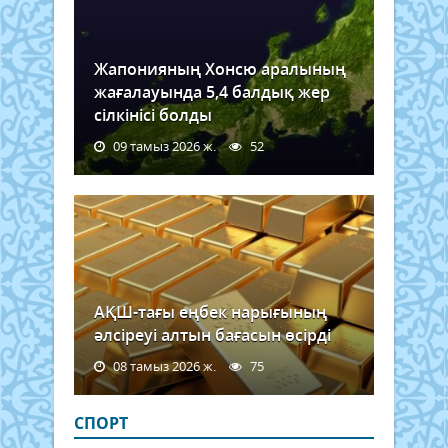
Жапонияның Хонсю аралының
жағалауында 5,4 балдық жер
сілкінісі болды
09 тамыз 2026 ж.
52
АҚШ-тағы еңбек нарығының
әлсіреуі алтын бағасын өсірді
08 тамыз 2026 ж.
75
СПОРТ