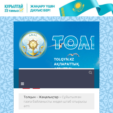
TOLQYN.KZ
АҚПАРАТТЫҚ
АГЕНТТІГІ
Толқын
»
Жаңалықтар
» Сұйытылған
газға байланысты жедел штаб отырысы
өтті