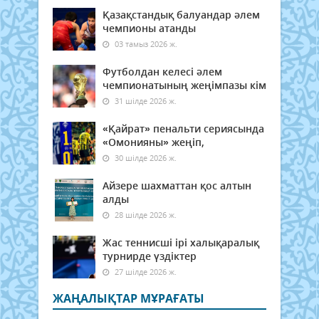
Қазақстандық балуандар әлем
чемпионы атанды
03 тамыз 2026 ж.
Футболдан келесі әлем
чемпионатының жеңімпазы кім
31 шілде 2026 ж.
«Қайрат» пенальти сериясында
«Омонияны» жеңіп,
30 шілде 2026 ж.
Айзере шахматтан қос алтын
алды
28 шілде 2026 ж.
Жас теннисші ірі халықаралық
турнирде үздіктер
27 шілде 2026 ж.
ЖАҢАЛЫҚТАР МҰРАҒАТЫ