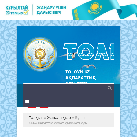
TOLQYN.KZ
АҚПАРАТТЫҚ
АГЕНТТІГІ
Толқын
»
Жаңалықтар
» Бүгін –
Мемлекеттік күзет қызметі күні