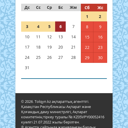
Дс
Сс
Ср
Бс
Жм
Сб
Жс
1
2
3
4
5
6
7
8
9
10
11
12
13
14
15
16
17
18
19
20
21
22
23
24
25
26
27
28
29
30
31
© 2026. Tolqyn.kz ақпараттық агенттігі.
Қазақстан Республикасы Ақпарат және
Қоғамдық даму министрлігі, Ақпарат
комитетінің тіркеу туралы № KZ05VPY00052416
куәлігі 21.07.2022 жылы берілген.
® Агенттік сайтында жарияланған барлық