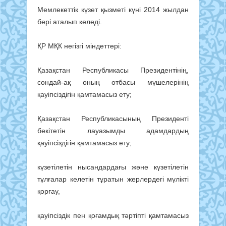
Мемлекеттік күзет қызметі күні 2014 жылдан
бері аталып келеді.
ҚР МҚК негізгі міндеттері:
Қазақстан Республикасы Президентінің,
сондай-ақ оның отбасы мүшелерінің
қауіпсіздігін қамтамасыз ету;
Қазақстан Республикасының Президенті
бекітетін лауазымды адамдардың
қауіпсіздігін қамтамасыз ету;
күзетілетін нысандардағы және күзетілетін
тұлғалар келетін тұратын жерлердегі мүлікті
қорғау,
қауіпсіздік пен қоғамдық тәртіпті қамтамасыз