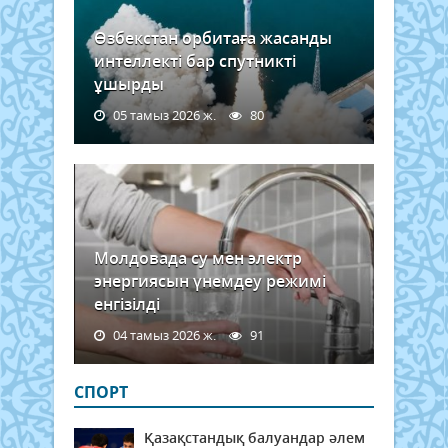
Өзбекстан орбитаға жасанды
интеллекті бар спутникті
ұшырды
05 тамыз 2026 ж.
80
Молдовада су мен электр
энергиясын үнемдеу режимі
енгізілді
04 тамыз 2026 ж.
91
СПОРТ
Қазақстандық балуандар әлем