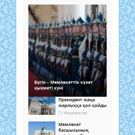
Бүгін – Мемлекеттік күзет
қызметі күні
Президент жаңа
жарлыққа қол қойды
Жаңалықтар
Мемлекет
басшысының