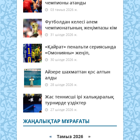
чемпионы атанды
03 тамыз 2026 ж.
Футболдан келесі әлем
чемпионатының жеңімпазы кім
31 шілде 2026 ж.
«Қайрат» пенальти сериясында
«Омонияны» жеңіп,
30 шілде 2026 ж.
Айзере шахматтан қос алтын
алды
28 шілде 2026 ж.
Жас теннисші ірі халықаралық
турнирде үздіктер
27 шілде 2026 ж.
ЖАҢАЛЫҚТАР МҰРАҒАТЫ
«
Тамыз 2026 »