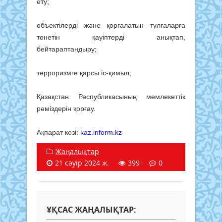
ету;
объектілерді және қорғалатын тұлғаларға
төнетін қауіптерді анықтап,
бейтараптандыру;
терроризмге қарсы іс-қимыл;
Қазақстан Республикасының мемлекеттік
рәміздерін қорғау.
Ақпарат көзі:
kaz.inform.kz
Жаңалықтар
21 сәуір 2024 ж.
399
0
ҰҚСАС ЖАҢАЛЫҚТАР: