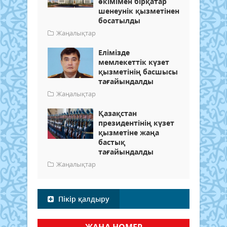
өкімімен бірқатар
шенеунік қызметінен
босатылды
Жаңалықтар
Елімізде
мемлекеттік күзет
қызметінің басшысы
тағайындалды
Жаңалықтар
Қазақстан
президентінің күзет
қызметіне жаңа
бастық
тағайындалды
Жаңалықтар
Пікір қалдыру
ЖАҢА НОМЕР