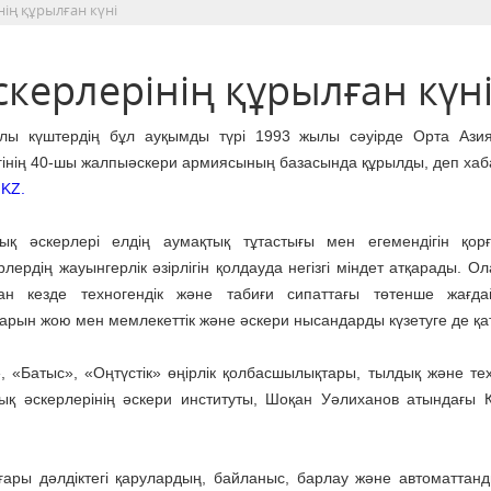
нің құрылған күні
скерлерінің құрылған күн
лы күштердің бұл ауқымды түрі 1993 жылы сәуірде Орта Ази
гінің 40-шы жалпыәскери армиясының базасында құрылды, деп ха
KZ.
ық әскерлері елдің аумақтық тұтастығы мен егемендігін қор
рлердің жауынгерлік әзірлігін қолдауда негізгі міндет атқарады. О
ан кезде техногендік және табиғи сипаттағы төтенше жағда
арын жою мен мемлекеттік және әскери нысандарды күзетуге де қ
, «Батыс», «Оңтүстік» өңірлік қолбасшылықтары, тылдық және те
ық әскерлерінің әскери институты, Шоқан Уәлиханов атындағы 
оғары дәлдіктегі қарулардың, байланыс, барлау және автоматтан