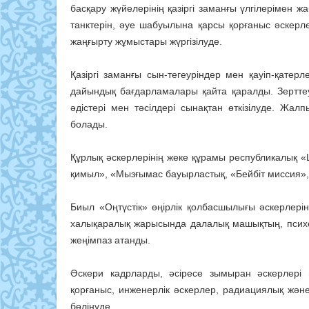
басқару жүйелерінің қазіргі заманғы үлгілерімен ж
танктерін, әуе шабуылына қарсы қорғаныс әскер
жаңғырту жұмыстары жүргізілуде.
Қазіргі заманғы сын-тегеуріндер мен қауіп-қатер
дайындық бағдарламалары қайта қаралды. Зерттеу
әдістері мен тәсілдері сынақтан өткізілуде. Жа
болады.
Құрлық әскерлерінің жеке құрамы республикалық «
қимыл», «Мызғымас бауырластық, «Бейбіт миссия», 
Биыл «Оңтүстік» өңірлік қолбасшылығы әскерлері
халықаралық жарысында далалық машықтың, психолог
жеңімпаз атанды.
Әскери кадрларды, әсіресе зымыран әскерлер
қорғаныс, инженерлік әскерлер, радиациялық жән
бөлінуде.