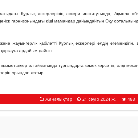
матыдағы Құрлық әскерлерінің әскери институтында, Ақмола о
дейск гарнизонындағы кіші мамандар дайындайтын Оқу орталығынд
әне жауынгерлік қабілетті Құрлық әскерлері елдің егемендігін, 
 қорғауға әрдайым дайын.
қызметшілер ел аймағында тұрғындарға көмек көрсетіп, елді меке
терін орындап жатыр.
Жаңалықтар
21 сәуір 2024 ж.
488