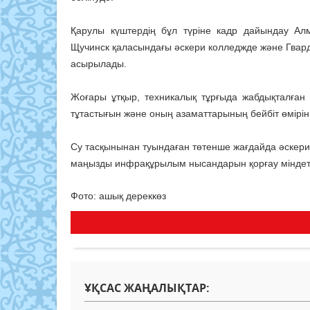
Қарулы күштердің бұл түріне кадр дайындау Ал
Щучинск қаласындағы әскери колледжде және Гвар
асырылады.
Жоғары ұтқыр, техникалық тұрғыда жабдықталған ж
тұтастығын және оның азаматтарының бейбіт өмірін
Су тасқынынан туындаған төтенше жағдайда әскери 
маңызды инфрақұрылым нысандарын қорғау міндет
Фото: ашық дереккөз
ҰҚСАС ЖАҢАЛЫҚТАР: