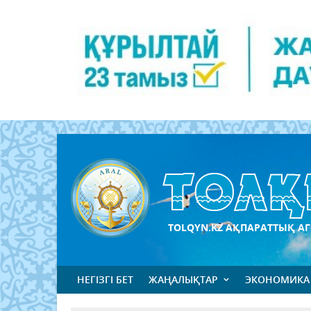
TOLQYN.KZ АҚПАРАТТЫҚ АГ
НЕГІЗГІ БЕТ
ЖАҢАЛЫҚТАР
ЭКОНОМИКА