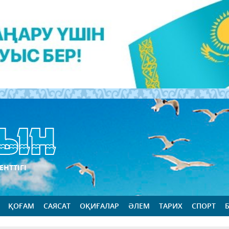
ЕНТТІГІ
ҚОҒАМ
САЯСАТ
ОҚИҒАЛАР
ӘЛЕМ
ТАРИХ
СПОРТ