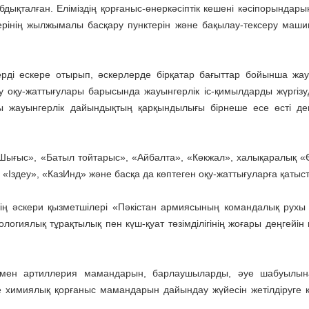
абдықталған. Еліміздің қорғаныс-өнеркәсіптік кешені кәсіпорындар
лерінің жылжымалы басқару пунктерін және бақылау-тексеру маш
лерді ескере отырып, әскерлерде бірқатар бағыттар бойынша жау
 оқу-жаттығулары барысында жауынгерлік іс-қимылдарды жүргізу
лпы жауынгерлік дайындықтың қарқындылығы бірнеше есе өсті де
Шығыс», «Батыл тойтарыс», «Айбалта», «Көкжал», халықаралық «Ө
«Іздеу», «КазИнд» және басқа да көптеген оқу-жаттығуларға қатыс
нің әскери қызметшілері «Пәкістан армиясының командалық рухы
иялық тұрақтылық пен күш-қуат төзімділігінің жоғары деңгейін к
і мен артиллерия мамандарын, барлаушыларды, әуе шабуылын
е химиялық қорғаныс мамандарын дайындау жүйесін жетілдіруге к