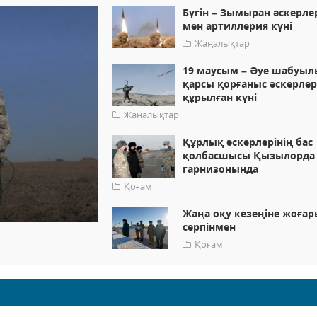
Бүгін – Зымыран әскерле
мен артиллерия күні
Жаңалықтар
19 маусым – Әуе шабуыл
қарсы қорғаныс әскерлер
құрылған күні
Жаңалықтар
Құрлық әскерлерінің бас
қолбасшысы Қызылорда
гарнизонында
Қоғам
Жаңа оқу кезеңіне жоғар
серпінмен
Қоғам