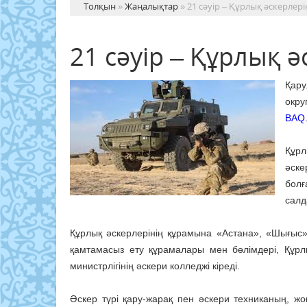
Толқын
»
Жаңалықтар
» 21 сәуір – Құрлық әскерлері
21 сәуір – Құрлық ә
Қару
окру
BAQ.
Құрл
әске
болғ
салд
Құрлық әскерлерінің құрамына «Астана», «Шығыс»
қамтамасыз ету құрамалары мен бөлімдері, Құрл
министрлігінің әскери колледжі кіреді.
Әскер түрі қару-жарақ пен әскери техниканың, ж