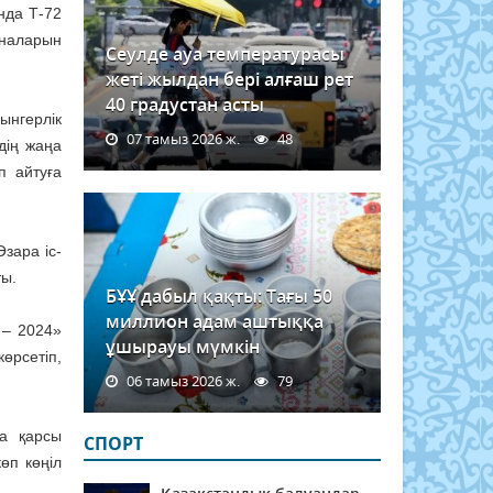
ында Т-72
иналарын
Сеулде ауа температурасы
жеті жылдан бері алғаш рет
40 градустан асты
ынгерлік
07 тамыз 2026 ж.
48
дің жаңа
п айтуға
зара іс-
ты.
БҰҰ дабыл қақты: Тағы 50
миллион адам аштыққа
 – 2024»
ұшырауы мүмкін
өрсетіп,
06 тамыз 2026 ж.
79
а қарсы
СПОРТ
өп көңіл