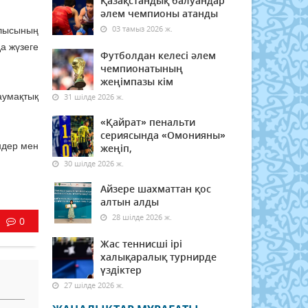
Қазақстандық балуандар
әлем чемпионы атанды
03 тамыз 2026 ж.
блысының
а жүзеге
Футболдан келесі әлем
чемпионатының
жеңімпазы кім
аумақтық
31 шілде 2026 ж.
«Қайрат» пенальти
сериясында «Омонияны»
ндер мен
жеңіп,
30 шілде 2026 ж.
Айзере шахматтан қос
алтын алды
28 шілде 2026 ж.
0
Жас теннисші ірі
халықаралық турнирде
үздіктер
27 шілде 2026 ж.