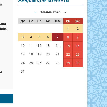
ЖАҢАЛЫҚТАР МҰРАҒАТЫ
рі
«
Тамыз 2026 »
Дс
Сс
Ср
Бс
Жм
Сб
Жс
ына
інің
1
2
3
4
5
6
7
8
9
10
11
12
13
14
15
16
17
18
19
20
21
22
23
24
25
26
27
28
29
30
31
ы