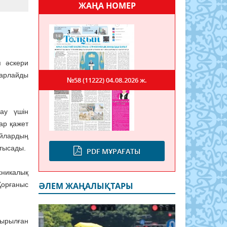
ЖАҢА НОМЕР
і
я әскери
барлайды
№58 (11222)
04.08.2026 ж.
ғау үшін
лар қажет
йлардың
атысады.
PDF МҰРАҒАТЫ
хникалық
Қорғаныс
ӘЛЕМ ЖАҢАЛЫҚТАРЫ
дырылған