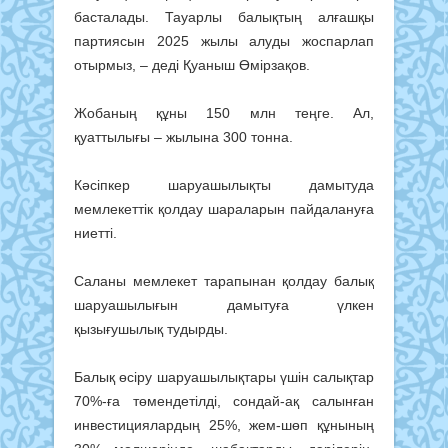
басталады. Тауарлы балықтың алғашқы
партиясын 2025 жылы алуды жоспарлап
отырмыз, – деді Қуаныш Өмірзақов.
Жобаның құны 150 млн теңге. Ал,
қуаттылығы – жылына 300 тонна.
Кәсіпкер шаруашылықты дамытуда
мемлекеттік қолдау шараларын пайдалануға
ниетті.
Саланы мемлекет тарапынан қолдау балық
шаруашылығын дамытуға үлкен
қызығушылық тудырды.
Балық өсіру шаруашылықтары үшін салықтар
70%-ға төмендетілді, сондай-ақ салынған
инвестициялардың 25%, жем-шөп құнының