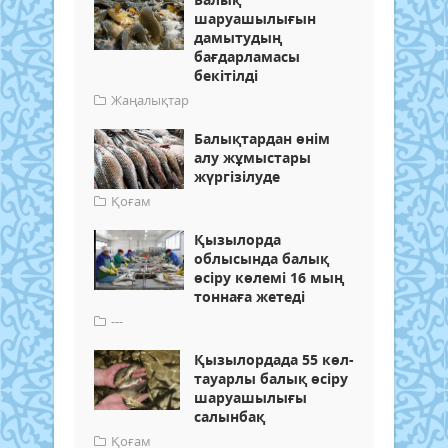
шаруашылығын
дамытудың
бағдарламасы
бекітілді
Жаңалықтар
Балықтардан өнім
алу жұмыстары
жүргізілуде
Қоғам
Қызылорда
облысында балық
өсіру көлемі 16 мың
тоннаға жетеді
---
Қызылордада 55 көл-
тауарлы балық өсіру
шаруашылығы
салынбақ
Қоғам