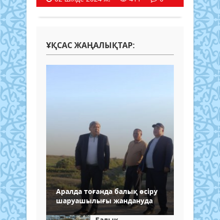
ҰҚСАС ЖАҢАЛЫҚТАР:
Аралда тоғанда балық өсіру
шаруашылығы жандануда
Балық