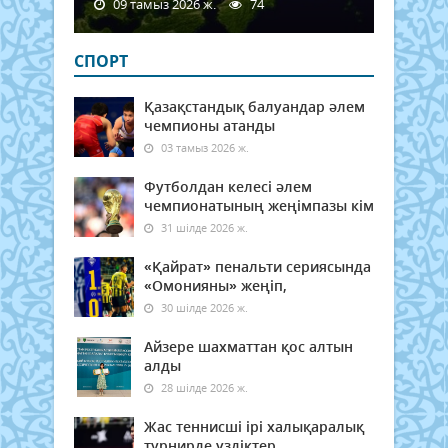
09 тамыз 2026 ж.
74
СПОРТ
Қазақстандық балуандар әлем
чемпионы атанды
03 тамыз 2026 ж.
Футболдан келесі әлем
чемпионатының жеңімпазы кім
31 шілде 2026 ж.
«Қайрат» пенальти сериясында
«Омонияны» жеңіп,
30 шілде 2026 ж.
Айзере шахматтан қос алтын
алды
28 шілде 2026 ж.
Жас теннисші ірі халықаралық
турнирде үздіктер