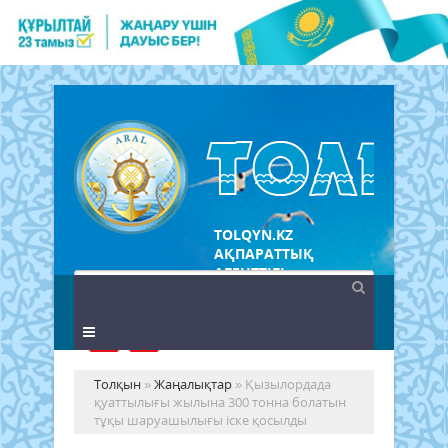
TOLQYN.KZ
АҚПАРАТТЫҚ
АГЕНТТІГІ
Толқын
»
Жаңалықтар
» Қызылордада
қуаттылығы жылына 300 тонна болатын
тұқы шаруашылығы іске қосылды