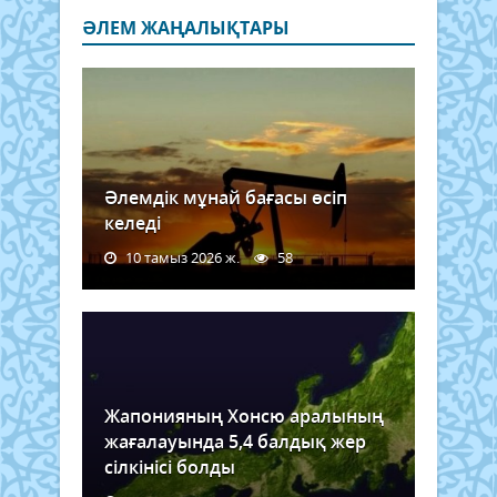
ӘЛЕМ ЖАҢАЛЫҚТАРЫ
Әлемдік мұнай бағасы өсіп
келеді
10 тамыз 2026 ж.
58
Жапонияның Хонсю аралының
жағалауында 5,4 балдық жер
сілкінісі болды