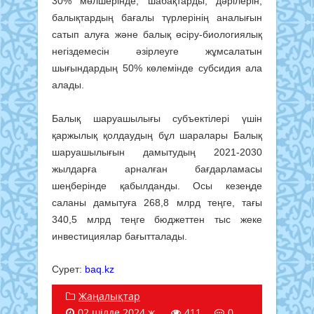
30% мөлшерінде, шабақтарды, дәрілерін,
балықтардың бағалы түрлерінің аналығын
сатып алуға және балық өсіру-биологиялық
негіздемесін әзірлеуге жұмсалатын
шығындардың 50% көлемінде субсидия ала
алады.
Балық шаруашылығы субъектілері үшін
қаржылық қолдаудың бұл шаралары Балық
шаруашылығын дамытудың 2021-2030
жылдарға арналған бағдарламасы
шеңберінде қабылданды. Осы кезеңде
саланы дамытуға 268,8 млрд теңге, тағы
340,5 млрд теңге бюджеттен тыс жеке
инвестициялар бағытталады.
Сурет:
baq.kz
Жаңалықтар
02 шілде 2024 ж.
411
0