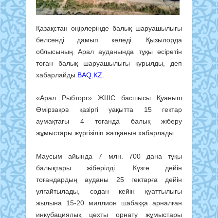
Қазақстан өңірлерінде балық шаруашылығы
белсенді дамып келеді. Қызылорда
облысының Арал ауданында тұқы өсіретін
тоған балық шаруашылығы құрылды, деп
хабарлайды
BAQ.KZ.
«Арал Рыбторг» ЖШС басшысы Қуаныш
Өмірзақов қазіргі уақытта 15 гектар
аумақтағы 4 тоғанда балық жіберу
жұмыстары жүргізіліп жатқанын хабарлады.
Маусым айында 7 млн. 700 дана тұқы
балықтары жіберілді. Күзге дейін
тоғандардың ауданы 25 гектарға дейін
ұлғайтылады, содан кейін қуаттылығы
жылына 15-20 миллион шабаққа арналған
инкубациялық цехты орнату жұмыстары