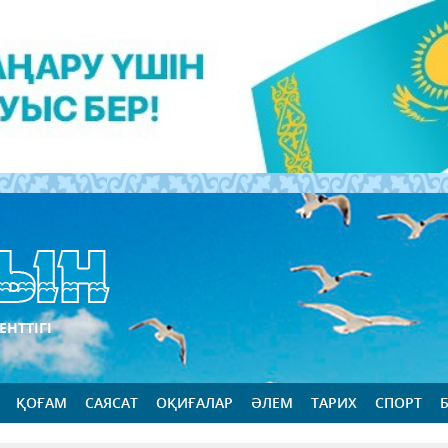
ЕНТТІГІ
ҚОҒАМ
САЯСАТ
ОҚИҒАЛАР
ӘЛЕМ
ТАРИХ
СПОРТ