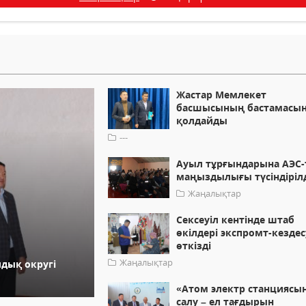
Жастар Мемлекет
басшысының бастамасы
қолдайды
---
Ауыл тұрғындарына АЭС-
маңыздылығы түсіндіріл
Жаңалықтар
Сексеуіл кентінде штаб
өкілдері экспромт-кездес
өткізді
Жаңалықтар
дық округі
«Атом электр станциясы
салу – ел тағдырын