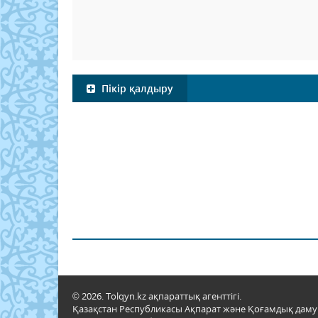
Пікір қалдыру
© 2026. Tolqyn.kz ақпараттық агенттігі.
Қазақстан Республикасы Ақпарат және Қоғамдық даму м