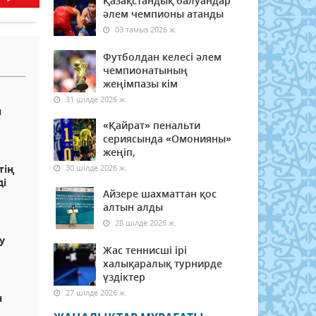
Қазақстандық балуандар
әлем чемпионы атанды
03 тамыз 2026 ж.
Футболдан келесі әлем
чемпионатының
жеңімпазы кім
31 шілде 2026 ж.
н
«Қайрат» пенальти
сериясында «Омонияны»
жеңіп,
тің
30 шілде 2026 ж.
ді
Айзере шахматтан қос
алтын алды
28 шілде 2026 ж.
у
Жас теннисші ірі
халықаралық турнирде
үздіктер
27 шілде 2026 ж.
н