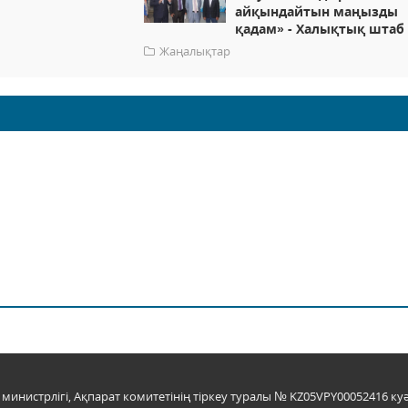
айқындайтын маңызды
қадам» - Халықтық штаб
Жаңалықтар
инистрлігі, Ақпарат комитетінің тіркеу туралы № KZ05VPY00052416 куә