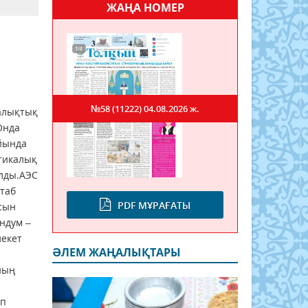
ЖАҢА НОМЕР
№58 (11222)
04.08.2026 ж.
Халықтық
Онда
йында
тикалық
олды.АЭС
штаб
PDF МҰРАҒАТЫ
сын
ндум –
лекет
ӘЛЕМ ЖАҢАЛЫҚТАРЫ
ның
ып