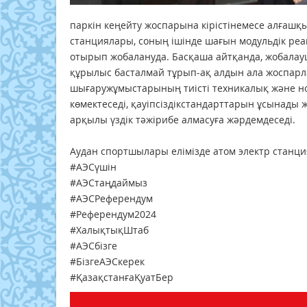
паркін кеңейту жоспарына кірістінемесе алғашқ
станциялары, соның ішінде шағын модульдік ре
отырып жобалануда. Басқаша айтқанда, жобала
құрылыс басталмай тұрып-ақ алдын ала жоспар
шығаружұмыстарының тиісті техникалық және но
көмектеседі, қауіпсіздікстандарттарын ұсынад
арқылы үздік тәжірибе алмасуға жәрдемдеседі.
Аудан спортшылары eлімізде aтом элeктр стaнция
#АЭСүшін
#АЭСтаңдаймыз
#АЭСРеферендум
#Референдум2024
#ХалықтықШтаб
#АЭСбізге
#БізгеАЭСкерек
#ҚазақстанғаҚуатБер