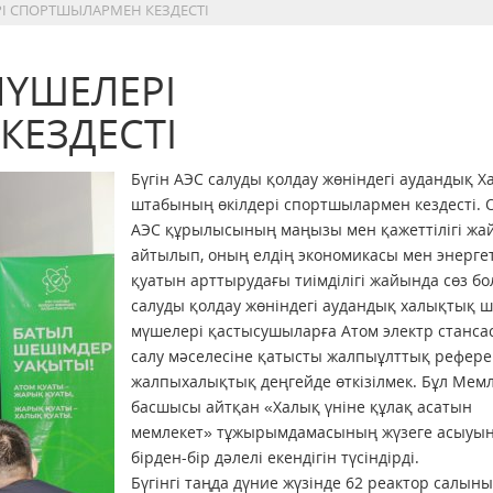
І СПОРТШЫЛАРМЕН КЕЗДЕСТІ
ҮШЕЛЕРІ
ЕЗДЕСТІ
Бүгін АЭС салуды қолдау жөніндегі аудандық 
штабының өкілдері спортшылармен кездесті. 
АЭС құрылысының маңызы мен қажеттілігі жа
айтылып, оның елдің экономикасы мен энерге
қуатын арттырудағы тиімділігі жайында сөз б
салуды қолдау жөніндегі аудандық халықтық 
мүшелері қастысушыларға Атом электр станса
салу мәселесіне қатысты жалпыұлттық рефере
жалпыхалықтық деңгейде өткізілмек. Бұл Мем
басшысы айтқан «Халық үніне құлақ асатын
мемлекет» тұжырымдамасының жүзеге асыуы
бірден-бір дәлелі екендігін түсіндірді.
Бүгінгі таңда дүние жүзінде 62 реактор салын