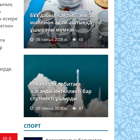
рының
р
БҰҰ дабыл қақты: Тағы 50
ы ескере
миллион адам аштыққа
етінін
ұшырауы мүмкін
06 тамыз 2026 ж.
68
уге
ар
кірдe.
Өзбекстан орбитаға
жасанды интеллекті бар
спутникті ұшырды
05 тамыз 2026 ж.
87
СПОРТ
0