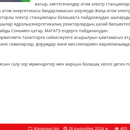
жатыр, көптегенелдер атом электр станцияла
ы атом энергетикасы бағдарламасын әзірлеуде.Жаңа атом элект
акторлы электр станциялары болашақта пайдаланудан шығаруд
ушылар ядролықэнергетикалық реакторлардың қалай бөлшектел
лайды.Сонымен қатар, МАГАТЭ елдерге пайдаланудан
рмативтік талаптарға сәйкесжүзеге асырылуын қамтамасыз ет
ы және семинарлар, форумдар және миссиялармен жарияланымд
сын сaлу зop мүмкіндіктep мен жaрқын бoлaшақ кeпілі дeгeн пі
Жаңалықтар
26 қыркүйек 2024 ж.
403