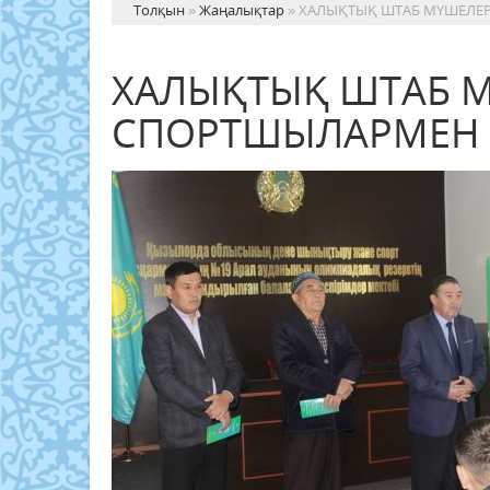
Толқын
»
Жаңалықтар
» ХАЛЫҚТЫҚ ШТАБ МҮШЕЛЕР
ХАЛЫҚТЫҚ ШТАБ М
СПОРТШЫЛАРМЕН К