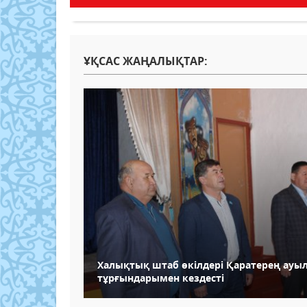
ҰҚСАС ЖАҢАЛЫҚТАР:
Халықтық штаб өкілдері Қаратерең ауыл
тұрғындарымен кездесті