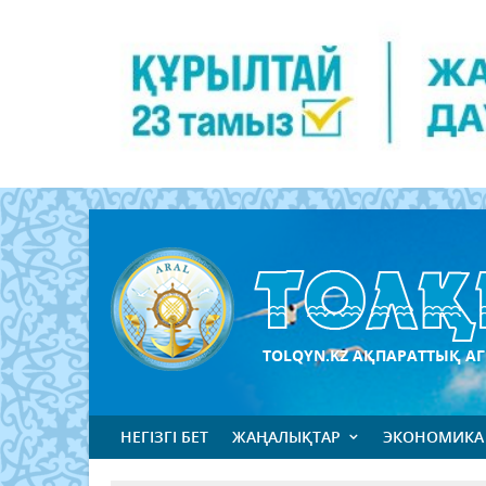
TOLQYN.KZ АҚПАРАТТЫҚ АГ
НЕГІЗГІ БЕТ
ЖАҢАЛЫҚТАР
ЭКОНОМИКА