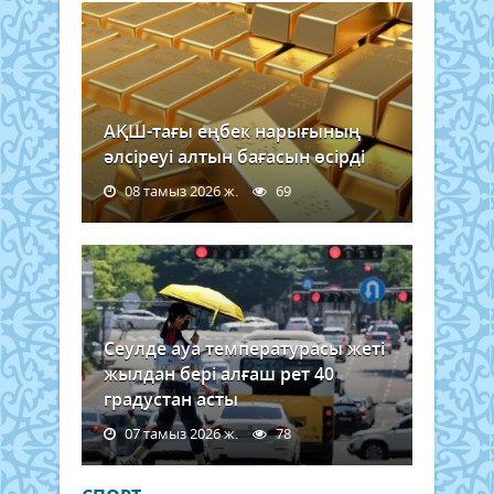
АҚШ-тағы еңбек нарығының
әлсіреуі алтын бағасын өсірді
08 тамыз 2026 ж.
69
Сеулде ауа температурасы жеті
жылдан бері алғаш рет 40
градустан асты
07 тамыз 2026 ж.
78