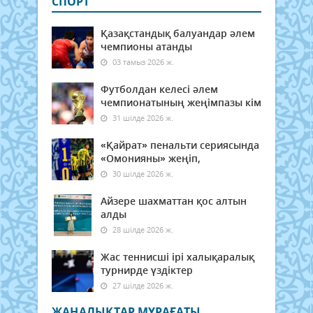
СПОРТ
Қазақстандық балуандар әлем
чемпионы атанды
03 тамыз 2026 ж.
Футболдан келесі әлем
чемпионатының жеңімпазы кім
31 шілде 2026 ж.
«Қайрат» пенальти сериясында
«Омонияны» жеңіп,
30 шілде 2026 ж.
Айзере шахматтан қос алтын
алды
28 шілде 2026 ж.
Жас теннисші ірі халықаралық
турнирде үздіктер
27 шілде 2026 ж.
ЖАҢАЛЫҚТАР МҰРАҒАТЫ