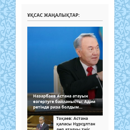
ҰҚСАС ЖАҢАЛЫҚТАР:
Назарбаев Астана атауын
өзгертуге байланысты: Адам
ретінде риза болдым...
Тоқаев: Астана
қаласы Нұрсұлтан
деп аталуы тиіс