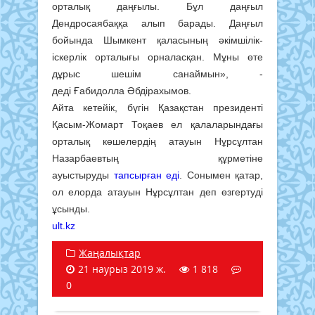
орталық даңғылы. Бұл даңғыл
Дендросаябаққа алып барады. Даңғыл
бойында Шымкент қаласының әкімшілік-
іскерлік орталығы орналасқан. Мұны өте
дұрыс шешім санаймын», -
деді Ғабидолла Әбдірахымов.
Айта кетейік, бүгін Қазақстан президенті
Қасым-Жомарт Тоқаев ел қалаларындағы
орталық көшелердің атауын Нұрсұлтан
Назарбаевтың құрметіне
ауыстыруды
тапсырған еді
. Сонымен қатар,
ол елорда атауын Нұрсұлтан деп өзгертуді
ұсынды.
ult.kz
Жаңалықтар
21 наурыз 2019 ж.
1 818
0