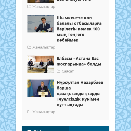
Жаңалықтар
Шымкентте көп
балалы отбасыларға
берілетін көмек 100
мың теңгеге
көбеймек
Жаңалықтар
Елбасы «Астана Бас
жоспарында» болды
Саясат
Нұрсұлтан Назарбаев
барша
қазақстандықтарды
Тәуелсіздік күнімен
құттықтады
Жаңалықтар