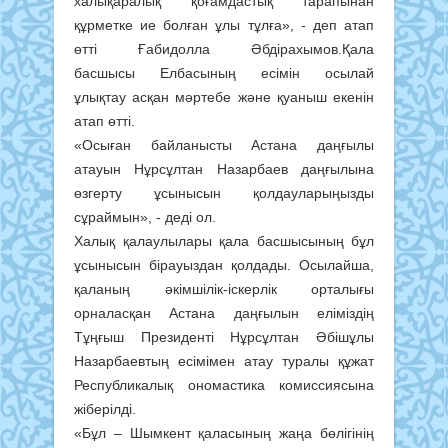
халықаралық қоғамдастық тарапынан
құрметке ие болған ұлы тұлға», - деп атап
өтті Ғабидолла Әбдірахымов.Қала
басшысы Елбасының есімін осылай
ұлықтау асқан мәртебе және қуаныш екенін
атап өтті.
«Осыған байланысты Астана даңғылы
атауын Нұрсұлтан Назарбаев даңғылына
өзгерту ұсынысын қолдауларыңызды
сұраймын», - деді ол.
Халық қалаулылары қала басшысының бұл
ұсынысын бірауыздан қолдады. Осылайша,
қаланың әкімшілік-іскерлік орталығы
орналасқан Астана даңғылын еліміздің
Тұңғыш Президенті Нұрсұлтан Әбішұлы
Назарбаевтың есімімен атау туралы құжат
Республикалық ономастика комиссиясына
жіберілді.
«Бұл – Шымкент қаласының жаңа бөлігінің