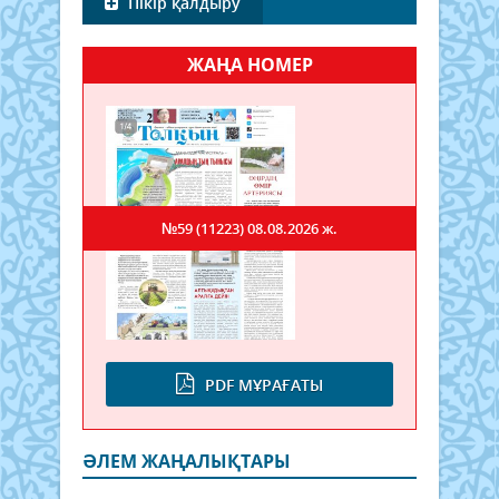
Пікір қалдыру
ЖАҢА НОМЕР
№59 (11223)
08.08.2026 ж.
PDF МҰРАҒАТЫ
ӘЛЕМ ЖАҢАЛЫҚТАРЫ