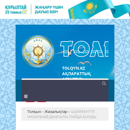
TOLQYN.KZ
АҚПАРАТТЫҚ
АГЕНТТІГІ
Толқын
»
Жаңалықтар
» ШЫМКЕНТТЕ
НАЗАРБАЕВ ДАҢҒЫЛЫ ПАЙДА БОЛДЫ