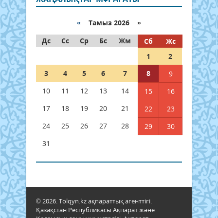
«
Тамыз 2026 »
Дс
Сс
Ср
Бс
Жм
Сб
Жс
1
2
3
4
5
6
7
8
9
10
11
12
13
14
15
16
17
18
19
20
21
22
23
24
25
26
27
28
29
30
31
© 2026. Tolqyn.kz ақпараттық агенттігі.
Қазақстан Республикасы Ақпарат және