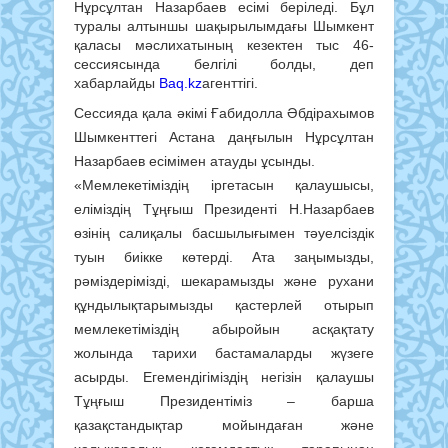
Нұрсұлтан Назарбаев есімі беріледі. Бұл
туралы алтыншы шақырылымдағы Шымкент
қаласы мәслихатының кезектен тыс 46-
сессиясында белгілі болды, деп
хабарлайды
Baq.kz
агенттігі.
Сессияда қала әкімі Ғабидолла Әбдірахымов
Шымкенттегі Астана даңғылын Нұрсұлтан
Назарбаев есімімен атауды ұсынды.
«Мемлекетіміздің іргетасын қалаушысы,
еліміздің Тұңғыш Президенті Н.Назарбаев
өзінің салиқалы басшылығымен тәуелсіздік
туын биікке көтерді. Ата заңымызды,
рәміздерімізді, шекарамызды және рухани
құндылықтарымызды қастерлей отырып
мемлекетіміздің абыройын асқақтату
жолында тарихи бастамаларды жүзеге
асырды. Егемендігіміздің негізін қалаушы
Тұңғыш Президентіміз – барша
қазақстандықтар мойындаған және