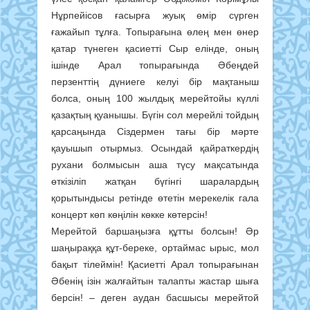
Нұрпейісов ғасырға жуық өмір сүрген
ғажайып тұлға. Топырағына өлең мен өнер
қатар түнеген қасиетті Сыр елінде, оның
ішінде Арал топырағында Әбеңдей
перзенттің дүниеге келуі бір мақтаныш
болса, оның 100 жылдық мерейтойы күллі
қазақтың қуанышы. Бүгін сол мерейлі тойдың
қарсаңында Сіздермен тағы бір мәрте
қауышып отырмыз. Осындай қайраткердің
рухани болмысын аша түсу мақсатында
өткізіліп жатқан бүгінгі шаралардың
қорытындысы ретінде өтетін мерекелік гала
концерт көп көңілін көкке көтерсін!
Мерейтой баршаңызға құтты болсын! Әр
шаңыраққа құт-береке, ортаймас ырыс, мол
бақыт тілеймін! Қасиетті Арал топырағынан
Әбенің ізін жалғайтын талапты жастар шыға
берсін! – деген аудан басшысы мерейтой