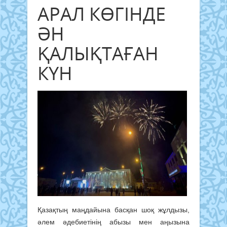
АРАЛ КӨГІНДЕ
ӘН
ҚАЛЫҚТАҒАН
КҮН
Қазақтың маңдайына басқан шоқ жұлдызы,
әлем әдебиетінің абызы мен аңызына