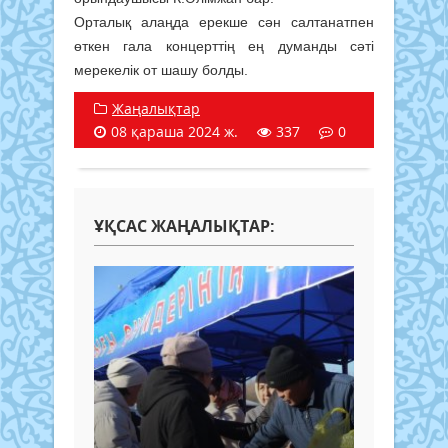
Орталық алаңда ерекше сән салтанатпен
өткен гала концерттің ең думанды сәті
мерекелік от шашу болды.
Жаңалықтар
08 қараша 2024 ж.
337
0
ҰҚСАС ЖАҢАЛЫҚТАР: