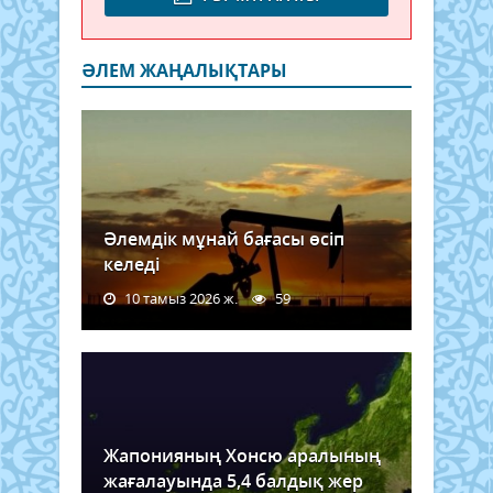
ӘЛЕМ ЖАҢАЛЫҚТАРЫ
Әлемдік мұнай бағасы өсіп
келеді
10 тамыз 2026 ж.
59
Жапонияның Хонсю аралының
жағалауында 5,4 балдық жер