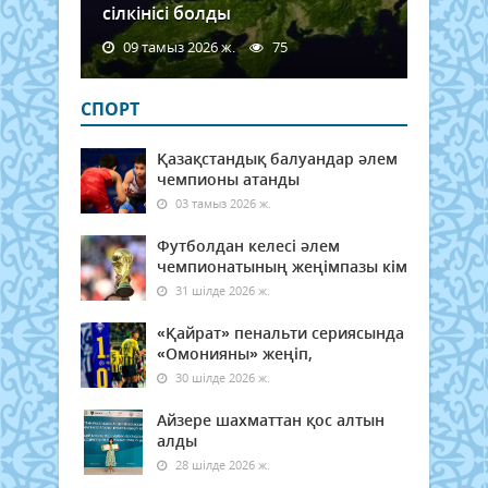
сілкінісі болды
09 тамыз 2026 ж.
75
СПОРТ
Қазақстандық балуандар әлем
чемпионы атанды
03 тамыз 2026 ж.
Футболдан келесі әлем
чемпионатының жеңімпазы кім
31 шілде 2026 ж.
«Қайрат» пенальти сериясында
«Омонияны» жеңіп,
30 шілде 2026 ж.
Айзере шахматтан қос алтын
алды
28 шілде 2026 ж.