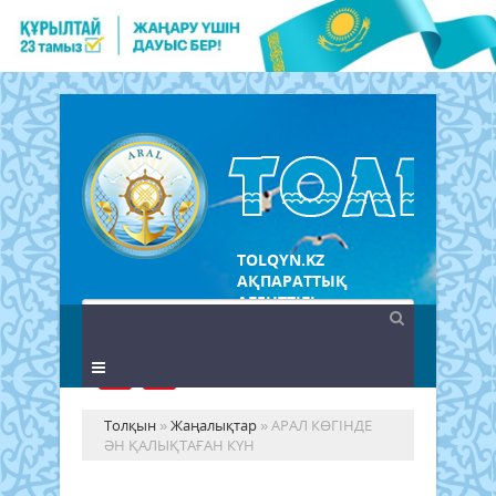
TOLQYN.KZ
АҚПАРАТТЫҚ
АГЕНТТІГІ
Толқын
»
Жаңалықтар
» АРАЛ КӨГІНДЕ
ӘН ҚАЛЫҚТАҒАН КҮН