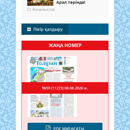
Арал төрінде!
Жаңалықтар
Пікір қалдыру
ЖАҢА НОМЕР
№59 (11223)
08.08.2026 ж.
PDF МҰРАҒАТЫ