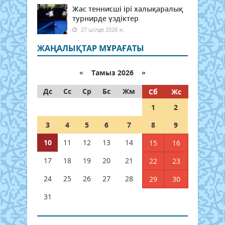
Жас теннисші ірі халықаралық
турнирде үздіктер
27 шілде 2026 ж.
ЖАҢАЛЫҚТАР МҰРАҒАТЫ
«
Тамыз 2026 »
Дс
Сс
Ср
Бс
Жм
Сб
Жс
1
2
3
4
5
6
7
8
9
10
11
12
13
14
15
16
17
18
19
20
21
22
23
24
25
26
27
28
29
30
31