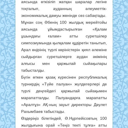
аясында өткізіліп жатқан шаралар легіне
тоқталып, ауданның әлеуметтік-
экономикалық дамуы жөнінде сөз сабақтады.
Мұнан соң Әбенің 100 жылдық мерейтойы
аясында ұйымдастырылған «Қалам
ұшындағы ғалам» атты суретшілер
симпозиумында қылқалам құдіретін танытып,
Арал өңірінің түрлі көріністерін қиял әлеміне
сыйдырған суретшілерге аудан әкімінің
алғысы мен қаржылай сыйақылары
табысталды.
Бүгін өткен қазақ күресінен республикалық
турнирдің «Түйе палуан» жүлдегерлері де
түрлі деңгейдегі қаржылай сыйақымен
марапатталды. Палуандарға марапатты
«Аралтұз» АҚ-ның зауыт директоры Дәулет
Рахымбаев табыстады.
Өздеріңіз білетіндей, Ә.Нұрпейісовтың 100
жылдығына орай «Теңіз текті тұлға» атты