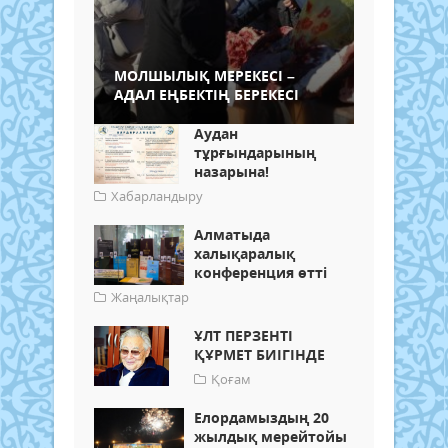
МОЛШЫЛЫҚ МЕРЕКЕСІ –
АДАЛ ЕҢБЕКТІҢ БЕРЕКЕСІ
Аудан
тұрғындарының
назарына!
Хабарландыру
Алматыда
халықаралық
конференция өтті
Жаңалықтар
ҰЛТ ПЕРЗЕНТІ
ҚҰРМЕТ БИІГІНДЕ
Қоғам
Елордамыздың 20
жылдық мерейтойы