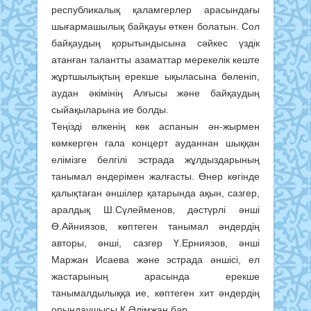
республикалық қаламгерлер арасындағы
шығармашылық байқауы өткен болатын. Сол
байқаудың қорытындысына сәйкес үздік
атанған талантты азаматтар мерекелік кеште
жұртшылықтың ерекше ықыласына бөленіп,
аудан әкімінің Алғысы және байқаудың
сыйақыларына ие болды.
Теңізді өлкенің көк аспанын ән-жырмен
көмкерген гала концерт ауданнан шыққан
елімізге белгілі эстрада жұлдыздарының
танымал әндерімен жалғасты. Өнер көгінде
қалықтаған әншілер қатарында ақын, сазгер,
аралдық Ш.Сүлейменов, дәстүрлі әнші
Ө.Айниязов, көптеген танымал әндердің
авторы, әнші, сазгер Ү.Ерниязов, әнші
Маржан Исаева және эстрада әншісі, ел
жастарының арасында ерекше
танымалдылыққа ие, көптеген хит әндердің
орындаушысы К.Әлімжан бар.