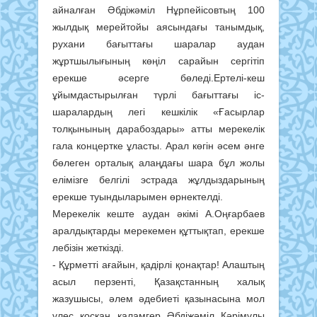
айналған Әбдіжәміл Нұрпейісовтың 100
жылдық мерейтойы аясындағы танымдық,
рухани бағыттағы шаралар аудан
жұртшылығының көңіл сарайын сергітіп
ерекше әсерге бөледі.Ертелі-кеш
ұйымдастырылған түрлі бағыттағы іс-
шаралардың легі кешкілік «Ғасырлар
толқынының дарабоздары» атты мерекелік
гала концертке ұласты. Арал көгін әсем әнге
бөлеген орталық алаңдағы шара бұл жолы
елімізге белгілі эстрада жұлдыздарының
ерекше туындыларымен өрнектелді.
Мерекелік кеште аудан әкімі А.Оңғарбаев
аралдықтарды мерекемен құттықтап, ерекше
лебізін жеткізді.
- Құрметті ағайын, қадірлі қонақтар! Алаштың
асыл перзенті, Қазақстанның халық
жазушысы, әлем әдебиеті қазынасына мол
үлес қосқан қаламгер Әбдіжәміл Кәрімұлы