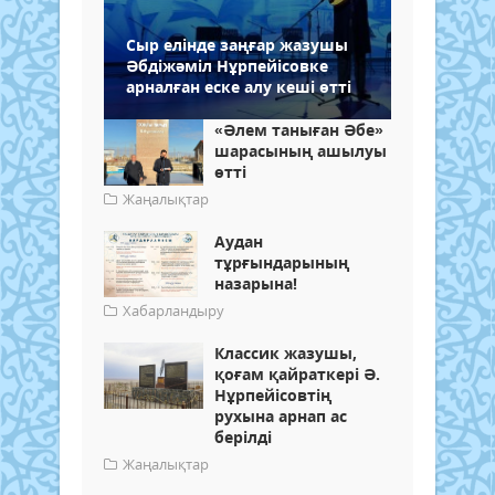
Сыр елінде заңғар жазушы
Әбдіжәміл Нұрпейісовке
арналған еске алу кеші өтті
«Әлем таныған Әбе»
шарасының ашылуы
өтті
Жаңалықтар
Аудан
тұрғындарының
назарына!
Хабарландыру
Классик жазушы,
қоғам қайраткері Ә.
Нұрпейісовтің
рухына арнап ас
берілді
Жаңалықтар