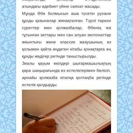
атындағы әдебиет үйіне саяхат жасады.
Мұнда Әбе болмысын аша түсетін рухани
құнды қазыналар жинақталған. Түрлі тарихи
суреттер мен қолжазбалар, Әбенің өзі
тұтынған заттары мен сан алуан экспонаттар
жиынтығы және классик жазушының өз
қолымен қайта өңдеген кітабы қонақтарға ең
құнды жәдігер ретінде таныстырылды.
Зиалы қауым өкілдері шығармашылықтың
қара шаңырағында өз естеліктерімен бөлісіп,
арнайы қолжазба кітапқа қолтаңба ретінде
естелік қалдырды.