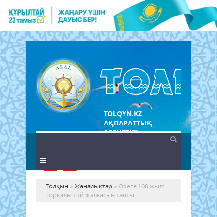
TOLQYN.KZ
АҚПАРАТТЫҚ
АГЕНТТІГІ
Толқын
»
Жаңалықтар
» Әбеге 100 жыл:
Торқалы той жалғасын тапты