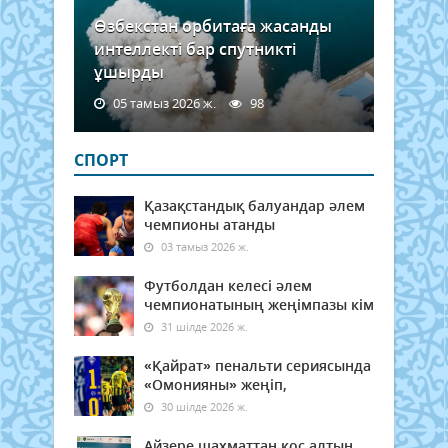
Өзбекстан орбитаға жасанды
интеллекті бар спутникті
ұшырды
05 тамыз 2026 ж.
98
СПОРТ
Қазақстандық балуандар әлем
чемпионы атанды
03 тамыз 2026 ж.
Футболдан келесі әлем
чемпионатының жеңімпазы кім
31 шілде 2026 ж.
«Қайрат» пенальти сериясында
«Омонияны» жеңіп,
30 шілде 2026 ж.
Айзере шахматтан қос алтын