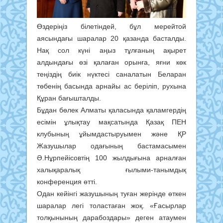
Өздеріңіз білетіндей, бұл мерейтой
аясындағы шаралар 20 қазанда басталды.
Нақ сол күні аңыз тұлғаның ақырет
алдындағы өзі қалаған орынға, яғни көк
теңіздің биік нүктесі саналатын Беларан
төбенің басында арнайы ас беріліп, рухына
Құран бағышталды.
Бұдан бөлек Алматы қаласында қаламгердің
есімін ұлықтау мақсатында Қазақ ПЕН
клубының ұйымдастыруымен және ҚР
Жазушылар одағының бастамасымен
Ә.Нұрпейісовтің 100 жылдығына арналған
халықаралық ғылыми-танымдық
конференция өтті.
Одан кейінгі жазушының туған жерінде өткен
шаралар легі толастаған жоқ. «Ғасырлар
толқынының дарабоздары» деген атаумен