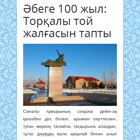
Әбеге 100 жыл:
Торқалы той
жалғасын тапты
Саналы ғұмырының соңына дейін-ақ
қағазбен дос болып, арымен серттескен,
туған жерінің талайлы тағдырына алаңдап,
тұтас дәуірдің жүгін арқалай білген алып