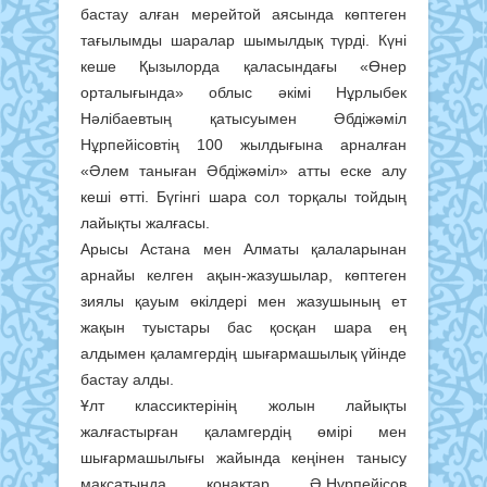
бастау алған мерейтой аясында көптеген
тағылымды шаралар шымылдық түрді. Күні
кеше Қызылорда қаласындағы «Өнер
орталығында» облыс әкімі Нұрлыбек
Нәлібаевтың қатысуымен Әбдіжәміл
Нұрпейісовтің 100 жылдығына арналған
«Әлем таныған Әбдіжәміл» атты еске алу
кеші өтті. Бүгінгі шара сол торқалы тойдың
лайықты жалғасы.
Арысы Астана мен Алматы қалаларынан
арнайы келген ақын-жазушылар, көптеген
зиялы қауым өкілдері мен жазушының ет
жақын туыстары бас қосқан шара ең
алдымен қаламгердің шығармашылық үйінде
бастау алды.
Ұлт классиктерінің жолын лайықты
жалғастырған қаламгердің өмірі мен
шығармашылығы жайында кеңінен танысу
мақсатында қонақтар Ә.Нұрпейісов