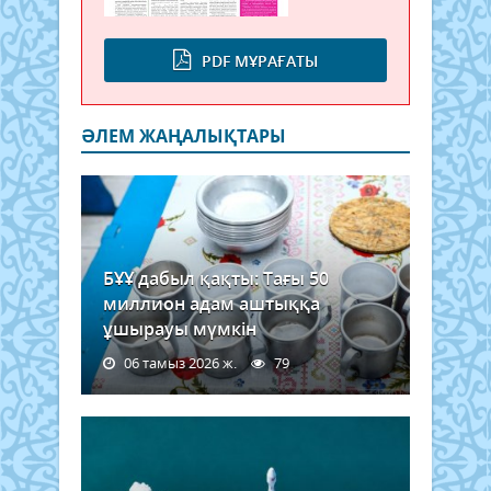
PDF МҰРАҒАТЫ
ӘЛЕМ ЖАҢАЛЫҚТАРЫ
БҰҰ дабыл қақты: Тағы 50
миллион адам аштыққа
ұшырауы мүмкін
06 тамыз 2026 ж.
79