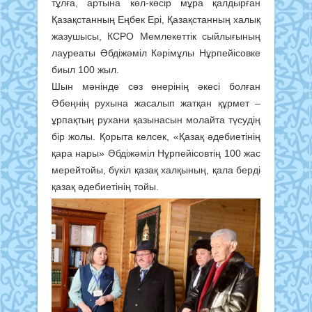
тұлға, артына көл-көсір мұра қалдырған
Қазақстанның Еңбек Ері, Қазақстанның халық
жазушысы, КСРО Мемлекеттік сыйлығының
лауреаты Әбдіжәміл Кәрімұлы Нұрпейісовке
биыл 100 жыл.
Шын мәнінде сөз өнерінің әкесі болған
Әбеңнің рухына жасалып жатқан құрмет –
ұрпақтың рухани қазынасын молайта түсудің
бір жолы. Қорыта келсек, «Қазақ әдебиетінің
қара нары» Әбдіжәміл Нұрпейісовтің 100 жас
мерейтойы, бүкіл қазақ халқының, қала берді
қазақ әдебиетінің тойы.