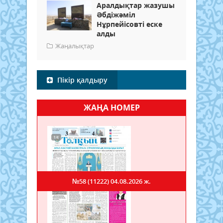
Аралдықтар жазушы
Әбдіжәміл
Нұрпейісовті еске
алды
Жаңалықтар
Пікір қалдыру
ЖАҢА НОМЕР
№58 (11222)
04.08.2026 ж.