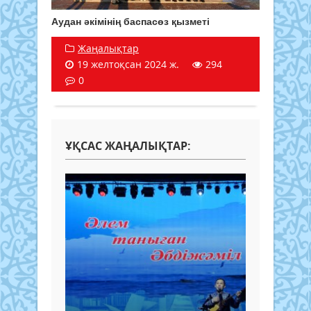
Аудан әкімінің баспасөз қызметі
Жаңалықтар
19 желтоқсан 2024 ж.
294
0
ҰҚСАС ЖАҢАЛЫҚТАР: