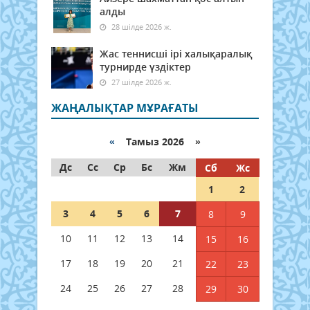
алды
28 шілде 2026 ж.
Жас теннисші ірі халықаралық
турнирде үздіктер
27 шілде 2026 ж.
ЖАҢАЛЫҚТАР МҰРАҒАТЫ
«
Тамыз 2026 »
Дс
Сс
Ср
Бс
Жм
Сб
Жс
1
2
3
4
5
6
7
8
9
10
11
12
13
14
15
16
17
18
19
20
21
22
23
24
25
26
27
28
29
30