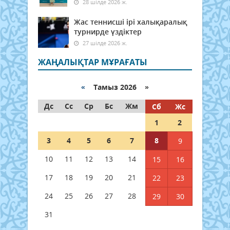
28 шілде 2026 ж.
Жас теннисші ірі халықаралық
турнирде үздіктер
27 шілде 2026 ж.
ЖАҢАЛЫҚТАР МҰРАҒАТЫ
«
Тамыз 2026 »
Дс
Сс
Ср
Бс
Жм
Сб
Жс
1
2
3
4
5
6
7
8
9
10
11
12
13
14
15
16
17
18
19
20
21
22
23
24
25
26
27
28
29
30
31