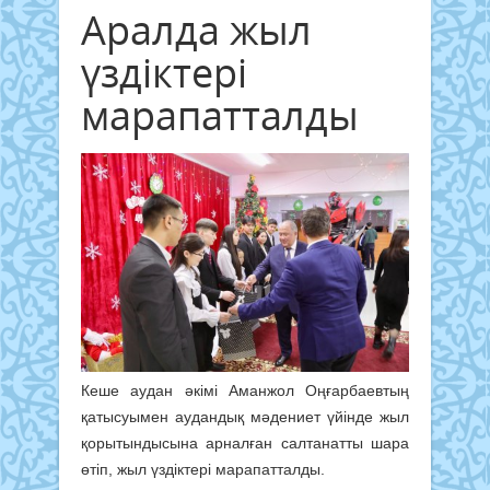
Аралда жыл
үздіктері
марапатталды
Кеше аудан әкімі Аманжол Оңғарбаевтың
қатысуымен аудандық мәдениет үйінде жыл
қорытындысына арналған салтанатты шара
өтіп, жыл үздіктері марапатталды.