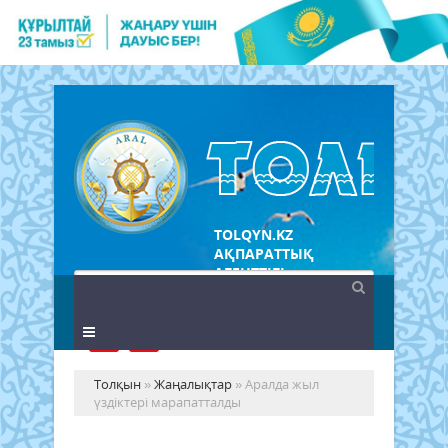
TOLQYN.KZ
АҚПАРАТТЫҚ
АГЕНТТІГІ
Толқын
»
Жаңалықтар
» Аралда жыл
үздіктері марапатталды