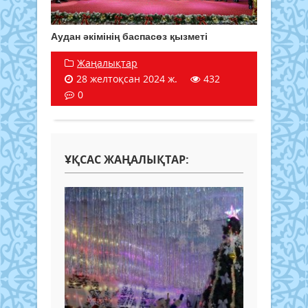
Аудан әкімінің баспасөз қызметі
Жаңалықтар
28 желтоқсан 2024 ж.
432
0
ҰҚСАС ЖАҢАЛЫҚТАР: