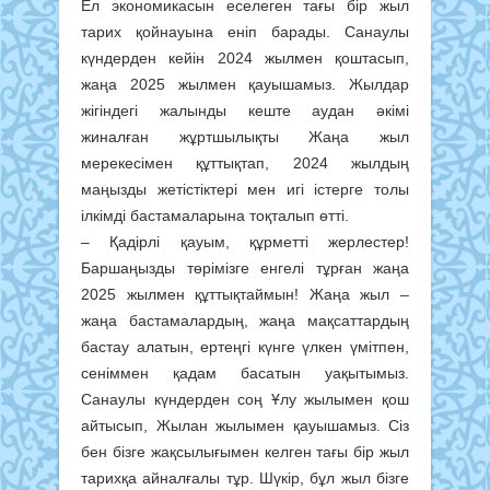
Ел экономикасын еселеген тағы бір жыл
тарих қойнауына еніп барады. Санаулы
күндерден кейін 2024 жылмен қоштасып,
жаңа 2025 жылмен қауышамыз. Жылдар
жігіндегі жалынды кеште аудан әкімі
жиналған жұртшылықты Жаңа жыл
мерекесімен құттықтап, 2024 жылдың
маңызды жетістіктері мен игі істерге толы
ілкімді бастамаларына тоқталып өтті.
– Қадірлі қауым, құрметті жерлестер!
Баршаңызды төрімізге енгелі тұрған жаңа
2025 жылмен құттықтаймын! Жаңа жыл –
жаңа бастамалардың, жаңа мақсаттардың
бастау алатын, ертеңгі күнге үлкен үмітпен,
сеніммен қадам басатын уақытымыз.
Санаулы күндерден соң Ұлу жылымен қош
айтысып, Жылан жылымен қауышамыз. Сіз
бен бізге жақсылығымен келген тағы бір жыл
тарихқа айналғалы тұр. Шүкір, бұл жыл бізге