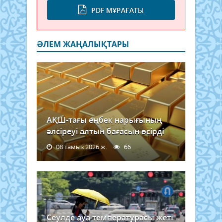
PDF МҰРАҒАТЫ
ӘЛЕМ ЖАҢАЛЫҚТАРЫ
АҚШ-тағы еңбек нарығының
әлсіреуі алтын бағасын өсірді
08 тамыз 2026 ж.
66
Сеулде ауа температурасы жеті