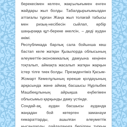
берекесімен келген, жақсылығымен енген
жайдары жыл болды. Табалдырығымыздан
аттағалы тұрған Жаңа жыл толағай табысы
мен ризық-несібесін сыйлап, әрбір
шаңыраққа құт-береке әкелсін, – деді аудан
әкімі.
Республикада барлық сала бойынша көш
бастап келе жатқан Қызылорда облысының
әлеуметтік-экономикалық дамуына кеңінен
тоқталып, аймақта жасалып жатқан жарқын
істер тілге тиек болды. Президентіміз Қасым-
Жомарт Кемелұлының ерекше қолдауының
арқасында және аймақ басшысы Нұрлыбек
Машбекұлының айрықша еңбегімен
облысымыз қарқынды даму үстінде.
Сондай-ақ, аудан басшысы ауданда
жаңадан бой көтерген заманауи
ғимараттарды, ашылған әлеуметтік
нысандарды, пайдалануға берілген тұрғын