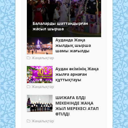
Балаларды шаттандырған
жасыл шырша
Ауданда Жаңа
жылдық шырша
шамы жағылды
Жаңалықтар
Аудан әкімінің Жаңа
жылға арнаған
құттықтауы
Жаңалықтар
ШИЖАҒА ЕЛДІ
МЕКЕНІНДЕ ЖАҢА
ЖЫЛ МЕРЕКЕСІ АТАП
ӨТІЛДІ
Жаңалықтар