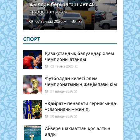
жылдан бері алғаш рет 40
градустан асты
07 тамыз 2026 ж.
77
СПОРТ
Қазақстандық балуандар әлем
чемпионы атанды
03 тамыз 2026 ж.
Футболдан келесі әлем
чемпионатының жеңімпазы кім
31 шілде 2026 ж.
«Қайрат» пенальти сериясында
«Омонияны» жеңіп,
30 шілде 2026 ж.
Айзере шахматтан қос алтын
алды