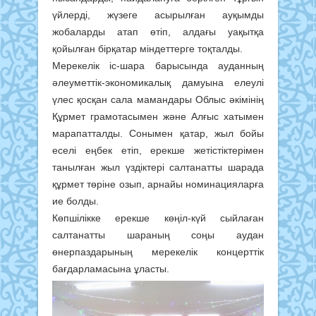
үйлерді, жүзеге асырылған ауқымды
жобаларды атап өтіп, алдағы уақытқа
қойылған бірқатар міндеттерге тоқталды.
Мерекелік іс-шара барысында ауданның
әлеуметтік-экономикалық дамуына елеулі
үлес қосқан сала мамандары Облыс әкімінің
Құрмет грамотасымен және Алғыс хатымен
марапатталды. Сонымен қатар, жыл бойы
еселі еңбек етіп, ерекше жетістіктерімен
танылған жыл үздіктері салтанатты шарада
құрмет төріне озып, арнайы номинацияларға
ие болды.
Көпшілікке ерекше көңіл-күй сыйлаған
салтанатты шараның соңы аудан
өнерпаздарының мерекелік концерттік
бағдарламасына ұласты.