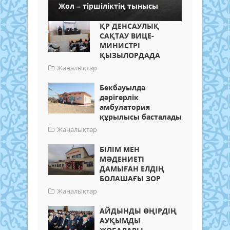
Жол – тіршіліктің тынысы
ҚР ДЕНСАУЛЫҚ
САҚТАУ ВИЦЕ-
МИНИСТРІ
ҚЫЗЫЛОРДАДА
Жаңалықтар
Бекбауылда
дәрігерлік
амбулатория
құрылысы басталады
Жаңалықтар
БІЛІМ МЕН
МӘДЕНИЕТІ
ДАМЫҒАН ЕЛДІҢ
БОЛАШАҒЫ ЗОР
Жаңалықтар
АЙДЫНДЫ ӨҢІРДІҢ
АУҚЫМДЫ