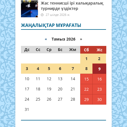
Жас теннисші ірі халықаралық
турнирде үздіктер
27 шілде 2026 ж.
ЖАҢАЛЫҚТАР МҰРАҒАТЫ
«
Тамыз 2026 »
Дс
Сс
Ср
Бс
Жм
Сб
Жс
1
2
3
4
5
6
7
8
9
10
11
12
13
14
15
16
17
18
19
20
21
22
23
24
25
26
27
28
29
30
31