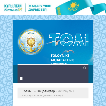
TOLQYN.KZ
АҚПАРАТТЫҚ
АГЕНТТІГІ
Толқын
»
Жаңалықтар
» Денсаулық
сақтау саласы дамып келеді