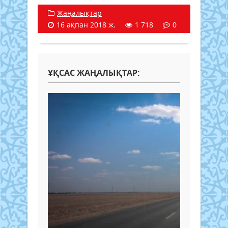
Жаңалықтар
16 ақпан 2018 ж.
1 718
0
ҰҚСАС ЖАҢАЛЫҚТАР: