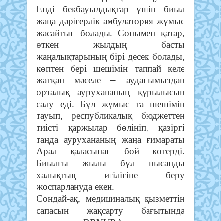
Енді бекбауылдықтар үшін биыл
жаңа дәрігерлік амбулатория жұмыс
жасайтын болады. Сонымен қатар,
ө
ткен жылдың басты
жаңалықтарының бірі десек болады,
көптен бері шешімін таппай келе
–
жатқан мәселе
ауданымыздан
орталық аурухананың құрылысын
салу еді. Бұл жұмыс та шешімін
тауып, республикалық бюджеттен
тиісті қаржылар бөлініп, қазіргі
таңда аурухананың жаңа ғимараты
Арал қаласынан бой көтерді.
Биылғы жылы бұл нысанды
халықтың игілігіне беру
жоспарлануда екен.
Сондай-ақ, медициналық қызметтің
сапасын жақсарту бағытында