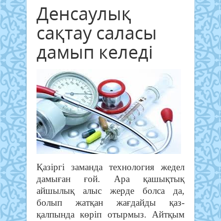
Денсаулық
сақтау саласы
дамып келеді
Қазіргі заманда технология жедел
дамыған ғой. Ара қашықтық
айшылық алыс жерде болса да,
болып жатқан жағдайды қаз-
қалпында көріп отырмыз. Айтқым