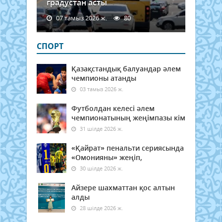
градустан асты
07 тамыз 2026 ж.
80
СПОРТ
Қазақстандық балуандар әлем
чемпионы атанды
03 тамыз 2026 ж.
Футболдан келесі әлем
чемпионатының жеңімпазы кім
31 шілде 2026 ж.
«Қайрат» пенальти сериясында
«Омонияны» жеңіп,
30 шілде 2026 ж.
Айзере шахматтан қос алтын
алды
28 шілде 2026 ж.