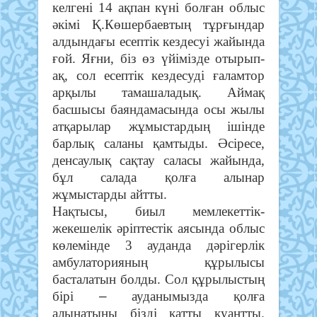
келгені 14 ақпан күні болған облыс
әкімі Қ.Көшербаевтың тұрғындар
алдындағы есептік кездесуі жайында
ғой. Яғни, біз өз үйімізде отырып-
ақ, сол есептік кездесуді ғаламтор
арқылы тамашаладық. Аймақ
басшысы баяндамасында осы жылы
атқарылар жұмыстардың ішінде
барлық саланы қамтыды. Әсіресе,
денсаулық сақтау саласы жайында,
бұл салада қолға алынар
жұмыстарды айтты
.
Нақтысы, биыл мемлекеттік-
жекешелік әріптестік аясында облыс
көлемінде 3 ауданда дәрігерлік
амбулаторияның құрылысы
басталатын болды. Сол құрылыстың
–
бірі
ауданымызда қолға
алынатыны бізді қатты қуантты.