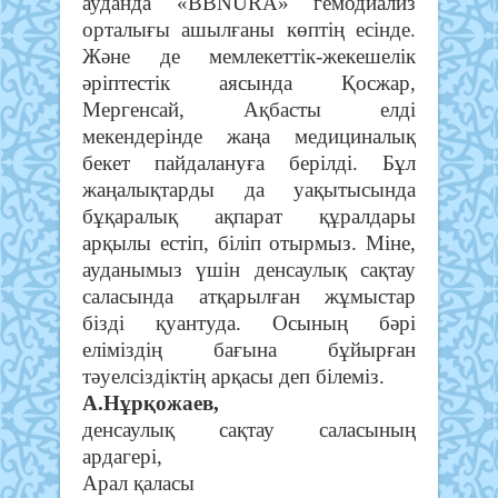
ауданда «ВВNURA» гемодиализ
орталығы ашылғаны көптің есінде.
Және де мемлекеттік-жекешелік
әріптестік аясында Қосжар,
Мергенсай, Ақбасты елді
мекендерінде жаңа медициналық
бекет пайдалануға берілді. Бұл
жаңалықтарды да уақытысында
бұқаралық ақпарат құралдары
арқылы естіп, біліп отырмыз. Міне,
ауданымыз үшін денсаулық сақтау
саласында атқарылған жұмыстар
бізді қуантуда. Осының бәрі
еліміздің бағына бұйырған
тәуелсіздіктің арқасы деп білеміз.
А.Нұрқожаев,
денсаулық сақтау саласының
ардагері,
Арал қаласы