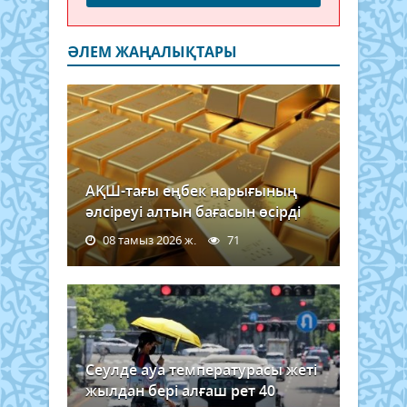
ӘЛЕМ ЖАҢАЛЫҚТАРЫ
АҚШ-тағы еңбек нарығының
әлсіреуі алтын бағасын өсірді
08 тамыз 2026 ж.
71
Сеулде ауа температурасы жеті
жылдан бері алғаш рет 40