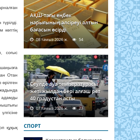
арналған
АҚШ-тағы еңбек
нарығының әлсіреуі алтын
түрілді.
бағасын өсірді
м көптің
08 тамыз 2026 ж.
54
, соғыс
ршаңызға
ған Отан
р өрілген
Сеулде ауа температурасы
 жадында
жеті жылдан бері алғаш рет
н адамды
40 градустан асты
ыныштығы
07 тамыз 2026 ж.
71
үлгісіне
СПОРТ
оп құқық