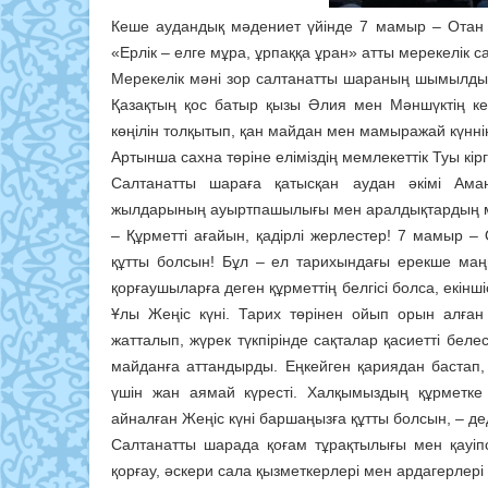
Кеше аудандық мәдениет үйінде 7 мамыр – Отан 
«Ерлік – елге мұра, ұрпаққа ұран» атты мерекелік с
Мерекелік мәні зор салтанатты шараның шымылдығ
Қазақтың қос батыр қызы Әлия мен Мәншүктің ке
көңілін толқытып, қан майдан мен мамыражай күн
Артынша сахна төріне еліміздің мемлекеттік Туы кір
Салтанатты шараға қатысқан аудан әкімі Ама
жылдарының ауыртпашылығы мен аралдықтардың май
– Құрметті ағайын, қадірлі жерлестер! 7 мамыр 
құтты болсын! Бұл – ел тарихындағы ерекше маңыз
қорғаушыларға деген құрметтің белгісі болса, екінші
Ұлы Жеңіс күні. Тарих төрінен ойып орын алғ
жатталып, жүрек түкпірінде сақталар қасиетті бел
майданға аттандырды. Еңкейген қариядан бастап, 
үшін жан аямай күресті. Халқымыздың құрметке
айналған Жеңіс күні баршаңызға құтты болсын, – де
Салтанатты шарада қоғам тұрақтылығы мен қауіпсі
қорғау, әскери сала қызметкерлері мен ардагерлері