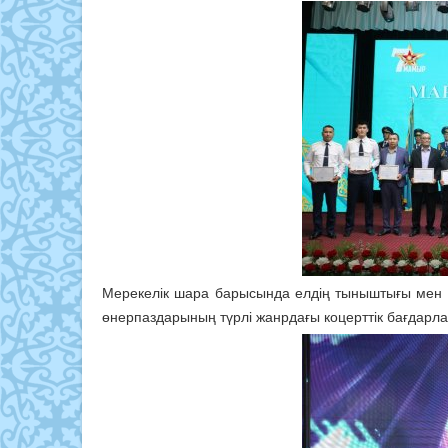
Мерекелік шара барысында елдің тыныштығы мен т
өнерпаздарының түрлі жанрдағы коцерттік бағдар