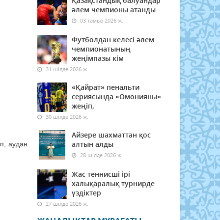
Қазақстандық балуандар
әлем чемпионы атанды
03 тамыз 2026 ж.
Футболдан келесі әлем
чемпионатының
жеңімпазы кім
31 шілде 2026 ж.
«Қайрат» пенальти
сериясында «Омонияны»
жеңіп,
30 шілде 2026 ж.
Айзере шахматтан қос
алтын алды
п, аудан
28 шілде 2026 ж.
Жас теннисші ірі
халықаралық турнирде
үздіктер
27 шілде 2026 ж.