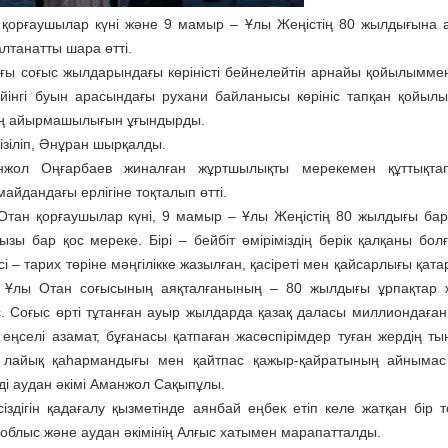
қорғаушылар күні және 9 мамыр – Ұлы Жеңістің 80 жылдығына 
алтанатты шара өтті.
ы соғыс жылдарындағы көріністі бейнелейтін арнайы қойылыммен 
йінгі буын арасындағы рухани байланысы көрініс тапқан қойылы
нің айырмашылығын ұғындырды.
гізіліп, Әнұран шырқалды.
нжол Оңғарбаев жиналған жұртшылықты мерекемен құттықтап
дандағы ерлігіне тоқталып өтті.
– Отан қорғаушылар күні, 9 мамыр – Ұлы Жеңістің 80 жылдығы ба
ы бар қос мереке. Бірі – бейбіт өміріміздің берік қалқаны бол
сі – тарих төріне мәңгілікке жазылған, қасіреті мен қайсарлығы қата
ан Ұлы Отан соғысының аяқталғанының – 80 жылдығы ұрпақтар
ес. Соғыс өрті тұтанған ауыр жылдарда қазақ даласы миллиондаға
еңселі азамат, бұғанасы қатпаған жасөспірімдер туған жердің т
 лайық қаһармандығы мен қайтпас қажыр-қайратының айнымас 
ді аудан әкімі Аманжол Сақыпұлы.
здігін қадағалу қызметінде аянбай еңбек етіп келе жатқан бір т
 облыс және аудан әкімінің Алғыс хатымен марапатталды.