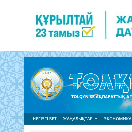
TOLQYN.KZ АҚПАРАТТЫҚ АГ
НЕГІЗГІ БЕТ
ЖАҢАЛЫҚТАР
ЭКОНОМИКА