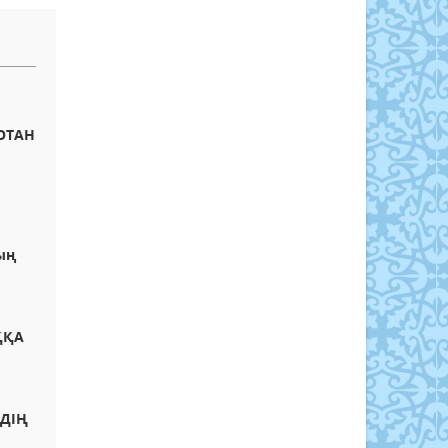
 ОТАН
ың
ҚҚА
РДІҢ