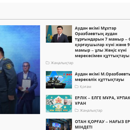
Аудан әкімі Мұхтар
Оразбаевтың аудан
тұрғындарын 7 мамыр –
қорғаушылар күні және 9
мамыр – ұлы Жеңіс күні
мерекесімен құттықтауы
Жаңалықтар
Аудан әкімі М.Оразбаевт
мерекелік құттықтауы
Қоғам
ЕРЛІК – ЕЛГЕ МҰРА, ҰРПА
ҰРАН
Жаңалықтар
ОТАН ҚОРҒАУ – НАҒЫЗ Е
МІНДЕТІ