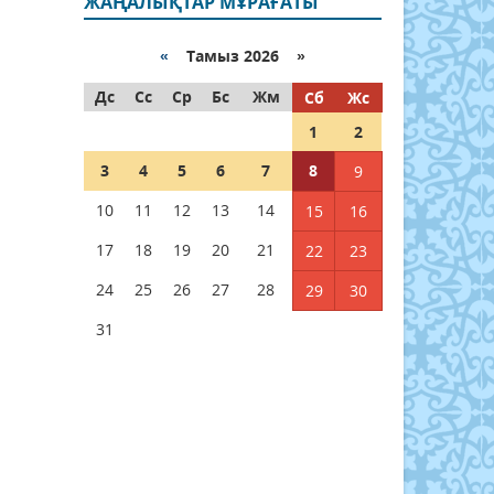
ЖАҢАЛЫҚТАР МҰРАҒАТЫ
«
Тамыз 2026 »
Дс
Сс
Ср
Бс
Жм
Сб
Жс
1
2
3
4
5
6
7
8
9
10
11
12
13
14
15
16
17
18
19
20
21
22
23
24
25
26
27
28
29
30
31