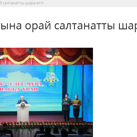
й салтанатты шара өтті
ғына орай салтанатты ша