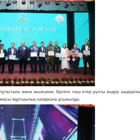
ұтастығы және мызғымас бірлігін паш етер рухты әндер шырқалы
ламасы жұртшылық назарына ұсынылды.