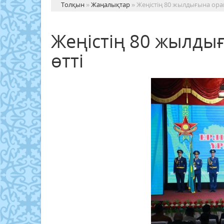
Толқын
»
Жаңалықтар
» Жеңістің 80 жылдығына ора
Жеңістің 80 жылды
өтті