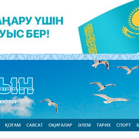
ЕНТТІГІ
ҚОҒАМ
САЯСАТ
ОҚИҒАЛАР
ӘЛЕМ
ТАРИХ
СПОРТ