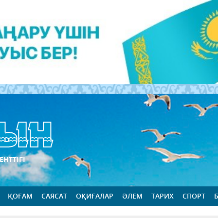
ЕНТТІГІ
ҚОҒАМ
САЯСАТ
ОҚИҒАЛАР
ӘЛЕМ
ТАРИХ
СПОРТ