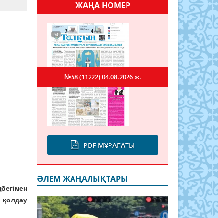
ЖАҢА НОМЕР
№58 (11222)
04.08.2026 ж.
PDF МҰРАҒАТЫ
ӘЛЕМ ЖАҢАЛЫҚТАРЫ
бегімен
 қолдау