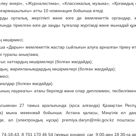
леу өнері», «Журналистика», «Классикалық музыка», «Қоғамдық 
шығармашылығы» атты 10 номинация бойынша өтеді.
ды орталық, жергiлiктi және өзге де мемлекеттік органдар, 
ғында тіркелген өзге де заңды тұлғалар жүргізеді және мынадай құ
 көшірмесі;
а «Дарын» мемлекеттік жастар сыйлығын алуға арналған тіркеу өті
ері туралы анықтама;
ыс хаттардың көшірмелері (болған жағдайда);
дың, жарияланымдардың көшірмелері (болған жағдайда);
месі;
риалдар (болған жағдайда).
ның лауреаты» атағы беріледі және олар дипломмен, төсбелгімен
усымнан 27 тамыз аралығында (қоса алғанда) Қазақстан Респ
сқа) мына мекенжай бойынша: Астана қаласы, Мәңгілік ел да
нде, ал (электрондық нұсқа) premiya.daryn@mki.gov.kz поштас
4-18-43, 8 701 170 46 54 (жұмыс күндері, сағ. 9:00-ден 18:30-ға де