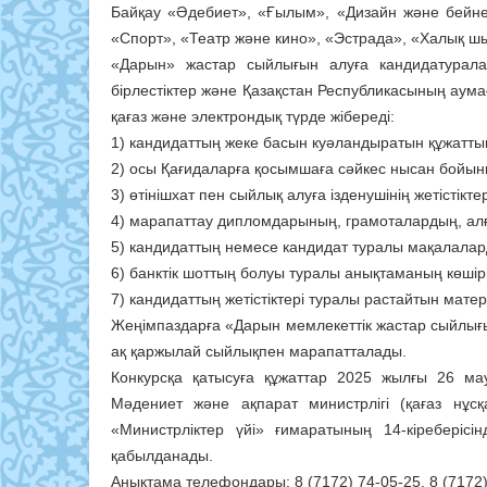
Байқау «Әдебиет», «Ғылым», «Дизайн және бейне
«Спорт», «Театр және кино», «Эстрада», «Халық 
«Дарын» жастар сыйлығын алуға кандидатуралар
бiрлестiктер және Қазақстан Республикасының аума
қағаз және электрондық түрде жібереді:
1) кандидаттың жеке басын куәландыратын құжаттың
2) осы Қағидаларға қосымшаға сәйкес нысан бойынш
3) өтінішхат пен сыйлық алуға ізденушінің жетістікт
4) марапаттау дипломдарының, грамоталардың, алғ
5) кандидаттың немесе кандидат туралы мақалалар
6) банктік шоттың болуы туралы анықтаманың көшір
7) кандидаттың жетістіктері туралы растайтын мате
Жеңімпаздарға «Дарын мемлекеттік жастар сыйлығы
ақ қаржылай сыйлықпен марапатталады.
Конкурсқа қатысуға құжаттар 2025 жылғы 26 ма
Мәдениет және ақпарат министрлігі (қағаз нұ
«Министрліктер үйі» ғимаратының 14-кіреберісі
қабылданады.
Анықтама телефондары: 8 (7172) 74-05-25, 8 (7172) 7