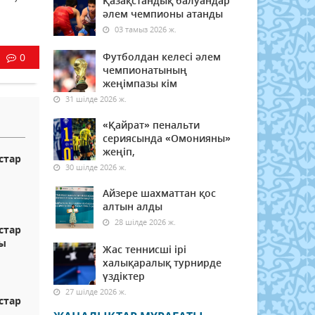
Қазақстандық балуандар
әлем чемпионы атанды
03 тамыз 2026 ж.
Футболдан келесі әлем
0
чемпионатының
жеңімпазы кім
31 шілде 2026 ж.
«Қайрат» пенальти
сериясында «Омонияны»
жеңіп,
стар
30 шілде 2026 ж.
Айзере шахматтан қос
алтын алды
28 шілде 2026 ж.
стар
ры
Жас теннисші ірі
халықаралық турнирде
үздіктер
27 шілде 2026 ж.
стар