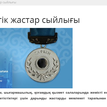
ар сыйлығы
ік жастар сыйлығы
м, шығармашылық, қоғамдық қызмет салаларында жемiстi ең
жетістіктері үшін дарынды жастарды мемлекет тарапынан