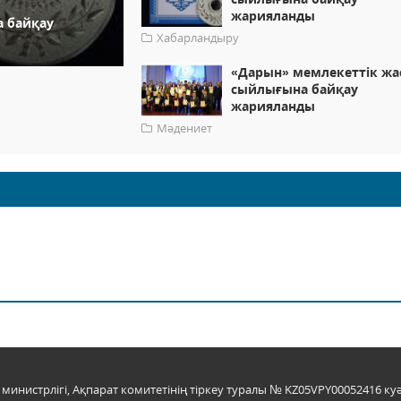
жарияланды
а байқау
Хабарландыру
«Дарын» мемлекеттік жа
сыйлығына байқау
жарияланды
Мәдениет
инистрлігі, Ақпарат комитетінің тіркеу туралы № KZ05VPY00052416 куә