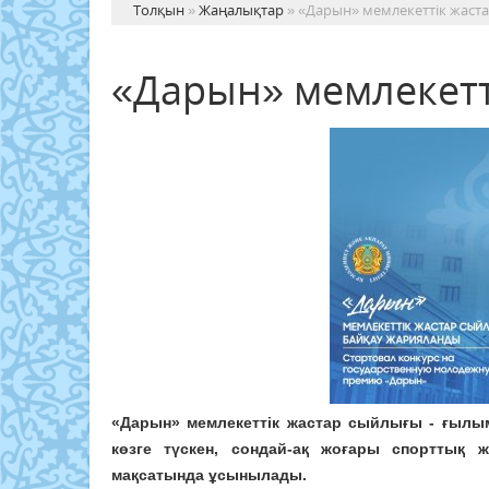
Толқын
»
Жаңалықтар
» «Дарын» мемлекеттік жаст
«Дарын» мемлекетт
«Дарын» мемлекеттік жастар сыйлығы - ғылы
көзге түскен, сондай-ақ жоғары спорттық 
мақсатында ұсынылады.