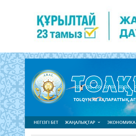
TOLQYN.KZ АҚПАРАТТЫҚ АГ
НЕГІЗГІ БЕТ
ЖАҢАЛЫҚТАР
ЭКОНОМИКА