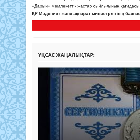
«Дарын» мемлекеттік жастар сыйлығының қағидасы: ht
ҚР Мәдениет және ақпарат министрлігінің баспа
ҰҚСАС ЖАҢАЛЫҚТАР: