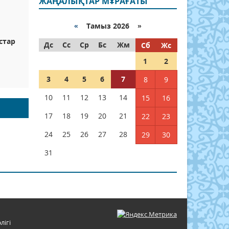
ЖАҢАЛЫҚТАР МҰРАҒАТЫ
«
Тамыз 2026 »
стар
Дс
Сс
Ср
Бс
Жм
Сб
Жс
1
2
3
4
5
6
7
8
9
10
11
12
13
14
15
16
17
18
19
20
21
22
23
24
25
26
27
28
29
30
31
лігі