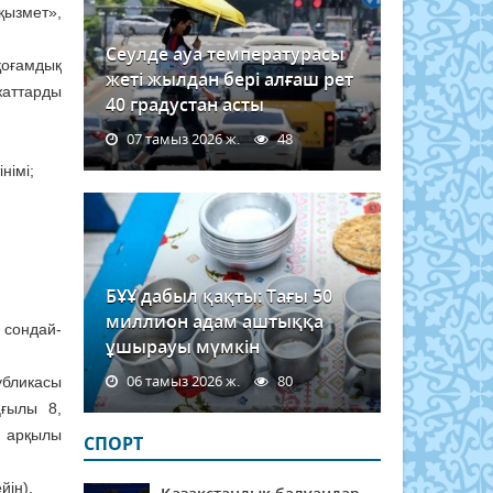
қызмет»,
Сеулде ауа температурасы
қоғамдық
жеті жылдан бері алғаш рет
жаттарды
40 градустан асты
07 тамыз 2026 ж.
48
німі;
БҰҰ дабыл қақты: Тағы 50
миллион адам аштыққа
 сондай-
ұшырауы мүмкін
06 тамыз 2026 ж.
80
убликасы
ңғылы 8,
ы арқылы
СПОРТ
йін).