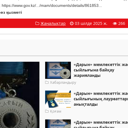
tps://www.gov.kz/.../mam/documents/details/861853...
сөз қызметі
Жаңалықтар
03 шілде 2025 ж.
266
«Дарын» мемлекеттік жа
сыйлығына байқау
жарияланды
Хабарландыру
«Дарын» мемлекеттік жа
сыйлығының лауреатта
анықталды
Қоғам
«Дарын» мемлекеттік жа
сыйлығына байқау