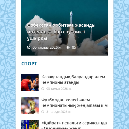
Өзбекстан орбитаға жасанды
интеллекті бар спутникті
ұшырды
05 тамыз 2026 ж.
85
СПОРТ
Қазақстандық балуандар әлем
чемпионы атанды
03 тамыз 2026 ж.
Футболдан келесі әлем
чемпионатының жеңімпазы кім
31 шілде 2026 ж.
«Қайрат» пенальти сериясында
«Омонияны» жеңіп,