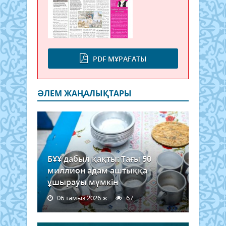
PDF МҰРАҒАТЫ
ӘЛЕМ ЖАҢАЛЫҚТАРЫ
БҰҰ дабыл қақты: Тағы 50
миллион адам аштыққа
ұшырауы мүмкін
06 тамыз 2026 ж.
67