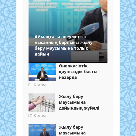
Аймақтағы әлеуметтік
нысанның барлығы жылу
беру маусымына толық
дайын
Өнеркәсіптік
қауіпсіздік басты
назарда
Қоғам
Жылу беру
маусымына
дайындық жүйелі
Қоғам
Жылу беру
маусымына