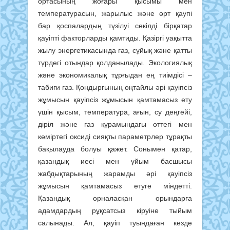
ортасының жоғары қысымы мен
температурасын, жарылыс және өрт қаупі
бар қоспалардың түзілуі секілді бірқатар
қауіпті факторларды қамтиды. Қазіргі уақытта
жылу энергетикасында газ, сұйық және қатты
түрдегі отындар қолданылады. Экологиялық
және экономикалық тұрғыдан ең тиімдісі –
табиғи газ. Қондырғының оңтайлы әрі қауіпсіз
жұмысын қауіпсіз жұмысын қамтамасыз ету
үшін қысым, температура, ағын, су деңгейі,
діріл және газ құрамындағы оттегі мен
көміртегі оксиді сияқты параметрлер тұрақты
бақылауда болуы қажет. Сонымен қатар,
қазандық иесі мен ұйым басшысы
жабдықтарының жарамды әрі қауіпсіз
жұмысын қамтамасыз етуге міндетті.
Қазандық орналасқан орындарға
адамдардың рұқсатсыз кіруіне тыйым
салынады. Ал, қауіп туындаған кезде