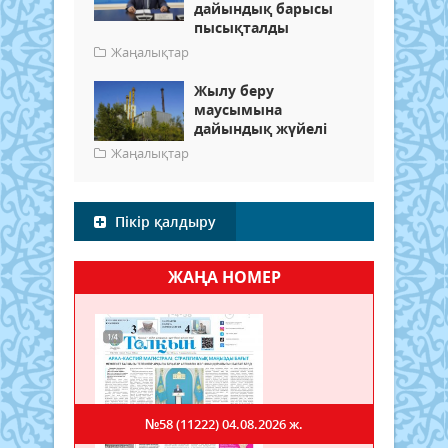
дайындық барысы
пысықталды
Жаңалықтар
Жылу беру
маусымына
дайындық жүйелі
Жаңалықтар
Пікір қалдыру
ЖАҢА НОМЕР
№58 (11222)
04.08.2026 ж.