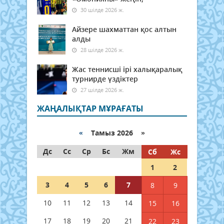
30 шілде 2026 ж.
Айзере шахматтан қос алтын
алды
28 шілде 2026 ж.
Жас теннисші ірі халықаралық
турнирде үздіктер
27 шілде 2026 ж.
ЖАҢАЛЫҚТАР МҰРАҒАТЫ
«
Тамыз 2026 »
Дс
Сс
Ср
Бс
Жм
Сб
Жс
1
2
3
4
5
6
7
8
9
10
11
12
13
14
15
16
17
18
19
20
21
22
23