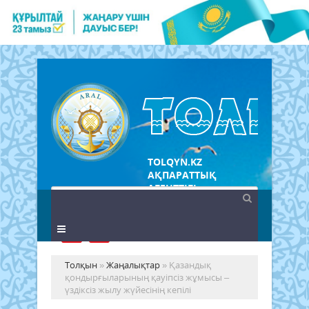
TOLQYN.KZ
АҚПАРАТТЫҚ
АГЕНТТІГІ
Толқын
»
Жаңалықтар
» Қазандық
қондырғыларының қауіпсіз жұмысы –
үздіксіз жылу жүйесінің кепілі