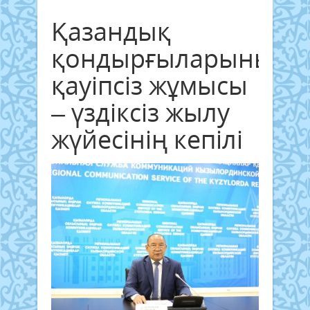
Қазандық
қондырғыларының
қауіпсіз жұмысы
– үздіксіз жылу
жүйесінің кепілі