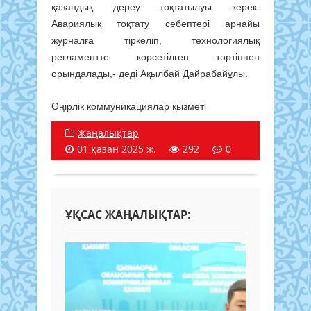
қазандық дереу тоқтатылуы керек.
Авариялық тоқтату себептері арнайы
журналға тіркеліп, технологиялық
регламентте көрсетілген тәртіппен
орындалады,- деді Ақылбай Дайрабайұлы.
Өңірлік коммуникациялар қызметі
Жаңалықтар
01 қазан 2025 ж.
292
0
ҰҚСАС ЖАҢАЛЫҚТАР: