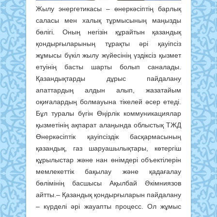
Жылу энергетикасы – өнеркәсіптің барлық
саласы мен халық тұрмысының маңызды
бөлігі. Оның негізін құрайтын қазандық
қондырғыларының тұрақты әрі қауіпсіз
жұмысы бүкіл жылу жүйесінің үздіксіз қызмет
етуінің басты шарты болып саналады.
Қазандықтарды дұрыс пайдалану
апаттардың алдын алып, жазатайым
оқиғалардың болмауына тікелей әсер етеді.
Бұл туралы бүгін Өңірлік коммуникациялар
қызметінің ақпарат алаңында облыстық ТЖД
Өнеркәсіптік қауіпсіздік басқармасының
қазандық, газ шаруашылықтары, көтергіш
құрылыстар және нан өнімдері объектілерін
мемлекеттік бақылау және қадағалау
бөлімінің басшысы Ақылбай Әкімниязов
айтты.– Қазандық қондырғыларын пайдалану
– күрделі әрі жауапты процесс. Ол жұмыс