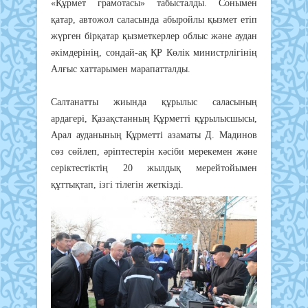
«Құрмет грамотасы» табысталды. Сонымен
қатар, автожол саласында абыройлы қызмет етіп
жүрген бірқатар қызметкерлер облыс және аудан
әкімдерінің, сондай-ақ ҚР Көлік министрлігінің
Алғыс хаттарымен марапатталды.
Салтанатты жиында құрылыс саласының
ардагері, Қазақстанның Құрметті құрылысшысы,
Арал ауданының Құрметті азаматы Д. Мадинов
сөз сөйлеп, әріптестерін кәсіби мерекемен және
серіктестіктің 20 жылдық мерейтойымен
құттықтап, ізгі тілегін жеткізді.