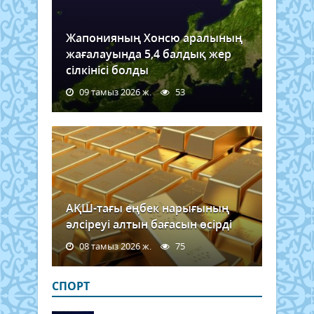
Жапонияның Хонсю аралының
жағалауында 5,4 балдық жер
сілкінісі болды
09 тамыз 2026 ж.
53
АҚШ-тағы еңбек нарығының
әлсіреуі алтын бағасын өсірді
08 тамыз 2026 ж.
75
СПОРТ