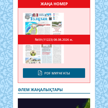
ЖАҢА НОМЕР
№59 (11223)
08.08.2026 ж.
PDF МҰРАҒАТЫ
ӘЛЕМ ЖАҢАЛЫҚТАРЫ