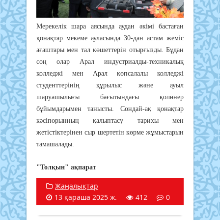
Мерекелік шара аясында аудан әкімі бастаған
қонақтар мекеме ауласында 30-дан астам жеміс
ағаштары мен тал көшеттерін отырғызды. Бұдан
соң олар Арал индустриалды-техникалық
колледжі мен Арал көпсалалы колледжі
студенттерінің құрылыс және ауыл
шаруашылығы бағытындағы қолөнер
бұйымдарымен танысты. Сондай-ақ қонақтар
кәсіпорынның қалыптасу тарихы мен
жетістіктерінен сыр шертетін көрме жұмыстарын
тамашалады.
"Толқын" ақпарат
Жаңалықтар
13 қараша 2025 ж.
412
0