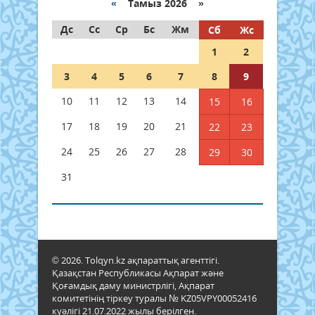
«
Тамыз 2026 »
Дс
Сс
Ср
Бс
Жм
Сб
Жс
1
2
3
4
5
6
7
8
9
10
11
12
13
14
15
16
17
18
19
20
21
22
23
24
25
26
27
28
29
30
31
© 2026. Tolqyn.kz ақпараттық агенттігі.
Қазақстан Республикасы Ақпарат және
Қоғамдық даму министрлігі, Ақпарат
комитетінің тіркеу туралы № KZ05VPY00052416
куәлігі 21.07.2022 жылы берілген.