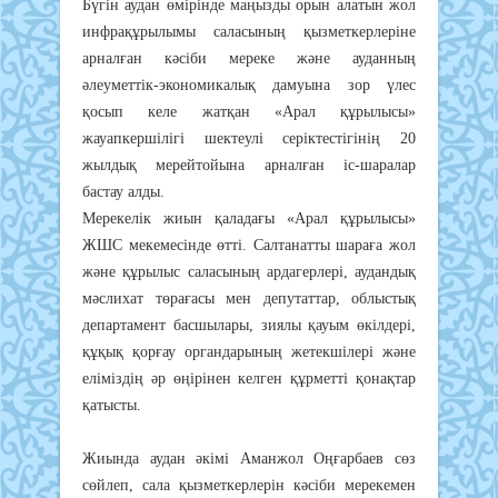
Бүгін аудан өмірінде маңызды орын алатын жол
инфрақұрылымы саласының қызметкерлеріне
арналған кәсіби мереке және ауданның
әлеуметтік-экономикалық дамуына зор үлес
қосып келе жатқан «Арал құрылысы»
жауапкершілігі шектеулі серіктестігінің 20
жылдық мерейтойына арналған іс-шаралар
бастау алды.
Мерекелік жиын қаладағы «Арал құрылысы»
ЖШС мекемесінде өтті. Салтанатты шараға жол
және құрылыс саласының ардагерлері, аудандық
мәслихат төрағасы мен депутаттар, облыстық
департамент басшылары, зиялы қауым өкілдері,
құқық қорғау органдарының жетекшілері және
еліміздің әр өңірінен келген құрметті қонақтар
қатысты.
Жиында аудан әкімі Аманжол Оңғарбаев сөз
сөйлеп, сала қызметкерлерін кәсіби мерекемен