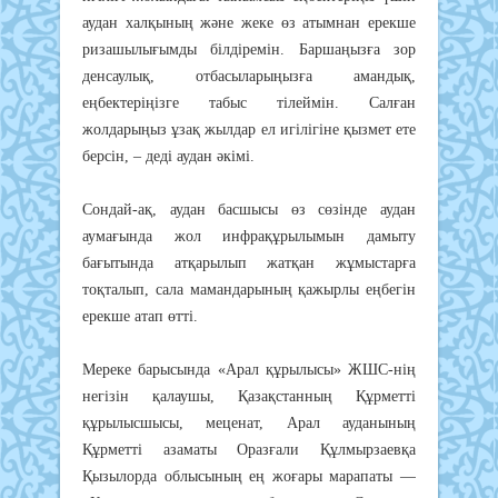
аудан халқының және жеке өз атымнан ерекше
ризашылығымды білдіремін. Баршаңызға зор
денсаулық, отбасыларыңызға амандық,
еңбектеріңізге табыс тілеймін. Салған
жолдарыңыз ұзақ жылдар ел игілігіне қызмет ете
берсін, – деді аудан әкімі.
Сондай-ақ, аудан басшысы өз сөзінде аудан
аумағында жол инфрақұрылымын дамыту
бағытында атқарылып жатқан жұмыстарға
тоқталып, сала мамандарының қажырлы еңбегін
ерекше атап өтті.
Мереке барысында «Арал құрылысы» ЖШС-нің
негізін қалаушы, Қазақстанның Құрметті
құрылысшысы, меценат, Арал ауданының
Құрметті азаматы Оразғали Құлмырзаевқа
Қызылорда облысының ең жоғары марапаты —