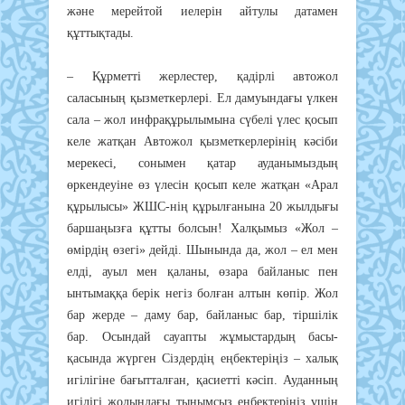
және мерейтой иелерін айтулы датамен
құттықтады.
– Құрметті жерлестер, қадірлі автожол
саласының қызметкерлері. Ел дамуындағы үлкен
сала – жол инфрақұрылымына сүбелі үлес қосып
келе жатқан Автожол қызметкерлерінің кәсіби
мерекесі, сонымен қатар ауданымыздың
өркендеуіне өз үлесін қосып келе жатқан «Арал
құрылысы» ЖШС-нің құрылғанына 20 жылдығы
баршаңызға құтты болсын! Халқымыз «Жол –
өмірдің өзегі» дейді. Шынында да, жол – ел мен
елді, ауыл мен қаланы, өзара байланыс пен
ынтымаққа берік негіз болған алтын көпір. Жол
бар жерде – даму бар, байланыс бар, тіршілік
бар. Осындай сауапты жұмыстардың басы-
қасында жүрген Сіздердің еңбектеріңіз – халық
игілігіне бағытталған, қасиетті кәсіп. Ауданның
игілігі жолындағы тынымсыз еңбектеріңіз үшін