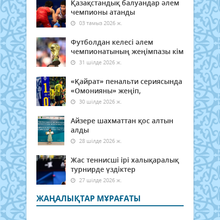
Қазақстандық балуандар әлем
чемпионы атанды
03 тамыз 2026 ж.
Футболдан келесі әлем
чемпионатының жеңімпазы кім
31 шілде 2026 ж.
«Қайрат» пенальти сериясында
«Омонияны» жеңіп,
30 шілде 2026 ж.
Айзере шахматтан қос алтын
алды
28 шілде 2026 ж.
Жас теннисші ірі халықаралық
турнирде үздіктер
27 шілде 2026 ж.
ЖАҢАЛЫҚТАР МҰРАҒАТЫ