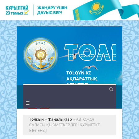
TOLQYN.KZ
АҚПАРАТТЫҚ
АГЕНТТІГІ
Толқын
»
Жаңалықтар
» АВТОЖОЛ
САЛАСЫ ҚЫЗМЕТКЕРЛЕРІ ҚҰРМЕТКЕ
БӨЛЕНДІ