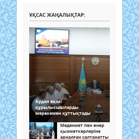
ҰҚСАС ЖАҢАЛЫҚТАР:
Аудан әкімі
құрылысшыларды
мерекемен құттықтады
Мәдениет пен өнер
қызметкерлеріне
арналған салтанатты