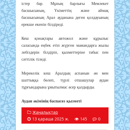
істер бар. Мұның барлығы Мемлекет
басшысының, Үкіметтің және аймақ
басшысының Арал ауданына деген қолдауының
ерекше екенін білдіреді.
Кеш қонақтары автожол және құрылыс
саласында еңбек етіп жүрген мамандарға жылы
лебіздерін білдіріп, қызметтеріне табыс пен
сәттілік тіледі.
Мерекелік кеш Аралдың аспанын ән мен
шаттыққа бөлеп, түрлі отшашулар аудан
тұрғындарына ұмытылмас әсер қалдырды.
Аудан әкімінің баспасөз қызметі
Жаңалықтар
13 қараша 2025 ж.
145
0