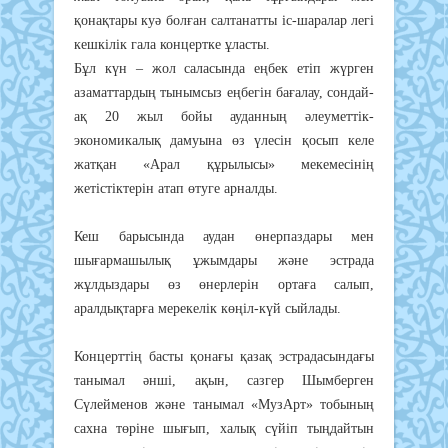
қонақтары куә болған салтанатты іс-шаралар легі
кешкілік гала концертке ұласты.
Бұл күн – жол саласында еңбек етіп жүрген
азаматтардың тынымсыз еңбегін бағалау, сондай-
ақ 20 жыл бойы ауданның әлеуметтік-
экономикалық дамуына өз үлесін қосып келе
жатқан «Арал құрылысы» мекемесінің
жетістіктерін атап өтуге арналды.
Кеш барысында аудан өнерпаздары мен
шығармашылық ұжымдары және эстрада
жұлдыздары өз өнерлерін ортаға салып,
аралдықтарға мерекелік көңіл-күй сыйлады.
Концерттің басты қонағы қазақ эстрадасындағы
танымал әнші, ақын, сазгер Шымберген
Сүлейменов және танымал «МузАрт» тобының
сахна төріне шығып, халық сүйіп тыңдайтын