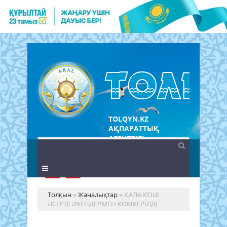
TOLQYN.KZ
АҚПАРАТТЫҚ
АГЕНТТІГІ
Толқын
»
Жаңалықтар
» ҚАЛА КЕШІ
ӘСЕРЛІ ӘУЕНДЕРМЕН КӨМКЕРІЛДІ