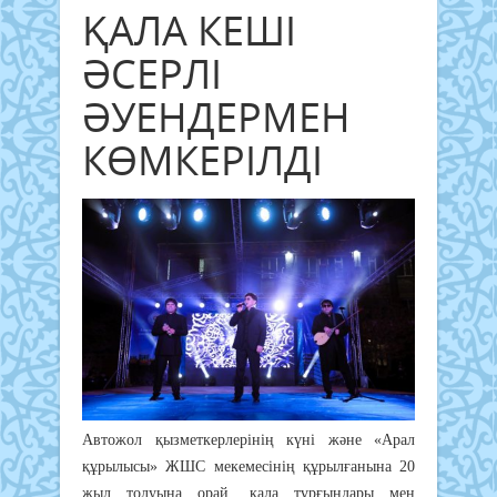
ҚАЛА КЕШІ
ӘСЕРЛІ
ӘУЕНДЕРМЕН
КӨМКЕРІЛДІ
Автожол қызметкерлерінің күні және «Арал
құрылысы» ЖШС мекемесінің құрылғанына 20
жыл толуына орай, қала тұрғындары мен