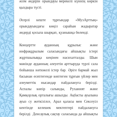
әсем әндерін орындауы мерекелі күннің көркін
қыздыра түсті.
Әсерлі кеште тұрғындар «МузАрттың»
орындауындағы көңіл сарайын жадыратар
әндерді қосыла шырқап, қуанышқа бөленді.
Концертте ауданның құрылыс және
инфрақұрылым саласындағы айшықты істері
жұртшылыққа кеңінен насихатталды. Шын
мәнінде ауданның әлеуетін арттыруда түрлі сала
бойынша нәтижелі істер бар. Әріге бармай жыл
басынан есептегенде көптеген тұрғын үйлер мен
әлеуметтік нысандар пайдалануға берілді.
Аспалы көпір салынды, Руханият және
Қамқорлық орталығы ашылды. Ақбасты ауылына
ауыз су жеткізілсе, Арал қаласы мен Сексеуіл
кентінде келешек мектептері пайдалануға
берілді. Денсаулық сақтау саласында да айшықты