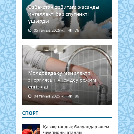
Өзбекстан орбитаға жасанды
интеллекті бар спутникті
ұшырды
05 тамыз 2026 ж.
76
Молдовада су мен электр
энергиясын үнемдеу режимі
енгізілді
04 тамыз 2026 ж.
86
СПОРТ
Қазақстандық балуандар әлем
чемпионы атанды