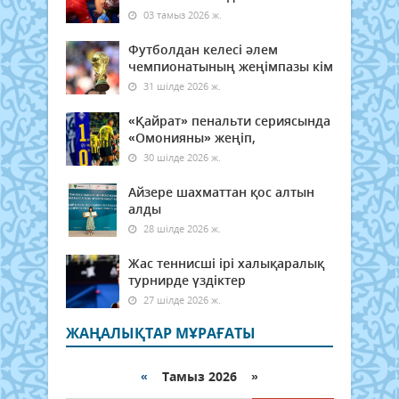
03 тамыз 2026 ж.
Футболдан келесі әлем
чемпионатының жеңімпазы кім
31 шілде 2026 ж.
«Қайрат» пенальти сериясында
«Омонияны» жеңіп,
30 шілде 2026 ж.
Айзере шахматтан қос алтын
алды
28 шілде 2026 ж.
Жас теннисші ірі халықаралық
турнирде үздіктер
27 шілде 2026 ж.
ЖАҢАЛЫҚТАР МҰРАҒАТЫ
«
Тамыз 2026 »