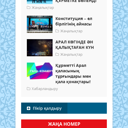
ҚҰРМЕТКЕ БӨЛЕНДІ
Жаңалықтар
Конституция – ел
бірлігінің айнасы
Жаңалықтар
АРАЛ КӨГІНДЕ ӘН
ҚАЛЫҚТАҒАН КҮН
Жаңалықтар
Құрметті Арал
қаласының
тұрғындары мен
қала қонақтары!
Хабарландыру
Пікір қалдыру
ЖАҢА НОМЕР