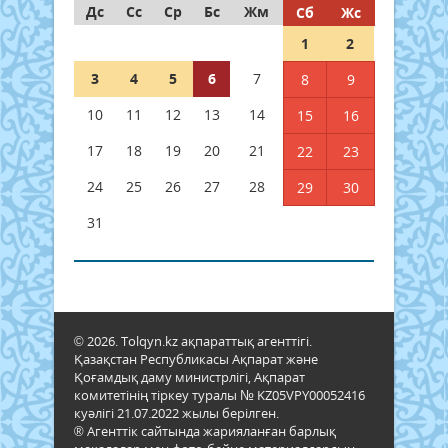
Дс
Сс
Ср
Бс
Жм
Сб
Жс
1
2
3
4
5
6
7
8
9
10
11
12
13
14
15
16
17
18
19
20
21
22
23
24
25
26
27
28
29
30
31
© 2026. Tolqyn.kz ақпараттық агенттігі.
Қазақстан Республикасы Ақпарат және
Қоғамдық даму министрлігі, Ақпарат
комитетінің тіркеу туралы № KZ05VPY00052416
куәлігі 21.07.2022 жылы берілген.
® Агенттік сайтында жарияланған барлық