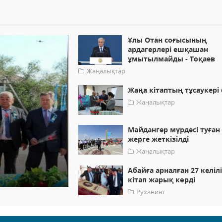
Ұлы Отан соғысының
ардагерлері ешқашан
ұмытылмайды - Тоқаев
Жаңалықтар
Жаңа кітаптың тұсаукері 
Жаңалықтар
Майдангер мүрдесі туған
жерге жеткізілді
Жаңалықтар
Абайға арналған 27 келіл
кітап жарық көрді
Руханият