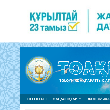
TOLQYN.KZ АҚПАРАТТЫҚ АГ
НЕГІЗГІ БЕТ
ЖАҢАЛЫҚТАР
ЭКОНОМИКА