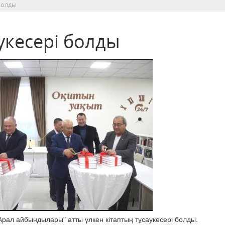
болды
укесері болды
рал айбындылары" атты үлкен кітаптың тұсаукесері болды.