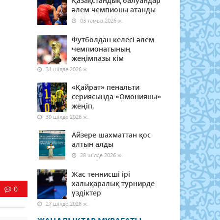
Қазақстандық балуандар
әлем чемпионы атанды
03 тамыз 2026 ж.
Футболдан келесі әлем
чемпионатының
жеңімпазы кім
31 шілде 2026 ж.
«Қайрат» пенальти
сериясында «Омонияны»
жеңіп,
30 шілде 2026 ж.
Айзере шахматтан қос
алтын алды
28 шілде 2026 ж.
Жас теннисші ірі
халықаралық турнирде
0
үздіктер
27 шілде 2026 ж.