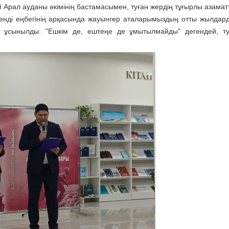
 Арал ауданы әкімінің бастамасымен, туған жердің тұғырлы азама
лсенді еңбегінің арқасында жауынгер аталарымыздың отты жылдар
ға ұсынылды. "Ешкім де, ештеңе де ұмытылмайды" дегендей, т