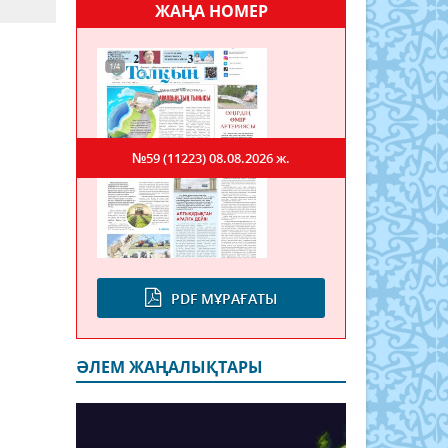
ЖАҢА НОМЕР
№59 (11223)
08.08.2026 ж.
PDF МҰРАҒАТЫ
ӘЛЕМ ЖАҢАЛЫҚТАРЫ