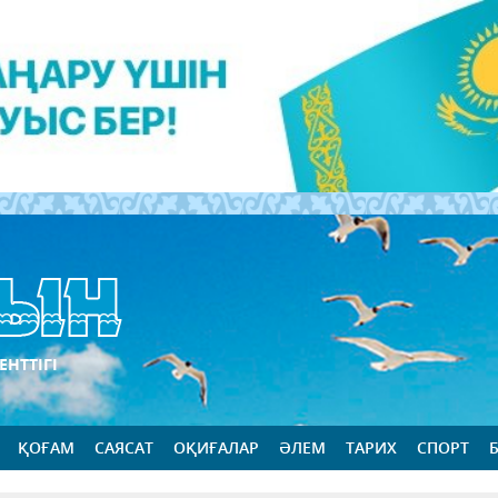
ЕНТТІГІ
ҚОҒАМ
САЯСАТ
ОҚИҒАЛАР
ӘЛЕМ
ТАРИХ
СПОРТ