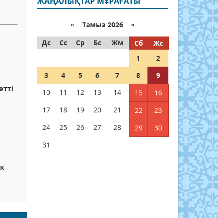
ЖАҢАЛЫҚТАР МҰРАҒАТЫ
«
Тамыз 2026 »
Дс
Сс
Ср
Бс
Жм
Сб
Жс
1
2
3
4
5
6
7
8
9
өтті
10
11
12
13
14
15
16
17
18
19
20
21
22
23
24
25
26
27
28
29
30
31
ік