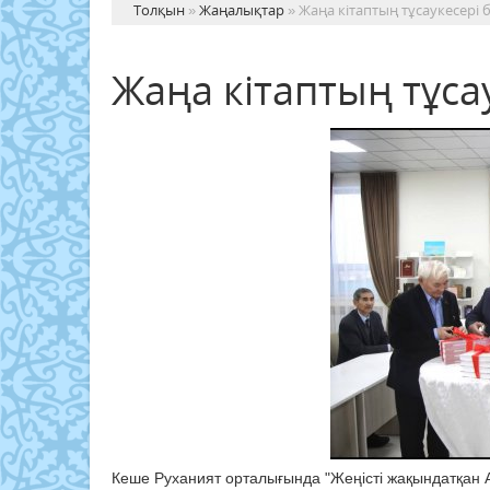
Толқын
»
Жаңалықтар
» Жаңа кітаптың тұсаукесері 
Жаңа кітаптың тұса
Кеше Руханият орталығында "Жеңісті жақындатқан А