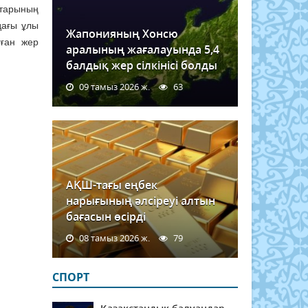
ттарының
дағы ұлы
Жапонияның Хонсю
уған жер
аралының жағалауында 5,4
балдық жер сілкінісі болды
09 тамыз 2026 ж.
63
АҚШ-тағы еңбек
нарығының әлсіреуі алтын
бағасын өсірді
08 тамыз 2026 ж.
79
СПОРТ