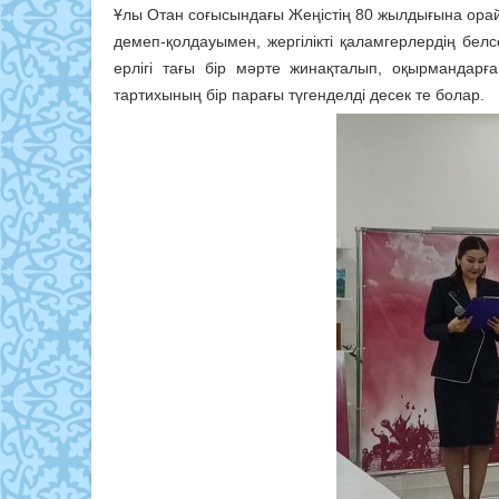
Ұлы Отан соғысындағы Жеңістің 80 жылдығына орай
демеп-қолдауымен, жергілікті қаламгерлердің бе
ерлігі тағы бір мәрте жинақталып, оқырмандар
тартихының бір парағы түгенделді десек те болар.