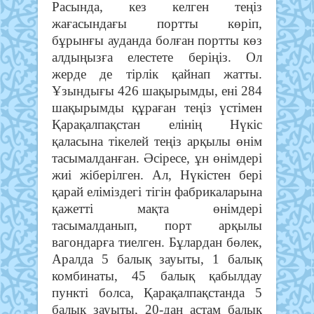
Расында, кез келген теңіз
жағасындағы портты көріп,
бұрынғы ауданда болған портты көз
алдыңызға елестете беріңіз. Ол
жерде де тірлік қайнап жатты.
Ұзындығы 426 шақырымды, ені 284
шақырымды құраған теңіз үстімен
Қарақалпақстан елінің Нүкіс
қаласына тікелей теңіз арқылы өнім
тасымалданған. Әсіресе, ұн өнімдері
жиі жіберілген. Ал, Нүкістен бері
қарай еліміздегі тігін фабрикаларына
қажетті мақта өнімдері
тасымалданып, порт арқылы
вагондарға тиелген. Бұлардан бөлек,
Аралда 5 балық зауыты, 1 балық
комбинаты, 45 балық қабылдау
пункті болса, Қарақалпақстанда 5
балық зауыты, 20-дан астам балық