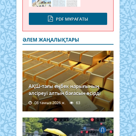
PDF МҰРАҒАТЫ
ӘЛЕМ ЖАҢАЛЫҚТАРЫ
АҚШ-тағы еңбек нарығының
әлсіреуі алтын бағасын өсірді
08 тамыз 2026 ж.
63