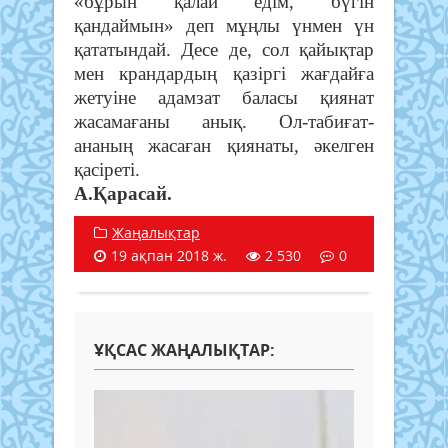
«бұрын қалай едім, бүгін
қандаймын» деп мұңлы үнмен үн
қататындай. Десе де, сол қайықтар
мен крандардың қазіргі жағдайға
жетуіне адамзат баласы қиянат
жасамағаны анық. Ол-табиғат-
ананың жасаған қиянаты, әкелген
қасіреті.
А.Қарасай.
Жаңалықтар
19 ақпан 2018 ж.
2 530
0
ҰҚСАС ЖАҢАЛЫҚТАР: