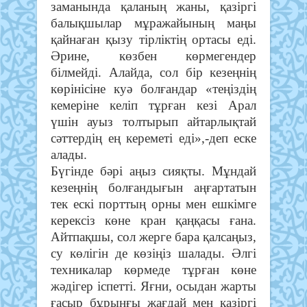
заманында қаланың жаны, қазіргі
балықшылар мұражайының маңы
қайнаған қызу тірліктің ортасы еді.
Әрине, көзбен көрмегендер
білмейді. Алайда, сол бір кезеңнің
көрінісіне куә болғандар «теңіздің
кемеріне келіп тұрған кезі Арал
үшін ауыз толтырып айтарлықтай
сәттердің ең кереметі еді»,-деп еске
алады.
Бүгінде бәрі аңыз сияқты. Мұндай
кезеңнің болғандығын аңғартатын
тек ескі порттың орны мен ешкімге
керексіз көне кран қаңқасы ғана.
Айтпақшы, сол жерге бара қалсаңыз,
су көлігін де көзіңіз шалады. Әлгі
техникалар көрмеде тұрған көне
жәдігер іспетті. Яғни, осыдан жарты
ғасыр бұрынғы жағдай мен қазіргі