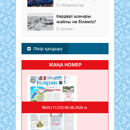
Жаңалықтар
Кердері шаһары
жайлы не білеміз?
Қоғам
Пікір қалдыру
ЖАҢА НОМЕР
№59 (11223)
08.08.2026 ж.