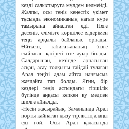
кезді салыстыруға мүлдем келмейді.
Жалпы, осы теңіз кеңестік үкімет
тұсында экономиканың нағыз күре
тамырына айналған еді. Неге
десеңіз, елімізге көршілес елдерімен
теңіз арқылы байланыс орнады.
Өйткені, табиғат-ананың бізге
сыйлаған қасіреті өте ауыр болды.
Салдарынан, кезінде арнасынан
асқан, асау толқыны тайдай тулаған
Арал теңізі адам айтса нанғысыз
жағдайға тап болды. Яғни, бір
кездері теңіз астындағы тіршілік
бүгінде аңқасы кепкен қу медиен
шөлге айналды.
-Несін жасырайық. Заманында Арал
порты қайнаған қызу тірліктің алаңы
еді ғой. Осы Арал қаласында