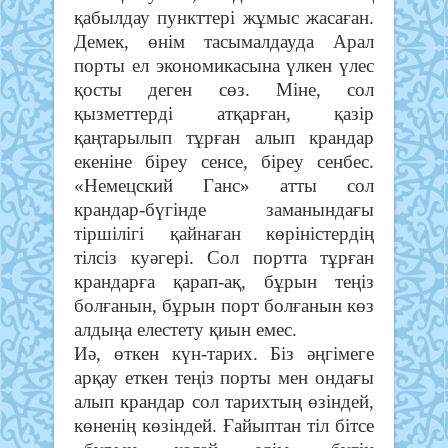
қабылдау пункттері жұмыс жасаған.
Демек, өнім тасымалдауда Арал
порты ел экономикасына үлкен үлес
қосты деген сөз. Міне, сол
қызметтерді атқарған, қазір
қаңтарылып тұрған алып крандар
екеніне біреу сенсе, біреу сенбес.
«Немецский Ганс» атты сол
крандар-бүгінде заманындағы
тіршілігі қайнаған көріністердің
тілсіз куәгері. Сол портта тұрған
крандарға қарап-ақ, бұрын теңіз
болғанын, бұрын порт болғанын көз
алдыңа елестету қиын емес.
Иә, өткен күн-тарих. Біз әңгімеге
арқау еткен теңіз порты мен ондағы
алып крандар сол тарихтың өзіндей,
көненің көзіндей. Ғайыптан тіл бітсе