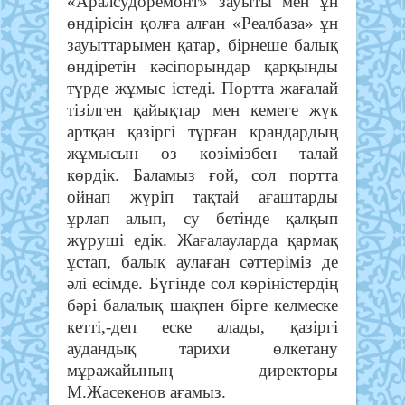
«Аралсудоремонт» зауыты мен ұн
өндірісін қолға алған «Реалбаза» ұн
зауыттарымен қатар, бірнеше балық
өндіретін кәсіпорындар қарқынды
түрде жұмыс істеді. Портта жағалай
тізілген қайықтар мен кемеге жүк
артқан қазіргі тұрған крандардың
жұмысын өз көзімізбен талай
көрдік. Баламыз ғой, сол портта
ойнап жүріп тақтай ағаштарды
ұрлап алып, су бетінде қалқып
жүруші едік. Жағалауларда қармақ
ұстап, балық аулаған сәттеріміз де
әлі есімде. Бүгінде сол көріністердің
бәрі балалық шақпен бірге келмеске
кетті,-деп еске алады, қазіргі
аудандық тарихи өлкетану
мұражайының директоры
М.Жасекенов ағамыз.