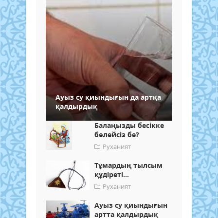
Ауыз су қиындығын да артқа
қалдырдық
Балаңызды бесікке
бөлейсіз бе?
Руханият
Тұмардың тылсым
құдіреті...
Руханият
Ауыз су қиындығын
артта қалдырдық