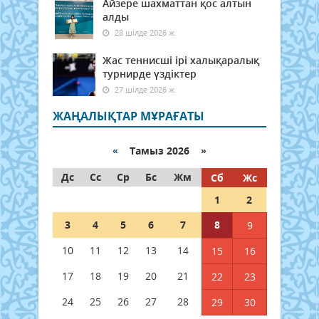
Айзере шахматтан қос алтын
алды
28 шілде 2026 ж.
Жас теннисші ірі халықаралық
турнирде үздіктер
27 шілде 2026 ж.
ЖАҢАЛЫҚТАР МҰРАҒАТЫ
«
Тамыз 2026 »
Дс
Сс
Ср
Бс
Жм
Сб
Жс
1
2
3
4
5
6
7
8
9
10
11
12
13
14
15
16
17
18
19
20
21
22
23
24
25
26
27
28
29
30