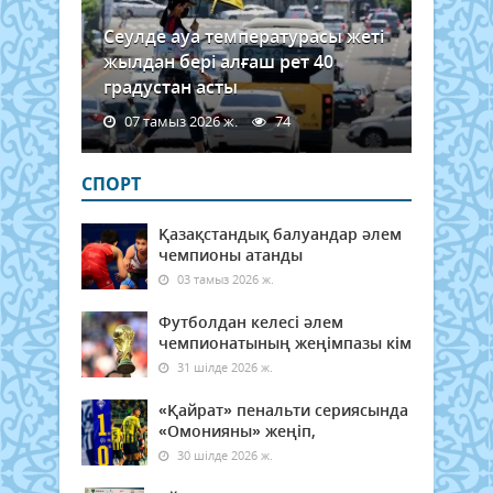
Сеулде ауа температурасы жеті
жылдан бері алғаш рет 40
градустан асты
07 тамыз 2026 ж.
74
СПОРТ
Қазақстандық балуандар әлем
чемпионы атанды
03 тамыз 2026 ж.
Футболдан келесі әлем
чемпионатының жеңімпазы кім
31 шілде 2026 ж.
«Қайрат» пенальти сериясында
«Омонияны» жеңіп,
30 шілде 2026 ж.