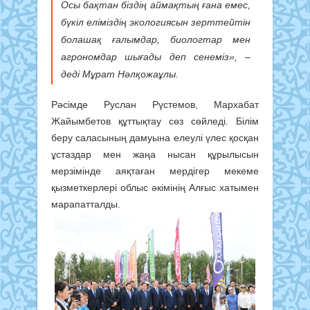
Осы бақтан біздің аймақтың ғана емес,
бүкіл еліміздің экологиясын зерттейтін
болашақ ғалымдар, биологтар мен
агрономдар шығады деп сенеміз», –
деді Мұрат Нәлқожаұлы.
Рәсімде Руслан Рүстемов, Мархабат
Жайымбетов құттықтау сөз сөйледі. Білім
беру саласының дамуына елеулі үлес қосқан
ұстаздар мен жаңа нысан құрылысын
мерзімінде аяқтаған мердігер мекеме
қызметкерлері облыс әкімінің Алғыс хатымен
марапатталды.