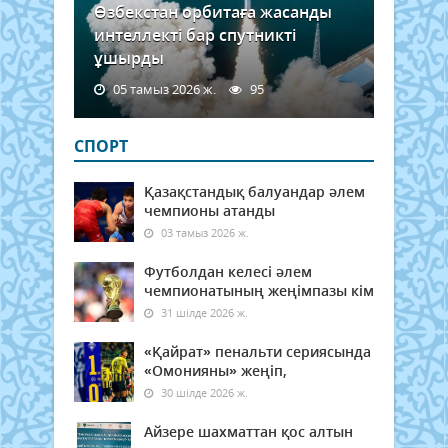
Өзбекстан орбитаға жасанды
интеллекті бар спутникті
ұшырды
05 тамыз 2026 ж.
95
СПОРТ
Қазақстандық балуандар әлем
чемпионы атанды
03 тамыз 2026 ж.
Футболдан келесі әлем
чемпионатының жеңімпазы кім
31 шілде 2026 ж.
«Қайрат» пенальти сериясында
«Омонияны» жеңіп,
30 шілде 2026 ж.
Айзере шахматтан қос алтын