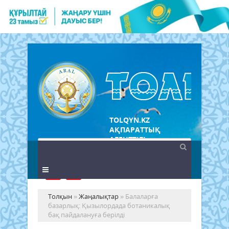
TOLQYN.KZ
АҚПАРАТТЫҚ
АГЕНТТІГІ
Толқын
»
Жаңалықтар
» Балаларға
базарлық: Қызылордада ботаникалық
бақ пайдалануға берілді