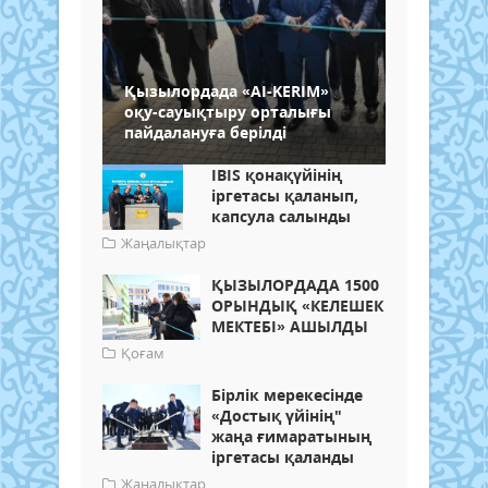
Қызылордада «AI-KERIM»
оқу-сауықтыру орталығы
пайдалануға берілді
IBIS қонақүйінің
іргетасы қаланып,
капсула салынды
Жаңалықтар
ҚЫЗЫЛОРДАДА 1500
ОРЫНДЫҚ «КЕЛЕШЕК
МЕКТЕБІ» АШЫЛДЫ
Қоғам
Бірлік мерекесінде
«Достық үйінің"
жаңа ғимаратының
іргетасы қаланды
Жаңалықтар