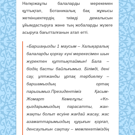
Нәлқожаұлы балаларды мерекемен
құттықтап, Ботаникалық бақ жұмысы
жеткіншектердің тиімді демалысын
ұйымдастыруға және тың жобаларды жүзеге
асыруға бағытталғанын атап өтті.
«Баршаңызды 1 маусым – Халықаралық
балаларды қорғау күні мерекесімен шын
жүректен құттықтаймын! Бала –
біздің басты байлығымыз. Білімді, дені
сау, ұлтжанды ұрпақ тәрбиелеу –
баршамыздың ортақ
парызымыз.Президентіміз Қасым-
Жомарт Кемелұлы: «Ұл-
қыздарымыздың парасатты, жан-
жақты болып өсуіне жағдай жасау, жас
азаматтарымыздың құқығын қорғап,
денсаулығын сақтау – мемлекетіміздің