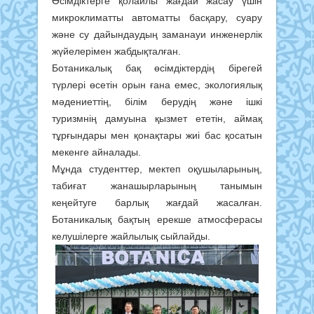
Өсімдіктерге қолайлы жағдай жасау үшін
микроклиматты автоматты басқару, суару
және су дайындаудың заманауи инженерлік
жүйелерімен жабдықталған.
Ботаникалық бақ өсімдіктердің бірегей
түрлері өсетін орын ғана емес, экологиялық
мәдениеттің, білім берудің және ішкі
туризмнің дамуына қызмет ететін, аймақ
тұрғындары мен қонақтары жиі бас қосатын
мекенге айналады.
Мұнда студенттер, мектеп оқушыларының,
табиғат жанашырларының танымын
кеңейтуге барлық жағдай жасалған.
Ботаникалық бақтың ерекше атмосферасы
келушілерге жайлылық сыйлайды.