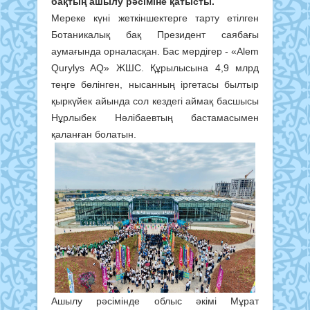
бақтың ашылу рәсіміне қатысты.
Мереке күні жеткіншектерге тарту етілген
Ботаникалық бақ Президент саябағы
аумағында орналасқан. Бас мердігер - «Alem
Qurylys AQ» ЖШС. Құрылысына 4,9 млрд
теңге бөлінген, нысанның іргетасы былтыр
қыркүйек айында сол кездегі аймақ басшысы
Нұрлыбек Нәлібаевтың бастамасымен
қаланған болатын.
Ашылу рәсімінде облыс әкімі Мұрат