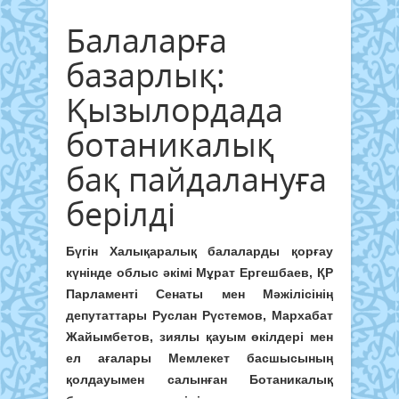
Балаларға
базарлық:
Қызылордада
ботаникалық
бақ пайдалануға
берілді
Бүгін Халықаралық балаларды қорғау
күнінде облыс әкімі Мұрат Ергешбаев, ҚР
Парламенті Сенаты мен Мәжілісінің
депутаттары Руслан Рүстемов, Мархабат
Жайымбетов, зиялы қауым өкілдері мен
ел ағалары Мемлекет басшысының
қолдауымен салынған Ботаникалық