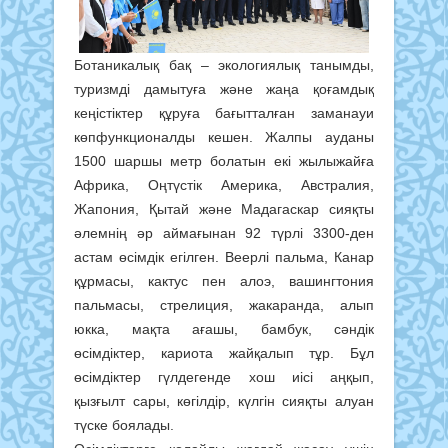
Ботаникалық бақ – экологиялық танымды,
туризмді дамытуға және жаңа қоғамдық
кеңістіктер құруға бағытталған заманауи
көпфункционалды кешен. Жалпы ауданы
1500 шаршы метр болатын екі жылыжайға
Африка, Оңтүстік Америка, Австралия,
Жапония, Қытай және Мадагаскар сияқты
әлемнің әр аймағынан 92 түрлі 3300-ден
астам өсімдік егілген. Веерлі пальма, Канар
құрмасы, кактус пен алоэ, вашингтония
пальмасы, стрелиция, жакаранда, алып
юкка, мақта ағашы, бамбук, сәндік
өсімдіктер, кариота жайқалып тұр. Бұл
өсімдіктер гүлдегенде хош иісі аңқып,
қызғылт сары, көгілдір, күлгін сияқты алуан
түске боялады.