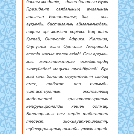
басты міндеті», – деген болатын.Бүгін
Президент саябағының аумағынан
ашылған Ботаникалық бақ – осы
ауқымды бастаманың аймағымыздағы
нақты әрі жемісті көрінісі. Бақ ішіне
Қытай, Оңтүстік Африка, Жапония,
Оңтүстік және Орталық Америкада
өсетін жасыл желек егілді. Осы арқылы
жас жеткіншектерге өсімдіктердің
экожүйедегі маңызы түсіндіріледі. Бұл
жай ғана балалар серуендейтін саябақ
емес, табиғат пен ғылымды
ұштастыратын, экологиялық
мәдениетті қалыптастыратын
көпфункционалды кешен болмақ.
Балаларымыз осы жерде табиғатпен
тілдесіп, эко-жауапкершіліктің,
еңбекқорлықтың шынайы үлгісін көреді.