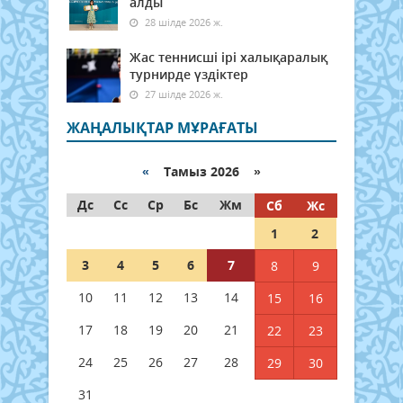
алды
28 шілде 2026 ж.
Жас теннисші ірі халықаралық
турнирде үздіктер
27 шілде 2026 ж.
ЖАҢАЛЫҚТАР МҰРАҒАТЫ
«
Тамыз 2026 »
Дс
Сс
Ср
Бс
Жм
Сб
Жс
1
2
3
4
5
6
7
8
9
10
11
12
13
14
15
16
17
18
19
20
21
22
23
24
25
26
27
28
29
30
31