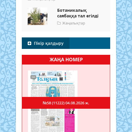
Ботаникалық
саябаққа тал егілді
Жаңалықтар
Пікір қалдыру
ЖАҢА НОМЕР
№58 (11222)
04.08.2026 ж.