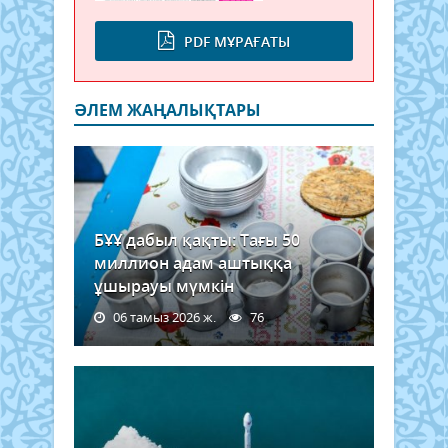
PDF МҰРАҒАТЫ
ӘЛЕМ ЖАҢАЛЫҚТАРЫ
БҰҰ дабыл қақты: Тағы 50
миллион адам аштыққа
ұшырауы мүмкін
06 тамыз 2026 ж.
76