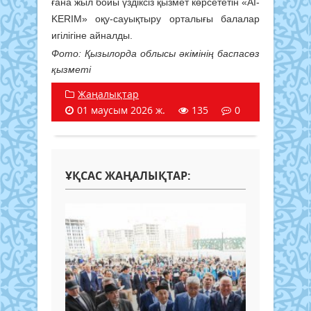
ғана жыл бойы үздіксіз қызмет көрсететін «AI-
KERIM» оқу-сауықтыру орталығы балалар
игілігіне айналды.
Фото: Қызылорда облысы әкімінің баспасөз
қызметі
Жаңалықтар
01 маусым 2026 ж.
135
0
ҰҚСАС ЖАҢАЛЫҚТАР: