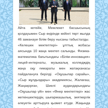
Айта кетейік, Мемлекет басшысының
қолдауымен Сыр өңірінде кейінгі төрт жылда
46 заманауи білім беру нысаны табысталды.
«Келешек мектептері» ұлттық жобасы
аясында 10 жаңа мектеп салынды. Физика-
математика бағытындағы «Білім-инновация»
лицей-интернаты, музыкалық колледждің
жаңа оқу ғимараты мен жатақханасы
пайдалануға берілді. «Оқушылар сарайы»,
«Сыр жұлдыздары» академиясы, Жалағаш,
Жаңақорған, Шиелі аудандарындағы
«Оқушылар үйі» мен «Өнер мектептері» жас
жеткіншектердің шығармашылық, зияткерлік
әлеуетін арттыруға қызмет етуде. Жақында