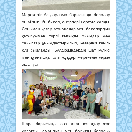
Мерекелік бағдарлама барысында балалар
ән айтып, би билеп, өнерлерін ортаға салды.
Сонымен қатар ата-аналар мен балалардың
қатысуымен түрлі қызықты ойындар мен
сайыстар ұйымдастырылып, көтеріңкі көңіл-
күй сыйланды. Бүлдіршіндердің шат күлкісі
мен қуанышқа толы жүздері мерекенің көркін
аша түсті.
Шара барысында сөз алған қонақтар жас
ұрпақтың амандығы мен бақытты балалық