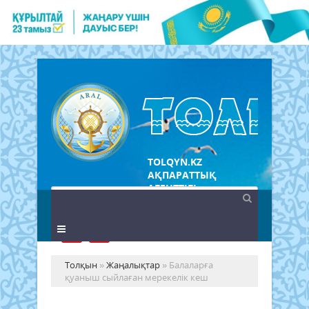
TOLQYN.KZ
АҚПАРАТТЫҚ
АГЕНТТІГІ
Толқын
»
Жаңалықтар
» Балаларға
қуаныш сыйлаған мерекелік кеш