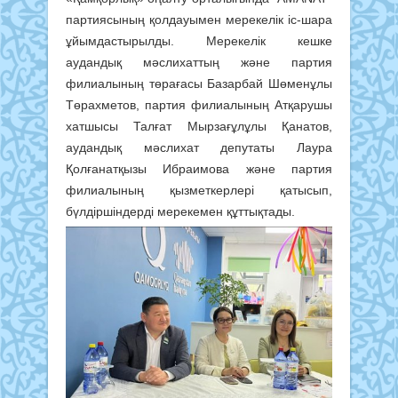
партиясының қолдауымен мерекелік іс-шара
ұйымдастырылды. Мерекелік кешке
аудандық мәслихаттың және партия
филиалының төрағасы Базарбай Шөменұлы
Төрахметов, партия филиалының Атқарушы
хатшысы Талғат Мырзағұлұлы Қанатов,
аудандық мәслихат депутаты Лаура
Қолғанатқызы Ибраимова және партия
филиалының қызметкерлері қатысып,
бүлдіршіндерді мерекемен құттықтады.