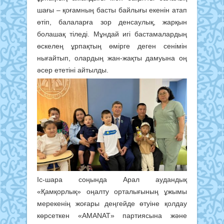
шағы – қоғамның басты байлығы екенін атап
өтіп, балаларға зор денсаулық, жарқын
болашақ тіледі. Мұндай игі бастамалардың
өскелең ұрпақтың өмірге деген сенімін
нығайтып, олардың жан-жақты дамуына оң
әсер ететіні айтылды.
Іс-шара соңында Арал аудандық
«Қамқорлық» оңалту орталығының ұжымы
мерекенің жоғары деңгейде өтуіне қолдау
көрсеткен «AMANAT» партиясына және