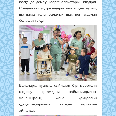
басқа да демеушілерге алғыстарын білдірді.
Сондай-ақ бүлдіршіндерге мықты денсаулық,
шаттыққа толы балалық шақ пен жарқын
болашақ тіледі.
Балаларға қуаныш сыйлаған бұл мерекелік
кездесу қоғамдағы қайырымдылық,
жанашырлық және қамқорлық
құндылықтарының жарқын көрінісіне
айналды.