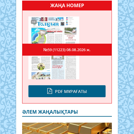
ЖАҢА НОМЕР
№59 (11223)
08.08.2026 ж.
PDF МҰРАҒАТЫ
ӘЛЕМ ЖАҢАЛЫҚТАРЫ