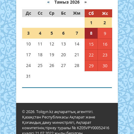
«
Тамыз 2026 »
Дс
Сс
Ср
Бс
Жм
Сб
Жс
1
2
3
4
5
6
7
8
9
10
11
12
13
14
15
16
17
18
19
20
21
22
23
24
25
26
27
28
29
30
31
© 2026. Tolqyn.kz ақпараттық агенттігі.
Қазақстан Республикасы Ақпарат және
Қоғамдық даму министрлігі, Ақпарат
комитетінің тіркеу туралы № KZ05VPY00052416
куәлігі 21.07.2022 жылы берілген.