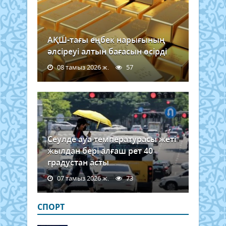
АҚШ-тағы еңбек нарығының
әлсіреуі алтын бағасын өсірді
08 тамыз 2026 ж.
57
Сеулде ауа температурасы жеті
жылдан бері алғаш рет 40
градустан асты
07 тамыз 2026 ж.
73
СПОРТ