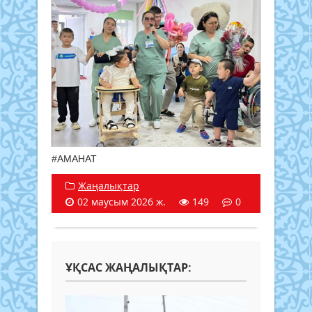
#АМАНАТ
Жаңалықтар
02 маусым 2026 ж.
149
0
ҰҚСАС ЖАҢАЛЫҚТАР: