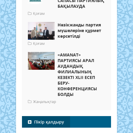
САПАСЫ ПАРТИЯЛЫҚ
БАҚЫЛАУДА
Қоғам
Нәзікжанды партия
мүшелеріне құрмет
көрсетілді
Қоғам
«AMANAT»
ПАРТИЯСЫ АРАЛ
АУДАНДЫҚ
ФИЛИАЛЫНЫҢ
КЕЗЕКТІ XLII ЕСЕП
БЕРУ-
КОНФЕРЕНЦИЯСЫ
БОЛДЫ
Жаңалықтар
Пікір қалдыру