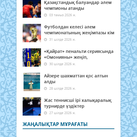
Қазақстандық балуандар әлем
чемпионы атанды
03 тамыз 2026 ж.
Футболдан келесі әлем
чемпионатының жеңімпазы кім
31 шілде 2026 ж.
«Қайрат» пенальти сериясында
«Омонияны» жеңіп,
30 шілде 2026 ж.
Айзере шахматтан қос алтын
алды
28 шілде 2026 ж.
Жас теннисші ірі халықаралық
турнирде үздіктер
27 шілде 2026 ж.
ЖАҢАЛЫҚТАР МҰРАҒАТЫ