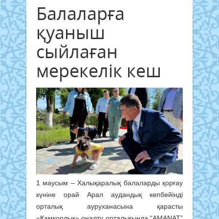
Балаларға
қуаныш
сыйлаған
мерекелік кеш
1 маусым – Халықаралық балаларды қорғау
күніне орай Арал аудандық көпбейінді
орталық ауруханасына қарасты
«Қамқорлық» оңалту орталығында “AMANAT”