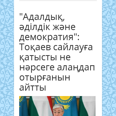
"Адалдық,
әділдік және
демократия":
Тоқаев сайлауға
қатысты не
нәрсеге алаңдап
отырғанын
айтты