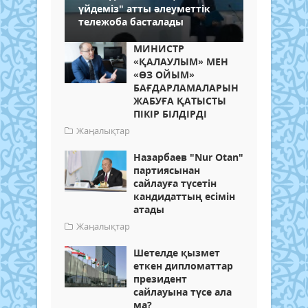
үйдеміз" атты әлеуметтік
тележоба басталады
МИНИСТР
«ҚАЛАУЛЫМ» МЕН
«ӨЗ ОЙЫМ»
БАҒДАРЛАМАЛАРЫН
ЖАБУҒА ҚАТЫСТЫ
ПІКІР БІЛДІРДІ
Жаңалықтар
Назарбаев "Nur Otan"
партиясынан
сайлауға түсетін
кандидаттың есімін
атады
Жаңалықтар
Шетелде қызмет
еткен дипломаттар
президент
сайлауына түсе ала
ма?