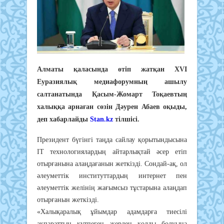
Алматы қаласында өтіп жатқан XVI
Еуразиялық медиафорумның ашылу
салтанатында Қасым-Жомарт Тоқаевтың
халыққа арнаған сөзін Дәурен Абаев оқыды,
деп хабарлайды
Stan.kz
тілшісі.
Президент бүгінгі таңда сайлау қорытындысына
IT технологиялардың айтарлықтай әсер етіп
отырғанына алаңдағанын жеткізді. Сондай-ақ, ол
әлеуметтік институттардың интернет пен
әлеуметтік желінің жағымсыз тұстарына алаңдап
отырғанын жеткізді.
«Халықаралық ұйымдар адамдарға тиесілі
ақпараттың күтпеген жерден қолды болуына