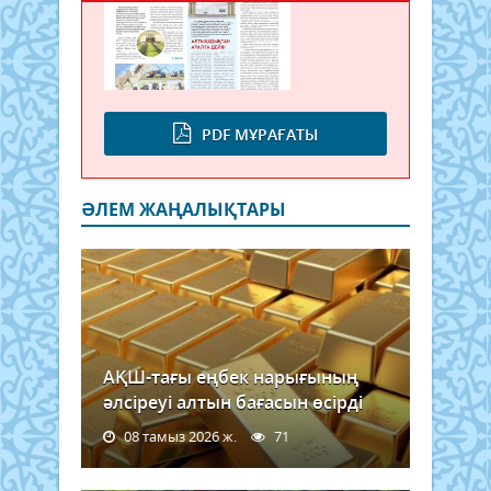
PDF МҰРАҒАТЫ
ӘЛЕМ ЖАҢАЛЫҚТАРЫ
АҚШ-тағы еңбек нарығының
әлсіреуі алтын бағасын өсірді
08 тамыз 2026 ж.
71