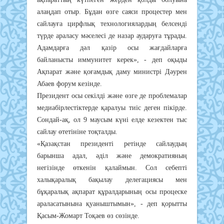
алаңдап отыр. Бұдан өзге саяси процестер мен
сайлауға цирфлық технологиялардың белсенді
түрде араласу мәселесі де назар аударуға тұрады.
Адамдарға дәл қазір осы жағдайларға
байланысты иммунитет керек», - деп оқыды
Ақпарат және қоғамдық даму министрі Дәурен
Абаев форум кезінде.
Президент осы секілді және өзге де проблемалар
медиабірлестіктерде қаралуы тиіс деген пікірде.
Сондай-ақ, ол 9 маусым күні елде кезектен тыс
сайлау өтетініне тоқталды.
«Қазақстан президенті ретінде сайлаудың
барынша адал, әділ және демократияның
негізінде өткенін қалаймын. Сол себепті
халықаралық бақылау делегациясы мен
бұқаралық ақпарат құралдарының осы процеске
араласатынына қуаныштымын», - деп қорытты
Қасым-Жомарт Тоқаев өз сөзінде.