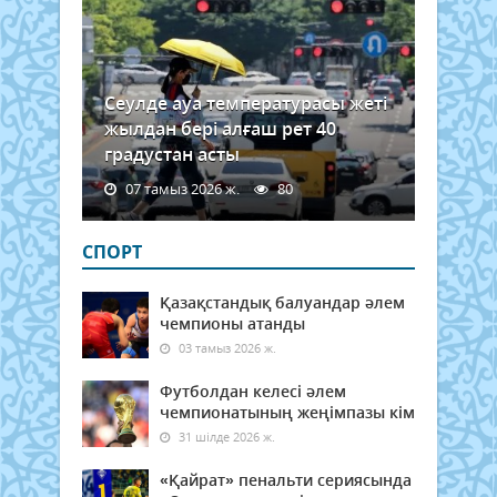
Сеулде ауа температурасы жеті
жылдан бері алғаш рет 40
градустан асты
07 тамыз 2026 ж.
80
СПОРТ
Қазақстандық балуандар әлем
чемпионы атанды
03 тамыз 2026 ж.
Футболдан келесі әлем
чемпионатының жеңімпазы кім
31 шілде 2026 ж.
«Қайрат» пенальти сериясында