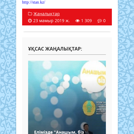
http://stan.kz/
Жаңалықтар
23 мамыр 2019 ж.
1 309
0
ҰҚСАС ЖАҢАЛЫҚТАР:
Елімізде "Анашым, біз