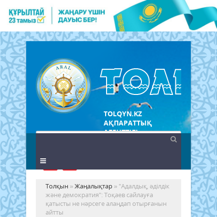
TOLQYN.KZ
АҚПАРАТТЫҚ
АГЕНТТІГІ
Толқын
»
Жаңалықтар
» "Адалдық, әділдік
және демократия": Тоқаев сайлауға
қатысты не нәрсеге алаңдап отырғанын
айтты