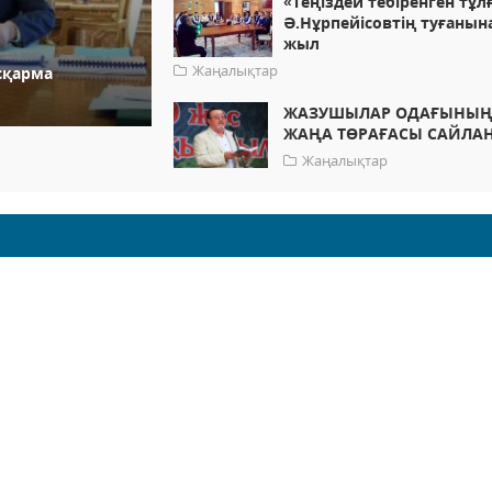
«Теңіздей тебіренген тұл
Ә.Нұрпейісовтің туғанын
жыл
Жаңалықтар
сқарма
ЖАЗУШЫЛАР ОДАҒЫНЫ
ЖАҢА ТӨРАҒАСЫ САЙЛА
Жаңалықтар