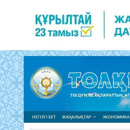
TOLQYN.KZ АҚПАРАТТЫҚ АГ
НЕГІЗГІ БЕТ
ЖАҢАЛЫҚТАР
ЭКОНОМИКА