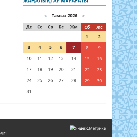
ЖАҢАЛЫҚТАР МҰРАҒАТЫ
«
Тамыз 2026 »
Дс
Сс
Ср
Бс
Жм
Сб
Жс
1
2
3
4
5
6
7
8
9
10
11
12
13
14
15
16
17
18
19
20
21
22
23
24
25
26
27
28
29
30
31
лігі