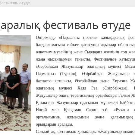
фестиваль өтуде
қаралық фестиваль өтуде
Өңірімізде «Парасатты поэзия» халықаралық фест
бағдарламасына сәйкес қатысушы ақындар облыстық
өлкетану музейінің және Сырдария өзенінің сол жа
жаңа нысандармен танысты. Фестивальге қатысуш
Әзербайжан Жазушылар одағының мүшесі Мехм
Пармаксыз (Түркия), Әзірбайжан Жазушылар 
баспасөз хатшысы, Әзербайжан және Евразия Ж
одағының мүшесі Хаял Рза (Әзірбайжан), Қа
Жазушылар одағы төрағасының орынбасары Ғалым Ж
Қазақстан Жазушылар одағының мүшелері Байбот
Ноғай мен Қалқаман Сарин т.б. «Рухани ж
орталығының жұмысымен және қаламыздың 
орындарын аралады.
Сондай-ақ, фестиваль қонақтары «Жазушылар компо