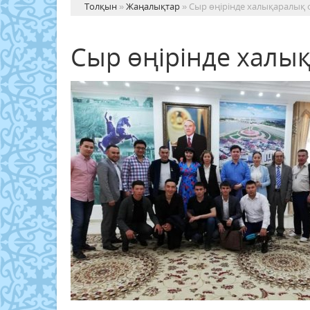
Толқын
»
Жаңалықтар
» Сыр өңірінде халықаралық 
Сыр өңірінде халы