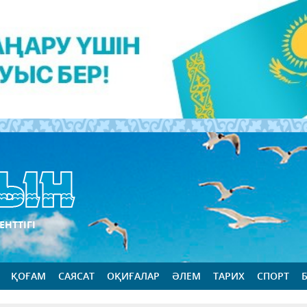
ЕНТТІГІ
ҚОҒАМ
САЯСАТ
ОҚИҒАЛАР
ӘЛЕМ
ТАРИХ
СПОРТ