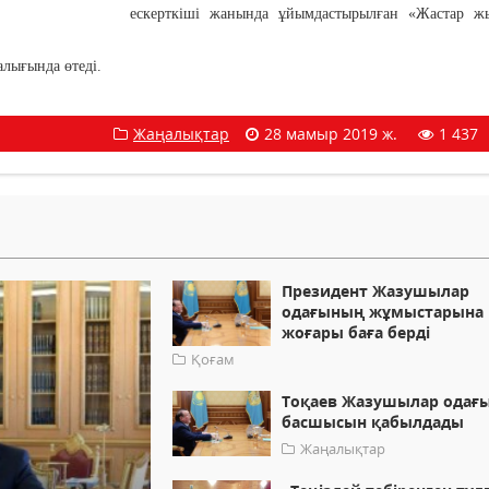
ескерткіші жанында ұйымдастырылған «Жастар ж
алығында өтеді.
Жаңалықтар
28 мамыр 2019 ж.
1 437
Президент Жазушылар
одағының жұмыстарына
жоғары баға берді
Қоғам
Тоқаев Жазушылар одағ
басшысын қабылдады
Жаңалықтар