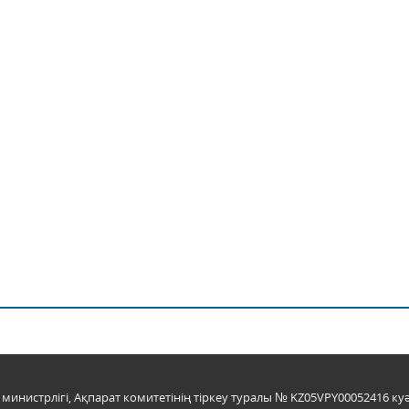
инистрлігі, Ақпарат комитетінің тіркеу туралы № KZ05VPY00052416 куә