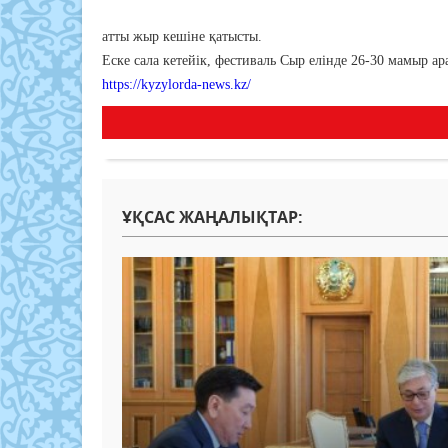
атты жыр кешіне қатысты.
Еске сала кетейік, фестиваль Сыр елінде 26-30 мамыр ар
https://kyzylorda-news.kz/
ҰҚСАС ЖАҢАЛЫҚТАР: