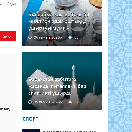
ырлайды»
БҰҰ дабыл қақты: Тағы 50
миллион адам аштыққа
ұшырауы мүмкін
0
06 тамыз 2026 ж.
68
Өзбекстан орбитаға
жасанды интеллекті бар
спутникті ұшырды
05 тамыз 2026 ж.
87
ының
СПОРТ