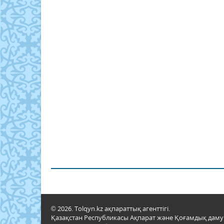
© 2026. Tolqyn.kz ақпараттық агенттігі.
Қазақстан Республикасы Ақпарат және Қоғамдық даму м