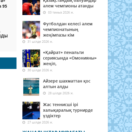
Қазақстандық балуандар
ға»
әлем чемпионы атанды
а 95
03 тамыз 2026 ж.
Футболдан келесі әлем
чемпионатының
Ң
жеңімпазы кім
НДЫ
31 шілде 2026 ж.
«Қайрат» пенальти
сериясында «Омонияны»
жеңіп,
30 шілде 2026 ж.
Айзере шахматтан қос
алтын алды
28 шілде 2026 ж.
Жас теннисші ірі
халықаралық турнирде
үздіктер
27 шілде 2026 ж.