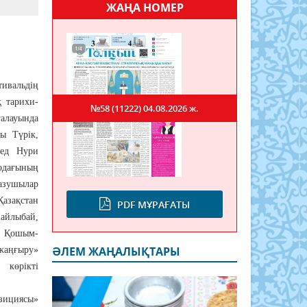
ЖАҢА НОМЕР
ивальдің
 тарихи-
№58 (11222)
04.08.2026 ж.
ғалауында
ы Түрік,
ед Нури
одағының
азушылар
зақстан
PDF МҰРАҒАТЫ
айлыбай,
а Қошым-
ӘЛЕМ ЖАҢАЛЫҚТАРЫ
аңғыру»
көрікті
зициясы»