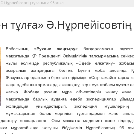
» Ә.Нұрпейісовтің туғанына 95 жыл
ен тұлға» Ә.Нұрпейісовтің
Елбасының
«Рухани жаңғыру»
бағдарламасын жүзеге
мақсатында ҚР Президенті Әкімшілігінің тапсырмасына сәйке
жылы еслімізде республикалық «Әдеби өлкетану» жобасы
асырылып жатқандығы белгілі. Бүгінгі жоба аясында Қа
Жазушылар одағымен бірлесіп өңірімізде «Сыр ғажайыптары» к
жаңа әдеби шығармаларды жинақтау, зерттеу» жобасы жүзеге 
жатыр. Жобада рухани мұра объектілерін жинау және 
мақсатында барлық ауданға әдеби экспедициялар ұйымда
экспидиция ұйымдастырып, экспедиция мүшелерінің 
жұмыстарынан бөлек жергілікті тұрғындармен және зиял
ымдастыру жоспарланған. Осы мақсатта мәдениет және тілдерд
рихи мұражайында жазушы Әбдіжәміл Нұрпейісовтың 95 жы