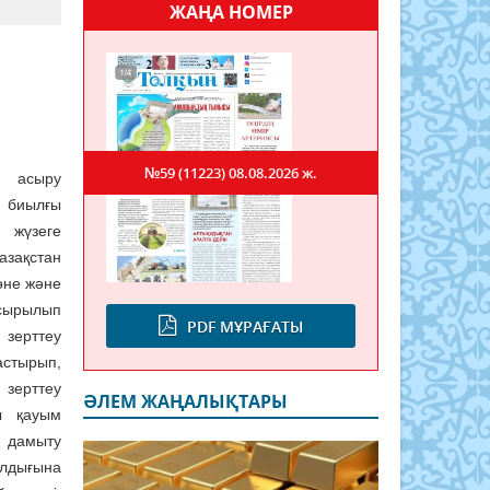
ЖАҢА НОМЕР
№59 (11223)
08.08.2026 ж.
 асыру
с биылғы
 жүзеге
зақстан
өне және
асырылып
PDF МҰРАҒАТЫ
зерттеу
стырып,
зерттеу
ӘЛЕМ ЖАҢАЛЫҚТАРЫ
ы қауым
і дамыту
лдығына