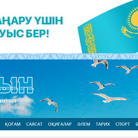
ЕНТТІГІ
ҚОҒАМ
САЯСАТ
ОҚИҒАЛАР
ӘЛЕМ
ТАРИХ
СПОРТ