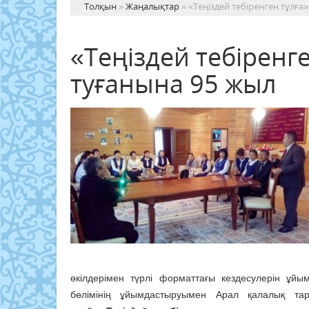
Толқын
»
Жаңалықтар
» «Теңіздей тебіренген тұлға
«Теңіздей тебіренг
туғанына 95 жыл
өкілдерімен түрлі форматтағы кездесулерін ұй
бөлімінің ұйымдастыруымен Арал қалалық та