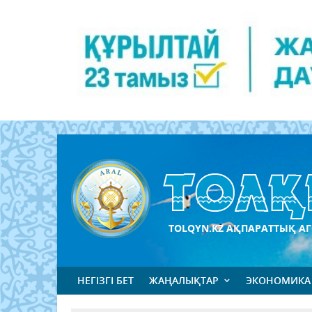
TOLQYN.KZ АҚПАРАТТЫҚ АГ
НЕГІЗГІ БЕТ
ЖАҢАЛЫҚТАР
ЭКОНОМИКА