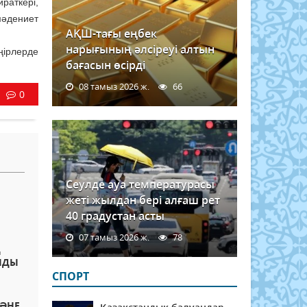
раткері,
мәдениет
АҚШ-тағы еңбек
нарығының әлсіреуі алтын
ңірлерде
бағасын өсірді
08 тамыз 2026 ж.
66
0
Сеулде ауа температурасы
жеті жылдан бері алғаш рет
40 градустан асты
07 тамыз 2026 ж.
78
Ң
НДЫ
СПОРТ
ӘНЕ