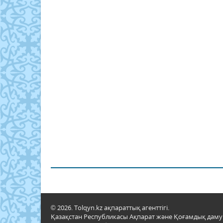
© 2026. Tolqyn.kz ақпараттық агенттігі.
Қазақстан Республикасы Ақпарат және Қоғамдық даму м