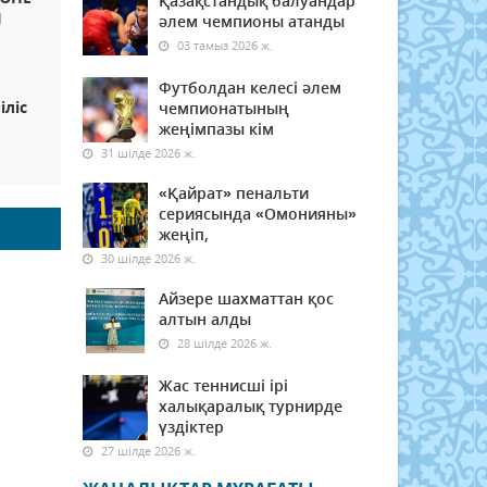
Қазақстандық балуандар
І
әлем чемпионы атанды
03 тамыз 2026 ж.
Футболдан келесі әлем
іліс
чемпионатының
жеңімпазы кім
31 шілде 2026 ж.
«Қайрат» пенальти
сериясында «Омонияны»
жеңіп,
30 шілде 2026 ж.
Айзере шахматтан қос
алтын алды
28 шілде 2026 ж.
Жас теннисші ірі
халықаралық турнирде
үздіктер
27 шілде 2026 ж.