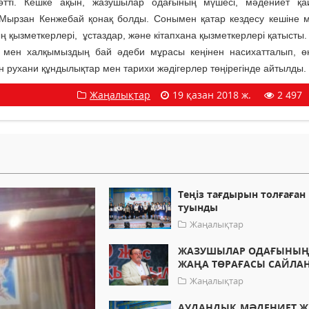
тті. Кешке ақын, жазушылар одағының мүшесі, мәдениет қай
ырзан Кенжебай қонақ болды. Сонымен қатар кездесу кешіне 
 қызметкерлері, ұстаздар, және кітапхана қызметкерлері қатысты.
 мен халқымыздың бай әдеби мұрасы кеңінен насихатталып, ө
н рухани құндылықтар мен тарихи жәдігерлер төңірегінде айтылды.
Жаңалықтар
19 қазан 2018 ж.
2 497
Теңіз тағдырын толғаған
туынды
Жаңалықтар
ЖАЗУШЫЛАР ОДАҒЫНЫ
ЖАҢА ТӨРАҒАСЫ САЙЛА
Жаңалықтар
АУДАНДЫҚ МӘДЕНИЕТ Ж