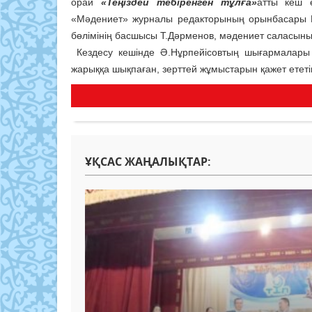
орай
«Теңіздей тебіренген тұлға»
атты кеш ө
«Мәдениет» журналы редакторының орынбасары М
бөлімінің басшысы Т.Дәрменов, мәдениет саласының
Кездесу кешінде Ә.Нұрпейісовтың шығармалары
жарыққа шықпаған, зерттей жұмыстарын қажет ететі
ҰҚСАС ЖАҢАЛЫҚТАР: