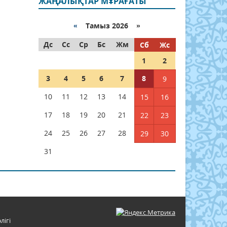
ЖАҢАЛЫҚТАР МҰРАҒАТЫ
«
Тамыз 2026 »
Дс
Сс
Ср
Бс
Жм
Сб
Жс
1
2
3
4
5
6
7
8
9
10
11
12
13
14
15
16
17
18
19
20
21
22
23
24
25
26
27
28
29
30
31
лігі