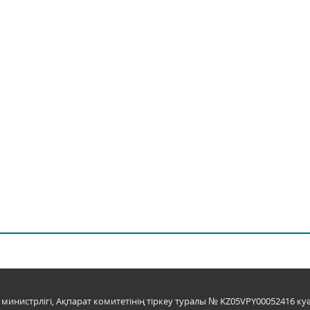
инистрлігі, Ақпарат комитетінің тіркеу туралы № KZ05VPY00052416 куә