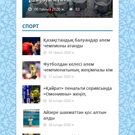
06 тамыз 2026 ж.
83
СПОРТ
Қазақстандық балуандар әлем
чемпионы атанды
03 тамыз 2026 ж.
Футболдан келесі әлем
чемпионатының жеңімпазы кім
31 шілде 2026 ж.
«Қайрат» пенальти сериясында
«Омонияны» жеңіп,
30 шілде 2026 ж.
Айзере шахматтан қос алтын
алды
28 шілде 2026 ж.