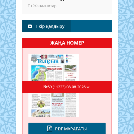
Жаңалықтар
Пікір қалдыру
ЖАҢА НОМЕР
№59 (11223)
08.08.2026 ж.
PDF МҰРАҒАТЫ