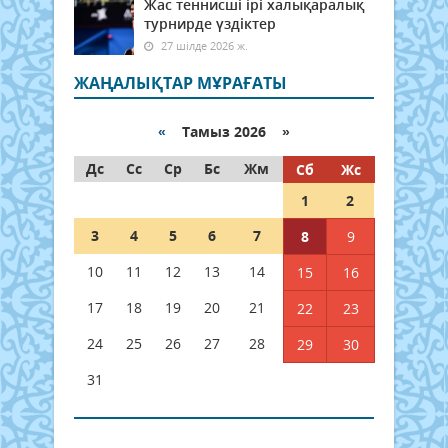
Жас теннисші ірі халықаралық
турнирде үздіктер
27 шілде 2026 ж.
ЖАҢАЛЫҚТАР МҰРАҒАТЫ
«
Тамыз 2026 »
Дс
Сс
Ср
Бс
Жм
Сб
Жс
1
2
3
4
5
6
7
8
9
10
11
12
13
14
15
16
17
18
19
20
21
22
23
24
25
26
27
28
29
30
31