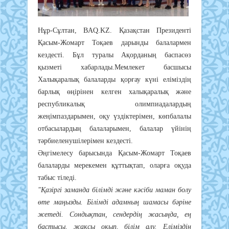
Нұр-Сұлтан, BAQ.KZ. Қазақстан Президенті
Қасым-Жомарт Тоқаев дарынды балалармен
кездесті. Бұл туралы Ақорданың баспасөз
қызметі хабарлады.Мемлекет басшысы
Халықаралық балаларды қорғау күні еліміздің
барлық өңірінен келген халықаралық және
республикалық олимпиадалардың
жеңімпаздарымен, оқу үздіктерімен, көпбалалы
отбасылардың балаларымен, балалар үйінің
тәрбиеленушілерімен кездесті.
Әңгімелесу барысында Қасым-Жомарт Тоқаев
балаларды мерекемен құттықтап, оларға оқуда
табыс тіледі.
"Қазіргі заманда білімді және кәсіби маман болу
өте маңызды. Білімді адамның шамасы бәріне
жетеді. Сондықтан, сендердің жасыңда, ең
бастысы, жақсы оқып, білім алу. Еліміздің