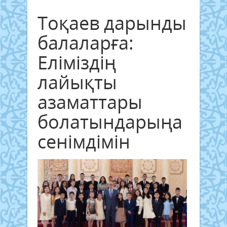
Тоқаев дарынды
балаларға:
Еліміздің
лайықты
азаматтары
болатындарыңа
сенімдімін