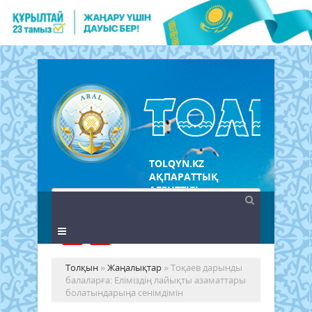
TOLQYN.KZ
АҚПАРАТТЫҚ
АГЕНТТІГІ
Толқын
»
Жаңалықтар
» Тоқаев дарынды
балаларға: Еліміздің лайықты азаматтары
болатындарыңа сенімдімін