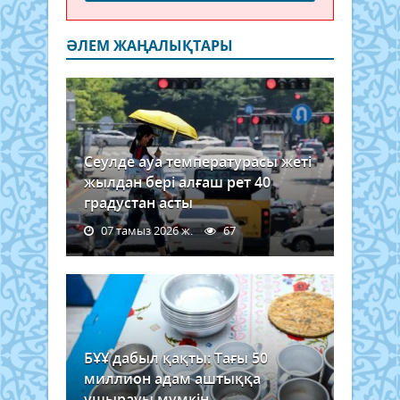
ӘЛЕМ ЖАҢАЛЫҚТАРЫ
Сеулде ауа температурасы жеті
жылдан бері алғаш рет 40
градустан асты
07 тамыз 2026 ж.
67
БҰҰ дабыл қақты: Тағы 50
миллион адам аштыққа
ұшырауы мүмкін