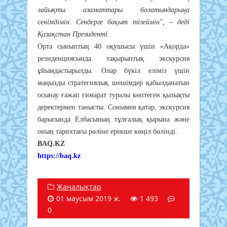
лайықты азаматтары болатындарыңа
сенімдімін. Сендерге бақыт тілеймін", – деді
Қазақстан Президенті.
Орта сыныптың 40 оқушысы үшін «Ақорда»
резиденциясында тақырыптық экскурсия
ұйымдастырылды. Олар бүкіл еліміз үшін
маңызды стратегиялық шешімдер қабылданатын
осынау ғажап ғимарат туралы көптеген қызықты
деректермен танысты. Сонымен қатар, экскурсия
барысында Елбасының тұлғалық қырына және
оның тарихтағы рөліне ерекше көңіл бөлінді.
BAQ.KZ
https://baq.kz
Жаңалықтар
01 маусым 2019 ж.
1 493
0