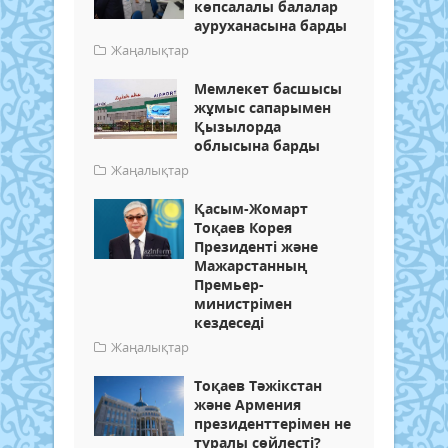
көпсалалы балалар
ауруханасына барды
Жаңалықтар
Мемлекет басшысы
жұмыс сапарымен
Қызылорда
облысына барды
Жаңалықтар
Қасым-Жомарт
Тоқаев Корея
Президенті және
Мажарстанның
Премьер-
министрімен
кездеседі
Жаңалықтар
Тоқаев Тәжікстан
және Армения
президенттерімен не
туралы сөйлесті?