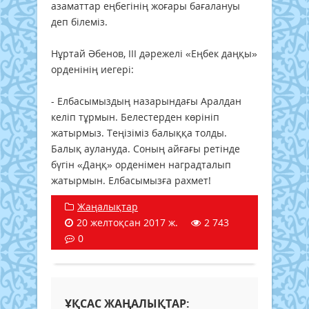
азаматтар еңбегінің жоғары бағалануы
деп білеміз.
Нұртай Әбенов, III дәрежелі «Еңбек даңқы»
орденінің иегері:
- Елбасымыздың назарындағы Аралдан
келіп тұрмын. Белестерден көрініп
жатырмыз. Теңізіміз балыққа толды.
Балық аулануда. Соның айғағы ретінде
бүгін «Даңқ» орденімен наградталып
жатырмын. Елбасымызға рахмет!
Жаңалықтар
20 желтоқсан 2017 ж.
2 743
0
ҰҚСАС ЖАҢАЛЫҚТАР: