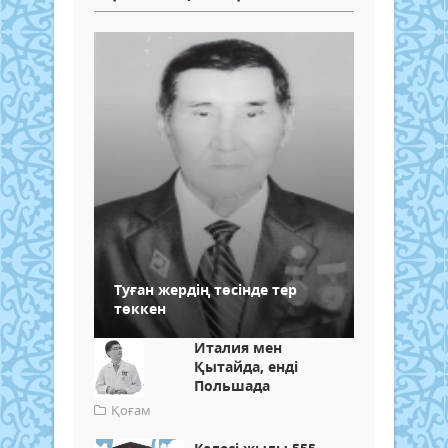
Туған жердің төсінде тер
төккен
Италия мен
Қытайда, енді
Польшада
Қоғам