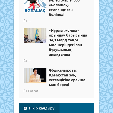
Келесі жылы 555
«Болашақ»
стипендиясы
бөлінеді
---
«Нұрлы жолды»
орындау барысында
34,3 млрд теңге
мөлшеріндегі заң
бұзушылық
анықталды
---
Әбдіқалықова:
Қазақстан заң
үстемдігіне ерекше
мән береді
Саясат
Пікір қалдыру