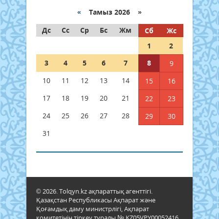
«
Тамыз 2026 »
Дс
Сс
Ср
Бс
Жм
Сб
Жс
1
2
3
4
5
6
7
8
9
10
11
12
13
14
15
16
17
18
19
20
21
22
23
24
25
26
27
28
29
30
31
© 2026. Tolqyn.kz ақпараттық агенттігі.
Қазақстан Республикасы Ақпарат және
Қоғамдық даму министрлігі, Ақпарат
комитетінің тіркеу туралы № KZ05VPY00052416