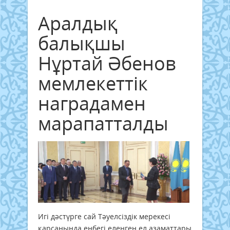
Аралдық
балықшы
Нұртай Әбенов
мемлекеттік
наградамен
марапатталды
Игі дәстүрге сай Тәуелсіздік мерекесі
қарсаңында еңбегі еленген ел азаматтары