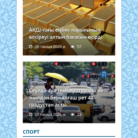
АҚШ-тағы еңбек нарығының
әлсіреуі алтын бағасын өсірді
08 тамыз 2026 ж.
57
Сеулде ауа температурасы жеті
жылдан бері алғаш рет 40
градустан асты
07 тамыз 2026 ж.
73
СПОРТ