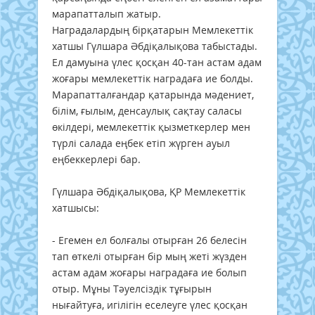
марапатталып жатыр.
Наградалардың бірқатарын Мемлекеттік
хатшы Гүлшара Әбдіқалықова табыстады.
Ел дамуына үлес қосқан 40-тан астам адам
жоғары мемлекеттік наградаға ие болды.
Марапатталғандар қатарында мәдениет,
білім, ғылым, денсаулық сақтау саласы
өкілдері, мемлекеттік қызметкерлер мен
түрлі салада еңбек етіп жүрген ауыл
еңбеккерлері бар.
Гүлшара Әбдіқалықова, ҚР Мемлекеттік
хатшысы:
- Егемен ел болғалы отырған 26 белесін
тап өткелі отырған бір мың жеті жүзден
астам адам жоғары наградаға ие болып
отыр. Мұны Тәуелсіздік тұғырын
нығайтуға, игілігін еселеуге үлес қосқан