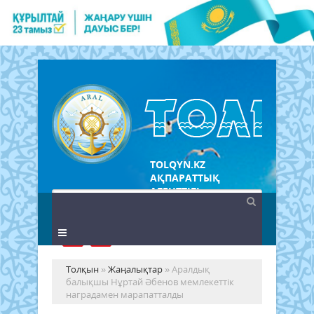
TOLQYN.KZ
АҚПАРАТТЫҚ
АГЕНТТІГІ
Толқын
»
Жаңалықтар
» Аралдық
балықшы Нұртай Әбенов мемлекеттік
наградамен марапатталды