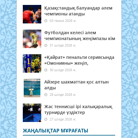
Қазақстандық балуандар әлем
чемпионы атанды
03 тамыз 2026 ж.
Футболдан келесі әлем
чемпионатының жеңімпазы кім
31 шілде 2026 ж.
«Қайрат» пенальти сериясында
«Омонияны» жеңіп,
30 шілде 2026 ж.
Айзере шахматтан қос алтын
алды
28 шілде 2026 ж.
Жас теннисші ірі халықаралық
турнирде үздіктер
27 шілде 2026 ж.
ЖАҢАЛЫҚТАР МҰРАҒАТЫ