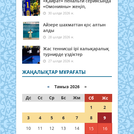
«Қайрат» пенальти сериясында
«Омонияны» жеңіп,
30 шілде 2026 ж.
Айзере шахматтан қос алтын
алды
28 шілде 2026 ж.
Жас теннисші ірі халықаралық
турнирде үздіктер
27 шілде 2026 ж.
ЖАҢАЛЫҚТАР МҰРАҒАТЫ
«
Тамыз 2026 »
Дс
Сс
Ср
Бс
Жм
Сб
Жс
1
2
3
4
5
6
7
8
9
10
11
12
13
14
15
16