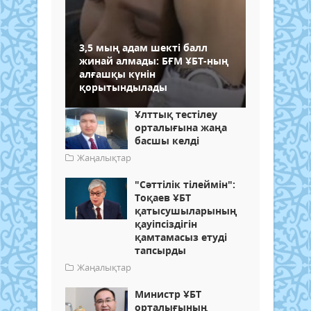
3,5 мың адам шекті балл
жинай алмады: БҒМ ҰБТ-ның
алғашқы күнін
қорытындылады
Ұлттық тестілеу
орталығына жаңа
басшы келді
Жаңалықтар
"Сәттілік тілеймін":
Тоқаев ҰБТ
қатысушыларының
қауіпсіздігін
қамтамасыз етуді
тапсырды
Жаңалықтар
Министр ҰБТ
орталығының