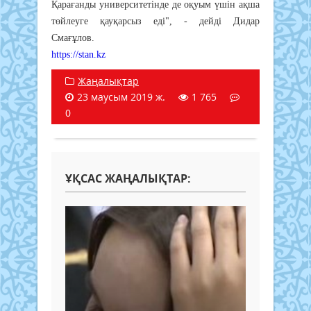
Қарағанды университетінде де оқуым үшін ақша
төйлеуге қауқарсыз еді", - дейді Дидар
Смағұлов.
https://stan.kz
Жаңалықтар
23 маусым 2019 ж.
1 765
0
ҰҚСАС ЖАҢАЛЫҚТАР: