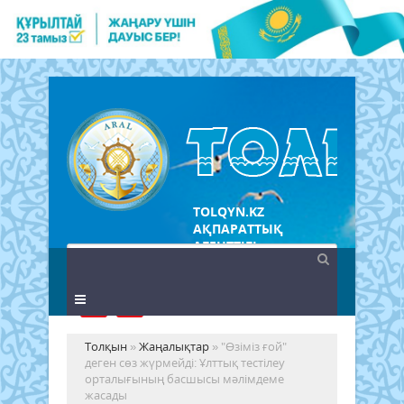
TOLQYN.KZ
АҚПАРАТТЫҚ
АГЕНТТІГІ
Толқын
»
Жаңалықтар
» "Өзіміз ғой"
деген сөз жүрмейді: Ұлттық тестілеу
орталығының басшысы мәлімдеме
жасады