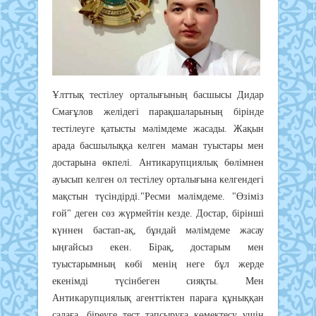
Ұлттық тестілеу орталығының басшысы Дидар
Смағұлов желідегі парақшаларының бірінде
тестілеуге қатысты мәлімдеме жасады. Жақын
арада басшылыққа келген маман туыстары мен
достарына өкпелі. Антикарупциялық бөлімнен
ауысып келген ол тестілеу орталығына келгендегі
мақстын түсіндірді."Ресми мәлімдеме. "Өзіміз
ғой" деген сөз жүрмейтін кезде. Достар, бірінші
күннен бастап-ақ, бұндай мәлімдеме жасау
ыңғайсыз екен. Бірақ, достарым мен
туыстарымның көбі менің неге бұл жерде
екенімді түсінбеген сияқты. Мен
Антикарупциялық агенттіктен параға құныққан
салаға, біреуге тест тапсыруға көмектесу үшін