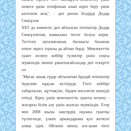
немесе ұялы телефонын алып кіріп беру үшін
келгенім жоқ", - деп реніш білдірді Дидар
Смағұлов.
ҰБТ да көмектес деп айтылған өтініштер Дидар
Смағұловтың намысына тиген болуы керек.
Тестілеу орталығының басшысы басынан
өткен оқиға туралы да айтып берді. Мемлекеттік
грант иелену кейбір түлектер үшін соңғы
мүмкіндік екенін ұмытпағайсыздар деп ескертті
ол.
"Маған ашық түрде айтылатын бұндай өтініштер
беделіме нұқсан келтіруде. Тіпті кейбірі
хабарласып, құттықтап, бірден мәселесін шешуді
өтінді. Біреу үшін мемлекеттік гранты иелену -
жоғарғы білім алу үшін жалғыз мүмкіндік. Егер
мен 2008 жылы заңгердің оқуына грантқа
түспегенде, үлкен армандарыма қол жеткізе
алмас едім. Өйткені менің ата-анам тіпті