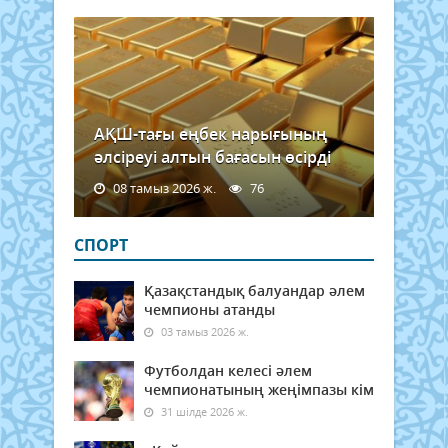
АҚШ-тағы еңбек нарығының
әлсіреуі алтын бағасын өсірді
08 тамыз 2026 ж.
76
СПОРТ
Қазақстандық балуандар әлем
чемпионы атанды
03 тамыз 2026 ж.
Футболдан келесі әлем
чемпионатының жеңімпазы кім
31 шілде 2026 ж.