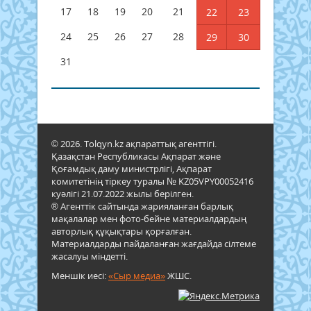
17
18
19
20
21
22
23
24
25
26
27
28
29
30
31
© 2026. Tolqyn.kz ақпараттық агенттігі.
Қазақстан Республикасы Ақпарат және
Қоғамдық даму министрлігі, Ақпарат
комитетінің тіркеу туралы № KZ05VPY00052416
куәлігі 21.07.2022 жылы берілген.
® Агенттік сайтында жарияланған барлық
мақалалар мен фото-бейне материалдардың
авторлық құқықтары қорғалған.
Материалдарды пайдаланған жағдайда сілтеме
жасалуы міндетті.
Меншік иесі:
«Сыр медиа»
ЖШС.