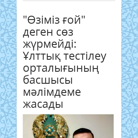
"Өзіміз ғой"
деген сөз
жүрмейді:
Ұлттық тестілеу
орталығының
басшысы
мәлімдеме
жасады