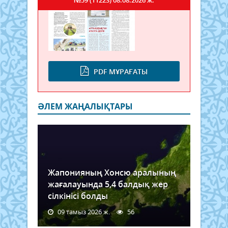
№59 (11223)
08.08.2026 ж.
PDF МҰРАҒАТЫ
ӘЛЕМ ЖАҢАЛЫҚТАРЫ
Жапонияның Хонсю аралының
жағалауында 5,4 балдық жер
сілкінісі болды
09 тамыз 2026 ж.
56