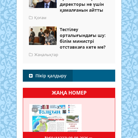
директоры не үшін
қамалғанын айтты
Қоғам
Тестілеу
орталығындағы шу:
білім министрі
отставкаға кете ме?
Жаңалықтар
Пікір қалдыру
ЖАҢА НОМЕР