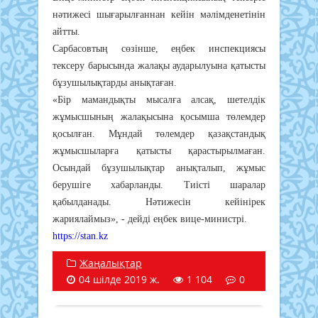
нәтижесі шығарылғаннан кейін мәлімденетінін
айтты.
Сарбасовтың сөзінше, еңбек инспекциясы
тексеру барысында жалақы аударылуына қатысты
бұзушылықтарды анықтаған.
«Бір мамандықты мысалға алсақ, шетелдік
жұмысшының жалақысына қосымша төлемдер
қосылған. Мұндай төлемдер қазақстандық
жұмысшыларға қатысты қарастырылмаған.
Осындай бұзушылықтар анықталып, жұмыс
берушіге хабарланды. Тиісті шаралар
қабылданады. Нәтижесін кейінірек
жариялаймыз», - дейді еңбек вице-министрі.
https://stan.kz
Жаңалықтар
04 шілде 2019 ж.
1 104
0