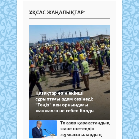
ҰҚСАС ЖАҢАЛЫҚТАР:
Қазақтар өзін екінші
сұрыптағы адам сезінеді:
"Теңіз" кен орнындағы
жанжалға не себеп болды
Тоқаев қазақстандық
және шетелдік
жұмысшылардың