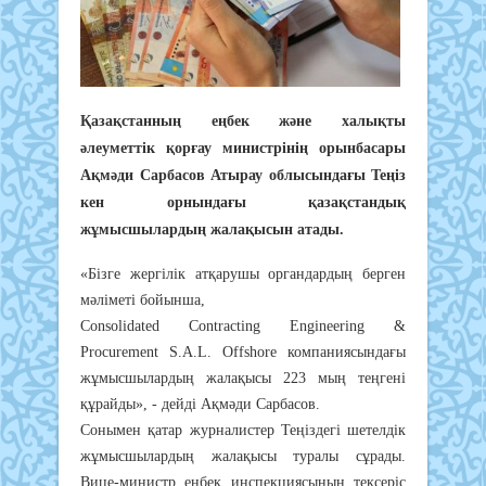
Қазақстанның еңбек және халықты
әлеуметтік қорғау министрінің орынбасары
Ақмәди Сарбасов Атырау облысындағы Теңіз
кен орнындағы қазақстандық
жұмысшылардың жалақысын атады.
«Бізге жергілік атқарушы органдардың берген
мәліметі бойынша,
Consolidated Contracting Engineering &
Procurement S.A.L. Offshore компаниясындағы
жұмысшылардың жалақысы 223 мың теңгені
құрайды», - дейді Ақмәди Сарбасов.
Сонымен қатар журналистер Теңіздегі шетелдік
жұмысшылардың жалақысы туралы сұрады.
Вице-министр еңбек инспекциясының тексеріс