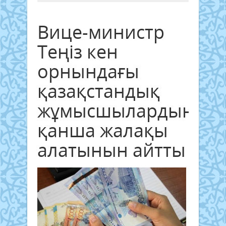
Вице-министр
Теңіз кен
орнындағы
қазақстандық
жұмысшылардың
қанша жалақы
алатынын айтты