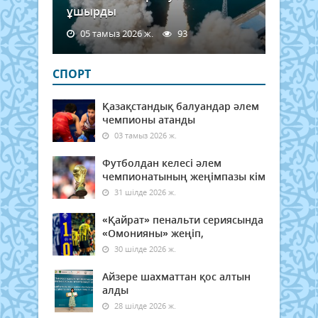
ұшырды
05 тамыз 2026 ж.
93
СПОРТ
Қазақстандық балуандар әлем
чемпионы атанды
03 тамыз 2026 ж.
Футболдан келесі әлем
чемпионатының жеңімпазы кім
31 шілде 2026 ж.
«Қайрат» пенальти сериясында
«Омонияны» жеңіп,
30 шілде 2026 ж.
Айзере шахматтан қос алтын
алды
28 шілде 2026 ж.