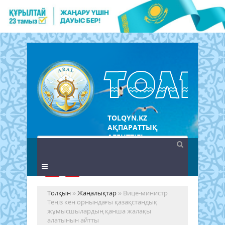
TOLQYN.KZ
АҚПАРАТТЫҚ
АГЕНТТІГІ
Толқын
»
Жаңалықтар
» Вице-министр
Теңіз кен орнындағы қазақстандық
жұмысшылардың қанша жалақы
алатынын айтты