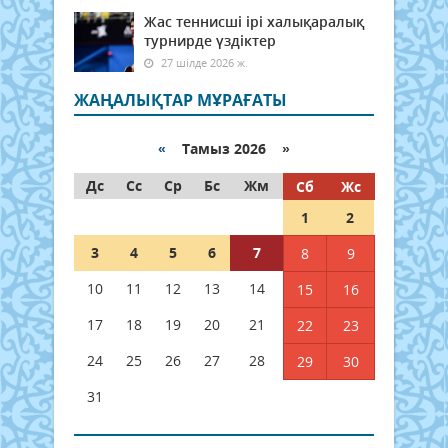
Жас теннисші ірі халықаралық
турнирде үздіктер
27 шілде 2026 ж.
ЖАҢАЛЫҚТАР МҰРАҒАТЫ
«
Тамыз 2026 »
Дс
Сс
Ср
Бс
Жм
Сб
Жс
1
2
3
4
5
6
7
8
9
10
11
12
13
14
15
16
17
18
19
20
21
22
23
24
25
26
27
28
29
30
31