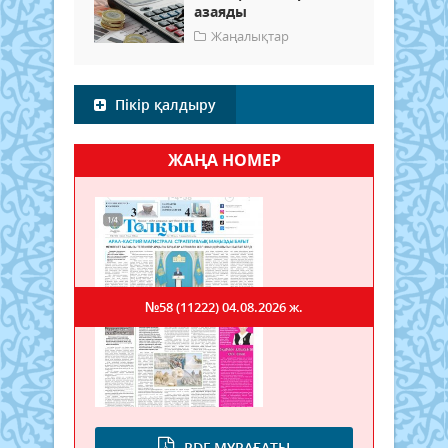
азаяды
Жаңалықтар
Пікір қалдыру
ЖАҢА НОМЕР
№58 (11222)
04.08.2026 ж.
PDF МҰРАҒАТЫ