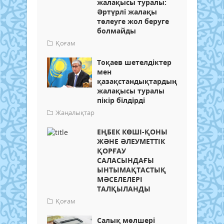
жалақысы туралы:
Әртүрлі жалақы
төлеуге жол беруге
болмайды
Қоғам
Тоқаев шетелдіктер
мен
қазақстандықтардың
жалақысы туралы
пікір білдірді
Жаңалықтар
ЕҢБЕК КӨШІ-ҚОНЫ
ЖӘНЕ ӘЛЕУМЕТТІК
ҚОРҒАУ
САЛАСЫНДАҒЫ
ЫНТЫМАҚТАСТЫҚ
МӘСЕЛЕЛЕРІ
ТАЛҚЫЛАНДЫ
Қоғам
Салық мөлшері