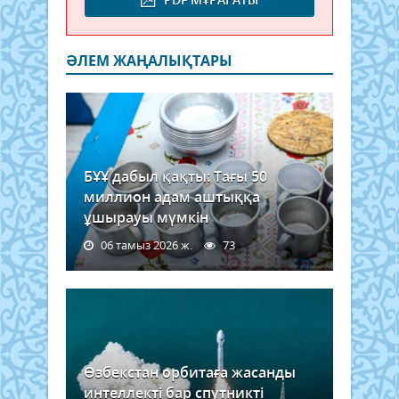
ӘЛЕМ ЖАҢАЛЫҚТАРЫ
БҰҰ дабыл қақты: Тағы 50
миллион адам аштыққа
ұшырауы мүмкін
06 тамыз 2026 ж.
73
Өзбекстан орбитаға жасанды
интеллекті бар спутникті