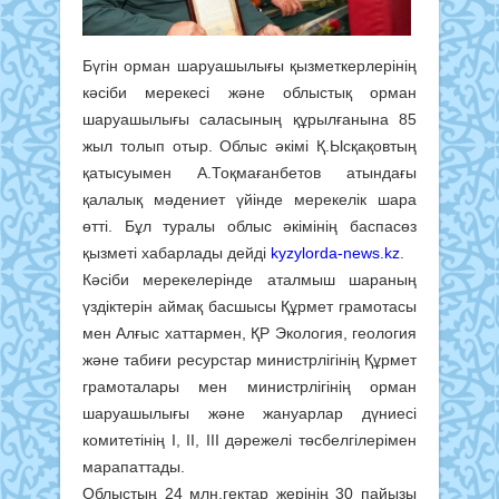
Бүгін орман шаруашылығы қызметкерлерінің
кәсіби мерекесі және облыстық орман
шаруашылығы саласының құрылғанына 85
жыл толып отыр. Облыс әкімі Қ.Ысқақовтың
қатысуымен А.Тоқмағанбетов атындағы
қалалық мәдениет үйінде мерекелік шара
өтті. Бұл туралы облыс әкімінің баспасөз
қызметі хабарлады дейді
kyzylorda-news.kz
.
Кәсіби мерекелерінде аталмыш шараның
үздіктерін аймақ басшысы Құрмет грамотасы
мен Алғыс хаттармен, ҚР Экология, геология
және табиғи ресурстар министрлігінің Құрмет
грамоталары мен министрлігінің орман
шаруашылығы және жануарлар дүниесі
комитетінің І, ІІ, ІІІ дәрежелі төсбелгілерімен
марапаттады.
Облыстың 24 млн.гектар жерінің 30 пайызы