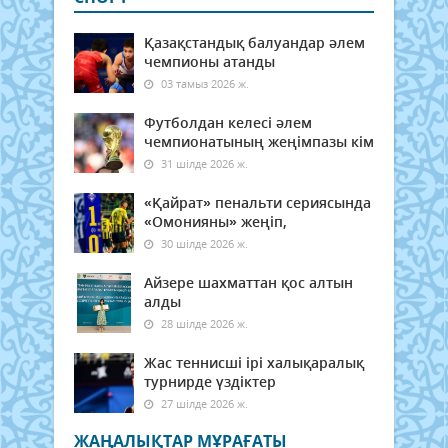
Қазақстандық балуандар әлем
чемпионы атанды
03 тамыз 2026 ж.
Футболдан келесі әлем
чемпионатының жеңімпазы кім
31 шілде 2026 ж.
«Қайрат» пенальти сериясында
«Омонияны» жеңіп,
30 шілде 2026 ж.
Айзере шахматтан қос алтын
алды
28 шілде 2026 ж.
Жас теннисші ірі халықаралық
турнирде үздіктер
27 шілде 2026 ж.
ЖАҢАЛЫҚТАР МҰРАҒАТЫ