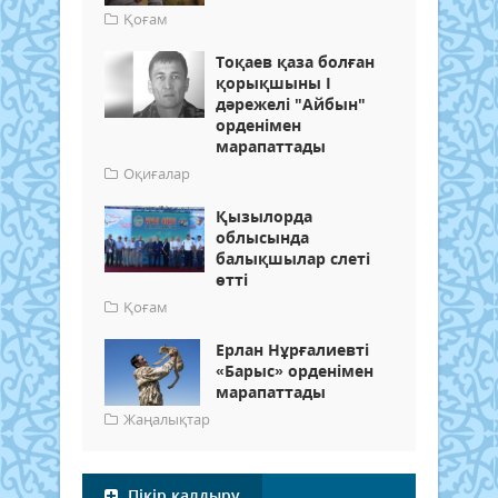
Қоғам
Тоқаев қаза болған
қорықшыны І
дәрежелі "Айбын"
орденімен
марапаттады
Оқиғалар
Қызылорда
облысында
балықшылар слеті
өтті
Қоғам
Ерлан Нұрғалиевті
«Барыс» орденімен
марапаттады
Жаңалықтар
Пікір қалдыру