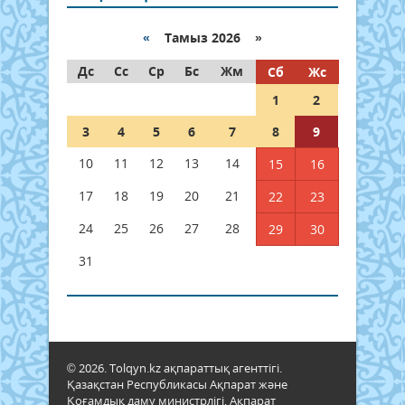
«
Тамыз 2026 »
Дс
Сс
Ср
Бс
Жм
Сб
Жс
1
2
3
4
5
6
7
8
9
10
11
12
13
14
15
16
17
18
19
20
21
22
23
24
25
26
27
28
29
30
31
© 2026. Tolqyn.kz ақпараттық агенттігі.
Қазақстан Республикасы Ақпарат және
Қоғамдық даму министрлігі, Ақпарат