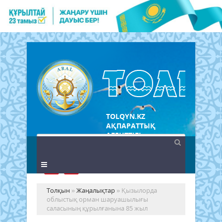
TOLQYN.KZ
АҚПАРАТТЫҚ
АГЕНТТІГІ
Толқын
»
Жаңалықтар
» Қызылорда
облыстық орман шаруашылығы
саласының құрылғанына 85 жыл