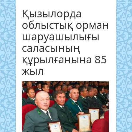
Қызылорда
облыстық орман
шаруашылығы
саласының
құрылғанына 85
жыл