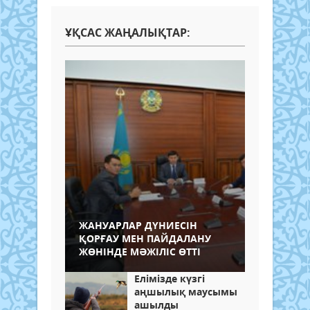
ҰҚСАС ЖАҢАЛЫҚТАР:
ЖАНУАРЛАР ДҮНИЕСІН
ҚОРҒАУ МЕН ПАЙДАЛАНУ
ЖӨНІНДЕ МӘЖІЛІС ӨТТІ
Елімізде күзгі
аңшылық маусымы
ашылды