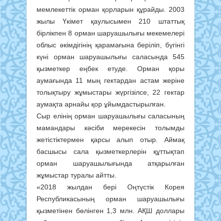
мемлекеттік орман қорларын құрайды. 2003
жылы Үкімет қаулысымен 210 штаттық
бірлікпен 8 орман шаруашылығы мекемелері
облыс әкімдігінің қарамағына беріліп, бүгінгі
күні орман шаруашылығы саласында 545
қызметкер еңбек етуде. Орман қоры
аумағында 11 мың гектардан астам жеріне
толықтыру жұмыстары жүргізілсе, 22 гектар
аумақта арнайы қор ұйымдастырылған.
Сыр елінің орман шаруашылығы саласының
мамандары кәсіби мерекесін толымды
жетістіктермен қарсы алып отыр. Аймақ
басшысы сала қызметкерлерін құттықтап
орман шаруашылығында атқарылған
жұмыстар туралы айтты.
«2018 жылдан бері Оңтүстік Корея
Республикасының орман шаруашылығы
қызметінен бөлінген 1,3 млн. АҚШ доллары