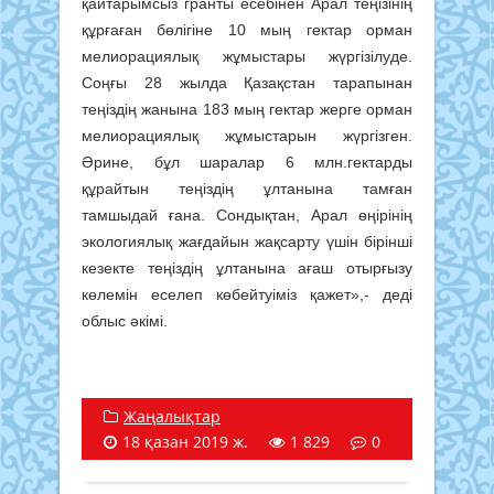
қайтарымсыз гранты есебінен Арал теңізінің
құрғаған бөлігіне 10 мың гектар орман
мелиорациялық жұмыстары жүргізілуде.
Соңғы 28 жылда Қазақстан тарапынан
теңіздің жанына 183 мың гектар жерге орман
мелиорациялық жұмыстарын жүргізген.
Әрине, бұл шаралар 6 млн.гектарды
құрайтын теңіздің ұлтанына тамған
тамшыдай ғана. Сондықтан, Арал өңірінің
экологиялық жағдайын жақсарту үшін бірінші
кезекте теңіздің ұлтанына ағаш отырғызу
көлемін еселеп көбейтуіміз қажет»,- деді
облыс әкімі.
Жаңалықтар
18 қазан 2019 ж.
1 829
0