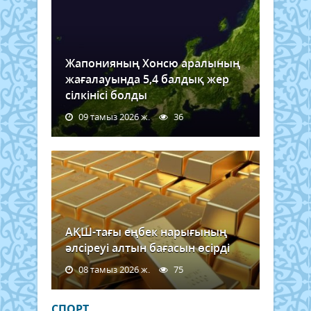
Жапонияның Хонсю аралының
жағалауында 5,4 балдық жер
сілкінісі болды
09 тамыз 2026 ж.
36
АҚШ-тағы еңбек нарығының
әлсіреуі алтын бағасын өсірді
08 тамыз 2026 ж.
75
СПОРТ