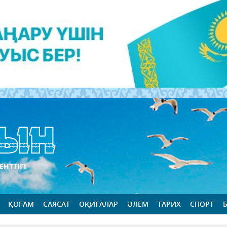
ЕНТТІГІ
ҚОҒАМ
САЯСАТ
ОҚИҒАЛАР
ӘЛЕМ
ТАРИХ
СПОРТ