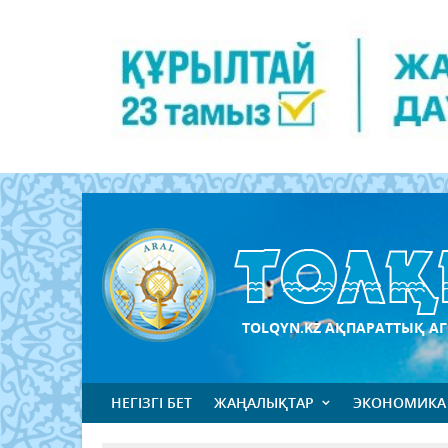
TOLQYN.KZ АҚПАРАТТЫҚ АГ
НЕГІЗГІ БЕТ
ЖАҢАЛЫҚТАР
ЭКОНОМИКА