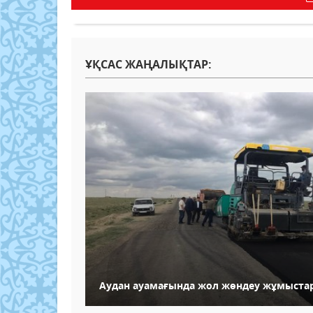
ҰҚСАС ЖАҢАЛЫҚТАР:
Аудан ауамағында жол жөндеу жұмыста