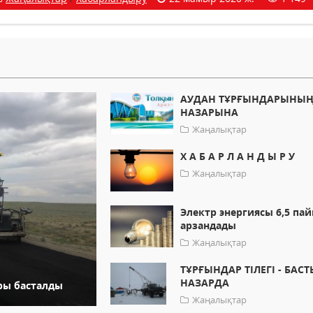
АУДАН ТҰРҒЫНДАРЫНЫ
НАЗАРЫНА
Жаңалықтар
Х А Б А Р Л А Н Д Ы Р У
Жаңалықтар
Электр энергиясы 6,5 па
арзандады
Жаңалықтар
ТҰРҒЫНДАР ТІЛЕГІ - БАСТ
НАЗАРДА
ры басталды
Жаңалықтар