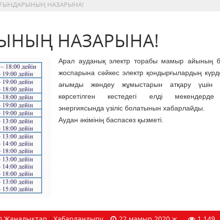
РҒЫНДАРЫНЫҢ НАЗАРЫНА!
РЫНЫҢ НАЗАРЫНА!
Арал ауданық электр торабы мамыр айының бе
жоспарына сәйкес электр қондырғылардың күрд
ағымды жөндеу жұмыстарын атқару үшін 
көрсетілген кестедегі елді мекендерде
энергиясында үзіліс болатынын хабарлайды.
Аудан әкімінің баспасөз қызметі.
Жаңалықтар
/
Хабарландыру
22 мамыр 2020 ж.
1 149