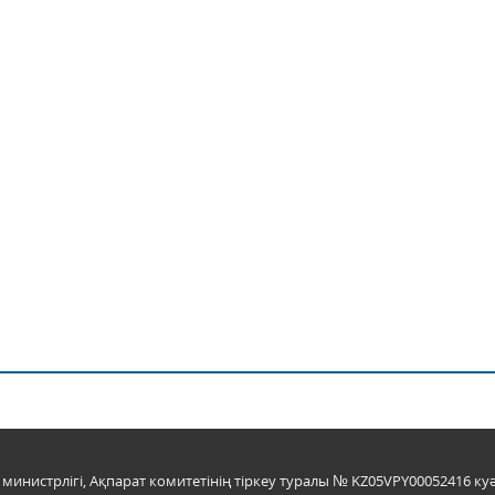
инистрлігі, Ақпарат комитетінің тіркеу туралы № KZ05VPY00052416 куә