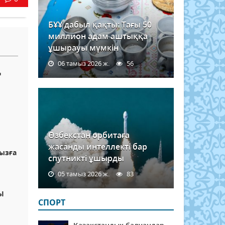
БҰҰ дабыл қақты: Тағы 50
миллион адам аштыққа
ұшырауы мүмкін
06 тамыз 2026 ж.
56
Ң
Өзбекстан орбитаға
жасанды интеллекті бар
йызға
спутникті ұшырды
05 тамыз 2026 ж.
83
Ы
СПОРТ