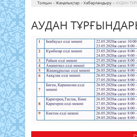
Толқын
»
Жаңалықтар
»
Хабарландыру
» АУДАН ТҰ
АУДАН ТҰРҒЫНДА