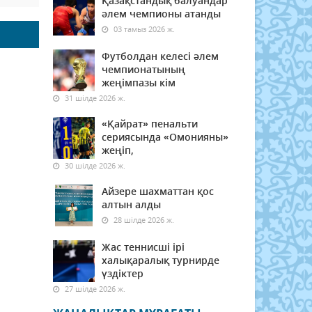
Қазақстандық балуандар
әлем чемпионы атанды
03 тамыз 2026 ж.
Футболдан келесі әлем
чемпионатының
жеңімпазы кім
31 шілде 2026 ж.
«Қайрат» пенальти
сериясында «Омонияны»
жеңіп,
30 шілде 2026 ж.
Айзере шахматтан қос
алтын алды
28 шілде 2026 ж.
Жас теннисші ірі
халықаралық турнирде
үздіктер
27 шілде 2026 ж.