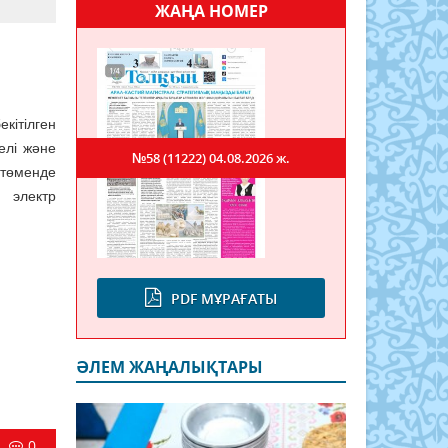
ЖАҢА НОМЕР
кітілген
елі және
№58 (11222)
04.08.2026 ж.
төменде
 электр
PDF МҰРАҒАТЫ
ӘЛЕМ ЖАҢАЛЫҚТАРЫ
0