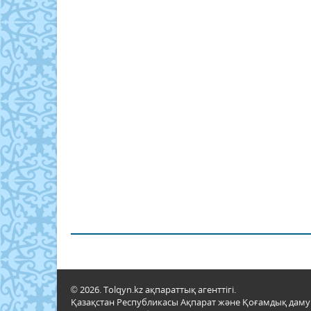
© 2026. Tolqyn.kz ақпараттық агенттігі.
Қазақстан Республикасы Ақпарат және Қоғамдық даму м