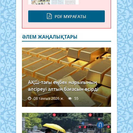
PDF МҰРАҒАТЫ
ӘЛЕМ ЖАҢАЛЫҚТАРЫ
АҚШ-тағы еңбек нарығының
әлсіреуі алтын бағасын өсірді
08 тамыз 2026 ж.
55