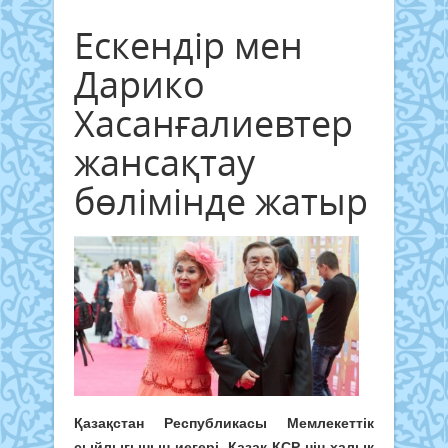
Ескендір мен
Дарико
Хасанғалиевтер
жансақтау
бөлімінде жатыр
Қазақстан Республикасы Мемлекеттік
сыйлығының иегері, Қазақ КСР-нің халық