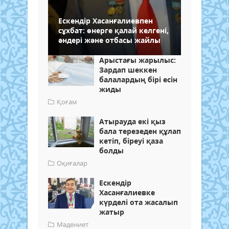
Ескендір Хасанғалиевпен
сұхбат: өнерге қалай келгені,
әндері және отбасы жайлы
Арыстағы жарылыс:
Зардап шеккен
балалардың бірі есін
жиды
Қоғам
Атырауда екі қыз
бала терезеден құлап
кетіп, біреуі қаза
болды
Оқиғалар
Ескендір
Хасанғалиевке
күрделі ота жасалып
жатыр
Мәдениет