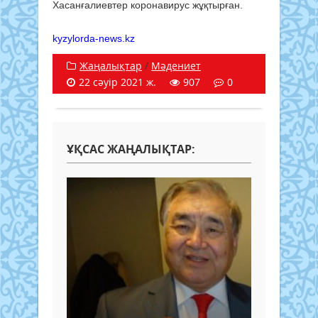
Хасанғалиевтер коронавирус жұқтырған.
kyzylorda-news.kz
Жаңалықтар
/
Мәдениет
22 сәуір 2021 ж.
907
0
ҰҚСАС ЖАҢАЛЫҚТАР: