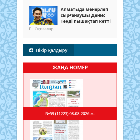
Алматыда мәнерлеп
сырғанаушы Денис
Тенді пышақтап кетті
Оқиғалар
Пікір қалдыру
ЖАҢА НОМЕР
№59 (11223)
08.08.2026 ж.