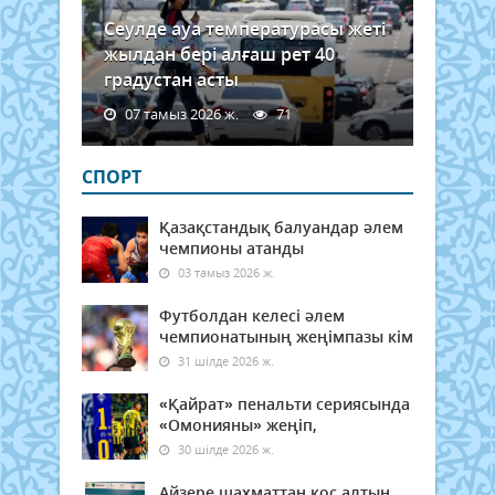
Сеулде ауа температурасы жеті
жылдан бері алғаш рет 40
градустан асты
07 тамыз 2026 ж.
71
СПОРТ
Қазақстандық балуандар әлем
чемпионы атанды
03 тамыз 2026 ж.
Футболдан келесі әлем
чемпионатының жеңімпазы кім
31 шілде 2026 ж.
«Қайрат» пенальти сериясында
«Омонияны» жеңіп,
30 шілде 2026 ж.
Айзере шахматтан қос алтын