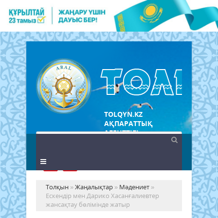
TOLQYN.KZ
АҚПАРАТТЫҚ
АГЕНТТІГІ
Толқын
»
Жаңалықтар
»
Мәдениет
»
Ескендір мен Дарико Хасанғалиевтер
жансақтау бөлімінде жатыр