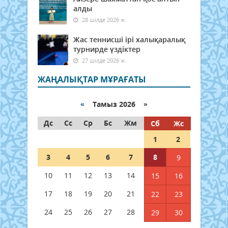
алды
28 шілде 2026 ж.
Жас теннисші ірі халықаралық
турнирде үздіктер
27 шілде 2026 ж.
ЖАҢАЛЫҚТАР МҰРАҒАТЫ
«
Тамыз 2026 »
Дс
Сс
Ср
Бс
Жм
Сб
Жс
1
2
3
4
5
6
7
8
9
10
11
12
13
14
15
16
17
18
19
20
21
22
23
24
25
26
27
28
29
30