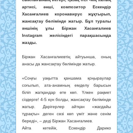
артисі, әншi, композитор Ескендір
Хасанғалиев коронавирус жұқтырып,
жансақтау бөлімінде жатыр. Бұл туралы
әншінің ұлы Біржан Хасанғалиев
Instagram желісіндегі парақшасында
жазды.
Біржан Хасанғалиевтің айтуынша, оның
анасы да жансақтау бөлімінде жатыр.
«Соңғы уақытта қаншама қоңыраулар
соғылып, ата-анамның емделу барысын
біліп жатқандар өте көп. Үлкен рақмет
сіздерге! 4-5 күн болды, жансақтау бөлімінде
жатыр. Дәрігерлер айтқан «жағдайы
тұрақты» деген сөзі көп үміт және сенім
береді», – деді Біржан Хасанғалиев.
Айта кетейік, Ескендір Дарико