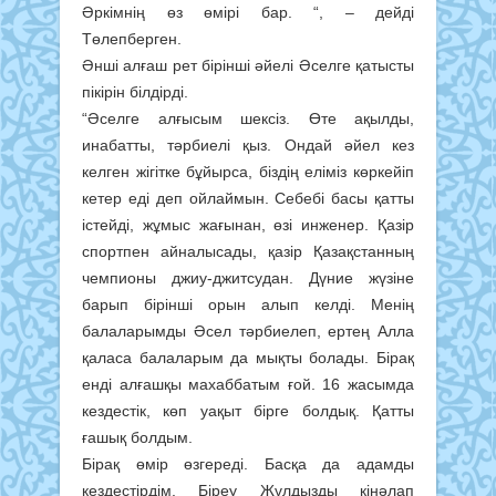
Әркімнің өз өмірі бар. “, – дейді
Төлепберген.
Әнші алғаш рет бірінші әйелі Әселге қатысты
пікірін білдірді.
“Әселге алғысым шексіз. Өте ақылды,
инабатты, тәрбиелі қыз. Ондай әйел кез
келген жігітке бұйырса, біздің еліміз көркейіп
кетер еді деп ойлаймын. Себебі басы қатты
істейді, жұмыс жағынан, өзі инженер. Қазір
спортпен айналысады, қазір Қазақстанның
чемпионы джиу-джитсудан. Дүние жүзіне
барып бірінші орын алып келді. Менің
балаларымды Әсел тәрбиелеп, ертең Алла
қаласа балаларым да мықты болады. Бірақ
енді алғашқы махаббатым ғой. 16 жасымда
кездестік, көп уақыт бірге болдық. Қатты
ғашық болдым.
Бірақ өмір өзгереді. Басқа да адамды
кездестірдім. Біреу Жұлдызды кінәлап