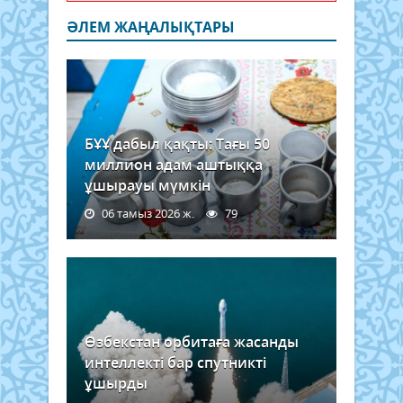
ӘЛЕМ ЖАҢАЛЫҚТАРЫ
БҰҰ дабыл қақты: Тағы 50
миллион адам аштыққа
ұшырауы мүмкін
06 тамыз 2026 ж.
79
Өзбекстан орбитаға жасанды
интеллекті бар спутникті
ұшырды