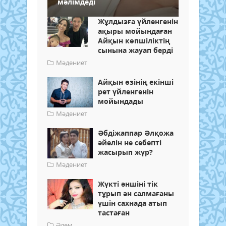
мәлімдеді
Жұлдызға үйленгенін
ақыры мойындаған
Айқын көпшіліктің
сынына жауап берді
Мәдениет
Айқын өзінің екінші
рет үйленгенін
мойындады
Мәдениет
Әбдіжаппар Әлқожа
әйелін не себепті
жасырып жүр?
Мәдениет
Жүкті әншіні тік
тұрып ән салмағаны
үшін сахнада атып
тастаған
Әлем