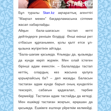
Бұл туралы
Stan.kz
ақпараттық агенттігі
“Мақпал мекен” бағдарламасына сілтеме
жасап хабарлайды.
Айқын бала-шағасын тастап кетті
дейтіндерге ренішін білдірді. Әнші екінші рет
отбасын құрғанымен, қолы қалт етсе ұл-
қызына жүгіретінін айтады.
“Бала-шағам қасымда. Ұлымды да, қызымды
да күнде көріп жүрмін. Мен олай істеген
бірінші адам емеспін. – Балаларды тастап
кеттің, олардың көз жасына қалуға
қорықпайсың ба? – деп жазады. Баласын
тастаған адам күнде барып оның күнделігін
тексеріп, сабағын қадағалап, тәрбие
бермейді. Тастаған адам тастайды да кетеді.
Мен ешкімді тастаған жоқпын, әрқашан да
қасымда. Ешкімге ештеңе үйреткім келмейді.