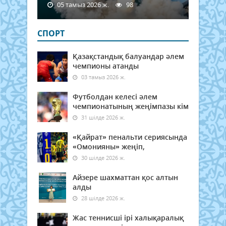
05 тамыз 2026 ж.
98
СПОРТ
Қазақстандық балуандар әлем
чемпионы атанды
03 тамыз 2026 ж.
Футболдан келесі әлем
чемпионатының жеңімпазы кім
31 шілде 2026 ж.
«Қайрат» пенальти сериясында
«Омонияны» жеңіп,
30 шілде 2026 ж.
Айзере шахматтан қос алтын
алды
28 шілде 2026 ж.
Жас теннисші ірі халықаралық