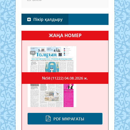
Пікір қалдыру
ЖАҢА НОМЕР
№58 (11222)
04.08.2026 ж.
PDF МҰРАҒАТЫ