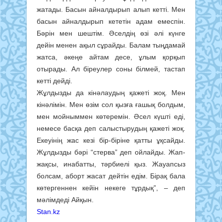
жатады. Басын айналдырып алып кетті. Мен
басын айналдырып кететін адам емеспін.
Бәрін мен шештім. Әселдің өзі әлі күнге
дейін менен ақыл сұрайды. Балам тыңдамай
жатса, әкеңе айтам десе, ұлым қорқып
отырады. Ал біреулер соны білмей, тастап
кетті дейді.
Жұлдызды да кінәлаудың қажеті жоқ. Мен
кінәлімін. Мен өзім сол қызға ғашық болдым,
мен мойныммен көтеремін. Әсел күшті еді,
немесе басқа деп салыстырудың қажеті жоқ.
Екеуінің жас кезі бір-біріне қатты ұқсайды.
Жұлдызды бәрі “стерва” деп ойлайды. Жап-
жақсы, инабатты, тәрбиелі қыз. Жауапсыз
болсам, аборт жасат дейтін едім. Бірақ бала
көтергеннен кейін некеге тұрдық”, – деп
мәлімдеді Айқын.
Stan.kz