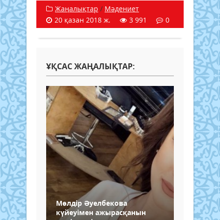
Жаңалықтар
/
Мәдениет
20 қазан 2018 ж.
3 991
0
ҰҚСАС ЖАҢАЛЫҚТАР:
Мөлдір Әуелбекова
күйеуімен ажырасқанын