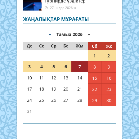
турнирде үздіктер
27 шілде 2026 ж.
ЖАҢАЛЫҚТАР МҰРАҒАТЫ
«
Тамыз 2026 »
Дс
Сс
Ср
Бс
Жм
Сб
Жс
1
2
3
4
5
6
7
8
9
10
11
12
13
14
15
16
17
18
19
20
21
22
23
24
25
26
27
28
29
30
31