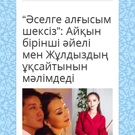
“Әселге алғысым
шексіз”: Айқын
бірінші әйелі
мен Жұлдыздың
ұқсайтынын
мәлімдеді