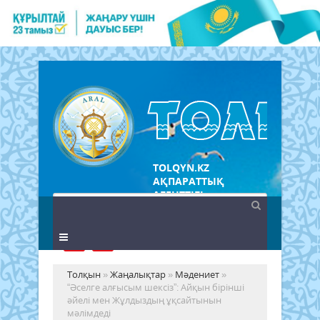
TOLQYN.KZ
АҚПАРАТТЫҚ
АГЕНТТІГІ
Толқын
»
Жаңалықтар
»
Мәдениет
»
“Әселге алғысым шексіз”: Айқын бірінші
әйелі мен Жұлдыздың ұқсайтынын
мәлімдеді