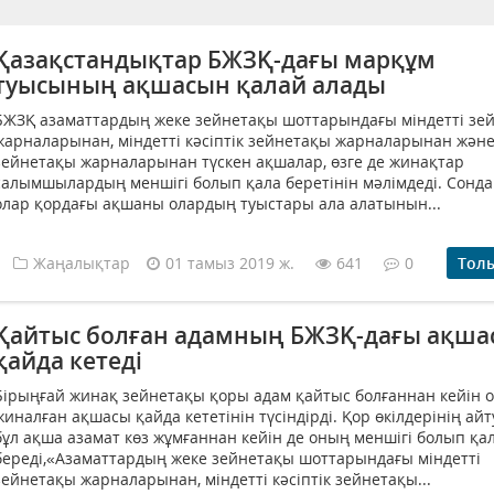
Қазақстандықтар БЖЗҚ-дағы марқұм
туысының ақшасын қалай алады
БЖЗҚ азаматтардың жеке зейнетақы шоттарындағы міндетті зе
жарналарынан, міндетті кәсіптік зейнетақы жарналарынан және 
зейнетақы жарналарынан түскен ақшалар, өзге де жинақтар
салымшылардың меншігі болып қала беретінін мәлімдеді. Сонда
олар қордағы ақшаны олардың туыстары ала алатынын...
Жаңалықтар
01 тамыз 2019 ж.
641
0
Тол
Қайтыс болған адамның БЖЗҚ-дағы ақша
қайда кетеді
Бірыңғай жинақ зейнетақы қоры адам қайтыс болғаннан кейін 
жиналған ақшасы қайда кететінін түсіндірді. Қор өкілдерінің ай
бұл ақша азамат көз жұмғаннан кейін де оның меншігі болып қа
береді,«Азаматтардың жеке зейнетақы шоттарындағы міндетті
зейнетақы жарналарынан, міндетті кәсіптік зейнетақы...