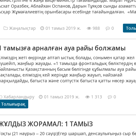
министрлігіне 4 жаңа вице-министр тағайындалды. Марат Нұрғ
Асхат Оразбек, Аблайхан Оспанов, Дарын Тұяқов сынды азаматт
Асқар Жұмағалиевтің орынбасары есебінде тағайындалған. «Мар
Жаңалықтар
01 тамыз 2019 ж.
988
0
Тол
1 тамызға арналған ауа райы болжамы
Еліміздің жеті өңірінде аптап ыстық болады, сонымен қатар жел
күшейіп, жаңбыр жауады. «1 тамызда фронтальдық бөліктердің ө
байланысты Қазақстанның басым бөлігінде құбылмалы ауа рай
сақталады, еліміздің кей жеріңде жаңбыр жауып, найзағай
жарқылдайды, батыста және солтүстік батыста қатты нөсер жауад
Хабарландыру
01 тамыз 2019 ж.
1 313
0
Толығырақ
ЖҰЛДЫЗ ЖОРАМАЛ: 1 ТАМЫЗ
Тоқты (21 наурыз – 20 сәуір)Егер шаршап, денсаулығыңыз сыр б