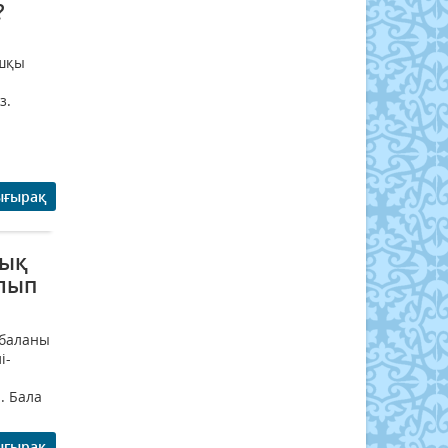
?
ашқы
з.
ығырақ
дық
олып
 баланы
і-
. Бала
ығырақ