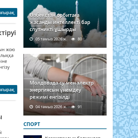
ығырақ
Өзбекстан орбитаға
жасанды интеллекті бар
спутникті ұшырды
тіруі
05 тамыз 2026 ж.
80
ғын жою
алыққа
ріне
нгізу
Молдовада су мен электр
ығырақ
энергиясын үнемдеу
режимі енгізілді
04 тамыз 2026 ж.
91
ы
СПОРТ
і