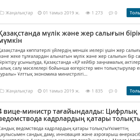
Жаңалықтар
01 тамыз 2019 ж.
1 273
0
Тол
Қазақстанда мүлік және жер салығын бірік
мүмкін
Қазақстанда көппәтерлі үйлердің меншік иелері үшін жер салы
және жеке тұлғалардан алынатын мүлік және жер салығын бір с
біріктіру ұсынылуда, Қазақстанда «ҚР кейбір заңнамалық актіле
салық салу мәселелері бойынша өзгерістер мен толықтырулар е
туралы» Ұлттық экономика министрлігі...
Жаңалықтар
01 тамыз 2019 ж.
1 835
0
Тол
4 вице-министр тағайындалды: Цифрлық
ведомствода кадрлардың қатары толықт
Сандық ведомствода кадрлардың қатары толықтыҮкіметтің
қаулысымен сандық даму, инновация және аэроғарыш өнеркәсіб