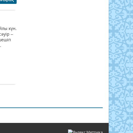
йлы күн.
сәуір –
шешіп
.