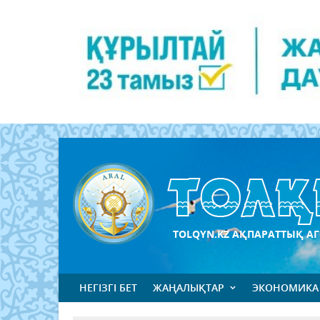
TOLQYN.KZ АҚПАРАТТЫҚ АГ
НЕГІЗГІ БЕТ
ЖАҢАЛЫҚТАР
ЭКОНОМИКА