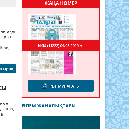
ЖАҢА НОМЕР
йнетақы
ерікті
№58 (11222)
04.08.2026 ж.
й-ақ,
ығырақ
PDF МҰРАҒАТЫ
сы
оның
ӘЛЕМ ЖАҢАЛЫҚТАРЫ
туынша,
ла