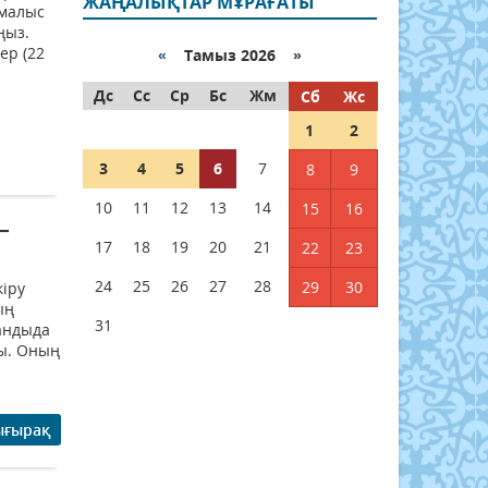
ЖАҢАЛЫҚТАР МҰРАҒАТЫ
емалыс
ңыз.
ер (22
«
Тамыз 2026 »
Дс
Сс
Ср
Бс
Жм
Сб
Жс
1
2
3
4
5
6
7
8
9
10
11
12
13
14
15
16
–
17
18
19
20
21
22
23
24
25
26
27
28
29
30
іру
ың
31
андыда
ты. Оның
ығырақ