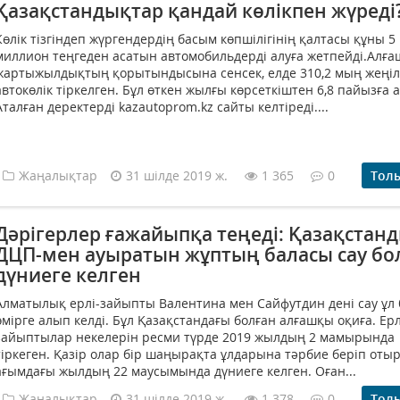
Қазақстандықтар қандай көлікпен жүреді
Көлік тізгіндеп жүргендердің басым көпшілігінің қалтасы құны 5
миллион теңгеден асатын автомобильдерді алуға жетпейді.Алғ
жартыжылдықтың қорытындысына сенсек, елде 310,2 мың жеңіл
автокөлік тіркелген. Бұл өткен жылғы көрсеткіштен 6,8 пайызға а
Аталған деректерді kazautoprom.kz сайты келтіреді....
Жаңалықтар
31 шілде 2019 ж.
1 365
0
Тол
Дәрігерлер ғажайыпқа теңеді: Қазақстан
ДЦП-мен ауыратын жұптың баласы сау б
дүниеге келген
Алматылық ерлі-зайыпты Валентина мен Сайфутдин дені сау ұл
өмірге алып келді. Бұл Қазақстандағы болған алғашқы оқиға. Ерл
зайыптылар некелерін ресми түрде 2019 жылдың 2 мамырында
тіркеген. Қазір олар бір шаңырақта ұлдарына тәрбие беріп отыр
ағымдағы жылдың 22 маусымында дүниеге келген. Оған...
Жаңалықтар
31 шілде 2019 ж.
1 378
0
Тол