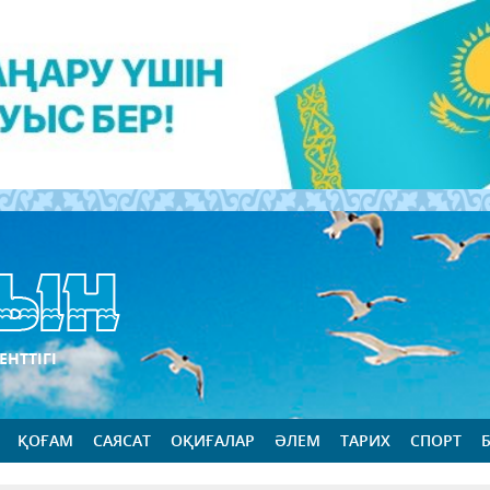
ЕНТТІГІ
ҚОҒАМ
САЯСАТ
ОҚИҒАЛАР
ӘЛЕМ
ТАРИХ
СПОРТ