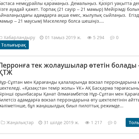
бастаса немқұрайлы қарамаңыз. Демалыңыз. Қазіргі уақытта д
сізге ауадай қажет. Торпақ (21 сәуір – 21 мамыр) Мейірімді болы
Айналаңыздағы адамдарға ақша емес, жылулық сыйлаңыз. Егізд
мамыр – 21 маусым) Мәселелер болса шешіңіз....
Хабарландыру
01 тамыз 2019 ж.
5 294
0
Толығырақ
Перронға тек жолаушылар өтетін болады 
ҚТЖ
Нұр-Сұлтан мен Қарағанды қалаларында вокзал перрондарына к
шектеледі. «Қазақстан темір жолы» ҰК» АҚ Басқарма төрағасын
бірінші орынбасары Қанат Әлмағамбетов Нұр-Сұлтан мен Қарағ
билетсіз адамдарға вокзал перрондарына өту шектелетінін айт
мәліметінше, бұл жаңашылдық биыл пилоттық режимде...
Жаңалықтар
31 шілде 2019 ж.
1 217
0
Тол