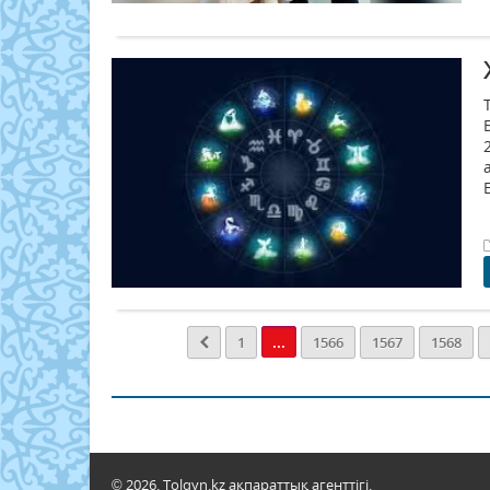
...
1
1566
1567
1568
© 2026. Tolqyn.kz ақпараттық агенттігі.