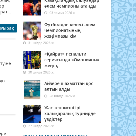
ожин,
Қазақстандық балуандар
ар
әлем чемпионы атанды
ат...
03 тамыз 2026 ж.
Футболдан келесі әлем
ығырақ
чемпионатының
жеңімпазы кім
31 шілде 2026 ж.
«Қайрат» пенальти
сериясында «Омонияны»
туіне
жеңіп,
ы
30 шілде 2026 ж.
ы....
Айзере шахматтан қос
алтын алды
28 шілде 2026 ж.
Жас теннисші ірі
халықаралық турнирде
үздіктер
27 шілде 2026 ж.
ере