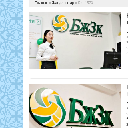
Толқын
»
Жаңалықтар
» Бет 1570