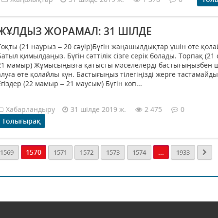
ЖҰЛДЫЗ ЖОРАМАЛ: 31 ШІЛДЕ
Тоқты (21 наурыз – 20 сәуір)Бүгін жаңашылдықтар үшін өте қола
Батыл қимылдаңыз. Бүгін сәттілік сізге серік болады. Торпақ (21 
21 мамыр) Жұмысыңызға қатысты мәселелерді бастығыңызбен 
алуға өте қолайлы күн. Бастығыңыз тілегіңізді жерге тастамайды
Егіздер (22 мамыр – 21 маусым) Бүгін көп...
Хабарландыру
31 шілде 2019 ж.
2 475
0
Толығырақ
1570
...
1569
1571
1572
1573
1574
1933