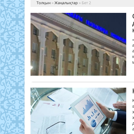
Толқын
»
Жаңалықтар
» Бет 2