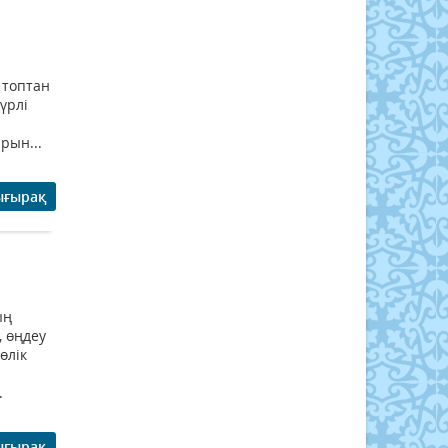
 топтан
үрлі
рын...
ығырақ
ың
, өңдеу
өлік
ы
.
ығырақ