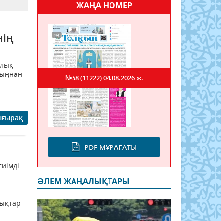
ЖАҢА НОМЕР
нің
алық
мыңнан
№58 (11222)
04.08.2026 ж.
ығырақ
PDF МҰРАҒАТЫ
иімді
ӘЛЕМ ЖАҢАЛЫҚТАРЫ
лықтар