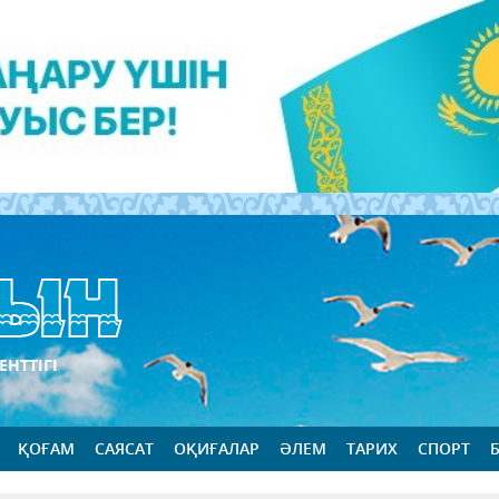
ЕНТТІГІ
ҚОҒАМ
САЯСАТ
ОҚИҒАЛАР
ӘЛЕМ
ТАРИХ
СПОРТ