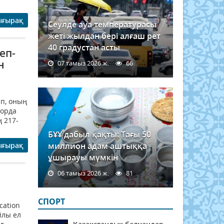
ығырақ
Сеулде ауа температурасы
жеті жылдан бері алғаш рет
40 градустан асты
еп-
н
07 тамыз 2026 ж.
66
п, оның
лорда
 217-
БҰҰ дабыл қақты: Тағы 50
ығырақ
миллион адам аштыққа
ұшырауы мүмкін
06 тамыз 2026 ж.
81
СПОРТ
cation
йлы ел