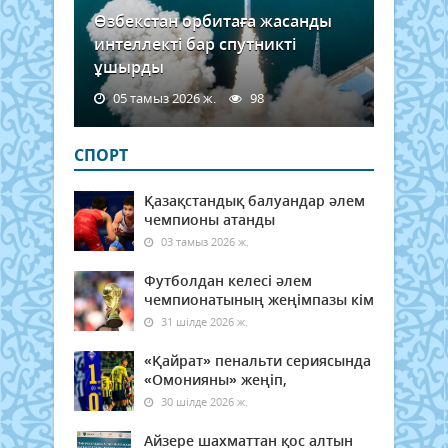
Өзбекстан орбитаға жасанды
интеллекті бар спутникті
ұшырды
05 тамыз 2026 ж.
98
СПОРТ
Қазақстандық балуандар әлем
чемпионы атанды
03 тамыз 2026 ж.
Футболдан келесі әлем
чемпионатының жеңімпазы кім
31 шілде 2026 ж.
«Қайрат» пенальти сериясында
«Омонияны» жеңіп,
30 шілде 2026 ж.
Айзере шахматтан қос алтын