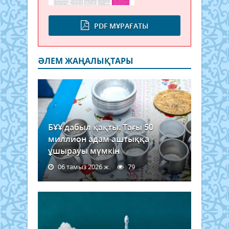
PDF МҰРАҒАТЫ
ӘЛЕМ ЖАҢАЛЫҚТАРЫ
БҰҰ дабыл қақты: Тағы 50
миллион адам аштыққа
ұшырауы мүмкін
06 тамыз 2026 ж.
79