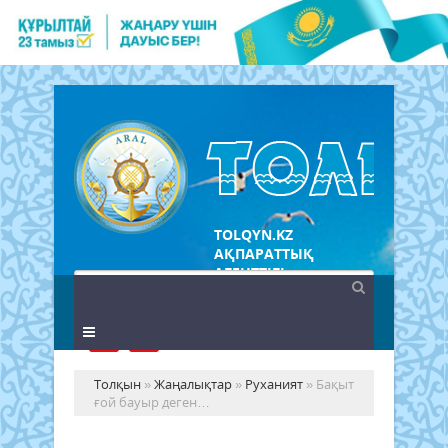
TOLQYN.KZ
АҚПАРАТТЫҚ
АГЕНТТІГІ
Толқын
»
Жаңалықтар
»
Руханият
» Бақыт
ғой бауыр деген…