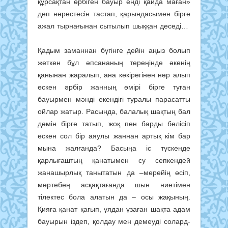
құрсақтан өрбіген бауыр енді қайда маған»
деп нәрестесін тастап, қарындасымен бірге
ажал тырнағынан сытылып шыққан деседі…
Қадым заманнан бүгінге дейін аңыз болып
жеткен бұл әпсананың тереңінде әкенің
қанынан жаралып, ана көкірегінен нәр алып
өскен әрбір жанның өмірі бірге туған
бауырмен мәнді екендігі туралы парасатты
ойлар жатыр. Расында, балалық шақтың бал
дәмін бірге татып, жоқ пен барды бөлісіп
өскен сол бір аяулы жаннан артық кім бар
мына жалғанда? Басыңа іс түскенде
қарлығаштың қанатымен су сепкендей
жанашырлық танытатын да –мерейің өсіп,
мәртебең асқақтағанда шын ниетімен
тілектес бола алатын да – осы жақының.
Қияға қанат қағып, ұядан ұзаған шақта адам
бауырын іздеп, қолдау мен демеуді солард­