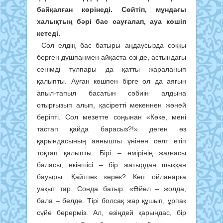
байқалған көрінеді. Сөйтіп, мұндағы
халықтың бәрі бас сауғалап, ауа көшіп
кетеді.
Сол елдің бас батыры аңдаусызда соққы
берген дұшпанмен айқаста өзі де, астындағы
сенімді тұлпары да қатты жараланып
қалыпты. Ауған көшпен бірге ол да аяғын
апыл-тапыл басатын сәбиін алдына
отырғызып алып, қасіретті мекеннен жөней
беріпті. Сол мезетте соңынан «Көке, мені
тастап қайда барасыз?!» деген өз
қарындасының аянышты үнінен селт етіп
тоқтап қалыпты. Бірі – өмірінің жалғасы
баласы, екіншісі – бір жатырдан шыққан
бауыры. Қайтпек керек? Көп ойланарға
уақыт тар. Сонда батыр: «Әйел – жолда,
бала – белде. Тірі болсақ жар құшып, ұрпақ
сүйе берерміз. Ал, өзіңдей қарындас, бір