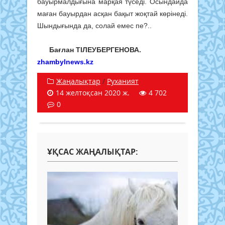
бауырмалдығына марқая түседі. Осындайда
маған бауырдан асқан бақыт жоқтай көрінеді.
Шындығында да, солай емес пе?..
Бағлан ТІЛЕУБЕРГЕНОВА.
zhambylnews.kz
Жаңалықтар
/
Руханият
14 желтоқсан 2020 ж.
4 702
0
ҰҚСАС ЖАҢАЛЫҚТАР: