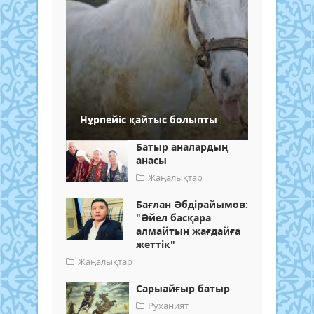
Нұрпейіс қайтыс болыпты
Батыр аналардың
анасы
Жаңалықтар
Бағлан Әбдірайымов:
"Әйел басқара
алмайтын жағдайға
жеттік"
Жаңалықтар
Сарыайғыр батыр
Руханият