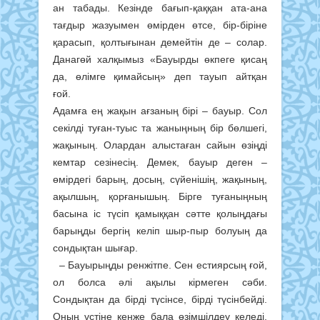
ан табады. Кезінде бағып-қаққан ата-ана
тағдыр жазуымен өмір­ден өтсе, бір-біріне
қарасып, қолтығынан демейтін де – солар.
Данагөй халқымыз «Бауырды өкпеге қисаң
да, өлімге қимайсың» деп тауып айтқан
ғой.
Адамға ең жақын ағзаның бірі – бауыр. Сол
секілді туған-туыс та жаныңның бір бөлшегі,
жақының. Олардан алыстаған сайын өзіңді
кемтар сезінесің. Демек, бауыр деген –
өмірдегі барың, досың, сүйенішің, жақының,
ақылшың, қорғанышың. Бірге туғаныңның
басына іс түсіп қамыққан сәтте қолыңдағы
барыңды бергің келіп шыр-пыр болуың да
сондықтан шығар.
– Бауырыңды ренжітпе. Сен естиярсың ғой,
ол болса әлі ақылы кірмеген сәби.
Сондықтан да бірді түсінсе, бірді түсінбейді.
Оның үстіне кенже бала өзімшілдеу келеді.