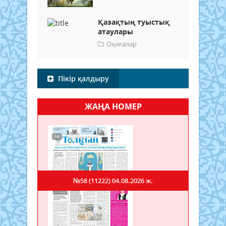
Қазақтың туыстық
атаулары
Оқиғалар
Пікір қалдыру
ЖАҢА НОМЕР
№58 (11222)
04.08.2026 ж.