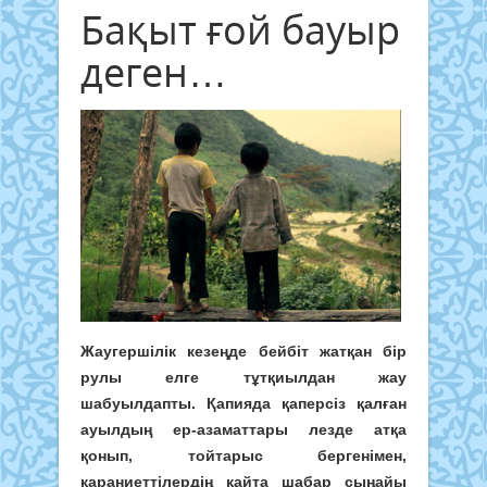
Бақыт ғой бауыр
деген…
Жаугершілік кезеңде бейбіт жатқан бір
рулы елге тұтқиылдан жау
шабуылдапты. Қапияда қаперсіз қалған
ауылдың ер-азаматтары лезде атқа
қонып, тойтарыс бергенімен,
қараниеттілердің қайта шабар сыңайы