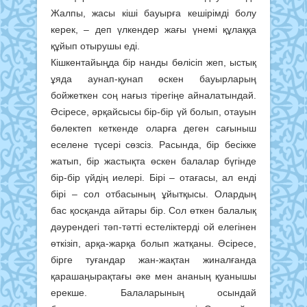
Жалпы, жасы кіші бауырға кешірімді болу
керек, – деп үлкендер жағы үнемі құлаққа
құйып отырушы еді.
Кішкентайыңда бір нанды бөлісіп жеп, ыстық
ұяда аунап-қунап өскен бауырларың
бойжеткен соң нағыз тірегіңе айналатындай.
Әсіресе, әрқайсысы бір-бір үй болып, отауын
бөлектеп кеткенде оларға деген сағыныш
еселене түсері сөзсіз. Расында, бір бесікке
жатып, бір жастықта өскен балалар бүгінде
бір-бір үйдің иелері. Бірі – отағасы, ал енді
бірі – сол отбасының ұйытқысы. Олардың
бас қосқанда айтары бір. Сол өткен балалық
дәурендегі тәп-тәтті естеліктерді ой елегінен
өткізіп, арқа-жарқа болып жатқаны. Әсіресе,
бірге туғандар жан-жақтан жиналғанда
қарашаңырақтағы әке мен ананың қуанышы
ерекше. Балаларының осындай