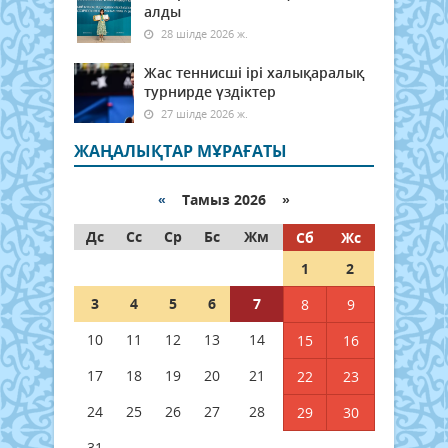
алды
28 шілде 2026 ж.
Жас теннисші ірі халықаралық
турнирде үздіктер
27 шілде 2026 ж.
ЖАҢАЛЫҚТАР МҰРАҒАТЫ
«
Тамыз 2026 »
Дс
Сс
Ср
Бс
Жм
Сб
Жс
1
2
3
4
5
6
7
8
9
10
11
12
13
14
15
16
17
18
19
20
21
22
23
24
25
26
27
28
29
30
31