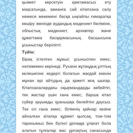
қызмет көрсетуін қамтамасыз ету
мақсатында, заманға сай кітапхана салу
немесе мекемені басқа ыңғайлы ғимаратқа
көшіру жөнінде аудандық мәдениет бөліміне,
облыстық мәдениет, архивтер және
құжаттама басқармасының басшысына
ұсыныстар беріліпті.
Түйін:
Бірақ істелген жұмыс ұсыныспен емес,
нәтижемен көрінеді. Рухани жұтаңдық ұлттың
келешегіне кедергі болатын жағдай екенін
мұнан әрі айтудың да қажеті жоқ шығар.
Кітапханалардағы оқырмандарды көбейтіп,
тек жастар үшін ғана емес, барша кітап
сүйер қауымды қуанышқа бөлейтіні даусыз.
Тек ол ғана емес, білімнің қайнар көзіне
айналған кітапқа құрмет қылсақ, том-том
тарихымыз бен бүгінгі ұрпаққа ұлағат бола
алатын тұлғалар жас ұрпақтың санасында