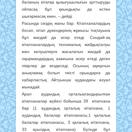
баланың кітапқа қызығушылығын арттыруды
ойласақ бұл қиындықты да естен
шығармасақ екен, – дейді.
Расында сөздің жаны бар. Кітапханалардың
босап, кітап дүкендерінің жұмысы тоқтауына
бұл жағдай да әсер етеді. Сондай-ақ
кітапханалардың техникалық жабдықталуы
мен келушілерге жасалатын жағдай да
оқырмандардың азаюына әсер етеді деген
пікірлер де кездеседі. Осының ақиқатын
анықтамақ болып тиісті орындарға да
хабарластық. Айтуынша аудандағы ахуал
мынадай.
Арал аудандық орталықтандырылған
кітапханалар жүйесі бойынша 39 кітапхана
бар (1 аудандық орталық кітапхана, 1
аудандық балалар кітапханасы,1 қалалық
балалар кітапханасы, 3 қалалық кітапхана,
33 ауылдық кітапхана). Бүгінде бұл