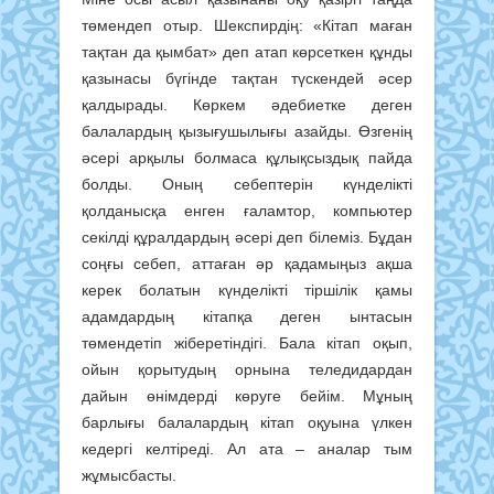
төмендеп отыр. Шекспирдің: «Кітап маған
тақтан да қымбат» деп атап көрсеткен құнды
қазынасы бүгінде тақтан түскендей әсер
қалдырады. Көркем әдебиетке деген
балалардың қызығушылығы азайды. Өзгенің
әсері арқылы болмаса құлықсыздық пайда
болды. Оның себептерін күнделікті
қолданысқа енген ғаламтор, компьютер
секілді құралдардың әсері деп білеміз. Бұдан
соңғы себеп, аттаған әр қадамыңыз ақша
керек болатын күнделікті тіршілік қамы
адамдардың кітапқа деген ынтасын
төмендетіп жіберетіндігі. Бала кітап оқып,
ойын қорытудың орнына теледидардан
дайын өнімдерді көруге бейім. Мұның
барлығы балалардың кітап оқуына үлкен
кедергі келтіреді. Ал ата – аналар тым
жұмысбасты.