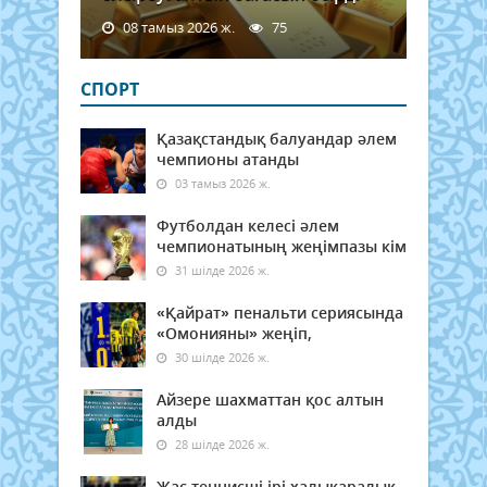
08 тамыз 2026 ж.
75
СПОРТ
Қазақстандық балуандар әлем
чемпионы атанды
03 тамыз 2026 ж.
Футболдан келесі әлем
чемпионатының жеңімпазы кім
31 шілде 2026 ж.
«Қайрат» пенальти сериясында
«Омонияны» жеңіп,
30 шілде 2026 ж.
Айзере шахматтан қос алтын
алды
28 шілде 2026 ж.
Жас теннисші ірі халықаралық