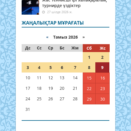
турнирде үздіктер
27 шілде 2026 ж.
ЖАҢАЛЫҚТАР МҰРАҒАТЫ
«
Тамыз 2026 »
Дс
Сс
Ср
Бс
Жм
Сб
Жс
1
2
3
4
5
6
7
8
9
10
11
12
13
14
15
16
17
18
19
20
21
22
23
24
25
26
27
28
29
30
31