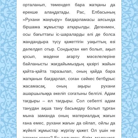
орталанып, төмендеп бара жатқаны да
ерекше алаңдатады. Рас, Елбасының
«Рухани жаңғыру» бағдарламасы аясында
біршама жұмыстар атқарылды. Дегенмен,
осы бағыттағы іс-шараларды әлі де болса
жандандыра түсу қажеттігін уақыттың өзі
дәлелдеп отыр. Сондықтан көп болып, ақыл
қосып, мәдени ағарту мәселелеріне
байланысты жағдайымыздың қазіргі жайын
қайта-қайта таразылап, оның қайда бара
жатқанын бағдарлап, соған сәйкес бетбұрыс
жасамасақ, оның ақыры рухани
ашаршылыққа әкеліп соғатыны белгілі. Адам
тағдыры – ел тағдыры. Сол себепті адам
танудан ақша тану басымдау болып тұрған
мына заманда оның материалдық жағын
ғана емес, рухани жағын да ойлап, ойлы да
жүйелі жұмыстар жүргізу қажет. Ол үшін не
істемек керек? Ең алдымен, білім, мәдениет,