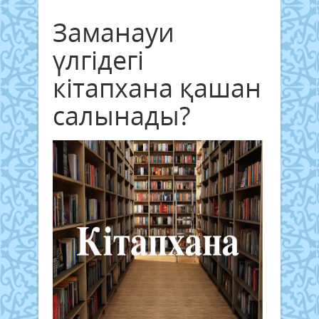
Заманауи
үлгідегі
кітапхана қашан
салынады?