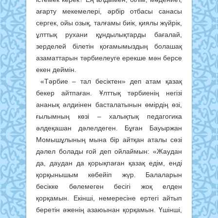
ағарту мекемелері, әрбір отбасы санасы
сергек, ойы озық, талғамы биік, қиялы жүйрік,
ұлттық рухани құндылықтарды бағалай,
зерделей білетін қоғамымыздың болашақ
азаматтарын тәрбиелеуге ерекше мән берсе
екен деймін.
«Тәрбие – тал бесіктен» деп атам қазақ
бекер айтпаған. Ұлттық тәрбиенің негізі
ананық әлдиінен басталатынын өмірдің өзі,
ғылымның көзі – халықтық педагогика
әлдеқашан дәлелдеген. Бұған Бауыржан
Момышұлының мына бір айтқан аталы сөзі
дәлел болады ғой деп ойлаймын: «Жаудан
да, даудан да қорықпаған қазақ едім, енді
қорқынышым көбейіп жүр. Балаларын
бесікке бөлемеген бесігі жоқ елден
қорқамын. Екінші, немересіне ертегі айтып
беретін әженің азаюынан қорқамын. Үшінші,