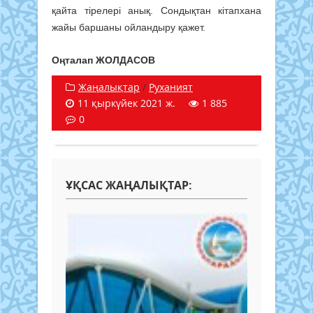
қайта тірелері анық. Сондықтан кітапхана
жайы баршаны ойландыру қажет.
Оңталап ЖОЛДАСОВ
Жаңалықтар
/
Руханият
11 қыркүйек 2021 ж.
1 885
0
ҰҚСАС ЖАҢАЛЫҚТАР: