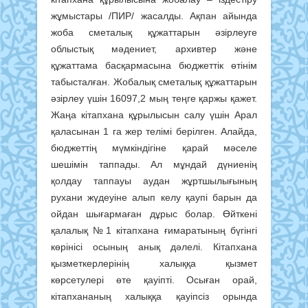
жұмыстары /ПИР/ жасалды. Ақпан айында
жоба сметалық құжаттарын әзірлеуге
облыстық мәдениет, архивтер және
құжаттама басқармасына бюджеттік өтінім
табысталған. Жобалық сметалық құжаттарын
әзірлеу үшін 16097,2 мың теңге қаржы қажет.
Жаңа кітапхана құрылысын салу үшін Арал
қаласынан 1 га жер телімі берілген. Алайда,
бюджеттің мүмкіндігіне қарай мәселе
шешімін таппады. Ал мұндай дүниенің
қолдау таппауы аудан жұртшылығының
рухани жүдеуіне алып келу қаупі барын да
ойдан шығармаған дұрыс болар. Өйткені
қалалық №1 кітапхана ғимаратының бүгінгі
көрінісі осының анық дәлелі. Кітапхана
қызметкерлерінің халыққа қызмет
көрсетулері өте қауіпті. Осыған орай,
кітапхананың халыққа қауіпсіз орында