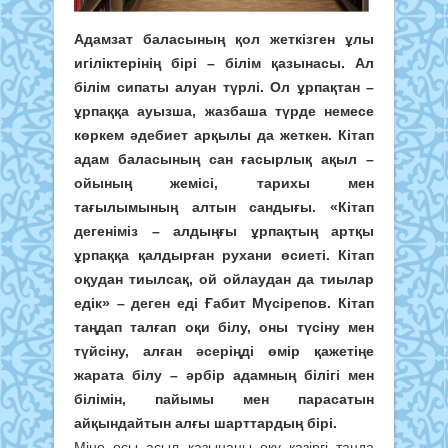
Адамзат баласының қол жеткізген ұлы
игіліктерінің бірі – білім қазынасы. Ал
білім сипаты алуан түрлі. Ол ұрпақтан –
ұрпаққа ауызша, жазбаша түрде немесе
көркем әдебиет арқылы да жеткен.
Кітап
адам баласының сан ғасырлық ақыл –
ойының жемісі, тарихы мен
тағылымының алтын сандығы. «Кітап
дегеніміз – алдыңғы ұрпақтың артқы
ұрпаққа қалдырған рухани өсиеті. Кітап
оқудан тиылсақ, ой ойлаудан да тиылар
едік»
–
деген еді Ғабит Мүсірепов. Кітап
таңдап талғап оқи білу, оны түсіну мен
түйсіну, алған әсеріңді өмір қажетіңе
жарата білу – әрбір адамның білігі мен
білімін, пайымы мен парасатын
айқындайтын алғы шарттардың бірі.
Міне осы асыл қазынаны оқу қазіргі таңда