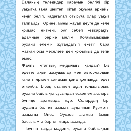
Баланың теледидар қарауын белгілі бір
уақытқа ғана шектеп, кітап оқуына арнайы
көңіл бөліп, қадағалап отыруға олар уақыт
таппайды. Әрине, мұны жауап деуге де келе
қоймас, өйткені, бұл себеп көзіқарақты
адамның бәріне мәлім. Қоғамымыздың
рухани әлемін жұтаңдатып әкетіп бара
жатқан осы мәселеге ден қоюымыз да тегін
емес.
Жалпы кітаптың құндылығы қандай? Біз
әдетте ақын жазушылар мен авторлардың
ғана пікірімен санасып қана қоятынды әдет
еткенбіз. Бірақ кітаппен ақыл толыстырып,
рухани байлыққа сусындап өскен ел ағалары
бүгінде арамызда жүр. Солардың бірі
ауданға белгілі азамат, ауданның Құрметті
азаматы Әнес Әуезов ағамыз біздің
басылымға берген мақаласында:
– Бүгінгі таңда мәдени, рухани байлықтың