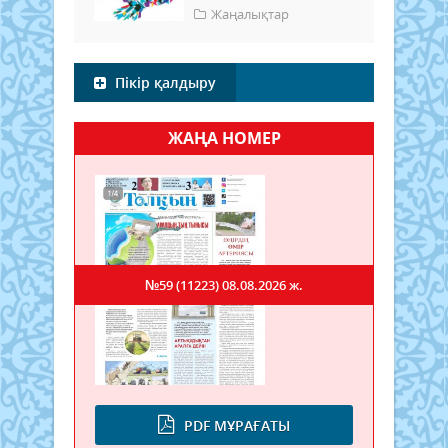
Жаңалықтар
Пікір қалдыру
ЖАҢА НОМЕР
№59 (11223)
08.08.2026 ж.
PDF МҰРАҒАТЫ