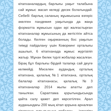
кітапханалардың барлығы уақыт талабына
сай жұмыс жасап келеді десек болатындай.
Себебі барлық саланың жұымысына өзгеріс
әкелген пандемия уақытында да жаңа
форматта жұмысын одан әрі жалғастырған
кітапханалар жұмысының да жетістігін айтса
болады. Келген оқырманның бос уақытын
тиімді пайдалану үшін Коворкинг орталығы
ашылып, 6 кітапханада жұмыс жүргізіліп
жатыр. Мұнан бөлек түрлі жобалар жасалған.
Бірақ бұл барлығы бірдей талапқа сай деуге
келмейді. Мәселен аудандық орталық
кітапхана, қалалық №1 кітапхана, орталық
балалар кітапханасы, қалалық №3
кітапханалар 2014 жылы апатты деп
танылған. Сараптама қорытындысында
қайта салу қажет деп көрсетілген. Арал
ауданындағы 200 мың кітап қорына арналған
кітапхана құрылысына жобалау – іздестіру