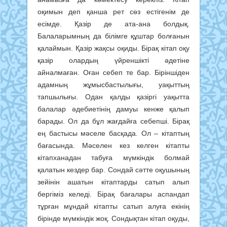
оқимын деп қанша рет сөз естігенім де
есімде. Қазір де ата-ана болдық.
Балаларымның да білімге құштар болғанын
қалаймын. Қазір жақсы оқиды. Бірақ кітап оқу
қазір олардың үйреншікті әдетіне
айналмаған. Оған себеп те бар. Біріншіден
адамның жұмысбастылығы, уақыттың
тапшылығы. Одан қалды қазіргі уақытта
балалар әдебиетінің дамуы кенже қалып
барады. Ол да бұл жағдайға себепші. Бірақ
ең бастысы мәселе басқада. Ол – кітаптың
бағасында. Мәселен кез келген кітапты
кітапханадан табуға мүмкіндік болмай
қалатын кездер бар. Сондай сәтте оқушының
зейінін ашатын кітаптарды сатып алып
бергіміз келеді. Бірақ бағалары аспандап
тұрған мұндай кітапты сатып алуға екінің
бірінде мүмкіндік жоқ. Сондықтан кітап оқуды,