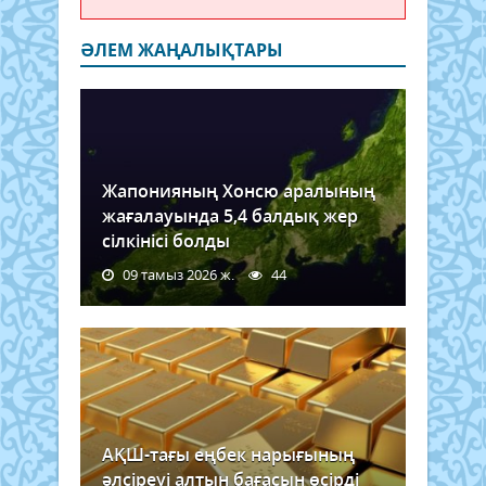
ӘЛЕМ ЖАҢАЛЫҚТАРЫ
Жапонияның Хонсю аралының
жағалауында 5,4 балдық жер
сілкінісі болды
09 тамыз 2026 ж.
44
АҚШ-тағы еңбек нарығының
әлсіреуі алтын бағасын өсірді