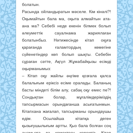
болатын.
Расында ойландыратын мәселе. Кім кінәлі?!
Оқымайтын бала ма, оқыта алмайтын ата-
ана ма? Себебі неде екенін білмек болып
әлеуметтік сауалнама жариялаған
болатынбыз. Нәтижесінде кітап оқуға
қарағанда ғаламтордың көмегіне
сүйенетіндер көп болып шықты. Себебін
сұраған сәтте, Ақгүл Жұмабайқызы есімді
оқырманымыз:
– Кітап оқу жайлы әңгіме қозғала қалса
балалығым еріксіз есіме оралады. Баланың
басты міндеті білім алу, сабақ оқу емес пе?!
Сондықтан болар, мұғалімдеріміздің
тапсырмасын орындағанша асығатынмын.
Кітапхана жағалап, тапсырманы орындаушы
едім. Осылайша кітапқа деген
қызығушылығым артты. Қыз бала болған соң
анамызға да көмектесу керекпіз. Кітап