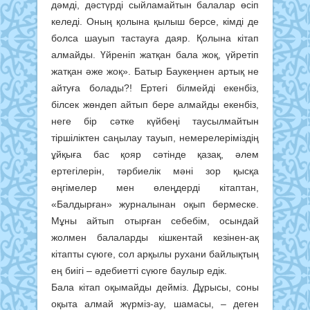
дәмді, дәстүрді сыйламайтын балалар өсіп
келеді. Оның қолына қылыш берсе, кімді де
болса шауып тастауға даяр. Қолына кітап
алмайды. Үйреніп жатқан бала жоқ, үйретіп
жатқан әже жоқ». Батыр Баукеңнен артық не
айтуға болады?! Ертегі білмейді екенбіз,
білсек жөндеп айтып бере алмайды екенбіз,
неге бір сәтке күйбеңі таусылмайтын
тіршіліктен саңылау тауып, немерелеріміздің
ұйқыға бас қояр сәтінде қазақ, әлем
ертегілерін, тәрбиелік мәні зор қысқа
әңгімелер мен өлеңдерді кітаптан,
«Балдырған» журналынан оқып бермеске.
Мұны айтып отырған себебім, осындай
жолмен балаларды кішкентай кезінен-ақ
кітапты сүюге, сол арқылы рухани байлықтың
ең биігі – әдебиетті сүюге баулыр едік.
Бала кітап оқымайды дейміз. Дұрысы, соны
оқыта алмай жүрміз-ау, шамасы, – деген