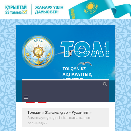
TOLQYN.KZ
АҚПАРАТТЫҚ
АГЕНТТІГІ
Толқын
»
Жаңалықтар
»
Руханият
»
Заманауи үлгідегі кітапхана қашан
салынады?