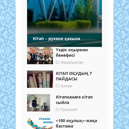
Кітап – рухани қазына
Үздік оқырман
бенефисі
Жаңалықтар
КІТАП ОҚУДЫҢ 7
ПАЙДАСЫ
Қоғам
Кітапханаға кітап
сыйла
Руханият
«100 оқулық»-жаңа
бастама