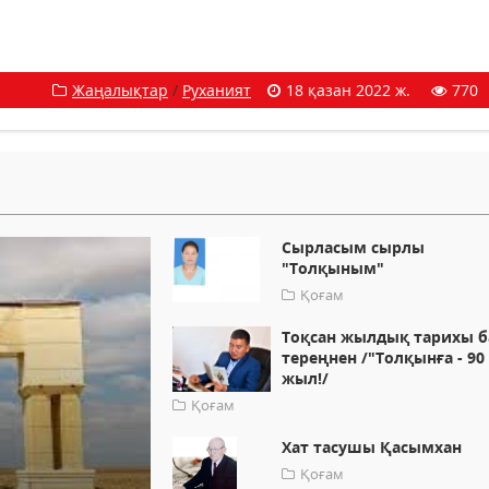
Жаңалықтар
/
Руханият
18 қазан 2022 ж.
770
Сырласым сырлы
"Толқыным"
Қоғам
Тоқсан жылдық тарихы б
тереңнен /"Толқынға - 90
жыл!/
Қоғам
Хат тасушы Қасымхан
Қоғам