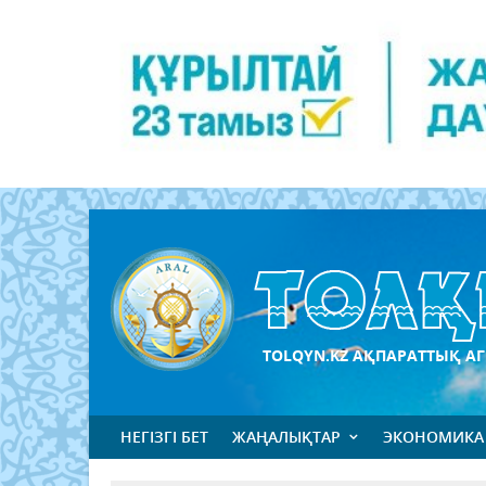
TOLQYN.KZ АҚПАРАТТЫҚ АГ
НЕГІЗГІ БЕТ
ЖАҢАЛЫҚТАР
ЭКОНОМИКА