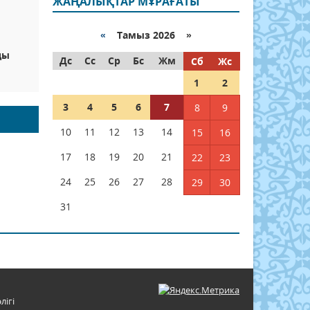
ЖАҢАЛЫҚТАР МҰРАҒАТЫ
«
Тамыз 2026 »
ды
Дс
Сс
Ср
Бс
Жм
Сб
Жс
1
2
3
4
5
6
7
8
9
10
11
12
13
14
15
16
17
18
19
20
21
22
23
24
25
26
27
28
29
30
31
лігі