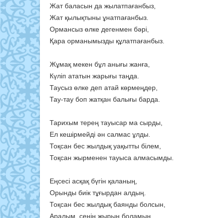
Жат баласын да жылатпағанбыз,
Жат қылықтыны ұнатпағанбыз.
Ормансыз өлке дегенмен бәрі,
Қара орманымызды құлатпағанбыз.
Жұмақ мекен бұл анығы жанға,
Күліп ататын жарығы таңда.
Таусыз өлке деп атай көрмеңдер,
Тау-тау боп жатқан балығы барда.
Тарихым терең тауысар ма сырды,
Ел кешірмейді ән салмас ұлды.
Тоқсан бес жылдық уақытты білем,
Тоқсан жырменен тауыса алмасымды.
Еңсесі асқақ бүгін қаланың,
Орынды биік тұғырдан алдың.
Тоқсан бес жылдық баянды болсын,
Аралым, сенің жырың боламын.