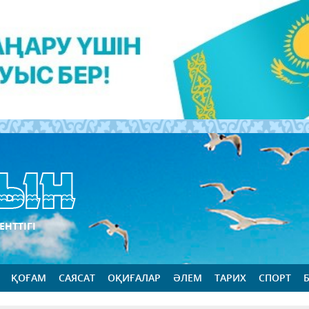
ЕНТТІГІ
ҚОҒАМ
САЯСАТ
ОҚИҒАЛАР
ӘЛЕМ
ТАРИХ
СПОРТ