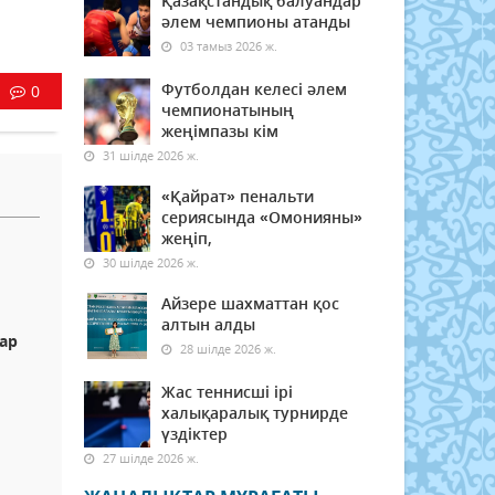
Қазақстандық балуандар
әлем чемпионы атанды
03 тамыз 2026 ж.
Футболдан келесі әлем
0
чемпионатының
жеңімпазы кім
31 шілде 2026 ж.
«Қайрат» пенальти
сериясында «Омонияны»
жеңіп,
30 шілде 2026 ж.
Айзере шахматтан қос
алтын алды
ар
28 шілде 2026 ж.
Жас теннисші ірі
халықаралық турнирде
үздіктер
27 шілде 2026 ж.