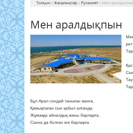
Толқын
»
Жаңалықтар
»
Руханият
» Мен аралдықпы
Мен аралдықпын
Мек
рет
Тар
Қас
Сын
Тау
Тар
Бұл Арал сондай таныған жанға,
Қамықпаған сын қабыл алғанда.
Жұмаққа айналдық жаны барларға,
Сахна да болған әні барларға.