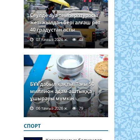
Сеулде ауа температурасы
жеті жылдан бері алғаш рет
40 градустан асты
07 тамыз 2026 ж.
48
БҰҰ дабыл қақты: Тағы 50
миллион адам аштыққа
ұшырауы мүмкін
06 тамыз 2026 ж.
79
СПОРТ