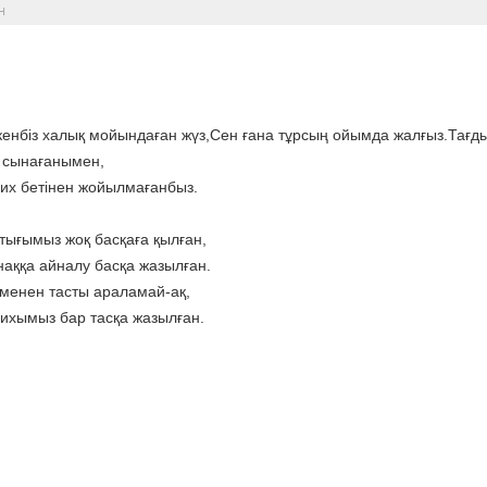
н
енбіз халық мойындаған жүз,Сен ғана тұрсың ойымда жалғыз.Тағд
 сынағанымен,
их бетінен жойылмағанбыз.
тығымыз жоқ басқаға қылған,
аққа айналу басқа жазылған.
менен тасты араламай-ақ,
ихымыз бар тасқа жазылған.