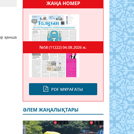
ЖАҢА НОМЕР
ыр қанша
№58 (11222)
04.08.2026 ж.
PDF МҰРАҒАТЫ
ӘЛЕМ ЖАҢАЛЫҚТАРЫ