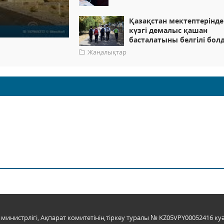
Қазақстан мектептерінде
күзгі демалыс қашан
басталатыны белгілі бол
Жаңалықтар
инистрлігі, Ақпарат комитетінің тіркеу туралы № KZ05VPY00052416 куә