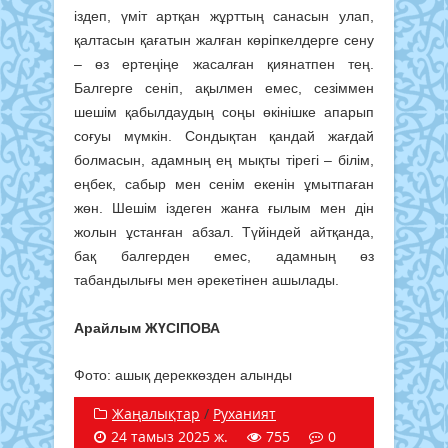
іздеп, үміт артқан жұрттың санасын улап,
қалтасын қағатын жалған көріпкелдерге сену
– өз ертеңіңе жасалған қиянатпен тең.
Балгерге сеніп, ақылмен емес, сезіммен
шешім қабылдаудың соңы өкінішке апарып
соғуы мүмкін. Сондықтан қандай жағдай
болмасын, адамның ең мықты тірегі – білім,
еңбек, сабыр мен сенім екенін ұмытпаған
жөн. Шешім іздеген жанға ғылым мен дін
жолын ұстанған абзал. Түйіндей айтқанда,
бақ балгерден емес, адамның өз
табандылығы мен әрекетінен ашылады.
Арайлым ЖҮСІПОВА
Фото: ашық дереккөзден алынды
Жаңалықтар
/
Руханият
24 тамыз 2025 ж.
755
0