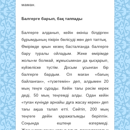
маман.
Балгерге барып, бақ таппады
Балгерге алданып, кейін өкініш білдірген
бұрымдының пікірін бөлісуді жөн деп таптық.
Өмірімде қиын кезең басталғанда балгерге
бару туралы ойладым. Жеке өмірімде
жолы«м болмай, жұмысымнан да қысқарып,
күйзеліске түстім. Досым ұсынған бір
балгерге бардым. Ол маған «бағың
байланған», «түзетемін» деп, алдымен 20
мың теңге сұрады. Кейін тағы рәсім керек
деді, 50 мың теңгемді алды. Одан кейін
«туған күніңде арнайы дұға жасау керек» деп
тағы ақша талап етті. Сөйтіп, 200 мың
теңгеге дейін қаражатымды беріппін.
Соңында ештеңе өзгермеді.