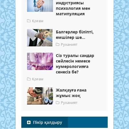
индустриясы
психология мен
матипуляция
Қоғам
Балгерлер біліпті,
емшілер ше...
Руханият
Сіз туралы сандар
сөйлесін немесе
нумерологияға
сенесіз бе?
Қоғам
Жалқауға ғана
жұмыс жоқ
Руханият
Пікір қалдыру