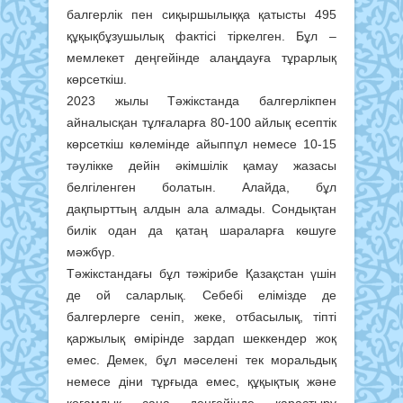
балгерлік пен сиқыршылыққа қатысты 495
құқықбұзушылық фактісі тіркелген. Бұл –
мемлекет деңгейінде алаңдауға тұрарлық
көрсеткіш.
2023 жылы Тәжікстанда балгерлікпен
айналысқан тұлғаларға 80-100 айлық есептік
көрсеткіш көлемінде айыппұл немесе 10-15
тәулікке дейін әкімшілік қамау жазасы
белгіленген болатын. Алайда, бұл
дақпырттың алдын ала алмады. Сондықтан
билік одан да қатаң шараларға көшуге
мәжбүр.
Тәжікстандағы бұл тәжірибе Қазақстан үшін
де ой саларлық. Себебі елімізде де
балгерлерге сеніп, жеке, отбасылық, тіпті
қаржылық өмірінде зардап шеккендер жоқ
емес. Демек, бұл мәселені тек моральдық
немесе діни тұрғыда емес, құқықтық және