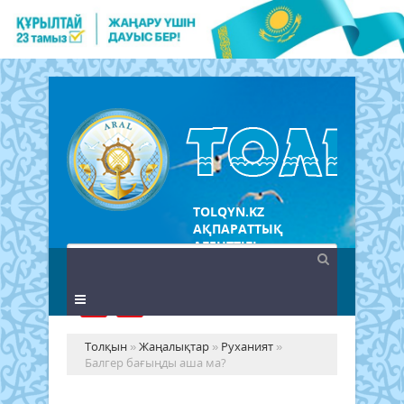
TOLQYN.KZ
АҚПАРАТТЫҚ
АГЕНТТІГІ
Толқын
»
Жаңалықтар
»
Руханият
»
Балгер бағыңды аша ма?