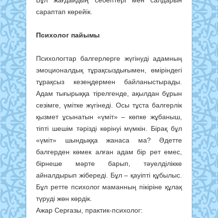
Бұл жағдайдың себептері мен салдарын
сараптап көрейік.
Психолог пайымы
Психологтар балгерлерге жүгінуді адамның
эмоционалдық тұрақсыздығымен, өміріндегі
тұрақсыз кезеңдермен байланыстырады.
Адам тығырыққа тірелгенде, ақылдан бұрын
сезімге, үмітке жүгінеді. Осы тұста балгерлік
қызмет ұсынатын «үміт» – көпке жұбаныш,
тіпті шешім тәрізді көрінуі мүмкін. Бірақ бұл
«үміт» шындыққа жанаса ма? Әдетте
балгерден көмек алған адам бір рет емес,
бірнеше мәрте барып, тәуелділікке
айналдырып жібереді. Бұл – қауіпті құбылыс.
Бұл ретте психолог маманның пікіріне құлақ
түруді жөн көрдік.
Ажар Серғазы, практик-психолог: