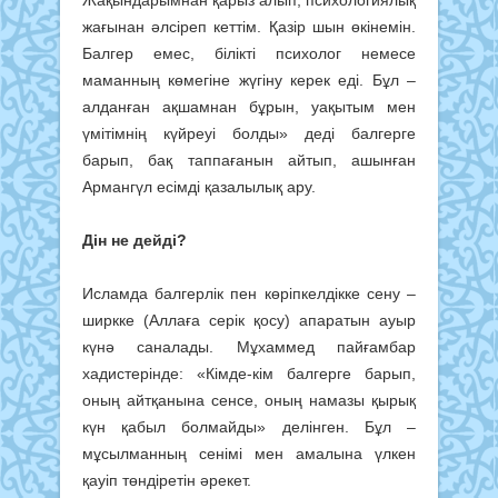
Жақындарымнан қарыз алып, психологиялық
жағынан әлсіреп кеттім. Қазір шын өкінемін.
Балгер емес, білікті психолог немесе
маманның көмегіне жүгіну керек еді. Бұл –
алданған ақшамнан бұрын, уақытым мен
үмітімнің күйреуі болды» деді балгерге
барып, бақ таппағанын айтып, ашынған
Армангүл есімді қазалылық ару.
Дін не дейді?
Исламда балгерлік пен көріпкелдікке сену –
ширкке (Аллаға серік қосу) апаратын ауыр
күнә саналады. Мұхаммед пайғамбар
хадистерінде: «Кімде-кім балгерге барып,
оның айтқанына сенсе, оның намазы қырық
күн қабыл болмайды» делінген. Бұл –
мұсылманның сенімі мен амалына үлкен
қауіп төндіретін әрекет.