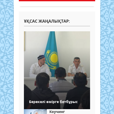
ҰҚСАС ЖАҢАЛЫҚТАР:
Берекелі өмірге бетбұрыс
Коучинг