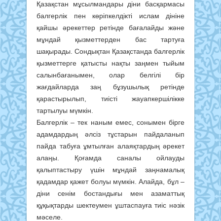
Қазақстан мұсылмандары діни басқармасы
балгерлік пен көріпкелдікті ислам дініне
қайшы әрекеттер ретінде бағалайды және
мұндай қызметтерден бас тартуға
шақырады. Сондықтан Қазақстанда балгерлік
қызметтерге қатысты нақты заңмен тыйым
салынбағанымен, олар белгілі бір
жағдайларда заң бұзушылық ретінде
қарастырылып, тиісті жауапкершілікке
тартылуы мүмкін.
Балгерлік – тек наным емес, сонымен бірге
адамдардың әлсіз тұстарын пайдаланып
пайда табуға ұмтылған алаяқтардың әрекет
алаңы. Қоғамда саналы ойлауды
қалыптастыру үшін мұндай заңнамалық
қадамдар қажет болуы мүмкін. Алайда, бұл –
діни сенім бостандығы мен азаматтық
құқықтарды шектеумен ұштаспауға тиіс нәзік
мәселе.