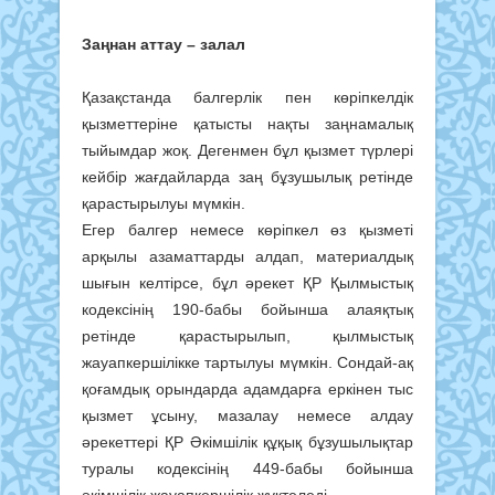
Заңнан аттау – залал
Қазақстанда балгерлік пен көріпкелдік
қызметтеріне қатысты нақты заңнамалық
тыйымдар жоқ. Дегенмен бұл қызмет түрлері
кейбір жағдайларда заң бұзушылық ретінде
қарастырылуы мүмкін.
Егер балгер немесе көріпкел өз қызметі
арқылы азаматтарды алдап, материалдық
шығын келтірсе, бұл әрекет ҚР Қылмыстық
кодексінің 190-бабы бойынша алаяқтық
ретінде қарастырылып, қылмыстық
жауапкершілікке тартылуы мүмкін. Сондай-ақ
қоғамдық орындарда адамдарға еркінен тыс
қызмет ұсыну, мазалау немесе алдау
әрекеттері ҚР Әкімшілік құқық бұзушылықтар
туралы кодексінің 449-бабы бойынша