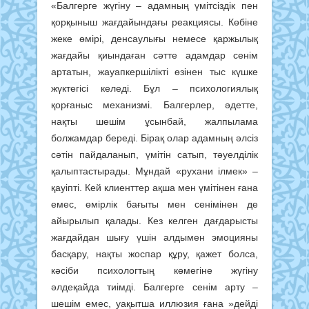
«Балгерге жүгіну – адамның үмітсіздік пен
қорқыныш жағдайындағы реакциясы. Көбіне
жеке өмірі, денсаулығы немесе қаржылық
жағдайы қиындаған сәтте адамдар сенім
артатын, жауапкершілікті өзінен тыс күшке
жүктегісі келеді. Бұл – психологиялық
қорғаныс механизмі. Балгерлер, әдетте,
нақты шешім ұсынбай, жалпылама
болжамдар береді. Бірақ олар адамның әлсіз
сәтін пайдаланып, үмітін сатып, тәуелділік
қалыптастырады. Мұндай «рухани ілмек» –
қауіпті. Кей клиенттер ақша мен үмітінен ғана
емес, өмірлік бағыты мен сенімінен де
айырылып қалады. Кез келген дағдарысты
жағдайдан шығу үшін алдымен эмоцияны
басқару, нақты жоспар құру, қажет болса,
кәсіби психологтың көмегіне жүгіну
әлдеқайда тиімді. Балгерге сенім арту –
шешім емес, уақытша иллюзия ғана »дейді