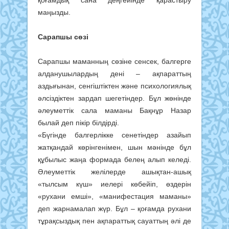
қоғамдық сана деңгейінде қарастыру
маңызды.
Сарапшы сөзі
Сарапшы маманның сөзіне сенсек, балгерге
алданушылардың дені – ақпараттың
аздығынан, сенгіштіктен және психологиялық
әлсіздіктен зардап шегетіндер. Бұл жөнінде
әлеуметтік сала маманы Бақнұр Назар
былай деп пікір білдірді.
«Бүгінде балгерлікке сенетіндер азайып
жатқандай көрінгенімен, шын мәнінде бұл
құбылыс жаңа формада белең алып келеді.
Әлеуметтік желілерде ашықтан-ашық
«тылсым күш» иелері көбейіп, өздерін
«рухани емші», «манифестация маманы»
деп жарнамалап жүр. Бұл – қоғамда рухани
тұрақсыздық пен ақпараттық сауаттың әлі де