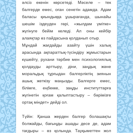
әлсіз екенін көрсетеді. Мәселе – тек
балгерде емес, оған сенетін адамда. Адам
баласы қиындыққа ұшырағанда, шынайы
шешім іздеуден гөрі, «жылдам үмітке»
жүгінуге бейім келеді. Ал оны кейбір
алаяқтар өз пайдасына қолданып отыр.
Мұндай жағдайды азайту үшін халық
арасында ақпараттық-түсіндіру жұмыстарын
күшейту, рухани тәрбие мен психологиялық
қолдауды арттыру, діни, заңдық және
моральдық тұрғыдан балгерліктің зиянын
ашық жеткізу маңызды. Балгерге емес,
білімге, еңбекке, заңды институттарға
жүгінетін қоғам қалыптастыру – бәрімізге
ортақ міндет» дейді ол.
Түйін: Қанша жерден балгер болашақты
болжайды, бағыңды ашады десе де, адам
тағдыры – өз қолында. Тауқыметтен жол