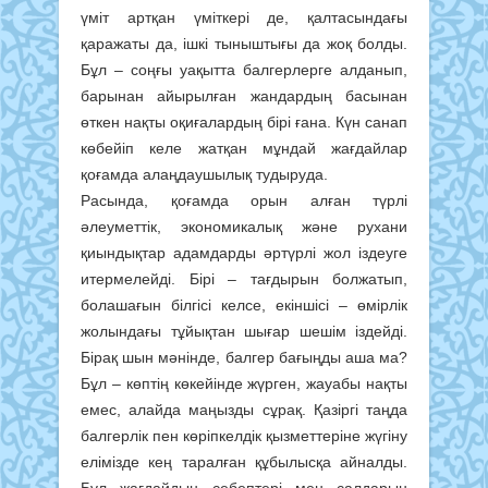
үміт артқан үміткері де, қалтасындағы
қаражаты да, ішкі тыныштығы да жоқ болды.
Бұл – соңғы уақытта балгерлерге алданып,
барынан айырылған жандардың басынан
өткен нақты оқиғалардың бірі ғана. Күн санап
көбейіп келе жатқан мұндай жағдайлар
қоғамда алаңдаушылық тудыруда.
Расында, қоғамда орын алған түрлі
әлеуметтік, экономикалық және рухани
қиындықтар адамдарды әртүрлі жол іздеуге
итермелейді. Бірі – тағдырын болжатып,
болашағын білгісі келсе, екіншісі – өмірлік
жолындағы тұйықтан шығар шешім іздейді.
Бірақ шын мәнінде, балгер бағыңды аша ма?
Бұл – көптің көкейінде жүрген, жауабы нақты
емес, алайда маңызды сұрақ. Қазіргі таңда
балгерлік пен көріпкелдік қызметтеріне жүгіну
елімізде кең таралған құбылысқа айналды.