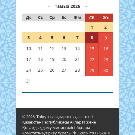
«
Тамыз 2026 »
Дс
Сс
Ср
Бс
Жм
Сб
Жс
1
2
3
4
5
6
7
8
9
10
11
12
13
14
15
16
17
18
19
20
21
22
23
24
25
26
27
28
29
30
31
© 2026. Tolqyn.kz ақпараттық агенттігі.
Қазақстан Республикасы Ақпарат және
Қоғамдық даму министрлігі, Ақпарат
комитетінің тіркеу туралы № KZ05VPY00052416