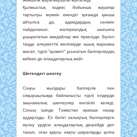
әкімшілік жауапкершілік жүктеледі.
Қылмыстық кодекс бойынша жауапқа
тартылуы мүмкін екендігі қоғамда қанша
айтылса да, адамдардың сенімін
пайдаланып, материалдық шығынға
ұшырататын жағдайлар жиі тіркелуде. Бүгінгі
таңда әлеуметтік желілерде ашық жарнама
жасап, түрлі "қызмет" ұсынатын балгерлердің
көбеюі де алаңдатарлық жайт.
Шетелдегі шектеу
Соңғы жылдары балгерлік пен
сиқыршылыққа байланысты түрлі елдерде
заңнамалық шектеулер енгізіліп келеді.
Соның ішінде Тәжікстан ерекше назар
аудартады. Ел билігі халықтың балгерлерге
жүгіну үрдісін алаңдатарлық деңгейде деп
танып, оған қарсы нақты шараларды қолға