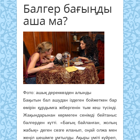
Балгер бағыңды
аша ма?
Фото: ашық дереккөзден алынды
Бақытын бал ашудан іздеген бойжеткен бар
өмірін құрдымға жібергенін тым кеш түсінді.
Жақындарынан көрмеген сенімді бейтаныс
балгерден күтті. «Бағың байланған, жолың
жабық» деген сөзге иланып, оңай олжа мен
жеңіл шешімге ұмтылды. Ақыры үміті күйреп,