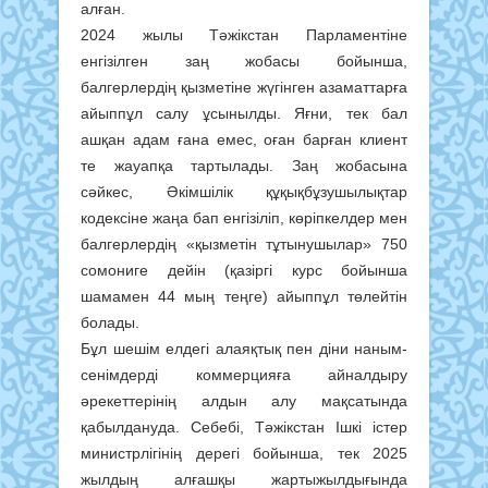
алған.
2024 жылы Тәжікстан Парламентіне
енгізілген заң жобасы бойынша,
балгерлердің қызметіне жүгінген азаматтарға
айыппұл салу ұсынылды. Яғни, тек бал
ашқан адам ғана емес, оған барған клиент
те жауапқа тартылады. Заң жобасына
сәйкес, Әкімшілік құқықбұзушылықтар
кодексіне жаңа бап енгізіліп, көріпкелдер мен
балгерлердің «қызметін тұтынушылар» 750
сомониге дейін (қазіргі курс бойынша
шамамен 44 мың теңге) айыппұл төлейтін
болады.
Бұл шешім елдегі алаяқтық пен діни наным-
сенімдерді коммерцияға айналдыру
әрекеттерінің алдын алу мақсатында
қабылдануда. Себебі, Тәжікстан Ішкі істер
министрлігінің дерегі бойынша, тек 2025
жылдың алғашқы жартыжылдығында