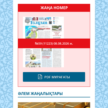
ЖАҢА НОМЕР
№59 (11223)
08.08.2026 ж.
PDF МҰРАҒАТЫ
ӘЛЕМ ЖАҢАЛЫҚТАРЫ