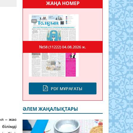
ЖАҢА НОМЕР
№58 (11222)
04.08.2026 ж.
PDF МҰРАҒАТЫ
ӘЛЕМ ЖАҢАЛЫҚТАРЫ
ол – жас
 білімді