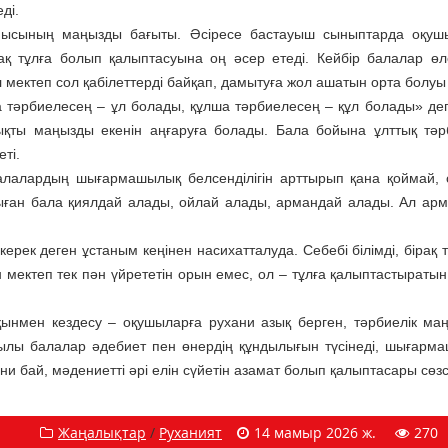
ді.
ысының маңызды бағыты. Әсіресе бастауыш сыныптарда оқуш
 тұлға болып қалыптасуына оң әсер етеді. Кейбір балалар өл
л мектеп сол қабілеттерді байқап, дамытуға жол ашатын орта болуы 
тәрбиелесең – ұл болады, құлша тәрбиелесең – құл болады» дег
қты маңызды екенін аңғаруға болады. Бала бойына ұлттық тә
еті.
алалардың шығармашылық белсенділігін арттырып қана қоймай,
қыған бала қиялдай алады, ойлай алады, армандай алады. Ал арм
 керек деген ұстаным кеңінен насихатталуда. Себебі білімді, бірақ 
 мектеп тек пән үйрететін орын емес, ол – тұлға қалыптастыратын 
қынмен кездесу – оқушыларға рухани азық берген, тәрбиелік ма
лы балалар әдебиет пен өнердің құндылығын түсінеді, шығарм
и бай, мәдениетті әрі елін сүйетін азамат болып қалыптасары сөзс
Жаңалықтар
/
Руханият
14 мамыр 2026 ж.
270