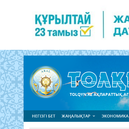
TOLQYN.KZ АҚПАРАТТЫҚ АГ
НЕГІЗГІ БЕТ
ЖАҢАЛЫҚТАР
ЭКОНОМИКА