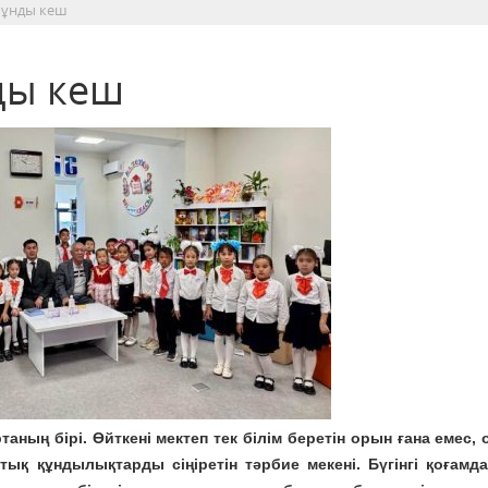
мұнды кеш
ды кеш
аның бірі. Өйткені мектеп тек білім беретін орын ғана емес, 
ық құндылықтарды сіңіретін тәрбие мекені. Бүгінгі қоғамда