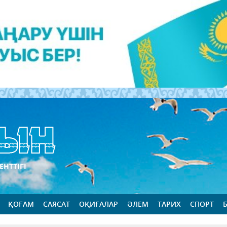
ЕНТТІГІ
ҚОҒАМ
САЯСАТ
ОҚИҒАЛАР
ӘЛЕМ
ТАРИХ
СПОРТ