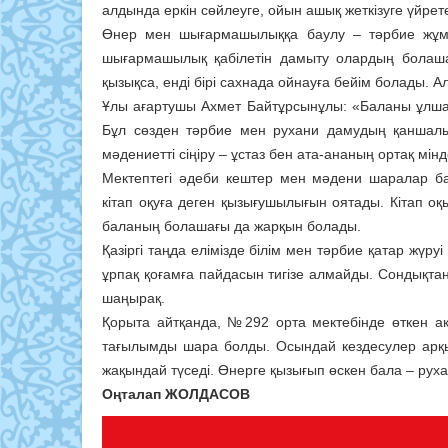
алдында еркін сөйлеуге, ойын ашық жеткізуге үйрете
Өнер мен шығармашылыққа баулу – тәрбие жұм
шығармашылық қабілетін дамыту олардың болашақ
қызықса, енді бірі сахнада ойнауға бейім болады. А
Ұлы ағартушы Ахмет Байтұрсынұлы: «Баланы ұлша 
Бұл сөзден тәрбие мен рухани дамудың қаншалы
мәдениетті сіңіру – ұстаз бен ата-ананың ортақ мінд
Мектептегі әдеби кештер мен мәдени шаралар б
кітап оқуға деген қызығушылығын оятады. Кітап о
баланың болашағы да жарқын болады.
Қазіргі таңда елімізде білім мен тәрбие қатар жүруі
ұрпақ қоғамға пайдасын тигізе алмайды. Сондықтан
шаңырақ.
Қорыта айтқанда, №292 орта мектебінде өткен а
тағылымды шара болды. Осындай кездесулер арқы
жақындай түседі. Өнерге қызығып өскен бала – рухан
Оңталап ЖОЛДАСОВ