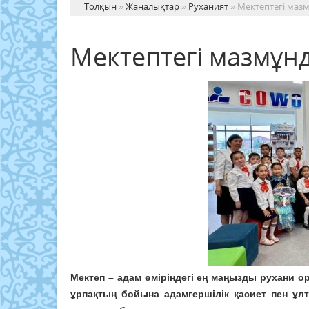
Толқын
»
Жаңалықтар
»
Руханият
» Мектептегі маз
Мектептегі мазмұн
Мектеп – адам өміріндегі ең маңызды рухани орт
ұрпақтың бойына адамгершілік қасиет пен ұлтт