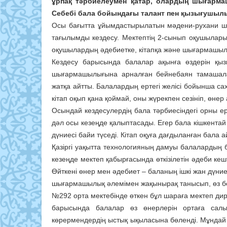
ұрпақ тәрбиелеумен қатар, олардың шығармаш
Себебі бала бойындағы талант пен қызығушылы
Осы бағытта ұйымдастырылатын мәдени-рухани ша
тағылымды кездесу. Мектептің 2-сынып оқушылары
оқушылардың әдебиетке, кітапқа және шығармашылы
Кездесу барысында балалар ақынға өздерін қыз
шығармашылығына арналған бейнебаян тамашала
жатқа айтты. Балалардың ертегі желісі бойынша са
кітап оқып қана қоймай, оны жүрекпен сезініп, өнер
Осындай кездесулердің бала тәрбиесіндегі орны
дәл осы кезеңде қалыптасады. Егер бала кішкентай 
дүниесі байи түседі. Кітап оқуға дағдыланған бала
Қазіргі уақытта технологияның дамуы балалардың 
кезеңде мектеп қабырғасында өткізілетін әдеби к
Өйткені өнер мен әдебиет – баланың ішкі жан дүни
шығармашылық әлемімен жақынырақ танысып, өз бой
№292 орта мектебінде өткен бұл шараға мектеп ди
барысында балалар өз өнерлерін ортаға сал
көрермендердің ыстық ықыласына бөленді. Мұндай 