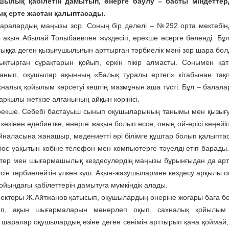
ылық қабілетін дамытып, өнерге баулу – басты міндеттерді
қ ерте жастан қалыптасады.
ралардың маңызы зор. Соның бір дәлелі – №292 орта мектебін
 ақын Абылай Толыбаевпен жүздесіп, ерекше әсерге бөленді. Бұл
ққа деген қызығушылығын арттырған тәрбиелік мәні зор шара бол
ықтырған сұрақтарын қойып, еркін пікір алмасты. Сонымен қа
нып, оқушылар ақынның «Балық туралы ертегі» кітабынан тақ
хналық қойылым көрсетуі кештің мазмұнын аша түсті. Бұл – балала
 арқылы жеткізе алғанының айқын көрінісі.
 ерекше. Себебі бастауыш сынып оқушыларының танымы мен қызы
кезінен әдебиетке, өнерге жақын болып өссе, оның ой-өрісі кеңейі
 айналасына жанашыр, мәдениетті әрі білімге құштар болып қалыпта
бос уақытын көбіне телефон мен компьютерге тәуелді етіп барады
ештер мен шығармашылық кездесулердің маңызы бұрынғыдан да арта
есін тәрбиелейтін үлкен күш. Ақын-жазушылармен кездесу арқылы 
ындағы қабілеттерін дамытуға мүмкіндік алады.
ректоры Ж.Айтжанов қатысып, оқушылардың өнеріне жоғары баға бе
ып, ақын шығармаларын мәнерлеп оқып, сахналық қойылым
шаралар оқушылардың өзіне деген сенімін арттырып қана қоймай, 