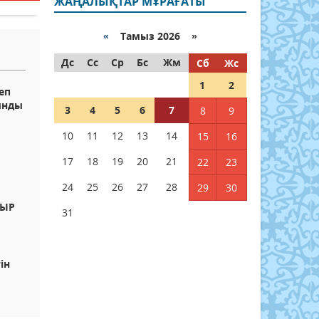
ЖАҢАЛЫҚТАР МҰРАҒАТЫ
«
Тамыз 2026 »
Дс
Сс
Ср
Бс
Жм
Сб
Жс
1
2
еп
ынды
3
4
5
6
7
8
9
10
11
12
13
14
15
16
17
18
19
20
21
22
23
24
25
26
27
28
29
30
ЖЫР
31
ін