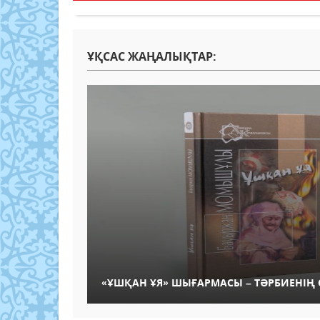
ҰҚСАС ЖАҢАЛЫҚТАР:
«ҰШҚАН ҰЯ» ШЫҒАРМАСЫ – ТӘРБИЕНІҢ 