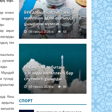
ң бірі.
БҰҰ дабыл қақты: Тағы 50
де өткен
миллион адам аштыққа
 кездесу
ұшырауы мүмкін
ды.
тар ақын
06 тамыз 2026 ж.
68
пақтарды
рдың тек
ғушылығы
п, рухани
сады.
Өзбекстан орбитаға
жасанды интеллекті бар
. Мұндай
спутникті ұшырды
 түседі.
оқушылар
05 тамыз 2026 ж.
86
рді. Кеш
СПОРТ
 арқылы
көпшілік