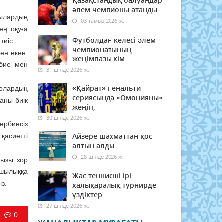
Қазақстандық балуандар
әлем чемпионы атанды
ылардың
03 тамыз 2026 ж.
ең оқуға
Футболдан келесі әлем
тиіс.
чемпионатының
ен екен.
жеңімпазы кім
рбие мен
31 шілде 2026 ж.
«Қайрат» пенальти
 олардың
сериясында «Омонияны»
аны биік
жеңіп,
30 шілде 2026 ж.
тәрбиесіз
Айзере шахматтан қос
қасиетті
алтын алды
28 шілде 2026 ж.
ңызы зор
ашылыққа
Жас теннисші ірі
із.
халықаралық турнирде
үздіктер
27 шілде 2026 ж.
0