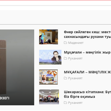
Өнер сөйлеген кеш: мект
сахнасындағы рухани ту
Мәдениет
Мұқағали – мәңгілік жыр
Руханият
МҰҚАҒАЛИ – МӘҢГІЛІК 
Руханият
Шекарасыз кітапхана: Бүг
біз бірге оқимыз
ӨЗЕГІ
Руханият