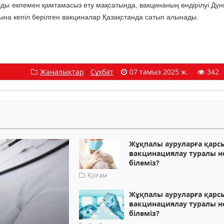
рды екпемен қамтамасыз ету мақсатында, вакцинаның өндірілуі Дүни
на кепіл берілген вакциналар Қазақстанда сатып алынады.
Жаңалықтар
/
Сұхбат
07 тамыз 2025 ж.
342
Жұқпалы ауруларға қарс
вакцинациялау туралы н
білеміз?
Қоғам
Жұқпалы ауруларға қарс
вакцинациялау туралы н
білеміз?