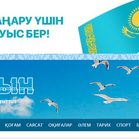
ЕНТТІГІ
ҚОҒАМ
САЯСАТ
ОҚИҒАЛАР
ӘЛЕМ
ТАРИХ
СПОРТ