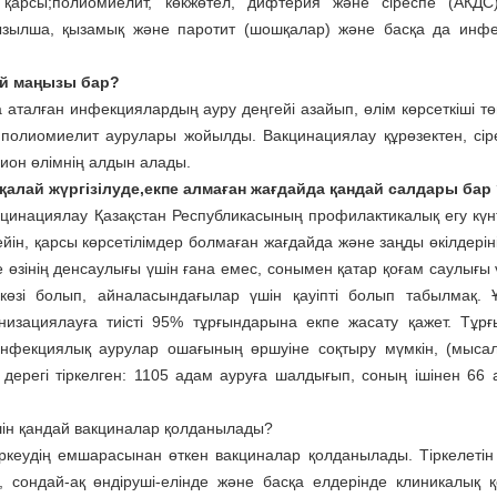
қарсы;полиомиелит, көкжөтел, дифтерия және сіреспе (АКДС)
ызылша, қызамық және паротит (шошқалар) және басқа да инф
ай маңызы бар?
 аталған инфекциялардың ауру деңгейі азайып, өлім көрсеткіші тө
 полиомиелит аурулары жойылды. Вакцинациялау құрөзектен, сір
ион өлімнің алдын алады.
қалай жүргізілуде,екпе алмаған жағдайда қандай салдары бар
цинациялау Қазақстан Республикасының профилактикалық егу күнт
йін, қарсы көрсетілімдер болмаған жағдайда және заңды өкілдеріні
еке өзінің денсаулығы үшін ғана емес, сонымен қатар қоғам саулығы 
көзі болып, айналасындағылар үшін қауіпті болып табылмақ.
низациялауға тиісті 95% тұрғындарына екпе жасату қажет. Тұр
нфекциялық аурулар ошағының өршуіне соқтыру мүмкін, (мыса
дерегі тіркелген: 1105 адам ауруға шалдығып, соның ішінен 66 
шін қандай вакциналар қолданылады?
іркеудің емшарасынан өткен вакциналар қолданылады. Тіркелетін
уы, сондай-ақ өндіруші-елінде және басқа елдерінде клиникалық 