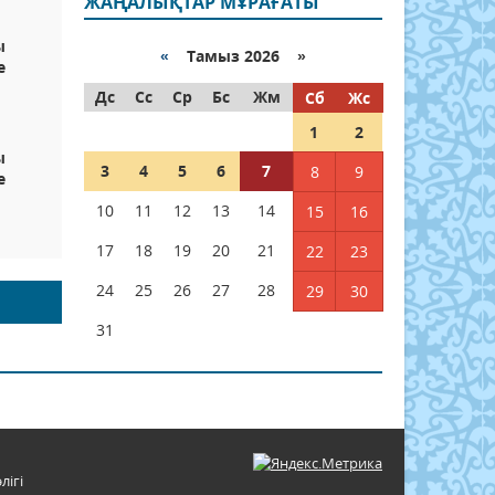
ЖАҢАЛЫҚТАР МҰРАҒАТЫ
ы
«
Тамыз 2026 »
е
Дс
Сс
Ср
Бс
Жм
Сб
Жс
1
2
ы
3
4
5
6
7
8
9
е
10
11
12
13
14
15
16
17
18
19
20
21
22
23
24
25
26
27
28
29
30
31
лігі