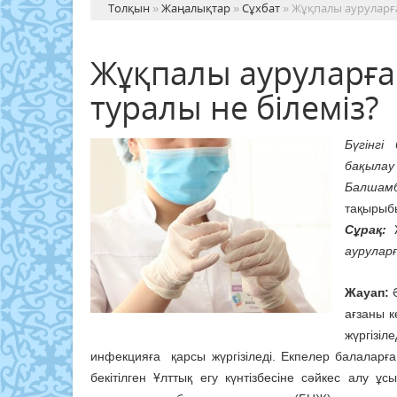
Толқын
»
Жаңалықтар
»
Сұхбат
» Жұқпалы ауруларға
Жұқпалы ауруларға
туралы не білеміз?
Бүгінгі
бақыла
Балшам
тақырыб
Сұрақ:
ауруларғ
Жауап:
ағзаны к
жүргізіл
инфекцияға қарсы жүргізіледі. Екпелер балаларға
бекітілген Ұлттық егу күнтізбесіне сәйкес алу ұ