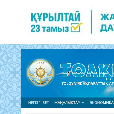
TOLQYN.KZ АҚПАРАТТЫҚ АГ
НЕГІЗГІ БЕТ
ЖАҢАЛЫҚТАР
ЭКОНОМИКА