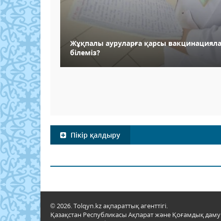
Жұқпалы ауруларға қарсы вакцинацияла
білеміз?
Пікір қалдыру
© 2026. Tolqyn.kz ақпараттық агенттігі.
Қазақстан Республикасы Ақпарат және Қоғамдық даму м