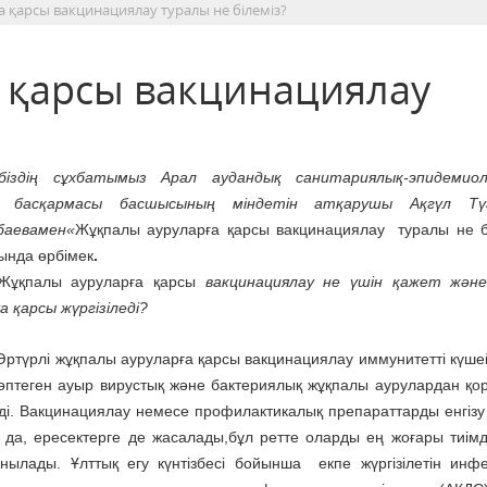
 қарсы вакцинациялау туралы не білеміз?
 қарсы вакцинациялау
 біздің сұхбатымыз Арал аудандық санитариялық-эпидемиол
у басқармасы басшысының міндетін атқарушы Ақгүл Тү
баевамен«
Жұқпалы ауруларға қарсы вакцинациялау туралы не б
ында өрбімек
.
Жұқпалы ауруларға қарсы
вакцинациялау не үшін қажет және
а қарсы жүргізіледі?
Әртүрлі жұқпалы ауруларға қарсы вакцинациялау иммунитетті күше
өптеген ауыр вирустық және бактериялық жұқпалы аурулардан қор
еді. Вакцинациялау немесе профилактикалық препараттарды енгізу 
 да, ересектерге де жасалады,бұл ретте оларды ең жоғары тиімді
сынылады. Ұлттық егу күнтізбесі бойынша екпе жүргізілетін инф