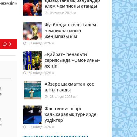
Қазақстандық балуандар
ежүзілік
әлем чемпионы атанды
03 тамыз 2026 ж.
Футболдан келесі әлем
чемпионатының
жеңімпазы кім
31 шілде 2026 ж.
0
«Қайрат» пенальти
сериясында «Омонияны»
жеңіп,
30 шілде 2026 ж.
Айзере шахматтан қос
ы
алтын алды
е
28 шілде 2026 ж.
Жас теннисші ірі
халықаралық турнирде
ы
үздіктер
е
27 шілде 2026 ж.