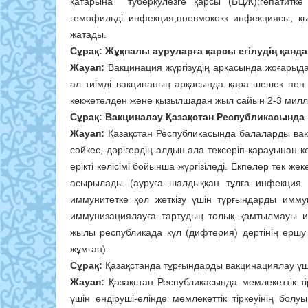
қатарына туберкулезге қарсы (БЦЖ);гепатитке 
гемофильді инфекция;пневмококк инфекциясы, қ
жатады.
Сұрақ: Жұқпалы ауруларға қарсы егілудің қанд
Жауап:
Вакцинация жүргізудің арқасында жоғарыда
ал тиімді вакцинаның арқасында қара шешек пен
көкжөтелден және қызылшадан жыл сайын 2-3 милл
Сұрақ: Вакциналау Қазақстан Республикасында 
Жауап:
Қазақстан Республикасында балаларды вак
сәйкес, дәрігердің алдын ала тексеріп-қарауынан ке
ерікті келісімі бойынша жүргізіледі. Екпелер тек ж
асырылады (ауруға шалдыққан тұлға инфекция 
иммунитетке қол жеткізу үшін тұрғындарды имму
иммунизациялауға тартудың толық қамтылмауы и
жылы республикада күл (дифтерия) дертінің өршу 
жұмған).
Сұрақ:
Қазақстанда тұрғындарды вакцинациялау ү
Жауап:
Қазақстан Республикасында мемлекеттік т
үшін өндіруші-елінде мемлекеттік тіркеуінің бол