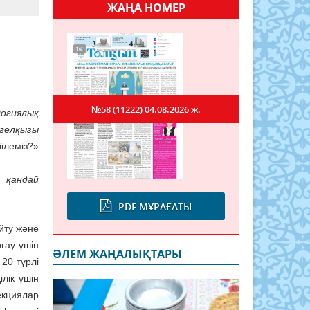
ЖАҢА НОМЕР
№58 (11222)
04.08.2026 ж.
огиялық
гелқызы
ілеміз?»
 қандай
PDF МҰРАҒАТЫ
йту және
ғау үшін
ӘЛЕМ ЖАҢАЛЫҚТАРЫ
20 түрлі
лік үшін
екциялар