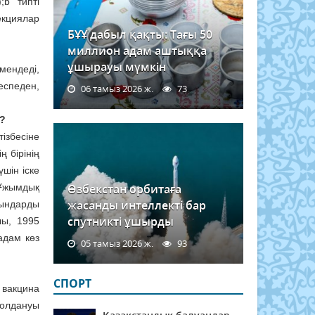
;b типті
екциялар
БҰҰ дабыл қақты: Тағы 50
миллион адам аштыққа
ұшырауы мүмкін
мендеді,
еспеден,
06 тамыз 2026 ж.
73
 ?
ізбесіне
ң бірінің
үшін іске
 Ұжымдық
Өзбекстан орбитаға
жасанды интеллекті бар
ғындарды
спутникті ұшырды
лы, 1995
адам көз
05 тамыз 2026 ж.
93
СПОРТ
 вакцина
қолдануы