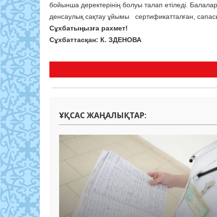
бойынша деректерінің болуы талап етіледі. Балала
денсаулық сақтау ұйымы сертификатталған, сапасы
Сұхбатыңызға рахмет!
Сұхбаттасқан: К. ЗДЕНОВА
ҰҚСАС ЖАҢАЛЫҚТАР: