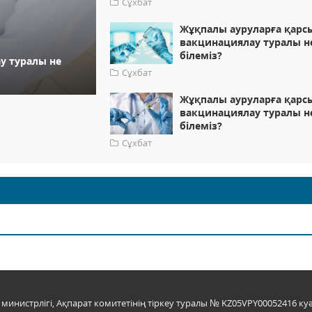
Сұхбат
Жұқпалы ауруларға қарс
вакцинациялау туралы н
білеміз?
у туралы не
Сұхбат
Жұқпалы ауруларға қарс
вакцинациялау туралы н
білеміз?
Сұхбат
инистрлігі, Ақпарат комитетінің тіркеу туралы № KZ05VPY00052416 куә