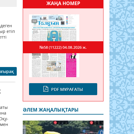
ЖАҢА НОМЕР
 деген
ыр етіп
етті
№58 (11222)
04.08.2026 ж.
ығырақ
PDF МҰРАҒАТЫ
к
наты
ӘЛЕМ ЖАҢАЛЫҚТАРЫ
ына
Оқу-
ымен