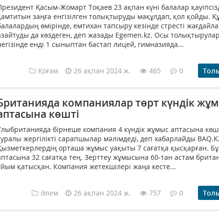
Президент Қасым-Жомарт Тоқаев 23 ақпан күні балалар қауіпсізд
қамтитын заңға енгізілген толықтыруды мақұлдап, қол қойды. Қ
балалардың өмірінде, емтихан тапсыру кезінде стресті жағдайл
азайтуды да көздеген, деп жазады Egemen.kz. Осы толықтырула
негізінде енді 1 сыныптан бастап лицей, гимназияда...
Қоғам
26 ақпан 2024 ж.
465
0
Тол
Британияда компаниялар төрт күндік жұ
аптасына көшті
Ұлыбританияда бірнеше компания 4 күндік жұмыс аптасына көшт
туралы жергілікті сарапшылар мәлімдеді, деп хабарлайды BAQ.K
Қызметкерлердің орташа жұмыс уақыты 7 сағатқа қысқарған. Бұ
аптасына 32 сағатқа тең. Зерттеу жұмысына 60-тан астам брита
ұйым қатысқан. Компания жетекшілері жаңа кесте...
Әлем
26 ақпан 2024 ж.
757
0
Тол