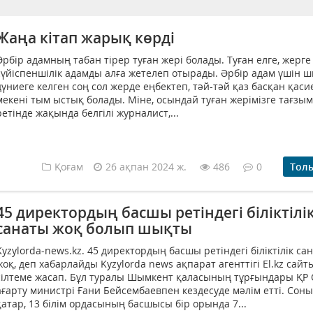
Жаңа кітап жарық көрді
Әрбір адамның табан тірер туған жері болады. Туған елге, жерге
сүйіспеншілік адамды алға жетелеп отырады. Әрбір адам үшін ш
дүниеге келген соң сол жерде еңбектеп, тәй-тәй қаз басқан қаси
мекені тым ыстық болады. Міне, осындай туған жерімізге тағзым
ретінде жақында белгілі журналист,...
Қоғам
26 ақпан 2024 ж.
486
0
Тол
45 директордың басшы ретіндегі біліктілі
санаты жоқ болып шықты
Kyzylorda-news.kz. 45 директордың басшы ретіндегі біліктілік са
жоқ, деп хабарлайды Kyzylorda news ақпарат агенттігі El.kz сайт
сілтеме жасап. Бұл туралы Шымкент қаласының тұрғындары ҚР 
ағарту министрі Ғани Бейсембаевпен кездесуде мәлім етті. Сон
қатар, 13 білім ордасының басшысы бір орында 7...