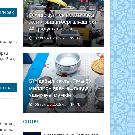
ығырақ
Сеулде ауа температурасы
жеті жылдан бері алғаш рет
40 градустан асты
07 тамыз 2026 ж.
32
риялады,
арға
ндай-ақ,
БҰҰ дабыл қақты: Тағы 50
ығырақ
миллион адам аштыққа
ұшырауы мүмкін
06 тамыз 2026 ж.
79
СПОРТ
йланды,
импиада