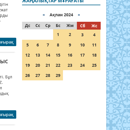
ЖАҢАЛЫҚТАР МҰРАҒАТЫ
ігін
ұжат
«
Ақпан 2024
»
арды
р
Дс
Сс
Ср
Бс
Жм
Сб
Жс
1
2
3
4
ығырақ
5
6
7
8
9
10
11
12
13
14
15
16
17
18
мыс
19
20
21
22
23
24
25
26
27
28
29
і. Бұл
Z.
л
ндық
ығырақ