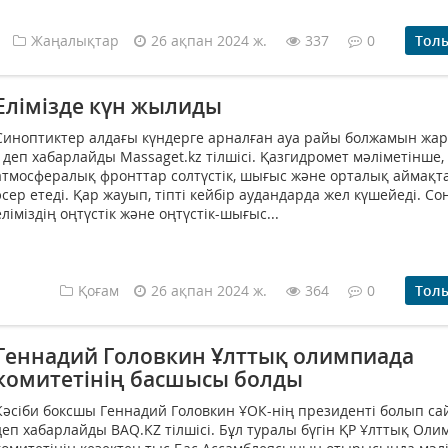
Жаңалықтар
26 ақпан 2024 ж.
337
0
Тол
Елімізде күн жылиды
Синоптиктер алдағы күндерге арналған ауа райы болжамын жа
- деп хабарлайды Massaget.kz тілшісі. Қазгидромет мәліметінше,
атмосфералық фронттар солтүстік, шығыс және орталық аймақт
әсер етеді. Қар жауып, тіпті кейбір аудандарда жел күшейеді. Со
еліміздің оңтүстік және оңтүстік-шығыс...
Қоғам
26 ақпан 2024 ж.
364
0
Тол
Геннадий Головкин Ұлттық олимпиада
комитетінің басшысы болды
Кәсіби боксшы Геннадий Головкин ҰОК-нің президенті болып са
деп хабарлайды BAQ.KZ тілшісі. Бұл туралы бүгін ҚР Ұлттық Ол