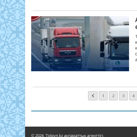
1
2
3
4
© 2026. Tolqyn.kz ақпараттық агенттігі.