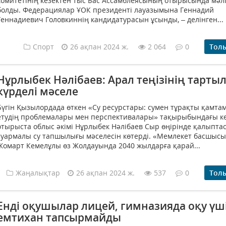
комитетінің кезектен тыс Бас Ассамблеясының отырысында мәл
болды. Федерациялар ҰОК президенті лауазымына Геннадий
Геннадиевич Головкиннің кандидатурасын ұсынды, – делінген...
Спорт
26 ақпан 2024 ж.
2 064
0
Тол
Нұрлыбек Нәлібаев: Арал теңізінің тарты
күрделі мәселе
Бүгін Қызылордада өткен «Су ресурстары: сумен тұрақты қамта
етудің проблемалары мен перспективалары» тақырыбындағы к
отырыста облыс әкімі Нұрлыбек Нәлібаев Сыр өңірінде қалыпта
суармалы су тапшылығы мәселесін көтерді. «Мемлекет басшысы
Жомарт Кемелұлы өз Жолдауында 2040 жылдарға қарай...
Жаңалықтар
26 ақпан 2024 ж.
537
0
Тол
Енді оқушылар лицей, гимназияда оқу үш
емтихан тапсырмайды