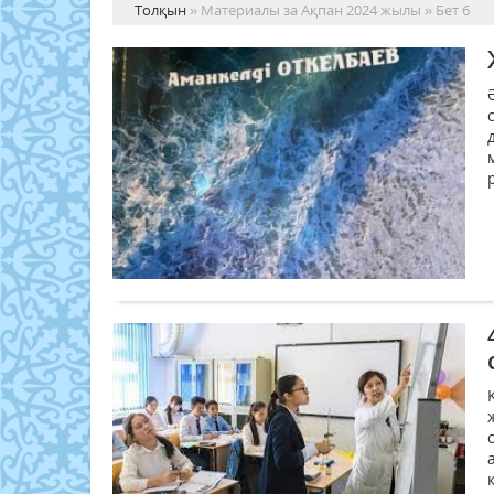
Толқын
» Материалы за Ақпан 2024 жылы » Бет 6