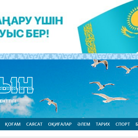
ЕНТТІГІ
ҚОҒАМ
САЯСАТ
ОҚИҒАЛАР
ӘЛЕМ
ТАРИХ
СПОРТ