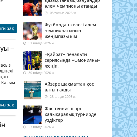
ім
Қазақстандық балуандар
әлем чемпионы атанды
03 тамыз 2026 ж.
Футболдан келесі әлем
ығырақ
чемпионатының
жеңімпазы кім
31 шілде 2026 ж.
луы –
«Қайрат» пенальти
сериясында «Омонияны»
масыз
жеңіп,
өшпелі
30 шілде 2026 ж.
сқан
 Қасым-
Айзере шахматтан қос
алтын алды
28 шілде 2026 ж.
ығырақ
Жас теннисші ірі
халықаралық турнирде
үздіктер
ін
27 шілде 2026 ж.