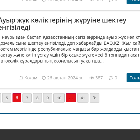
Ауыр жүк көліктерінің жүруіне шектеу
енгізіледі
1 наурыздан бастап Қазақстанның сегіз өңірінде ауыр жүк көлікт
қозғалысына шектеу енгізіледі, деп хабарлайды BAQ.KZ. Жыл са
көктем мезгілінде республикалық маңызы бар жолдарды қыстан 
сақтау және күтіп ұстау үшін бір оське жүктемесі 8 тоннадан аса
автокөлік құралдарының қозғалысын уақытша...
Қоғам
26 ақпан 2024 ж.
387
0
Тол
6
...
5
7
8
9
10
41