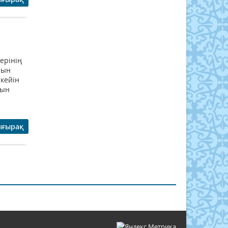
ерінің
йын
кейін
тын
ығырақ