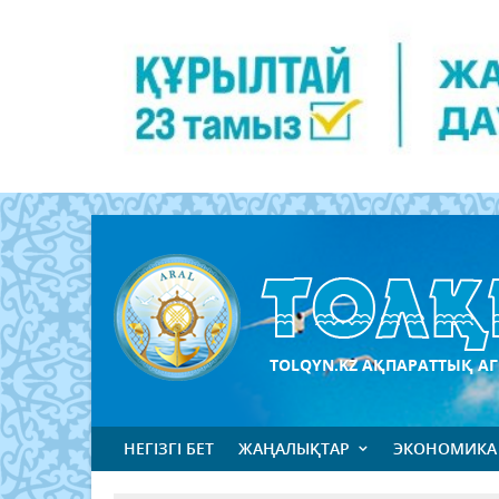
TOLQYN.KZ АҚПАРАТТЫҚ АГ
НЕГІЗГІ БЕТ
ЖАҢАЛЫҚТАР
ЭКОНОМИКА