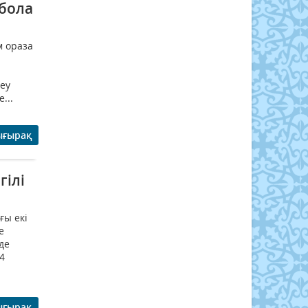
 бола
м ораза
теу
...
ығырақ
гілі
ғы екі
е
де
4
ығырақ