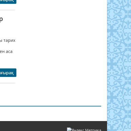
р
ы тарих
ен аса
ығырақ