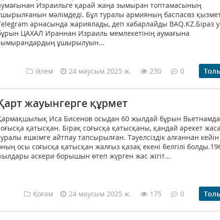
аумағынан Израильге қарай жаңа зымыран топтамасының
ұшырылғанын мәлімдеді. Бұл туралы армияның баспасөз қызмет
Telegram арнасында жариялады, деп хабарлайды BAQ.KZ.Біраз 
бұрын ЦАХАЛ Ираннан Израиль мемлекетінің аумағына
зымырандардың ұшырылуын...
Әлем
24 маусым 2025 ж.
230
0
Тол
Қарт жауынгерге құрмет
Қармақшылық Иса Бисенов осыдан 60 жылдай бұрын Вьетнамда
соғысқа қатысқан. Бірақ соғысқа қатысқаны, қандай әрекет жас
туралы ешкімге айтпау тапсырылған. Тәуелсіздік алғаннан кейін
оның осы соғысқа қатысқан жалғыз қазақ екені белгілі болды.19
жылдары әскери борышын өтеп жүрген жас жігіт...
Қоғам
24 маусым 2025 ж.
175
0
Тол