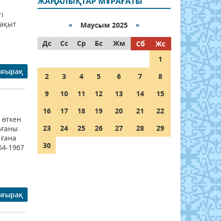
ЖАҢАЛЫҚТАР МҰРАҒАТЫ
і
уақыт
«
Маусым 2025
»
Дс
Сс
Ср
Бс
Жм
Сб
Жс
1
ығырақ
2
3
4
5
6
7
8
9
10
11
12
13
14
15
16
17
18
19
20
21
22
 өткен
23
24
25
26
27
28
29
ағаны
 ғана
30
64-1967
ығырақ