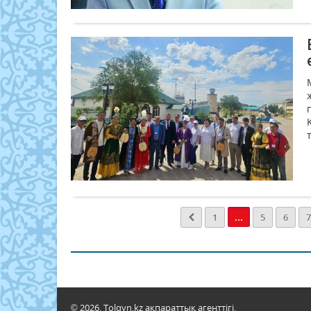
...
1
5
6
7
© 2026. Tolqyn.kz ақпараттық агенттігі.