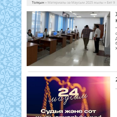
Толқын
» Материалы за Маусым 2025 жылы » Бет 9
.