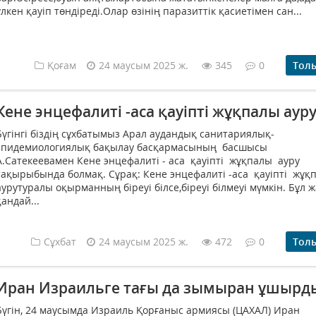
үлкен қауіп төндіреді.Олар өзінің паразиттік қасиетімен сан...
Қоғам
24 маусым 2025 ж.
345
0
Тол
Кене энцефалиті -аса қауіпті жұқпалы аур
Бүгінгі біздің сұхбатымыз Арал аудандық санитариялық-
эпидемиологиялық бақылау басқармасының басшысы
А.Сатекеевамен Кене энцефалиті - аса қауіпті жұқпалы ауру
тақырыбында болмақ. Сұрақ: Кене энцефалиті -аса қауіпті жұ
аурутуралы оқырманның біреуі білсе,біреуі білмеуі мүмкін. Бұл 
қандай...
Сұхбат
24 маусым 2025 ж.
472
0
Тол
Иран Израильге тағы да зымыран ұшырд
Бүгін, 24 маусымда Израиль Қорғаныс армиясы (ЦАХАЛ) Иран