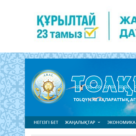
TOLQYN.KZ АҚПАРАТТЫҚ АГ
НЕГІЗГІ БЕТ
ЖАҢАЛЫҚТАР
ЭКОНОМИКА