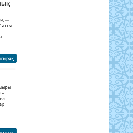
лық
ды, —
” атты
ы
ығырақ
амыры
ы»
ова
бар
ығырақ