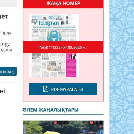
ЖАҢА НОМЕР
мет
лорда
н
стіру
№58 (11222)
04.08.2026 ж.
ндағы
ығырақ
PDF МҰРАҒАТЫ
ні
ӘЛЕМ ЖАҢАЛЫҚТАРЫ