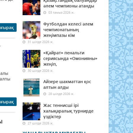
Қазақстандық балуандар
әлем чемпионы атанды
03 тамыз 2026 ж.
Футболдан келесі әлем
ығырақ
чемпионатының
жеңімпазы кім
31 шілде 2026 ж.
у
«Қайрат» пенальти
сериясында «Омонияны»
жеңіп,
30 шілде 2026 ж.
қпалы
жалпы
Айзере шахматтан қос
алтын алды
28 шілде 2026 ж.
ығырақ
Жас теннисші ірі
халықаралық турнирде
үздіктер
ы
27 шілде 2026 ж.