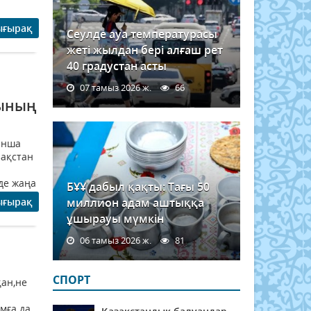
ығырақ
Сеулде ауа температурасы
жеті жылдан бері алғаш рет
40 градустан асты
07 тамыз 2026 ж.
66
сының
ынша
зақстан
де жаңа
БҰҰ дабыл қақты: Тағы 50
ығырақ
миллион адам аштыққа
ұшырауы мүмкін
06 тамыз 2026 ж.
81
СПОРТ
ан,не
мға да