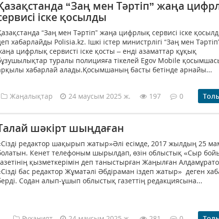
Қазақстанда “Заң мен Тәртіп” жаңа цифр
сервисі іске қосылды
Қазақстанда “Заң мен Тәртіп” жаңа цифрлық сервисі іске қосыл
деп хабарлайды Polisia.kz. Ішкі істер министрлігі “Заң мен Тәртіп
жаңа цифрлық сервисті іске қосты – енді азаматтар құқық
бұзушылықтар туралы полицияға тікелей Egov Mobile қосымшас
арқылы хабарлай алады.Қосымшаның басты бетінде арнайы...
Жаңалықтар
24 маусым 2025 ж.
197
0
Тол
Талай шәкірт шыңдаған
«Сізді редактор шақырып жатыр»Әлі есімде, 2017 жылдың 25 м
болатын. Кенет телефоным шырылдап, өзін облыстық «Сыр бой
газетінің қызметкерімін деп таныстырған Жаңылған Алдамұрат
«Сізді бас редактор Жұматәлі Әбдіраман іздеп жатыр» деген ха
берді. Содан алып-ұшып облыстық газеттің редакциясына...
Руханият
24 маусым 2025 ж.
281
0
Тол