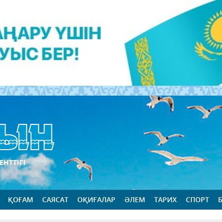
ЕНТТІГІ
ҚОҒАМ
САЯСАТ
ОҚИҒАЛАР
ӘЛЕМ
ТАРИХ
СПОРТ