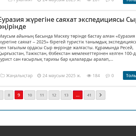
Еуразия жүрегіне саяхат экспедициясы Сы
өңірінде
Маусым айының басында Мәскеу төрінде бастау алған «Еуразия
жүрегіне саяхат – 2025» бірегей туристік танымдық экспедицияс
пен тағылым ордасы Сыр өңірінде жалғасты. Құрамында Ресей,
Қырғызстан, Тәжікстан, Өзбекстан мемлекеттерінен келген 100-д
турист сан ғасырлық тарихы бар қалаларды аралап,...
Жаңалықтар
24 маусым 2025 ж.
184
0
Тол
9
...
8
10
11
12
13
41