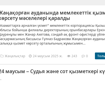
Жаңақорған ауданында мемлекеттік қыз
көрсету мәселелері қаралды
"Азаматтарға арналған үкімет" мемлекеттік корпорациясы Қызы
облысы бойынша филиалы директорының орынбасарлары Еркі
Дәуренұлы мен Жанар Ахетова, сондай-ақ фронт-офистерді үйле
басқармасының басшысы Гүлназ Бадракова Жаңақорған ауданы
Халыққа қызмет көрсету орталығының жұмысымен...
Жаңалықтар
24 маусым 2025 ж.
243
0
Тол
24 маусым – Судья және сот қызметкері кү
..