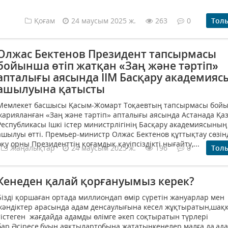
Қоғам
24 маусым 2025 ж.
263
0
Тол
Олжас Бектенов Президент тапсырмасы
бойынша өтіп жатқан «Заң және тәртіп»
апталығы аясында ІІМ Басқару академия
ашылуына қатысты
Мемлекет басшысы Қасым-Жомарт Тоқаевтың тапсырмасы бой
жарияланған «Заң және тәртіп» апталығы аясында Астанада Қа
Республикасы Ішкі істер министрлігінің Басқару академиясының
ашылуы өтті. Премьер-министр Олжас Бектенов құттықтау сөзін
оқу орны Президенттің қоғамдық қауіпсіздікті нығайту,...
Жаңалықтар
24 маусым 2025 ж.
196
0
Тол
Кенеден қалай қорғануымыз керек?
Бізді қоршаған ортада миллиондап өмір сүретін жануарлар мен
жәндіктер арасында адам денсаулығына кесел жұқтыратын,шаққ
тістеген жағдайда адамды өлімге әкеп соқтыратын түрлері
бар.Әсіресе,буын аяқтылартобына жататынкенелер малға да,ада