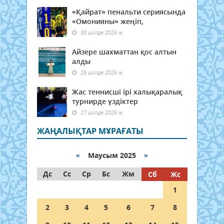
«Қайрат» пенальти сериясында
«Омонияны» жеңіп,
30 шілде 2026 ж.
Айзере шахматтан қос алтын
алды
28 шілде 2026 ж.
Жас теннисші ірі халықаралық
турнирде үздіктер
27 шілде 2026 ж.
ЖАҢАЛЫҚТАР МҰРАҒАТЫ
«
Маусым 2025
»
Дс
Сс
Ср
Бс
Жм
Сб
Жс
1
2
3
4
5
6
7
8