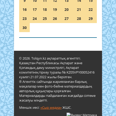
9
10
11
12
13
14
15
16
17
18
19
20
21
22
23
24
25
26
27
28
29
30
© 2026. Tolqyn.kz ақпараттық агенттігі.
Қазақстан Республикасы Ақпарат және
Қоғамдық даму министрлігі, Ақпарат
комитетінің тіркеу туралы № KZ05VPY00052416
куәлігі 21.07.2022 жылы берілген.
® Агенттік сайтында жарияланған барлық
мақалалар мен фото-бейне материалдардың
авторлық құқықтары қорғалған.
Материалдарды пайдаланған жағдайда сілтеме
жасалуы міндетті.
Меншік иесі:
«Сыр медиа»
ЖШС.