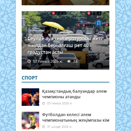
Сеулде ауа температурасы жеті
жылдан бері алғаш рет 40
градустан асты
07 тамыз 2026 ж.
73
СПОРТ
Қазақстандық балуандар әлем
чемпионы атанды
03 тамыз 2026 ж.
Футболдан келесі әлем
чемпионатының жеңімпазы кім
31 шілде 2026 ж.