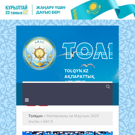
TOLQYN.KZ
АҚПАРАТТЫҚ
АГЕНТТІГІ
Толқын
» Материалы за Маусым 2025
жылы » Бет 6
«XX