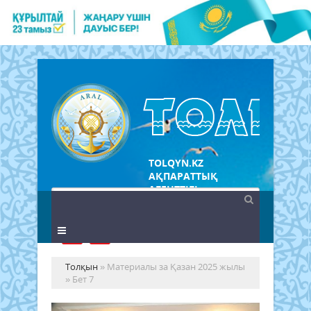
TOLQYN.KZ
АҚПАРАТТЫҚ
АГЕНТТІГІ
Толқын
» Материалы за Қазан 2025 жылы
» Бет 7
Сы