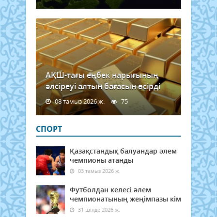
жаса
...
АҚШ-тағы еңбек нарығының
әлсіреуі алтын бағасын өсірді
08 тамыз 2026 ж.
75
СПОРТ
Қазақстандық балуандар әлем
чемпионы атанды
03 тамыз 2026 ж.
Футболдан келесі әлем
чемпионатының жеңімпазы кім
31 шілде 2026 ж.