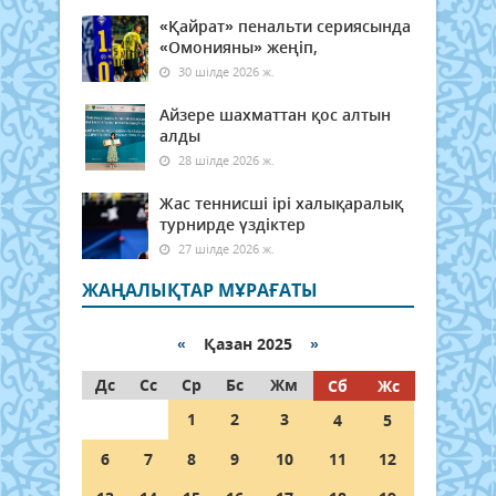
«Қайрат» пенальти сериясында
«Омонияны» жеңіп,
30 шілде 2026 ж.
Айзере шахматтан қос алтын
алды
28 шілде 2026 ж.
Жас теннисші ірі халықаралық
турнирде үздіктер
27 шілде 2026 ж.
ЖАҢАЛЫҚТАР МҰРАҒАТЫ
«
Қазан 2025
»
Дс
Сс
Ср
Бс
Жм
Сб
Жс
1
2
3
4
5
6
7
8
9
10
11
12