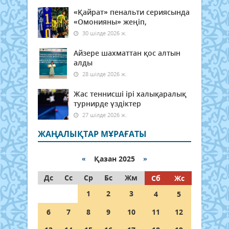
«Қайрат» пенальти сериясында
«Омонияны» жеңіп,
30 шілде 2026 ж.
Айзере шахматтан қос алтын
алды
28 шілде 2026 ж.
Жас теннисші ірі халықаралық
турнирде үздіктер
27 шілде 2026 ж.
ЖАҢАЛЫҚТАР МҰРАҒАТЫ
«
Қазан 2025
»
Дс
Сс
Ср
Бс
Жм
Сб
Жс
1
2
3
4
5
6
7
8
9
10
11
12