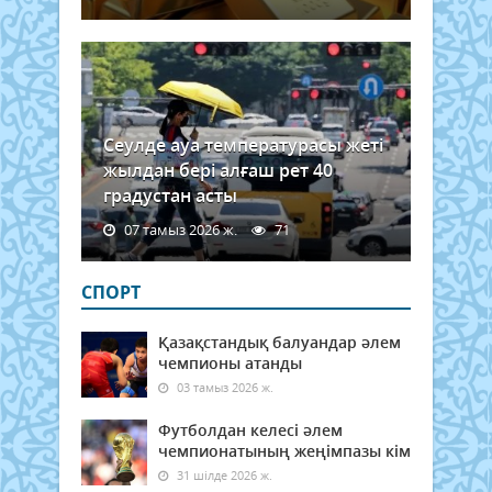
Сеулде ауа температурасы жеті
жылдан бері алғаш рет 40
градустан асты
07 тамыз 2026 ж.
71
СПОРТ
Қазақстандық балуандар әлем
чемпионы атанды
03 тамыз 2026 ж.
Футболдан келесі әлем
чемпионатының жеңімпазы кім
31 шілде 2026 ж.