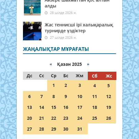
алды
28 шілде 2026 ж.
Жас теннисші ірі халықаралық
турнирде үздіктер
27 шілде 2026 ж.
ЖАҢАЛЫҚТАР МҰРАҒАТЫ
«
Қазан 2025
»
Дс
Сс
Ср
Бс
Жм
Сб
Жс
1
2
3
4
5
6
7
8
9
10
11
12
13
14
15
16
17
18
19
20
21
22
23
24
25
26
27
28
29
30
31