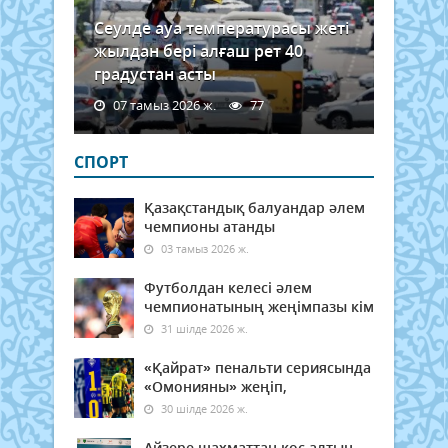
Сеулде ауа температурасы жеті
жылдан бері алғаш рет 40
градустан асты
07 тамыз 2026 ж.
77
СПОРТ
Қазақстандық балуандар әлем
чемпионы атанды
03 тамыз 2026 ж.
Футболдан келесі әлем
чемпионатының жеңімпазы кім
31 шілде 2026 ж.
«Қайрат» пенальти сериясында
«Омонияны» жеңіп,
30 шілде 2026 ж.
Айзере шахматтан қос алтын