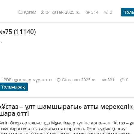
Қоғам
04 қазан 2025 ж.
314
0
Тол
№75 (11140)
..
PDF нұсқалар мұрағаты
04 қазан 2025 ж.
331
0
Толығырақ
«Ұстаз – ұлт шамшырағы» атты мерекелік
шара өтті
Бүгін Өнер орталығында Мұғалімдер күніне арналған «Ұстаз – ұ
шамшырағы» атты салтанатты шара өтті. Оған құқық қорғау