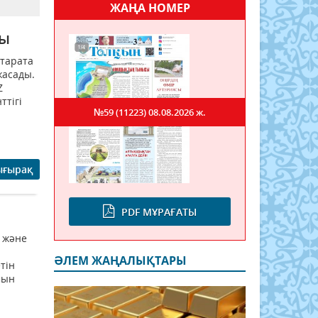
ЖАҢА НОМЕР
ды
 тарата
жасады.
Z
ттігі
№59 (11223)
08.08.2026 ж.
ығырақ
PDF МҰРАҒАТЫ
а және
ӘЛЕМ ЖАҢАЛЫҚТАРЫ
тін
мын