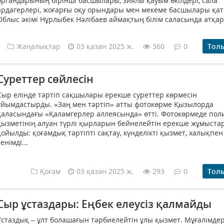
органдарының бірінші басшылары, зиялы қауым өкілдері, сала
ардагерлері, жоғарғы оқу орындары мен мекеме басшылары қат
Облыс әкімі Нұрлыбек Нәлібаев аймақтың білім саласында атқар
Жаңалықтар
03 қазан 2025 ж.
360
0
Тол
Суреттер сөйлесін
Сыр елінде тәртіп сақшылары ерекше суреттер көрмесін
ұйымдастырды. «Заң мен тәртіп» атты фотокөрме Қызылорда
қаласындағы «Қаламгерлер аллеясында» өтті. Фотокөрмеде пол
қызметінің алуан түрлі қырларын бейнелейтін ерекше жұмыста
қойылды: қоғамдық тәртіпті сақтау, күнделікті қызмет, халықпен
сенімді...
Қоғам
03 қазан 2025 ж.
293
0
Тол
Сыр ұстаздары: Еңбек елеусіз қалмайды
Ұстаздық – ұлт болашағын тәрбиелейтін ұлы қызмет. Мұғалімдер