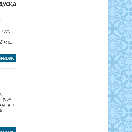
дусқа
ыс
інде,
йғақ...
ығырақ
қ
дарды
өздерін
а
ығырақ