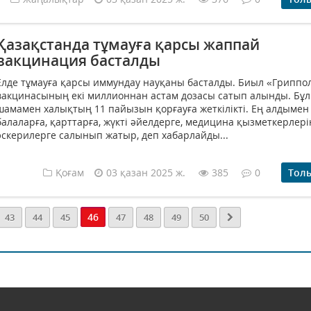
Қазақстанда тұмауға қарсы жаппай
вакцинация басталды
Елде тұмауға қарсы иммундау науқаны басталды. Биыл «Гриппо
вакцинасының екі миллионнан астам дозасы сатып алынды. Бұл
шамамен халықтың 11 пайызын қорғауға жеткілікті. Ең алдымен
балаларға, қарттарға, жүкті әйелдерге, медицина қызметкерлер
әскерилерге салынып жатыр, деп хабарлайды...
Қоғам
03 қазан 2025 ж.
385
0
Тол
46
43
44
45
47
48
49
50