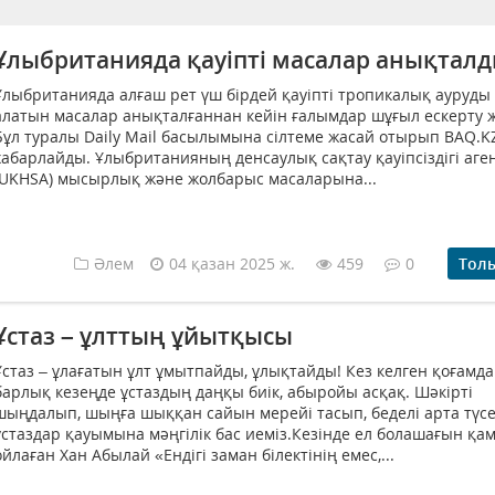
Ұлыбританияда қауіпті масалар анықтал
Ұлыбританияда алғаш рет үш бірдей қауіпті тропикалық ауруды
алатын масалар анықталғаннан кейін ғалымдар шұғыл ескерту 
Бұл туралы Daily Mail басылымына сілтеме жасай отырып BAQ.K
хабарлайды. Ұлыбританияның денсаулық сақтау қауіпсіздігі аген
(UKHSA) мысырлық және жолбарыс масаларына...
Әлем
04 қазан 2025 ж.
459
0
Тол
Ұстаз – ұлттың ұйытқысы
Ұстаз – ұлағатын ұлт ұмытпайды, ұлықтайды! Кез келген қоғамд
барлық кезеңде ұстаздың даңқы биік, абыройы асқақ. Шәкірті
шыңдалып, шыңға шыққан сайын мерейі тасып, беделі арта түсе
ұстаздар қауымына мәңгілік бас иеміз.Кезінде ел болашағын қа
ойлаған Хан Абылай «Ендігі заман білектінің емес,...