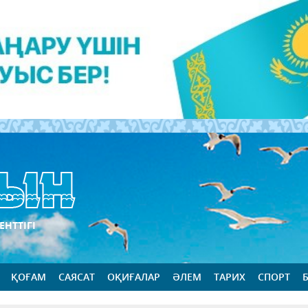
ЕНТТІГІ
ҚОҒАМ
САЯСАТ
ОҚИҒАЛАР
ӘЛЕМ
ТАРИХ
СПОРТ