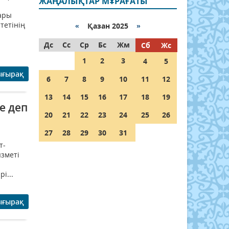
ЖАҢАЛЫҚТАР МҰРАҒАТЫ
ары
тетінің
«
Қазан 2025
»
Дс
Сс
Ср
Бс
Жм
Сб
Жс
1
2
3
4
5
ығырақ
6
7
8
9
10
11
12
13
14
15
16
17
18
19
e деп
20
21
22
23
24
25
26
27
28
29
30
31
т-
ызметі
і...
ығырақ