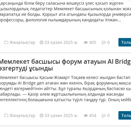
қарсаңында білім беру саласына өлшеусіз үлес қосып жүрген
қызылордалық педагогтер Мемлекет басшысының қолынан жоғ
марапатқа ие болды. Қорқыт ата атындағы Қызылорда универси
профессоры, филология ғылымдарының кандидаты Ұлжан...
Жаңалықтар
03 қазан 2025 ж.
405
0
Тол
Мемлекет басшысы форум атауын AI Bridg
өзгертуді ұсынды
Мемлекет басшысы Қасым-Жомарт Тоқаев келесі жылдан бастап
форумды AI Bridge деп атаған жөн екенін, бірақ форумның мақса
міндеті өзгермейтінін айтты. Бұл туралы Ақорданың баспасөз қ
хабарлады. — Қазір әлем жұртшылығының алдында жасанды
интеллектінің болашағына қатысты түрлі таңдау тұр. Оның кейбір
Жаңалықтар
03 қазан 2025 ж.
454
0
Тол