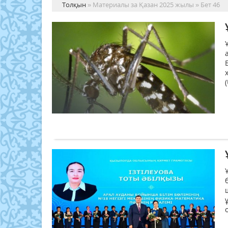
Толқын
» Материалы за Қазан 2025 жылы » Бет 46