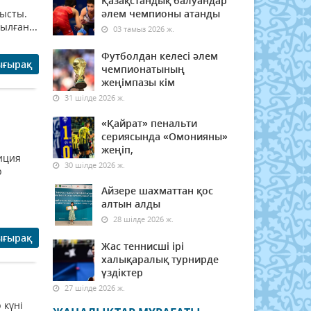
Қазақстандық балуандар
ысты.
әлем чемпионы атанды
ылған...
03 тамыз 2026 ж.
Футболдан келесі әлем
ығырақ
чемпионатының
жеңімпазы кім
31 шілде 2026 ж.
«Қайрат» пенальти
сериясында «Омонияны»
жеңіп,
иция
30 шілде 2026 ж.
р
Айзере шахматтан қос
алтын алды
28 шілде 2026 ж.
ығырақ
Жас теннисші ірі
халықаралық турнирде
үздіктер
27 шілде 2026 ж.
 күні