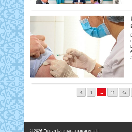
...
1
41
42
© 2026. Tolqyn.kz ақпараттық агенттігі.