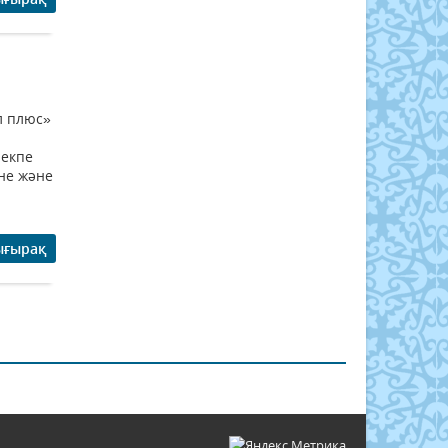
л плюс»
 екпе
іне және
ығырақ