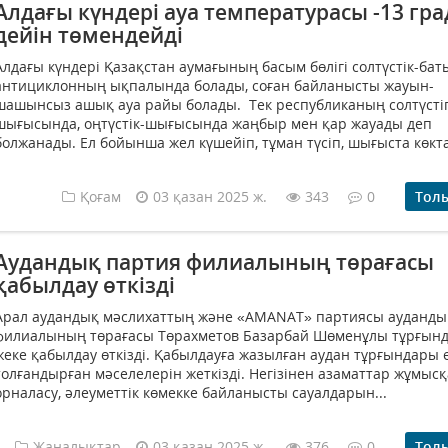
Алдағы күндері ауа температурасы -13 гра
дейін төмендейді
Алдағы күндері Қазақстан аумағының басым бөлігі солтүстік-бат
антициклонның ықпалында болады, соған байланысты жауын-
шашынсыз ашық ауа райы болады. Тек республиканың солтүстіг
шығысында, оңтүстік-шығысында жаңбыр мен қар жауады деп
болжанады. Ел бойынша жел күшейіп, тұман түсіп, шығыста көкта
Қоғам
03 қазан 2025 ж.
343
0
Тол
Аудандық партия филиалының төрағасы
қабылдау өткізді
Арал аудандық мәслихаттың және «AMANAT» партиясы ауданды
филиалының төрағасы Төрахметов Базарбай Шөменұлы тұрғын
жеке қабылдау өткізді. Қабылдауға жазылған аудан тұрғындары 
толғандырған мәселелерін жеткізді. Негізінен азаматтар жұмысқ
орналасу, әлеуметтік көмекке байланысты сауалдарын...
Жаңалықтар
03 қазан 2025 ж.
376
0
Тол