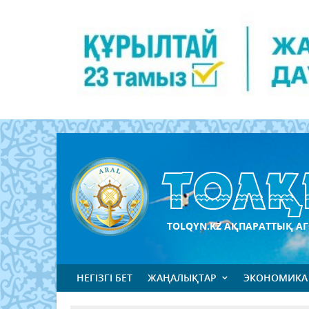
TOLQYN.KZ АҚПАРАТТЫҚ АГ
НЕГІЗГІ БЕТ
ЖАҢАЛЫҚТАР
ЭКОНОМИКА