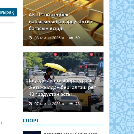
ығырақ
АҚШ-тағы еңбек
нарығының әлсіреуі алтын
бағасын өсірді
08 тамыз 2026 ж.
69
Сеулде ауа температурасы
жеті жылдан бері алғаш рет
40 градустан асты
07 тамыз 2026 ж.
78
СПОРТ
лт