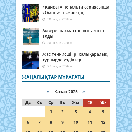
«Қайрат» пенальти сериясында
«Омонияны» жеңіп,
30 шілде 2026 ж.
Айзере шахматтан қос алтын
алды
28 шілде 2026 ж.
Жас теннисші ірі халықаралық
турнирде үздіктер
27 шілде 2026 ж.
ЖАҢАЛЫҚТАР МҰРАҒАТЫ
«
Қазан 2025
»
Дс
Сс
Ср
Бс
Жм
Сб
Жс
1
2
3
4
5
6
7
8
9
10
11
12