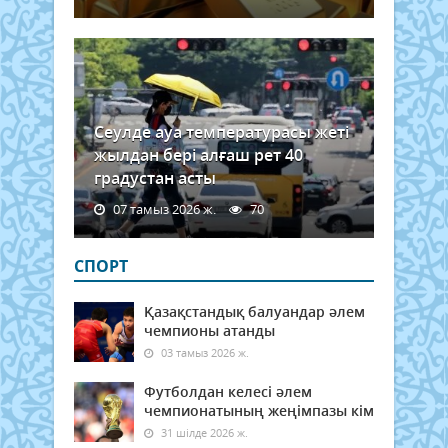
Сеулде ауа температурасы жеті
жылдан бері алғаш рет 40
градустан асты
07 тамыз 2026 ж.
70
СПОРТ
Қазақстандық балуандар әлем
чемпионы атанды
03 тамыз 2026 ж.
Футболдан келесі әлем
чемпионатының жеңімпазы кім
31 шілде 2026 ж.