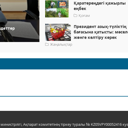
Қаратереңдегі қажырлы
еңбек
Қоғам
Президент азық-түліктің
деттер
бағасына қатысты: мәсел
жөнге келтіру керек
Жаңалықтар
инистрлігі, Ақпарат комитетінің тіркеу туралы № KZ05VPY00052416 куә