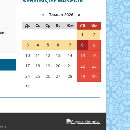
ЖАҢАЛЫҚТАР МҰРАҒАТЫ
«
Тамыз 2026 »
Дс
Сс
Ср
Бс
Жм
Сб
Жс
ені
1
2
3
4
5
6
7
8
9
10
11
12
13
14
15
16
17
18
19
20
21
22
23
24
25
26
27
28
29
30
31
лігі