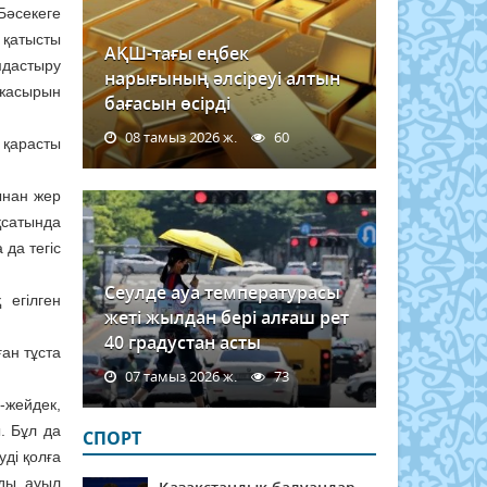
 Бәсекеге
 қатысты
АҚШ-тағы еңбек
мдастыру
нарығының әлсіреуі алтын
 жасырын
бағасын өсірді
08 тамыз 2026 ж.
60
 қарасты
ынан жер
қсатында
 да тегіс
Сеулде ауа температурасы
 егілген
жеті жылдан бері алғаш рет
40 градустан асты
ан тұста
07 тамыз 2026 ж.
73
-жейдек,
. Бұл да
СПОРТ
уді қолға
нды ауыл