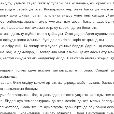
өндіру, үздіксіз тауар жеткізу туралы сөз қозғаудың өзі орынсыз.
нымыздың себебі де осы. Коопарация жер және басқа да мүлікке
лықтарға шикізат сатып алу, өнім өндіру және оны сатуды ұйы
Ауыл еңбекқорларының ауыр жұмысы тым арзан бағаланады. Бұл
істі шаралар топтамасын әзірлеу керек,- деген болатын.
ративін дамыту жүйелі жолға қойылды. Оған дәдел Арал ауданынан
сірудің қолға алынып, бүгінде ел игілігін көріп отырғандығы.
а өсіру үшін 14 гектар жер сұрап ұсыныс бердік. Дарияның сағас
ктарына бақша дақылдар, 6 гектарына мал азығын қамтамасыз ету ма
, картоп сынды жеміс жейдектер егілді. 6 гектарға егілген жоңыршқа
ндарын толқы қажеттікікпен қамтамасыз етіп отыр. Сондай ақ
ығарылды.
лған. Өнім өндіру көлемі артып, жоңыршқа шабу науқаны басталғ
қа тартылатын болады.
уыл болғандықтан бақша дақылдары пісетін уақытта халықты жеміс
. Біздегі ауа температурасы да жаз мезгілінде өте ыстық болады
гі келтіреді. Соны түсінге ауыл тұрғындары біртінде бау бақша өсір
Иманғали Дисенғалиев, Сайлау Мінәжов, Шари Байтуғанов сы