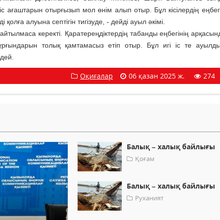
іс ағаштарын отырғызып мол өнім алып отыр. Бұл кісілердің еңбегі
олға алуына септігін тигізуде, - дейді ауыл әкімі.
 айтылмаса керекті. Қаратереңдіктердің табанды еңбегінің арқасынд
ұрғындарын толық қамтамасыз етіп отыр. Бұл игі іс те ауылд
ндей.
Оқиғалар
06 қазан 2025 ж.
274
Балық – халық байлығы
Қоғам
Балық – халық байлығы
Руханият