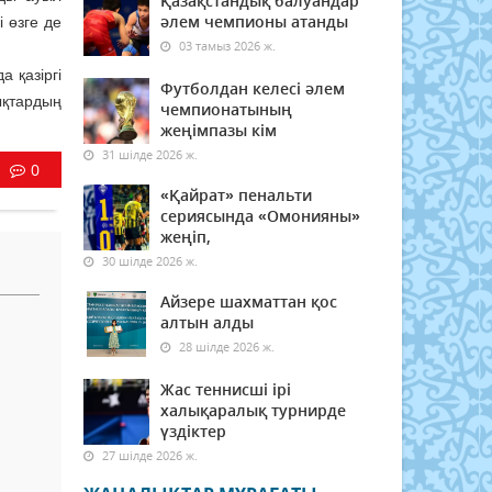
Қазақстандық балуандар
әлем чемпионы атанды
 өзге де
03 тамыз 2026 ж.
а қазіргі
Футболдан келесі әлем
ықтардың
чемпионатының
жеңімпазы кім
31 шілде 2026 ж.
0
«Қайрат» пенальти
сериясында «Омонияны»
жеңіп,
30 шілде 2026 ж.
Айзере шахматтан қос
алтын алды
28 шілде 2026 ж.
Жас теннисші ірі
халықаралық турнирде
үздіктер
27 шілде 2026 ж.