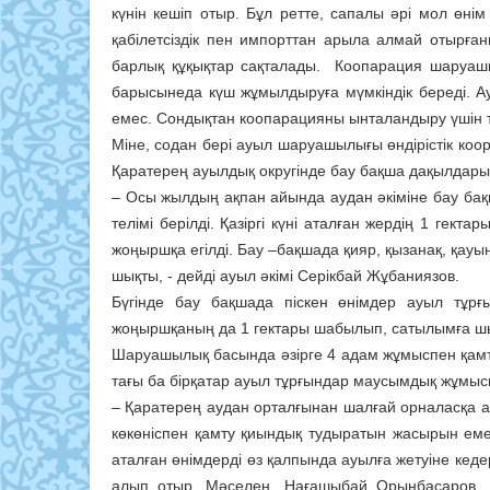
күнін кешіп отыр. Бұл ретте, сапалы әрі мол өнім 
қабілетсіздік пен импорттан арыла алмай отырға
барлық құқықтар сақталады. Коопарация шаруашы
барысынеда күш жұмылдыруға мүмкіндік береді. 
емес. Сондықтан коопарацияны ынталандыру үшін ти
Міне, содан бері ауыл шаруашылығы өндірістік коо
Қаратерең ауылдық округінде бау бақша дақылдарын ө
– Осы жылдың ақпан айында аудан әкіміне бау бақш
телімі берілді. Қазіргі күні аталған жердің 1 ге
жоңыршқа егілді. Бау –бақшада қияр, қызанақ, қауын
шықты, - дейді ауыл әкімі Серікбай Жұбаниязов.
Бүгінде бау бақшада піскен өнімдер ауыл тұрғы
жоңыршқаның да 1 гектары шабылып, сатылымға ш
Шаруашылық басында әзірге 4 адам жұмыспен қамты
тағы ба бірқатар ауыл тұрғындар маусымдық жұмыс
– Қаратерең аудан орталғынан шалғай орналасқа а
көкөніспен қамту қиындық тудыратын жасырын емес
аталған өнімдерді өз қалпында ауылға жетуіне кедер
алып отыр. Мәселен, Нағашыбай Орынбасаров, 