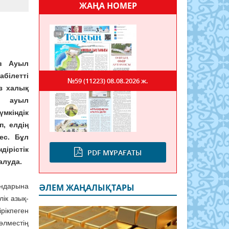
ЖАҢА НОМЕР
ев
Ауыл
ілетті
№59 (11223)
08.08.2026 ж.
ез халық
е ауыл
мкіндік
п, елдің
ес. Бұл
ірістік
PDF МҰРАҒАТЫ
алуда.
ндарына
ӘЛЕМ ЖАҢАЛЫҚТАРЫ
ік азық-
рікпеген
лместің