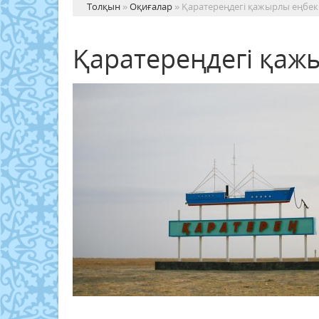
Толқын
»
Оқиғалар
» Қаратереңдегі қажырлы еңбек
Қаратереңдегі қаж