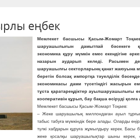
ырлы еңбек
Мемлекет басшысы Қасым-Жомарт Тоқа
шаруашылығын дамытпай бәсекеге қаб
экономика құру мүмкін емес екендігіне әрк
назарын аударып келеді. Расымен д
шаруашылғы секторларынң қанат жаюуына мү
беретін болсақ импортқа тәуелділік бәсеңде
экономикасы дами түсетіндігі жасырын ем
тұста қаратареңдіктер ауылшаруашылығы өнд
кооперативін құрып, бау бақша өсіруді қолға 
Мемлекет басшысы Қасым-Жомарт Тоқаев:
– Жеке шаруашылық миллондаған ауыл тұрғы
табыс табуға мүмкіндік бере алады. Оларды өңірл
түлкі хабдарын құруға жұмылдыру керек. Басы бі
жеке қосалқы шаруашылықтар шыны керек, ө