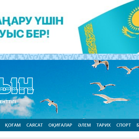
ЕНТТІГІ
ҚОҒАМ
САЯСАТ
ОҚИҒАЛАР
ӘЛЕМ
ТАРИХ
СПОРТ