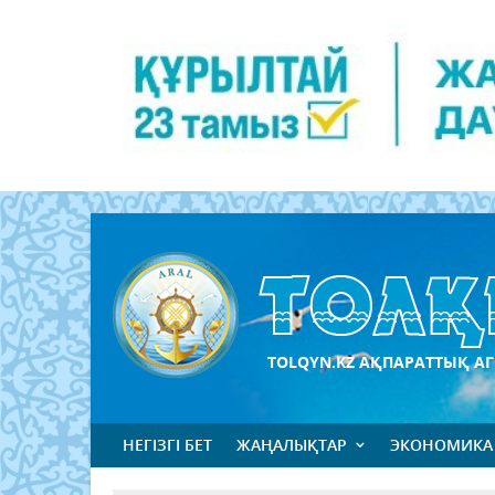
TOLQYN.KZ АҚПАРАТТЫҚ АГ
НЕГІЗГІ БЕТ
ЖАҢАЛЫҚТАР
ЭКОНОМИКА