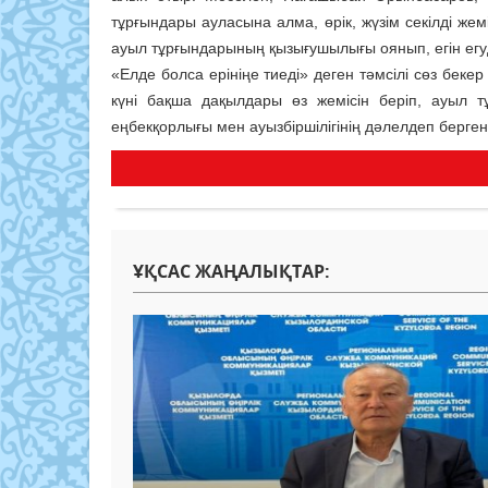
тұрғындары ауласына алма, өрік, жүзім секілді жем
ауыл тұрғындарының қызығушылығы оянып, егін егуді қ
«Елде болса ерініңе тиеді» деген тәмсілі сөз бекер
күні бақша дақылдары өз жемісін беріп, ауыл т
еңбекқорлығы мен ауызбіршілігінің дәлелдеп берге
ҰҚСАС ЖАҢАЛЫҚТАР: