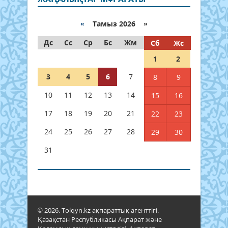
«
Тамыз 2026 »
Дс
Сс
Ср
Бс
Жм
Сб
Жс
1
2
3
4
5
6
7
8
9
10
11
12
13
14
15
16
17
18
19
20
21
22
23
24
25
26
27
28
29
30
31
© 2026. Tolqyn.kz ақпараттық агенттігі.
Қазақстан Республикасы Ақпарат және