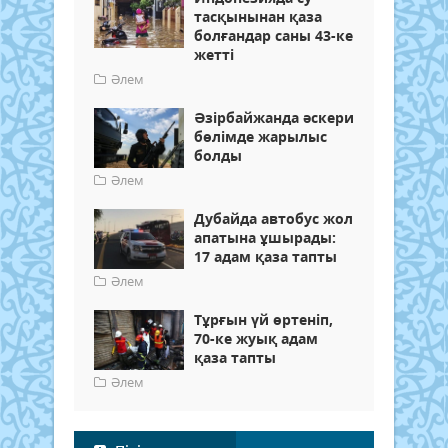
тасқынынан қаза
болғандар саны 43-ке
жетті
Әлем
Әзірбайжанда әскери
бөлімде жарылыс
болды
Әлем
Дубайда автобус жол
апатына ұшырады:
17 адам қаза тапты
Әлем
Тұрғын үй өртеніп,
70-ке жуық адам
қаза тапты
Әлем