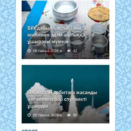
БҰҰ дабыл қақты: Тағы 50
миллион адам аштыққа
ұшырауы мүмкін
06 тамыз 2026 ж.
42
Өзбекстан орбитаға жасанды
интеллекті бар спутникті
ұшырды
05 тамыз 2026 ж.
80