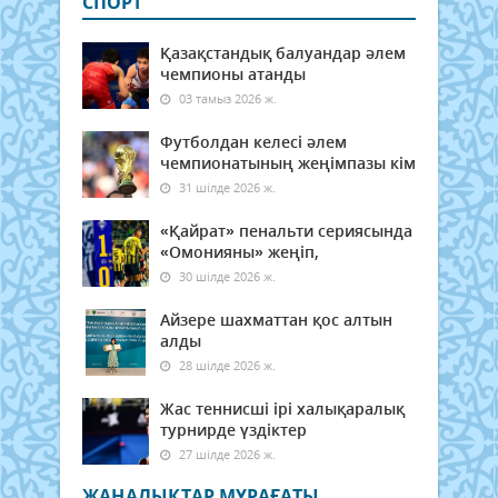
СПОРТ
Қазақстандық балуандар әлем
чемпионы атанды
03 тамыз 2026 ж.
Футболдан келесі әлем
чемпионатының жеңімпазы кім
31 шілде 2026 ж.
«Қайрат» пенальти сериясында
«Омонияны» жеңіп,
30 шілде 2026 ж.
Айзере шахматтан қос алтын
алды
28 шілде 2026 ж.
Жас теннисші ірі халықаралық
турнирде үздіктер
27 шілде 2026 ж.
ЖАҢАЛЫҚТАР МҰРАҒАТЫ