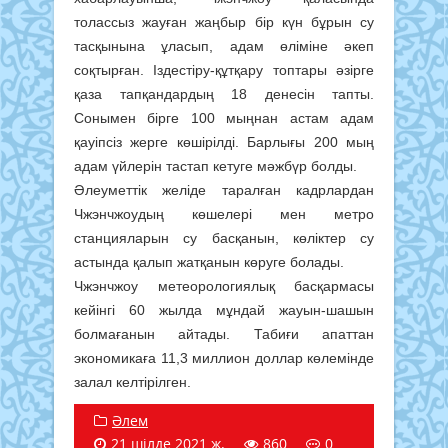
толассыз жауған жаңбыр бір күн бұрын су
тасқынына ұласып, адам өліміне әкеп
соқтырған. Іздестіру-құтқару топтары әзірге
қаза тапқандардың 18 денесін тапты.
Сонымен бірге 100 мыңнан астам адам
қауіпсіз жерге көшірілді. Барлығы 200 мың
адам үйлерін тастап кетуге мәжбүр болды.
Әлеуметтік желіде таралған кадрлардан
Чжэнчжоудың көшелері мен метро
станцияларын су басқанын, көліктер су
астында қалып жатқанын көруге болады.
Чжэнчжоу метеорологиялық басқармасы
кейінгі 60 жылда мұндай жауын-шашын
болмағанын айтады. Табиғи апаттан
экономикаға 11,3 миллион доллар көлемінде
залал келтірілген.
Әлем
21 шілде 2021 ж.
860
0