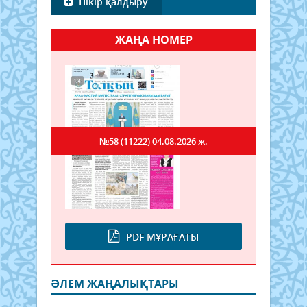
Пікір қалдыру
ЖАҢА НОМЕР
№58 (11222)
04.08.2026 ж.
PDF МҰРАҒАТЫ
ӘЛЕМ ЖАҢАЛЫҚТАРЫ