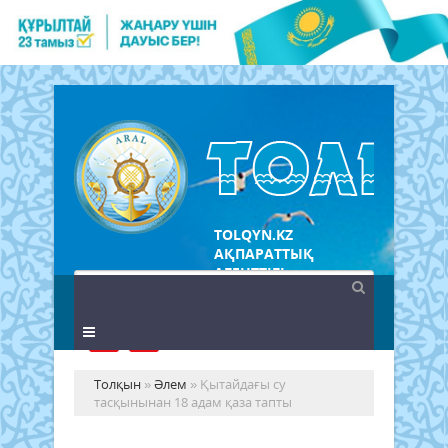
TOLQYN.KZ
АҚПАРАТТЫҚ
АГЕНТТІГІ
Толқын
»
Әлем
» Қытайдағы су
тасқынынан 18 адам қаза тапты