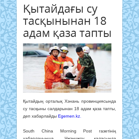
Қытайдағы су
тасқынынан 18
адам қаза тапты
Қытайдың орталық Хэнань провинциясында
су тасқыны салдарынан 18 адам қаза тапты,
деп хабарлайды
Egemen.kz.
South China Morning Post газетінің
хабарлауынша, Чжэнчжоу қаласында