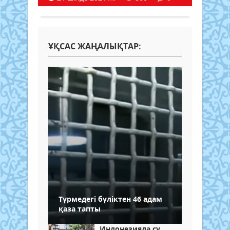
ҰҚСАС ЖАҢАЛЫҚТАР:
Түрмедегі бүліктен 46 адам
қаза тапты
Индонезияда су