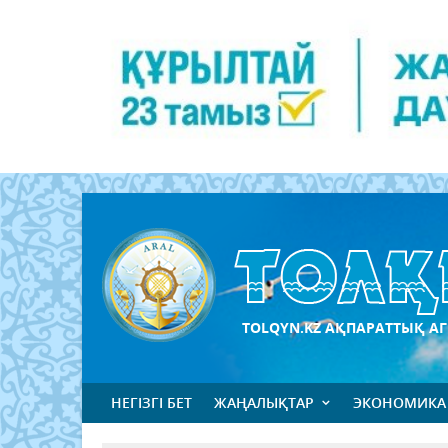
TOLQYN.KZ АҚПАРАТТЫҚ АГ
НЕГІЗГІ БЕТ
ЖАҢАЛЫҚТАР
ЭКОНОМИКА