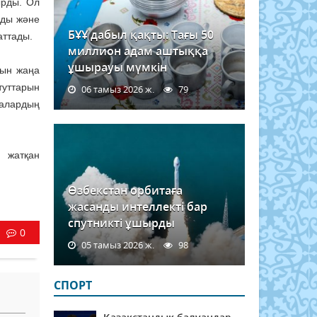
ырды. Ол
рды және
БҰҰ дабыл қақты: Тағы 50
аттады.
миллион адам аштыққа
ұшырауы мүмкін
тын жаңа
туттарын
06 тамыз 2026 ж.
79
малардың
п жатқан
Өзбекстан орбитаға
жасанды интеллекті бар
спутникті ұшырды
0
05 тамыз 2026 ж.
98
СПОРТ