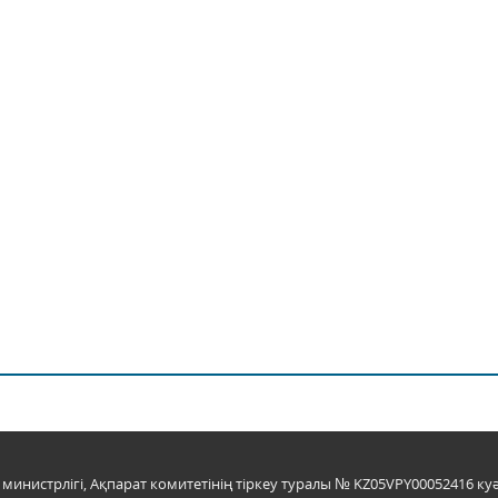
инистрлігі, Ақпарат комитетінің тіркеу туралы № KZ05VPY00052416 куә