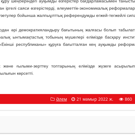
құру шеңберіндегі ауқымды өзгерістер бағдарламасымен таныст
 іргелі саяси өзгерістерді, әлеуметтік-экономикалық реформала
 түзетулер бойынша жалпыұлттық референдумды егжей-тегжейлі сип
ы одан әрі демократияландыру бағытының жалғасы болып табыла
аралық ынтымақтастық тобының мүшелері елімізде басқару инсти
е «Екінші республиканы» құруға бағытталған кең ауқымды рефор
к және ғылыми-зерттеу топтарының елімізде жүзеге асырылы
ылығын көрсетті.
Әлем
21 мамыр 2022 ж.
860