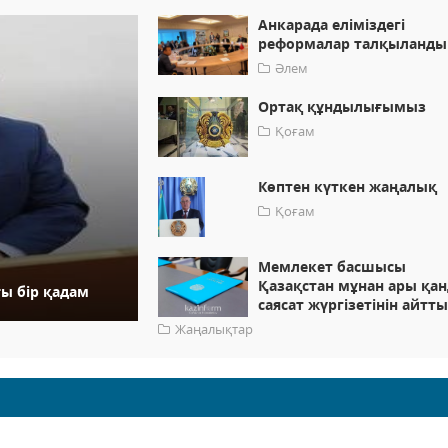
Анкарада еліміздегі
реформалар талқыланды
Әлем
Ортақ құндылығымыз
Қоғам
Көптен күткен жаңалық
Қоғам
Мемлекет басшысы
Қазақстан мұнан ары қа
ғы бір қадам
саясат жүргізетінін айтт
Жаңалықтар