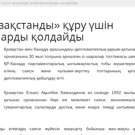
ру үшін ауқымды реформаларды қолдайды
зақстанды» құру үшін
арды қолдайды
Қазақстан мен Канада арасындағы дипломатиялық қарым-қатын
орнағанына 30 жыл толуына арналған іс-шаралар топтамасы ше
ҚР-Канада парламентаралық ынтымақтастық тобы мүшелерін
елінің саяси және ғылыми-зерттеу топтарының қат
дипломатиялық қабылдау өтті.
Қазақстан Елшісі Ақылбек Камалдинов өз сөзінде 1992 жыл
қатынас орнағаннан бері екі мемлекет саяси, экономикал
гуманитарлық салаларда достық және өзара тиімді ынтымақ
рды еліміздің саяси жүйесін жаңғырту бойынша жан-жақты қ