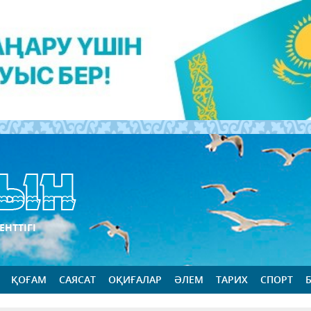
ЕНТТІГІ
ҚОҒАМ
САЯСАТ
ОҚИҒАЛАР
ӘЛЕМ
ТАРИХ
СПОРТ