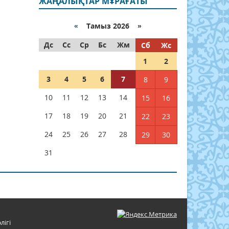
ЖАҢАЛЫҚТАР МҰРАҒАТЫ
«
Тамыз 2026 »
Дс
Сс
Ср
Бс
Жм
Сб
Жс
1
2
3
4
5
6
7
8
9
10
11
12
13
14
15
16
17
18
19
20
21
22
23
24
25
26
27
28
29
30
31
лігі