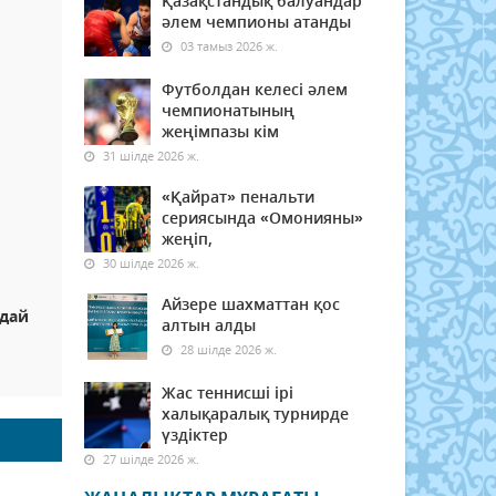
Қазақстандық балуандар
әлем чемпионы атанды
03 тамыз 2026 ж.
Футболдан келесі әлем
чемпионатының
жеңімпазы кім
31 шілде 2026 ж.
«Қайрат» пенальти
сериясында «Омонияны»
жеңіп,
30 шілде 2026 ж.
Айзере шахматтан қос
ндай
алтын алды
ы
28 шілде 2026 ж.
Жас теннисші ірі
халықаралық турнирде
үздіктер
27 шілде 2026 ж.