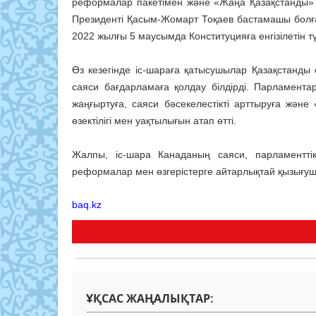
реформалар пакетімен және «Жаңа Қазақстанды» 
Президенті Қасым-Жомарт Тоқаев бастамашы болған
2022 жылғы 5 маусымда Конституцияға енгізілетін
Өз кезегінде іс-шараға қатысушылар Қазақстанд
саяси бағдарламаға қолдау білдірді. Парламент
жаңғыртуға, саяси бәсекелестікті арттыруға жән
өзектілігі мен уақтылығын атап өтті.
Жалпы, іс-шара Канаданың саяси, парламентті
реформалар мен өзгерістерге айтарлықтай қызығуш
baq.kz
ҰҚСАС ЖАҢАЛЫҚТАР: