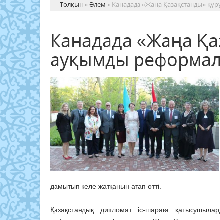
Толқын
»
Әлем
» Канадада «Жаңа Қазақстанды» құ
Канадада «Жаңа Қа
ауқымды реформал
дамытып келе жатқанын атап өтті.
Қазақстандық дипломат іс-шараға қатысушыла