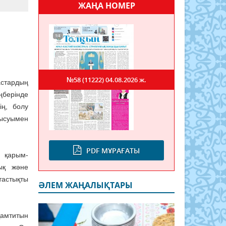
ЖАҢА НОМЕР
№58 (11222)
04.08.2026 ж.
астардың
ңберінде
ің, болу
ысуымен
PDF МҰРАҒАТЫ
ы қарым-
ық және
тастықты
ӘЛЕМ ЖАҢАЛЫҚТАРЫ
амтитын