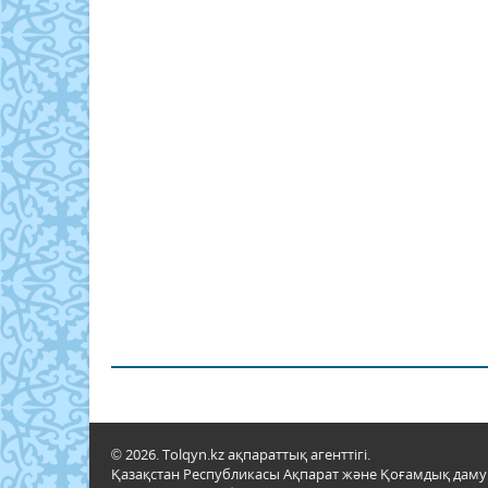
© 2026. Tolqyn.kz ақпараттық агенттігі.
Қазақстан Республикасы Ақпарат және Қоғамдық даму м